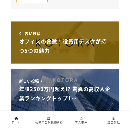
古い投稿
オフィスの象徴！役員用デスクが持
つ5つの魅力
新しい投稿
年収2500万円超え!? 驚異の高収入企
業ランキングトップ1…
ホーム
転職のご相談(無料)
求人検索
運営会社
関連記事