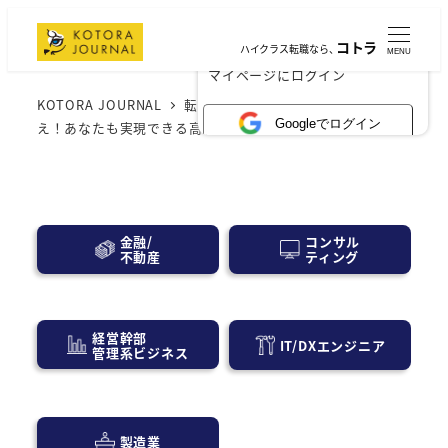
コトラ
ハイクラス転職なら、
MENU
×
マイページにログイン
KOTORA JOURNAL
転職・求人情報
年収800万円超
Googleでログイン
え！あなたも実現できる高収入求人の秘密とは？
コンサル
金融/
ティング
不動産
経営幹部
IT/DXエンジニア
管理系ビジネス
製造業