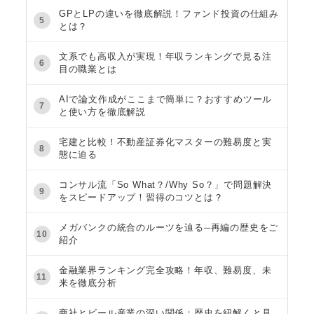
GPとLPの違いを徹底解説！ファンド投資の仕組み
5
とは？
文系でも高収入が実現！年収ランキングで見る注
6
目の職業とは
AIで論文作成がここまで簡単に？おすすめツール
7
と使い方を徹底解説
宅建と比較！不動産証券化マスターの難易度と実
8
態に迫る
コンサル流「So What？/Why So？」で問題解決
9
をスピードアップ！習得のコツとは？
メガバンクの統合のルーツを辿る─再編の歴史をご
10
紹介
金融業界ランキング完全攻略！年収、難易度、未
11
来を徹底分析
商社とビール産業の深い関係：歴史を紐解くと見