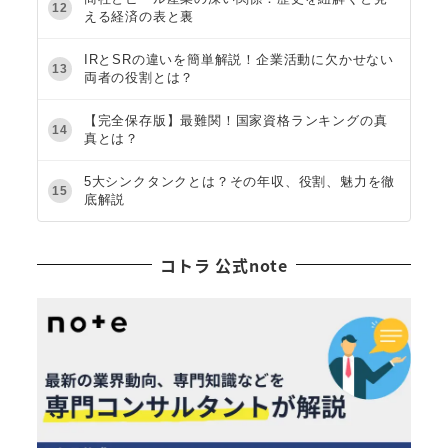
12
える経済の表と裏
IRとSRの違いを簡単解説！企業活動に欠かせない
13
両者の役割とは？
【完全保存版】最難関！国家資格ランキングの真
14
真とは？
5大シンクタンクとは？その年収、役割、魅力を徹
15
底解説
コトラ 公式note