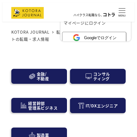
コトラ
ハイクラス転職なら、
MENU
×
マイページにログイン
KOTORA JOURNAL
転職・求人情報
DXコンサルタン
Googleでログイン
トの転職・求人情報
コンサル
金融/
ティング
不動産
経営幹部
IT/DXエンジニア
管理系ビジネス
製造業