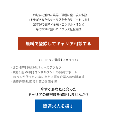
この記事で触れた業界・職種に強い求人多数
コトラがあなたのキャリアを全力サポートします
20年超の実績×金融・コンサル・ITなど
専門領域に強いハイクラス転職支援
無料で登録してキャリア相談する
(※コトラに登録するメリット)
・非公開専門領域の求人へのアクセス
・業界出身の専門コンサルタントの個別サポート
・10万人が使った20年にわたる優良企業への転職実績
・職務経歴書/面接対策の徹底支援
今すぐあなたに合った
キャリアの選択肢を確認しませんか？
関連求人を探す