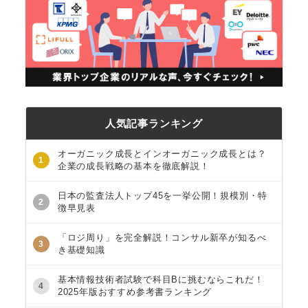
人気記事ランキング
オーガニック成長とインオーガニック成長とは？
1
企業の成長戦略の基本を徹底解説！
日本の監査法人トップ45を一挙公開！規模別・特
2
徴早見表
「ロジ周り」を完全解説！コンサル新卒が知るべ
3
き基礎知識
基本情報技術者試験で科目Bに挑むならこれだ！
4
2025年版おすすめ参考書ランキング