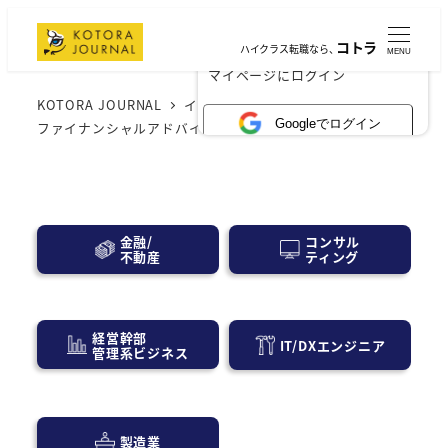
コトラ
ハイクラス転職なら、
MENU
×
マイページにログイン
KOTORA JOURNAL
インタビュー
デロイト トーマツ
Googleでログイン
ファイナンシャルアドバイザリー 企業インタビュー
コンサル
金融/
ティング
不動産
経営幹部
IT/DXエンジニア
管理系ビジネス
製造業