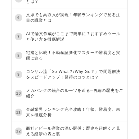
とは？
文系でも高収入が実現！年収ランキングで見る注
6
目の職業とは
AIで論文作成がここまで簡単に？おすすめツール
7
と使い方を徹底解説
宅建と比較！不動産証券化マスターの難易度と実
8
態に迫る
コンサル流「So What？/Why So？」で問題解決
9
をスピードアップ！習得のコツとは？
メガバンクの統合のルーツを辿る─再編の歴史をご
10
紹介
金融業界ランキング完全攻略！年収、難易度、未
11
来を徹底分析
商社とビール産業の深い関係：歴史を紐解くと見
12
える経済の表と裏