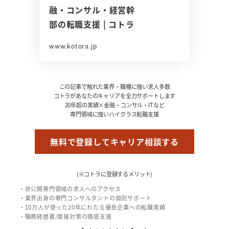
融・コンサル・経営幹
部の転職支援 | コトラ
www.kotora.jp
この記事で触れた業界・職種に強い求人多数
コトラがあなたのキャリアを全力サポートします
20年超の実績×金融・コンサル・ITなど
専門領域に強いハイクラス転職支援
無料で登録してキャリア相談する
(※コトラに登録するメリット)
・非公開専門領域の求人へのアクセス
・業界出身の専門コンサルタントの個別サポート
・10万人が使った20年にわたる優良企業への転職実績
・職務経歴書/面接対策の徹底支援