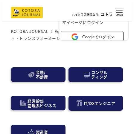
コトラ
ハイクラス転職なら、
MENU
×
マイページにログイン
KOTORA JOURNAL
転職・求人情報
サステナビリテ
Googleでログイン
ィ・トランスフォーメーション（SX）の転職・求人情報
コンサル
金融/
ティング
不動産
経営幹部
IT/DXエンジニア
管理系ビジネス
製造業