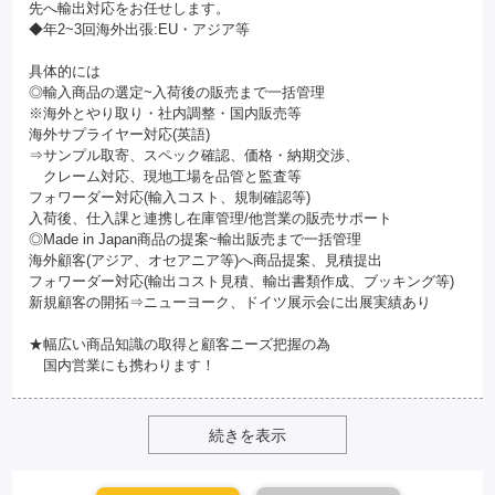
先へ輸出対応をお任せします。
◆年2~3回海外出張:EU・アジア等
具体的には
◎輸入商品の選定~入荷後の販売まで一括管理
※海外とやり取り・社内調整・国内販売等
海外サプライヤー対応(英語)
⇒サンプル取寄、スペック確認、価格・納期交渉、
クレーム対応、現地工場を品管と監査等
フォワーダー対応(輸入コスト、規制確認等)
入荷後、仕入課と連携し在庫管理/他営業の販売サポート
◎Made in Japan商品の提案~輸出販売まで一括管理
海外顧客(アジア、オセアニア等)へ商品提案、見積提出
フォワーダー対応(輸出コスト見積、輸出書類作成、ブッキング等)
新規顧客の開拓⇒ニューヨーク、ドイツ展示会に出展実績あり
★幅広い商品知識の取得と顧客ニーズ把握の為
国内営業にも携わります！
続きを表示