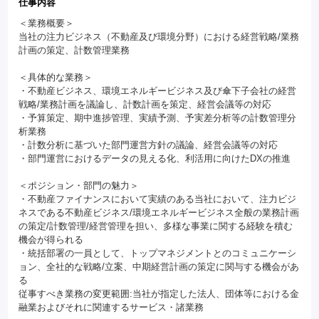
仕事内容
＜業務概要＞
当社の注力ビジネス（不動産及び環境分野）における経営戦略/業務
計画の策定、計数管理業務
＜具体的な業務＞
・不動産ビジネス、環境エネルギービジネス及び傘下子会社の経営
戦略/業務計画を議論し、計数計画を策定、経営会議等の対応
・予算策定、期中進捗管理、実績予測、予実差分析等の計数管理分
析業務
・計数分析に基づいた部門運営方針の議論、経営会議等の対応
・部門運営におけるデータの見える化、利活用に向けたDXの推進
＜ポジション・部門の魅力＞
・不動産ファイナンスにおいて実績のある当社において、注力ビジ
ネスである不動産ビジネス/環境エネルギービジネス全般の業務計画
の策定/計数管理/経営管理を担い、多様な事業に関する経験を積む
機会が得られる
・統括部署の一員として、トップマネジメントとのコミュニケーシ
ョン、全社的な戦略/立案、中期経営計画の策定に関与する機会があ
る
従事すべき業務の変更範囲:当社が指定した法人、団体等における金
融業およびそれに関連するサービス・諸業務