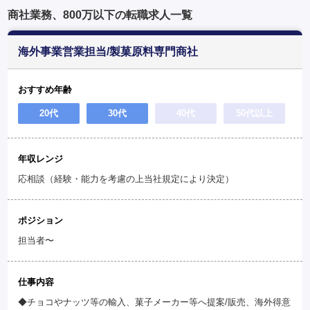
商社業務、800万以下の転職求人一覧
海外事業営業担当/製菓原料専門商社
おすすめ年齢
20代
30代
40代
50代以上
年収レンジ
応相談（経験・能力を考慮の上当社規定により決定）
ポジション
担当者〜
仕事内容
◆チョコやナッツ等の輸入、菓子メーカー等へ提案/販売、海外得意