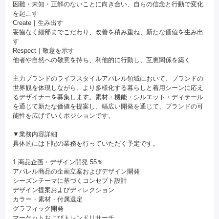
困難・未知・正解のないことに向き合い、自らの信念と行動で変化
を起こす
Create｜生み出す
妥協なく細部までこだわり、改善を積み重ね、新たな価値を生み出
す
Respect｜敬意を示す
他者や自然への敬意を持ち、利他的に行動し、互恵関係を築く
主力ブランドのライフスタイルアパレル領域において、ブランドの
世界観を体現しながら、より多様化する暮らしと着用シーンに応え
るデザイナーを募集します。素材・機能・シルエット・ディテール
を通じて新たな価値を提案し、幅広い開発を通じて、ブランドの可
能性を広げていくポジションです。
▼業務内容詳細
具体的には下記の業務を行っていただく予定です。
1.商品企画・デザイン開発 55％
アパレル商品の企画立案およびデザイン開発
シーズンテーマに基づくコンセプト設計
デザイン提案およびディレクション
カラー・素材・付属選定
グラフィック開発
マーケットおよびトレンドリサーチ