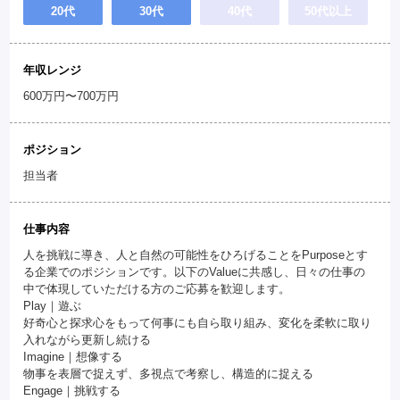
20代
30代
40代
50代以上
年収レンジ
600万円〜700万円
ポジション
担当者
仕事内容
人を挑戦に導き、人と自然の可能性をひろげることをPurposeとす
る企業でのポジションです。以下のValueに共感し、日々の仕事の
中で体現していただける方のご応募を歓迎します。
Play｜遊ぶ
好奇心と探求心をもって何事にも自ら取り組み、変化を柔軟に取り
入れながら更新し続ける
Imagine｜想像する
物事を表層で捉えず、多視点で考察し、構造的に捉える
Engage｜挑戦する