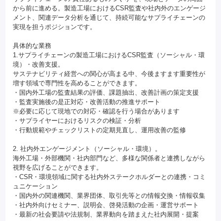
から前に進める。製造工場におけるCSR監査や社内外のエンゲージ
メント、関連データ分析を通じて、持続可能なサプライチェーンの
実現を担うポジションです。
具体的な業務
1.サプライチェーンの製造工場におけるCSR監査（ソーシャル・環
境）・改善支援。
サステナビリティ経営への関心が高まる中、今後ますます重要性が
増す領域で専門性を高めることができます。
・国内外工場の監査結果の評価、課題抽出、改善計画の策定支援
・監査実施後の是正対応・改善活動の推進サポート
※必要に応じて現地での対応・確認を行う場合があります
・サプライヤーにおけるリスクの検証・分析
・行動規範やチェックリストの定期見直し、運用改善の監修
2. 社内外エンゲージメント（ソーシャル・環境）。
海外工場・外部機関・社内部門など、多様な関係者と連携しながら
視野を広げることができます。
・CSR・環境領域に関する社内外ステークホルダーとの連携・コミ
ュニケーション
・国内外の関連機関、業界団体、取引先等との情報交換・情報収集
・社内外向けセミナー、説明会、啓発活動の企画・運営サポート
・最新の社会要請や法規制、業界動向を踏まえた社内展開・提案