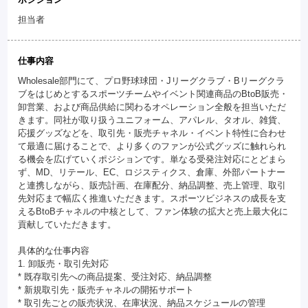
担当者
仕事内容
Wholesale部門にて、プロ野球球団・Jリーグクラブ・Bリーグクラ
ブをはじめとするスポーツチームやイベント関連商品のBtoB販売・
卸営業、および商品供給に関わるオペレーション全般を担当いただ
きます。同社が取り扱うユニフォーム、アパレル、タオル、雑貨、
応援グッズなどを、取引先・販売チャネル・イベント特性に合わせ
て最適に届けることで、より多くのファンが公式グッズに触れられ
る機会を広げていくポジションです。単なる受発注対応にとどまら
ず、MD、リテール、EC、ロジスティクス、倉庫、外部パートナー
と連携しながら、販売計画、在庫配分、納品調整、売上管理、取引
先対応まで幅広く推進いただきます。スポーツビジネスの成長を支
えるBtoBチャネルの中核として、ファン体験の拡大と売上最大化に
貢献していただきます。
具体的な仕事内容
1. 卸販売・取引先対応
* 既存取引先への商品提案、受注対応、納品調整
* 新規取引先・販売チャネルの開拓サポート
* 取引先ごとの販売状況、在庫状況、納品スケジュールの管理