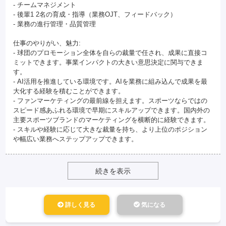
- チームマネジメント
- 後輩1 2名の育成・指導（業務OJT、フィードバック）
- 業務の進行管理・品質管理
仕事のやりがい、魅力:
- 球団のプロモーション全体を自らの裁量で任され、成果に直接コ
ミットできます。事業インパクトの大きい意思決定に関与できま
す。
- AI活用を推進している環境です。AIを業務に組み込んで成果を最
大化する経験を積むことができます。
- ファンマーケティングの最前線を担えます。スポーツならではの
スピード感あふれる環境で早期にスキルアップできます。国内外の
主要スポーツブランドのマーケティングを横断的に経験できます。
- スキルや経験に応じて大きな裁量を持ち、より上位のポジション
や幅広い業務へステップアップできます。
続きを表示
詳しく見る
気になる