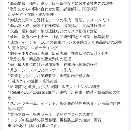
* 商品情報、価格、納期、販売条件などに関する社内外の調整
* 取引先からの問い合わせ対応、課題解決、関係構築
2. 受発注・在庫・納品管理
* 卸販売に関する受発注データの作成、管理、システム入力
* 商品別・取引先別の在庫確認、出荷指示、納品進行管理
* 欠品・過剰在庫・納期遅延などのリスク把握と対応
* 倉庫、物流パートナー、社内関連部門との出荷・配送調整
* 店舗・イベント・ECとの在庫バランスを踏まえた商品供給の調整
3. 売上管理・レポーティング
* 卸チャネルの売上実績、出荷実績、在庫状況の集計・分析
* 取引先別・商品別の販売動向の把握
* 売上最大化に向けた追加提案、在庫消化施策の検討
* 月次・シーズンごとのレポート作成
* 数値をもとにした業務改善、販売計画の精度向上
4. 社内外との連携・業務改善
* MD部門と連携した商品展開・販売タイミングの調整
* Retail／EC／Logistics部門と連携した在庫・納品・販売施策の推
進
* スポーツチーム、イベント、販売先の特性を踏まえた商品供給体
制の構築
* 業務フロー、管理ツール、受発注プロセスの改善
* トラブル発生時の原因整理、再発防止策の検討・実行
※出張あり（頻度は低いです）