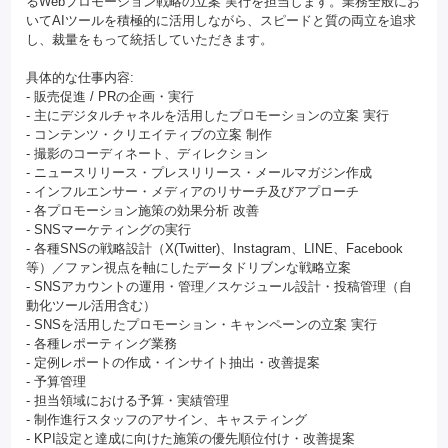
るWebプロモーション戦略の立案 実行を担当します。業務全般にお
いてAIツールを積極的に活用しながら、スピードと質の両立を追求
し、裁量をもって統括していただきます。
具体的な仕事内容:
- 販売促進 / PRの企画・実行
- 主にデジタルチャネルを活用したプロモーションの立案 実行
- コンテンツ・クリエイティブの立案 制作
- 撮影のコーディネート、ディレクション
- ニュースリリース・プレスリリース・メールマガジン作成
- インフルエンサー・メディアのリサーチ及びアプローチ
- 各プロモーション施策の効果分析 改善
- SNSマーケティングの実行
- 各種SNSの戦略設計（X(Twitter)、Instagram、LINE、Facebook
等）／ファン視点を軸にしたデータドリブンな戦略立案
- SNSアカウントの運用・管理／スケジュール設計・投稿管理（自
動化ツール活用含む）
- SNSを活用したプロモーション・キャンペーンの立案 実行
- 各種レポーティング業務
- 定例レポートの作成・インサイト抽出・改善提案
- 予算管理
- 担当領域における予算・実績管理
- 制作進行スタッフのアサイン、キャスティング
- KPI設定と達成に向けた施策の優先順位付け・改善提案