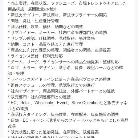
* 売上実績、在庫状況、ファンニーズ、市場トレンドをもとにした
商品構成・展開数量の検討
* 新規カテゴリー、新規商材、新規サプライヤーの開拓
* 調達・発注・生産進行管理
* 商品仕様、数量、価格、納期などの調整
* サプライヤー、メーカー、社内生産管理部門との連携
* サンプル確認、仕様調整、見積取得、発注業務
* 納期・コスト・品質を踏まえた進行管理
* 商品化に向けた課題の整理、関係者との調整、改善提案
* ライセンス監修・権利元対応
* チーム、リーグ、ライセンサーへの商品企画提案・監修対応
* ロゴ、カラー、デザイン、選手名、肖像、表記ルールなどの確
認・管理
* ライセンスガイドラインに沿った商品化プロセスの推進
* 監修スケジュールの管理、承認取得までの進行
* 社内デザイナー、商品開発担当、外部パートナーとの連携
* 販売部門・社内関連部門との連携
* EC、Retail、Wholesale、Event、Store Operationなど販売チャネ
ルとの連携
* 商品投入タイミング、販売数量、在庫配分、販促施策の調整
* 店舗・EC・イベント現場からのフィードバックをもとにした商品
改善
* 販売状況に応じた追加発注、在庫消化、販促提案
* 社内外の関係者を巻き込んだプロジェクト推進