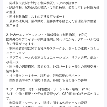
・同社取扱資材に対する制限物質リスクの検証サポート
・試験依頼、試験結果の確認・妥当性検証、必要に応じた対応方針
の整理
・同社制限物質リストの定期改訂サポート
・最新の法規制、業界動向、顧客要求を踏まえた管理基準の整備・
運用支援
2. 社内外エンゲージメント・情報収集（制限物質） (40%)
国内外のサプライヤーや関連機関と関わりながら、グローバルな視
点で仕事ができます。
・制限物質管理に関する社内外ステークホルダーとの連携・コミュ
ニケーション
・サプライヤーとの個別コミュニケーション、リスク共有、是正・
改善支援
・国内外の関連機関、業界団体、外部パートナー等との情報交換・
情報収集
・社内外向けセミナー、説明会、啓発活動のサポート
・国際会議や海外工場向け会議、各種打ち合わせへの参加
3. データ管理・分析（制限物質・ソーシャル・環境） (20%)
人権・労働・環境・化学物質管理など、CSR領域の知見が広がりま
す。
・制限物質・ソーシャル・環境に関する各種データの管理