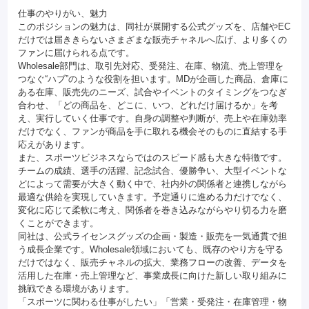
仕事のやりがい、魅力
このポジションの魅力は、同社が展開する公式グッズを、店舗やEC
だけでは届ききらないさまざまな販売チャネルへ広げ、より多くの
ファンに届けられる点です。
Wholesale部門は、取引先対応、受発注、在庫、物流、売上管理を
つなぐ“ハブ”のような役割を担います。MDが企画した商品、倉庫に
ある在庫、販売先のニーズ、試合やイベントのタイミングをつなぎ
合わせ、「どの商品を、どこに、いつ、どれだけ届けるか」を考
え、実行していく仕事です。自身の調整や判断が、売上や在庫効率
だけでなく、ファンが商品を手に取れる機会そのものに直結する手
応えがあります。
また、スポーツビジネスならではのスピード感も大きな特徴です。
チームの成績、選手の活躍、記念試合、優勝争い、大型イベントな
どによって需要が大きく動く中で、社内外の関係者と連携しながら
最適な供給を実現していきます。予定通りに進める力だけでなく、
変化に応じて柔軟に考え、関係者を巻き込みながらやり切る力を磨
くことができます。
同社は、公式ライセンスグッズの企画・製造・販売を一気通貫で担
う成長企業です。Wholesale領域においても、既存のやり方を守る
だけではなく、販売チャネルの拡大、業務フローの改善、データを
活用した在庫・売上管理など、事業成長に向けた新しい取り組みに
挑戦できる環境があります。
「スポーツに関わる仕事がしたい」「営業・受発注・在庫管理・物