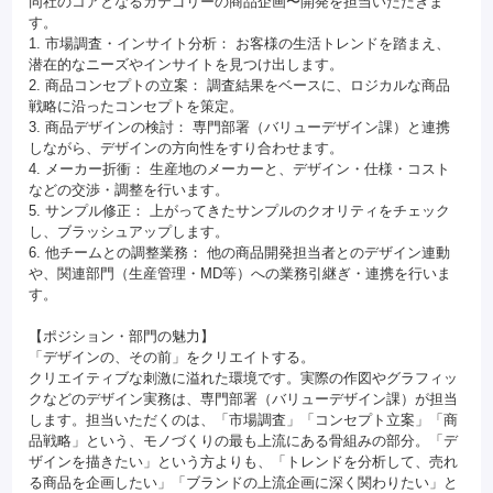
同社のコアとなるカテゴリーの商品企画〜開発を担当いただきま
す。
1. 市場調査・インサイト分析： お客様の生活トレンドを踏まえ、
潜在的なニーズやインサイトを見つけ出します。
2. 商品コンセプトの立案： 調査結果をベースに、ロジカルな商品
戦略に沿ったコンセプトを策定。
3. 商品デザインの検討： 専門部署（バリューデザイン課）と連携
しながら、デザインの方向性をすり合わせます。
4. メーカー折衝： 生産地のメーカーと、デザイン・仕様・コスト
などの交渉・調整を行います。
5. サンプル修正： 上がってきたサンプルのクオリティをチェック
し、ブラッシュアップします。
6. 他チームとの調整業務： 他の商品開発担当者とのデザイン連動
や、関連部門（生産管理・MD等）への業務引継ぎ・連携を行いま
す。
【ポジション・部門の魅力】
「デザインの、その前」をクリエイトする。
クリエイティブな刺激に溢れた環境です。実際の作図やグラフィッ
クなどのデザイン実務は、専門部署（バリューデザイン課）が担当
します。担当いただくのは、「市場調査」「コンセプト立案」「商
品戦略」という、モノづくりの最も上流にある骨組みの部分。「デ
ザインを描きたい」という方よりも、「トレンドを分析して、売れ
る商品を企画したい」「ブランドの上流企画に深く関わりたい」と