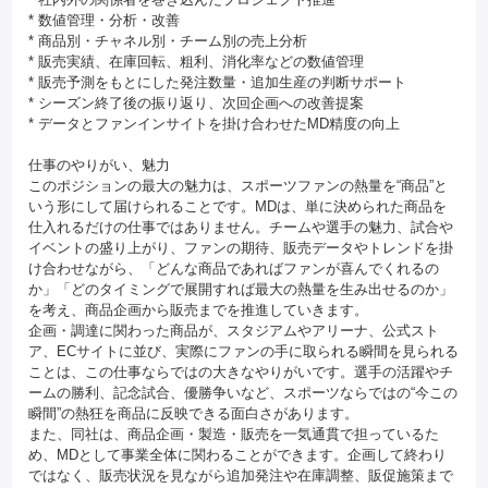
* 数値管理・分析・改善
* 商品別・チャネル別・チーム別の売上分析
* 販売実績、在庫回転、粗利、消化率などの数値管理
* 販売予測をもとにした発注数量・追加生産の判断サポート
* シーズン終了後の振り返り、次回企画への改善提案
* データとファンインサイトを掛け合わせたMD精度の向上
仕事のやりがい、魅力
このポジションの最大の魅力は、スポーツファンの熱量を“商品”と
いう形にして届けられることです。MDは、単に決められた商品を
仕入れるだけの仕事ではありません。チームや選手の魅力、試合や
イベントの盛り上がり、ファンの期待、販売データやトレンドを掛
け合わせながら、「どんな商品であればファンが喜んでくれるの
か」「どのタイミングで展開すれば最大の熱量を生み出せるのか」
を考え、商品企画から販売までを推進していきます。
企画・調達に関わった商品が、スタジアムやアリーナ、公式スト
ア、ECサイトに並び、実際にファンの手に取られる瞬間を見られる
ことは、この仕事ならではの大きなやりがいです。選手の活躍やチ
ームの勝利、記念試合、優勝争いなど、スポーツならではの“今この
瞬間”の熱狂を商品に反映できる面白さがあります。
また、同社は、商品企画・製造・販売を一気通貫で担っているた
め、MDとして事業全体に関わることができます。企画して終わり
ではなく、販売状況を見ながら追加発注や在庫調整、販促施策まで