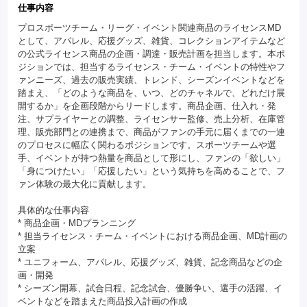
仕事内容
プロスポーツチーム・リーグ・イベント関連商品のライセンスMD
として、アパレル、応援グッズ、雑貨、コレクションアイテムなど
の公式ライセンス商品の企画・調達・販売計画を担当します。本ポ
ジションでは、担当するライセンス・チーム・イベントの特性やフ
ァンニーズ、過去の販売実績、トレンド、シーズンイベントなどを
踏まえ、「どのような商品を、いつ、どのチャネルで、どれだけ展
開するか」を企画段階からリードします。商品企画、仕入れ・発
注、サプライヤーとの調整、ライセンサー監修、売上分析、在庫管
理、販売部門との連携まで、商品がファンの手元に届くまでの一連
のプロセスに幅広く関わるポジションです。スポーツチームや選
手、イベントが持つ熱量を商品として形にし、ファンの「欲しい」
「身につけたい」「応援したい」という気持ちを高めることで、フ
ァン体験の最大化に貢献します。
具体的な仕事内容
* 商品企画・MDプランニング
* 担当ライセンス・チーム・イベントにおける商品企画、MD計画の
立案
* ユニフォーム、アパレル、応援グッズ、雑貨、記念商品などの企
画・開発
* シーズン開幕、試合日程、記念試合、優勝争い、選手の活躍、イ
ベントなどを踏まえた商品投入計画の作成