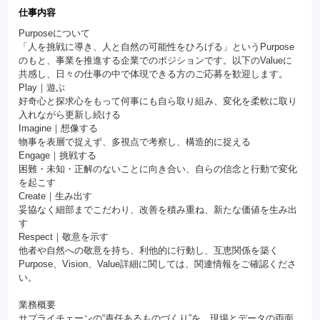
仕事内容
Purposeについて
「人を挑戦に導き、人と自然の可能性をひろげる」というPurpose
のもと、事業を推進する企業でのポジションです。以下のValueに
共感し、日々の仕事の中で体現できる方のご応募を歓迎します。
Play｜遊ぶ
好奇心と探求心をもって何事にも自ら取り組み、変化を柔軟に取り
入れながら更新し続ける
Imagine｜想像する
物事を表層で捉えず、多視点で考察し、構造的に捉える
Engage｜挑戦する
困難・未知・正解のないことに向き合い、自らの信念と行動で変化
を起こす
Create｜生み出す
妥協なく細部までこだわり、改善を積み重ね、新たな価値を生み出
す
Respect｜敬意を示す
他者や自然への敬意を持ち、利他的に行動し、互恵関係を築く
Purpose、Vision、Value詳細に関しては、関連情報をご確認くださ
い。
業務概要
サプライチェーンの“責任あるものづくり”を、現場とデータの両面