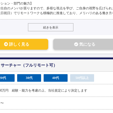
ジション・部門の魅力】
な出自のメンバが居りますので、多様な視点を学び、ご自身の視野を広げられ
土日祝日）でリモートワークも積極的に推進しており、メリハリのある働き方
続きを表示
詳しく見る
気になる
リサーチャー（フルリモート可）
20代
30代
40代
50代以上
100万円 経験・能力を考慮の上、当社規定により決定します
者〜