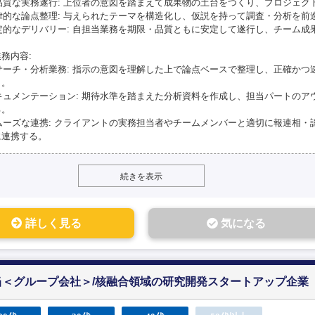
高品質な実務遂行: 上位者の意図を踏まえて成果物の土台をつくり、プロジェク
自律的な論点整理: 与えられたテーマを構造化し、仮説を持って調査・分析を前
安定的なデリバリー: 自担当業務を期限・品質ともに安定して遂行し、チーム成
務内容:
リサーチ・分析業務: 指示の意図を理解した上で論点ベースで整理し、正確か
う。
ドキュメンテーション: 期待水準を踏まえた分析資料を作成し、担当パートの
る。
スムーズな連携: クライアントの実務担当者やチームメンバーと適切に報連相
に連携する。
続きを表示
詳しく見る
気になる
＜グループ会社＞/核融合領域の研究開発スタートアップ企業