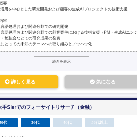
概要
M活用を中心とした研究開発および顧客の生成AIプロジェクトの技術支援
内容
然言語処理および関連分野での研究開発
然言語処理および関連分野での顧客案件における技術支援（PM・生成AIエン
会・勉強会などでの研究成果の発表
社にとっての未知のテーマへの取り組みとノウハウ化
続きを表示
詳しく見る
気になる
大手SIerでのフォーサイトリサーチ（金融）
20代
30代
40代
50代以上