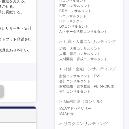
ITコンサルタント
ト推進を支える。
ERPコンサルタント
進させる。
CRMコンサルタント
果に貢献する。
BIコンサルタント
ITアーキテクト
DXコンサルタント
つ速いリサーチ・集計
AI・データ活用コンサルタント
アウトプット品質を担
組織・人事コンサルティング
組織・人事コンサルタント
・認識合わせを行い、
人事・採用コンサルタント
人材開発・育成コンサルタント
財務・金融コンサルティング
財務コンサルタント（FAS）
会計コンサルタント
財務戦略・資本政策（PBR/ROIC改
善）コンサルタント
M&A関連（コンサル）
M&Aアドバイザリー
M&A仲介
リスクコンサルティング