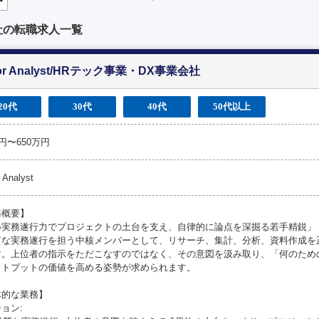
社の転職求人一覧
r Analyst/HRテック事業・DX事業会社
20代
30代
40代
50代以上
万円〜650万円
 Analyst
務概要】
い実務遂行力でプロジェクトの土台を支え、自律的に論点を深掘る若手精鋭」
質な実務遂行を担う中核メンバーとして、リサーチ、集計、分析、資料作成を
す。上位者の指示をただこなすのではなく、その意図を汲み取り、「何のため
ウトプットの価値を高める姿勢が求められます。
体的な業務】
ョン: