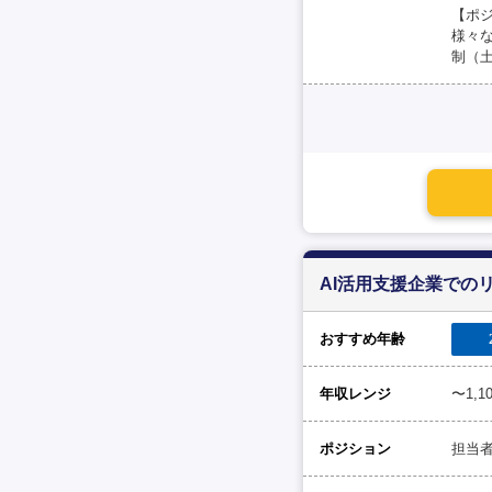
【ポ
様々
制（
AI活用支援企業での
おすすめ年齢
年収レンジ
〜1,
ポジション
担当