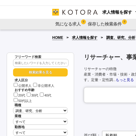
求人情報を探す
0
0
気になる求人
保存した検索条件
HOME
求人情報を探す
調査、研究、分析
リサーチャー、事
フリーワード検索
リサーチャーの特徴
産業・消費者・市場・技術・政
す。定量・定性調...
もっと見る
求人区分
公開求人
非公開求人
おすすめ年齢
20代
30代
40代
50代以上
職種
業種
勤務地
並び順：