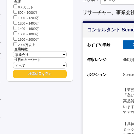
年収
800万以下
リサーチャー、事業会
800～1000万
1000～1200万
1200～1400万
1400～1600万
コンサルタント Senio
1600～1800万
1800～2000万
おすすめ年齢
2000万以上
企業特徴
年収レンジ
450
注目のキーワード
ポジション
Senior
【業
「高
高品
いま
てア
【具
ミッシ