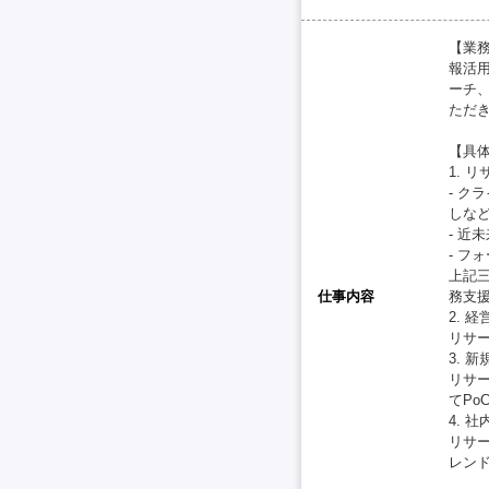
【業
報活
ーチ
ただ
【具
1. リ
- 
しな
- 
- 
上記
仕事内容
務支
2. 
リサ
3. 
リサ
てP
4. 
リサ
レン