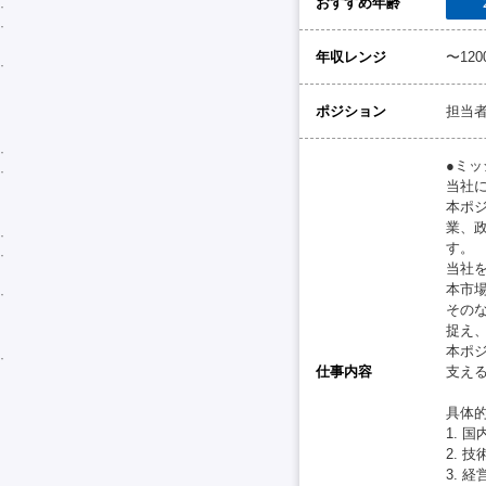
おすすめ年齢
年収レンジ
〜12
ポジション
担当
●ミッ
当社
本ポ
業、
す。
当社
本市
その
捉え
本ポ
仕事内容
支え
具体
1. 
2. 
3.