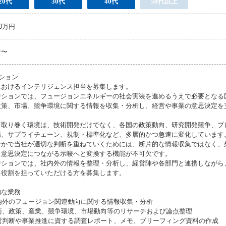
20代
30代
40代
50代以上
00万円
者〜
ション
におけるインテリジェンス担当を募集します。
ジションでは、フュージョンエネルギーの社会実装を進めるうえで必要となる
政策、市場、競争環境に関する情報を収集・分析し、経営や事業の意思決定を
を取り巻く環境は、技術開発だけでなく、各国の政策動向、研究開発競争、プ
場、サプライチェーン、規制・標準化など、多層的かつ急速に変化しています
なかで当社が適切な判断を重ねていくためには、断片的な情報収集ではなく、
、意思決定につながる示唆へと変換する機能が不可欠です。
ジションでは、社内外の情報を整理・分析し、経営陣や各部門と連携しながら
る役割を担っていただける方を募集します。
的な業務
国内外のフュージョン関連動向に関する情報収集・分析
技術、政策、産業、競争環境、市場動向等のリサーチおよび論点整理
 経営判断や事業推進に資する調査レポート、メモ、ブリーフィング資料の作成