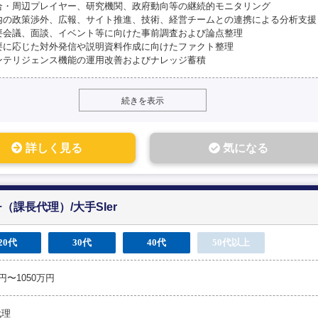
競合・周辺プレイヤー、研究機関、政府動向等の継続的モニタリング
 社内の政策渉外、広報、サイト推進、技術、経営チームとの連携による分析支援
重要会議、面談、イベント等に向けた事前調査および論点整理
必要に応じた対外発信や説明資料作成に向けたファクト整理
インテリジェンス機能の運用改善およびナレッジ蓄積
続きを表示
詳しく見る
気になる
課長代理）/大手SIer
20代
30代
40代
50代以上
万円〜1050万円
代理