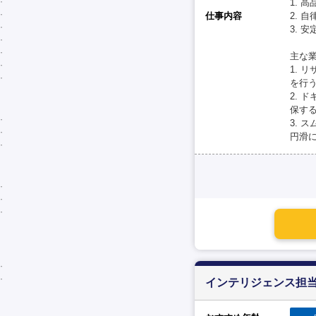
1. 
仕事内容
2. 
3. 
主な業
1. 
を行
2. 
保す
3. 
円滑
インテリジェンス担当