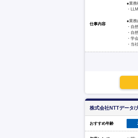
●業務
・LL
●業務
仕事内容
・自
・自
・学
・当
株式会社NTTデータ/
おすすめ年齢