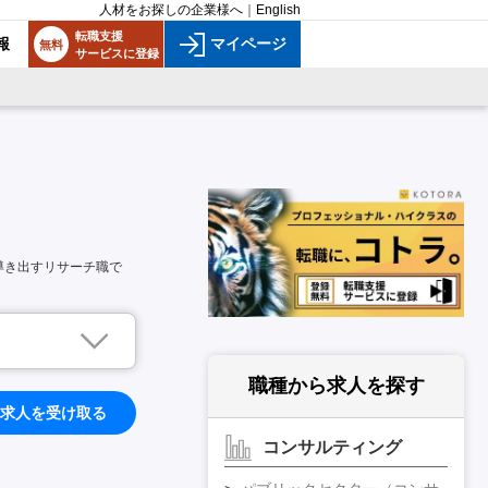
人材をお探しの企業様へ
｜
English
転職支援
報
マイページ
無料
サービスに登録
導き出すリサーチ職で
職種から求人を探す
求人を受け取る
コンサルティング