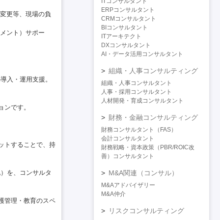
ITコンサルタント
ERPコンサルタント
の変更等、現場の負
CRMコンサルタント
BIコンサルタント
ジメント）サポー
ITアーキテクト
DXコンサルタント
AI・データ活用コンサルタント
組織・人事コンサルティング
の導入・運用支援。
組織・人事コンサルタント
人事・採用コンサルタント
人材開発・育成コンサルタント
ョンです。
財務・金融コンサルティング
財務コンサルタント（FAS）
会計コンサルタント
ットすることで、持
財務戦略・資本政策（PBR/ROIC改
善）コンサルタント
M&A関連（コンサル）
化）を、コンサルタ
M&Aアドバイザリー
M&A仲介
護管理・教育のスペ
リスクコンサルティング