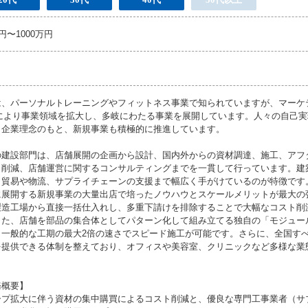
万円〜1000万円
は、パーソナルトレーニングやフィットネス事業で知られていますが、マーケ
Aにより事業領域を拡大し、多岐にわたる事業を展開しています。人々の自己
う企業理念のもと、新規事業も積極的に推進しています。
の建設部門は、店舗展開の企画から設計、国内外からの資材調達、施工、アフ
ト削減、店舗運営に関するコンサルティングまでを一貫して行っています。建
、貿易や物流、サプライチェーンの支援まで幅広く手がけているのが特徴です
に展開する新規事業の大量出店で培ったノウハウとスケールメリットが最大の
製造工場から直接一括仕入れし、多重下請けを排除することで大幅なコスト削
また、店舗を部品の集合体としてパターン化して組み立てる独自の「モジュー
、一般的な工期の最大2倍の速さでスピード施工が可能です。さらに、全国す
を提供できる体制を整えており、オフィスや美容室、クリニックなど多様な業
務概要】
ープ拡大に伴う資材の集中購買によるコスト削減と、優良な専門工事業者（サ