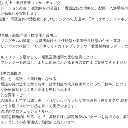
現場力向上・業務改善コンサルティング
ペレーション改善： 夜勤体制の見直し、看護記録の簡略化、配薬・入浴手順
減と効率化を実現します。
X推進： 病院全体の活性化に向けたデジタル化支援や、QM（クオリティマネ
人材育成・組織開発（標準化と質向上）
育プログラムの策定： 役職者向けの主任研修や看護部長研修の企画・運営。
ャリアパスの構築： 「CUCキャリアガイドブック」や「看護補助者ラダー」
ールメリットを活かして、複数医療機関の密な連携により、
―プシナジーを創出し、より広範囲にわたる看護の質向上に貢献できるポジシ
の仕事の面白さ
経営」と「看護」の架け橋になれる：
る看護の質の追求に留まらず、経常利益や病床稼働率といった「数字」にコミ
能な医療体制をつくる手応えを感じられます。
倒的な変革スピード：
院の職員としてでは成し遂げられないような大胆な業務改善（体制変更やDX
という立場でスピード感を持って実行できます。
護管理のプロフェッショナルへ：
の病院を横断的に見ることで、多種多様な課題解決のパターンを習得でき、看
リストとしての市場価値が飛躍的に高まります。