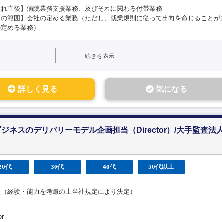
入れ直後】病院業務支援業務、及びそれに関わる付帯業務
更の範囲】会社の定める業務（ただし、就業規則に従って出向を命じることが
の定める業務）
続きを表示
詳しく見る
気になる
ジネスのデリバリーモデル企画担当（Director）/大手監査法
20代
30代
40代
50代以上
談（経験・能力を考慮の上当社規定により決定）
or