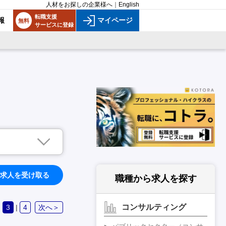
人材をお探しの企業様へ
｜
English
転職支援
報
マイページ
無料
サービスに登録
求人を受け取る
職種から求人を探す
コンサルティング
|
3
|
4
次へ＞