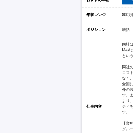
年収レンジ
800
ポジション
統括
同社
M&
とい
同社
コス
なく
全国
外の
す。
より
仕事内容
ティ
す。
【業
グル