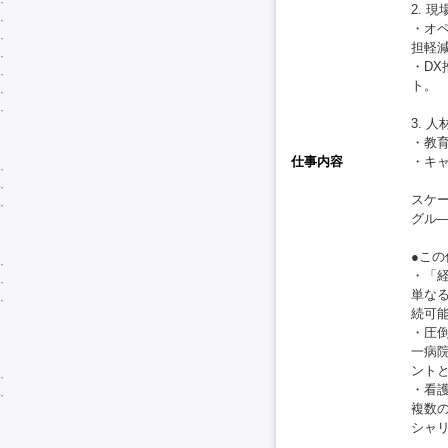
2. 
・オ
担軽
・D
ト。
3. 
・教
仕事内容
・キ
スケ
グル
●こ
・「
単な
続可
・圧
一病
ント
・看
複数
シャ