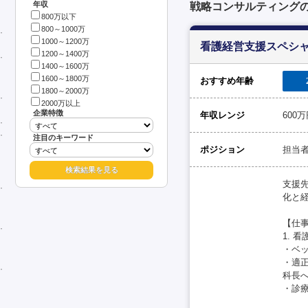
年収
戦略コンサルティング
800万以下
800～1000万
1000～1200万
看護経営支援スペシャ
1200～1400万
1400～1600万
1600～1800万
おすすめ年齢
1800～2000万
2000万以上
企業特徴
年収レンジ
600
注目のキーワード
ポジション
担当
支援
化と
【仕
1. 
・ベッ
・適
科長
・診