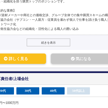
み・組織化を担う購買トップのポジションです。
体的な業務】
材/資材メーカーや商社との価格交渉、グループ全体での集中購買スキームの
規協力会社（サブコン・一人親方：従業員を雇わず個人で仕事を請け負う職人
ットワーク化
全衛生協力会などの組織化・活性化による職人の囲い込み
続きを表示
詳しく見る
気になる
責任者/上場会社
20代
30代
40代
50代以上
万円〜1000万円