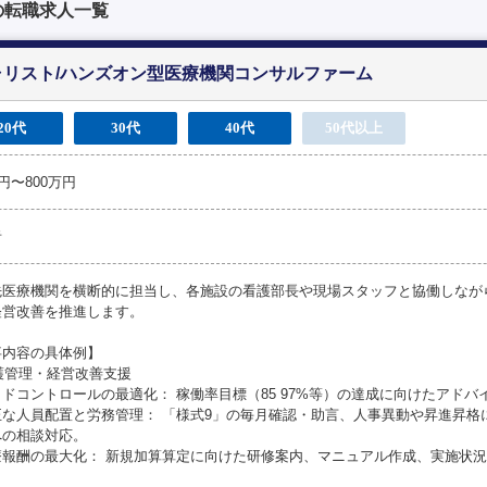
の転職求人一覧
リスト/ハンズオン型医療機関コンサルファーム
20代
30代
40代
50代以上
万円〜800万円
者
先医療機関を横断的に担当し、各施設の看護部長や現場スタッフと協働しなが
経営改善を推進します。
事内容の具体例】
看護管理・経営改善支援
ドコントロールの最適化： 稼働率目標（85 97%等）の達成に向けたアドバ
正な人員配置と労務管理： 「様式9」の毎月確認・助言、人事異動や昇進昇格
への相談対応。
療報酬の最大化： 新規加算算定に向けた研修案内、マニュアル作成、実施状