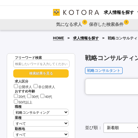
求人情報を探す
0
0
気になる求人
保存した検索条件
HOME
求人情報を探す
戦略コンサルティ
戦略コンサルティ
フリーワード検索
戦略コンサルタント
求人区分
公開求人
非公開求人
おすすめ年齢
20代
30代
40代
50代以上
職種
業種
並び順：
勤務地