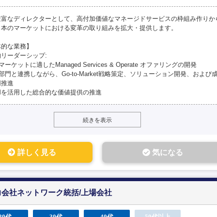
豊富なディレクターとして、高付加価値なマネージドサービスの枠組み作りか
日本のマーケットにおける変革の取り組みを拡大・提供します。
体的な業務】
リーダーシップ:
マーケットに適したManaged Services & Operate オファリングの開発
連部門と連携しながら、Go-to-Market戦略策定、ソリューション開発、およ
同推進
DMを活用した総合的な価値提供の推進
続きを表示
詳しく見る
気になる
会社ネットワーク統括/上場会社
20代
30代
40代
50代以上