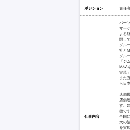
ポジション
責任
パー
マー
よる
闘し
グル
社とM
グル
「ジ
M&
実現
また
ら日
店舗
店舗
す。
徴で
仕事内容
全国に
大の
を実