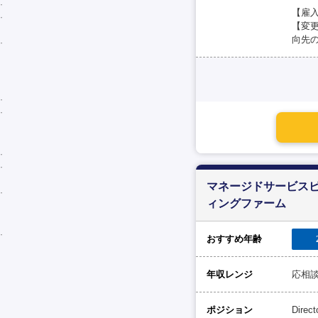
【雇
【変
向先
マネージドサービスビ
ィングファーム
おすすめ年齢
年収レンジ
応相
ポジション
Direct