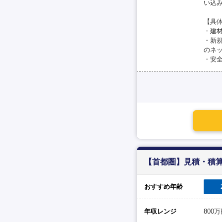
い込
【具
・建
・新
のネ
・安
【首都圏】見積・積算
おすすめ年齢
年収レンジ
800