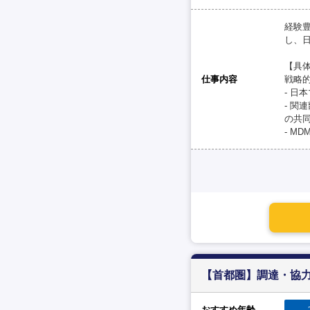
経験
し、
【具
仕事内容
戦略的
- 日本
- 関
の共
- M
【首都圏】調達・協力
おすすめ年齢