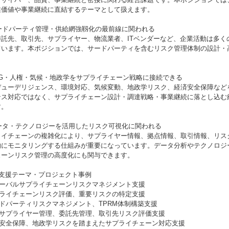
業価値や事業継続に直結するテーマとして扱えます。
サードパーティ管理・供給網強靱化の最前線に関われる
委託先、取引先、サプライヤー、物流業者、ITベンダーなど、企業活動は多く
ています。本ポジションでは、サードパーティを含むリスク管理体制の設計・
ESG・人権・気候・地政学をサプライチェーン戦略に接続できる
デューデリジェンス、環境対応、気候変動、地政学リスク、経済安全保障など
ンス対応ではなく、サプライチェーン設計・調達戦略・事業継続に落とし込む
す。
データ・テクノロジーを活用したリスク可視化に関われる
ライチェーンの複雑化により、サプライヤー情報、拠点情報、取引情報、リス
的にモニタリングする仕組みが重要になっています。データ分析やテクノロジ
ェーンリスク管理の高度化にも関与できます。
な支援テーマ・プロジェクト事例
グローバルサプライチェーンリスクマネジメント支援
サプライチェーンリスク評価、重要リスクの特定支援
ードパーティリスクマネジメント、TPRM体制構築支援
重要サプライヤー管理、委託先管理、取引先リスク評価支援
経済安全保障、地政学リスクを踏まえたサプライチェーン対応支援