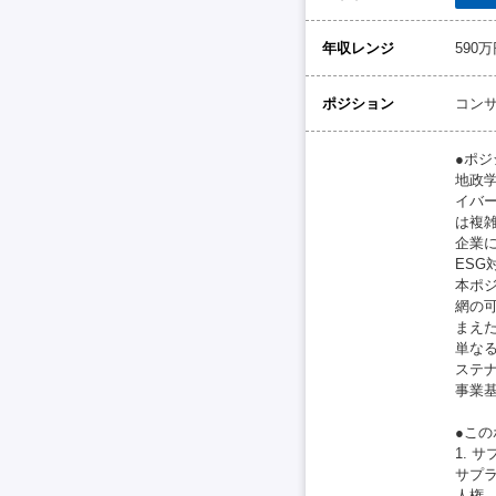
年収レンジ
590
ポジション
コン
●ポ
地政
イバ
は複
企業
ES
本ポ
網の
まえ
単な
ステ
事業
●こ
1. 
サプ
人権