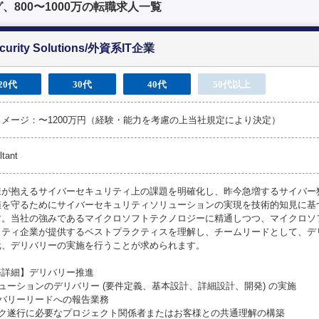
800〜1000万の転職求人一覧
ecurity Solutions/外資系IT企業
20代
30代
40代
50代以上
メージ：〜1200万円（経験・能力を考慮の上当社規定により決定）
ltant
様が抱えるサイバーセキュリティ上の課題を明確化し、昨今急増するサイバー
値を守るためにサイバーセキュリティソリューションの実現を技術的知見に基
す。当社の強みであるマイクロソフトテクノロジーに精通しつつ、マイクロソ
リティ企業が提供するベストプラクティスを理解し、チームリードとして、デ
元、デリバリーの実施を行うことが求められます。
務詳細】デリバリー推進
ューションのデリバリー (要件定義、基本設計、詳細設計、開発) の実施
リバリーリードへの報告業務
スク遂行に必要なプロジェクト関係者またはお客様との共通理解の構築