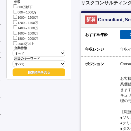
年収
リスクコンサルティング、
800万以下
800～1000万
1000～1200万
新着
Consultant, S
1200～1400万
1400～1600万
1600～1800万
おすすめ年齢
1800～2000万
2000万以上
企業特徴
年収レンジ
年収イ
注目のキーワード
ポジション
Consu
お客
業価
きま
キュ
理の
【職
●ソリ
●デ
●タ