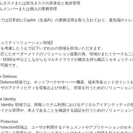
ームタスクまたは担当タスクの具体化と進捗管理
ームメンバーまたは個人の業務管理
では日常的にCopilot（生成AI）の業務活用を取り入れており、最先端のト
。
キュリティソリューション領域】
験を考慮したうえで以下いずれかの領域を担当いただきます。
に応じたオーダーメイドのソリューション提案の為、領域がまたぐケースもご
re・M365を中心としながらもマルチクラウドの概念を持ち幅広くセキュリテ
が可能です。
r Defense
er Defense領域では、ネットワークやサーバー機器、端末等各エンドポイン
ーザのアクティビティを収集および分析し、対策を行うためのソリューション
al Identity
ital Identity 領域では、情報システム利用におけるデジタルアイデンティテ
サイクル管理や、本人であることを確認する認証を行うためのソリューション
Protection
a Protection領域は、ユーザが利用するドキュメントやアプリケーションの
ライアンス対策など、主にエンドポイントのセキュリティ対策を行うためのソ