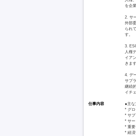
を企
2. 
外部
られ
す。
3. 
人権
イア
きま
4. 
サプ
継続
イチ
仕事内容
●主
* 
* 
* サ
* 
* 