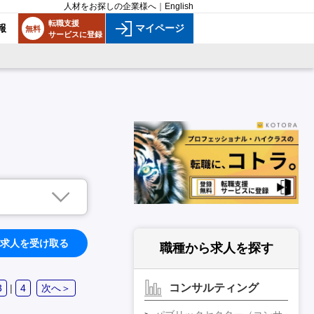
人材をお探しの企業様へ
｜
English
転職支援
報
マイページ
無料
サービスに登録
求人を受け取る
職種から求人を探す
コンサルティング
3
|
4
次へ＞