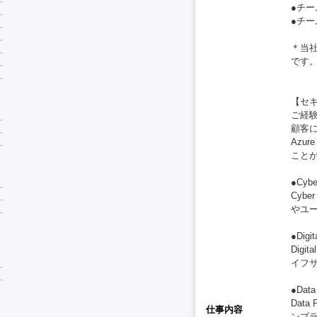
●チ
●チ
＊当社
です
【セ
ご経
顧客
Azu
こと
●Cybe
Cyb
やユ
●Digit
Dig
イフ
●Data 
Dat
仕事内容
ンプ