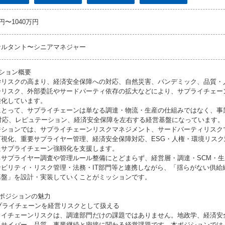
万円〜1040万円
サルタント〜シニアマネジャー
ジション概要
学リスクの高まり、経済安全保障への対応、自然災害、パンデミック、品質・
ーリスク、外部委託やサードパーティ依存の拡大などにより、サプライチェー
雑化しています。
にとって、サプライチェーンは単なる調達・物流・生産の仕組みではなく、事
G対応、レピュテーション、経済安全保障を左右する経営基盤になっています。
ジションでは、サプライチェーンリスクマネジメント、サードパーティリスク
可視化、重要サプライヤー管理、経済安全保障対応、ESG・人権・環境リス
たサプライチェーン強靱化を支援します。
るサプライヤー調査や管理ルール整備にとどまらず、経営層・調達・SCM・
ナビリティ・リスク管理・法務・IT部門等と連携しながら、「揺らがない供給
基盤」を設計・実装していくことがミッションです。
のポジションの魅力
サプライチェーンを経営リスクとして扱える
ライチェーンリスクは、調達部門だけの課題ではありません。地政学、経済安
、サイバー、品質、事業継続と密接に関わる経営課題です。本ポジションでは