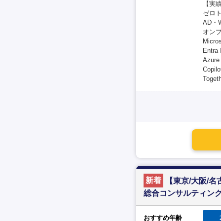
【実
ゼロ
AD・
オンプレ
Micr
Ent
Azu
Copi
Togeth
新着
【東京/大阪/
総合コンサルティン
おすすめ年齢