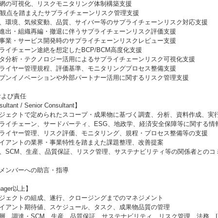
給網の可視化、リスクモニタリング体制構築支援
SG観点を踏まえたサプライチェーンリスク管理支援
人権、環境、気候変動、品質、サイバー等のサプライチェーンリスク対応支援
海外進出・組織再編・撤退に伴うサプライチェーンリスク評価支援
新規事業・サービス開発時のサプライチェーンリスクレビュー支援
プライチェーン途絶を想定したBCP/BCM高度化支援
データ分析・テクノロジー活用によるサプライチェーンリスク可視化支援
サプライヤー管理規程、評価基準、モニタリングプロセス整備支援
オープンイノベーションや外部パートナー活用に関するリスク管理支援
および責任
ultant / Senior Consultant】
プロジェクトで定められたスコープ・成果物に基づく調査、分析、資料作成、実
サプライチェーン、サードパーティ、ESG、地政学、経済安全保障等に関する情
サプライヤー管理、リスク評価、モニタリング、規程・プロセス整備等の支援
クライアントの業界・事業特性を踏まえた課題整理、改善提案
調達、SCM、生産、品質保証、リスク管理、サステナビリティ等の関係者との
位メンバーへの助言・指導
nager以上】
プロジェクトの組成、遂行、クロージングまでのマネジメント
クライアント期待値、スケジュール、タスク、成果物品質の管理
営層、調達・SCM、生産、品質保証、サステナビリティ、リスク管理、法務、