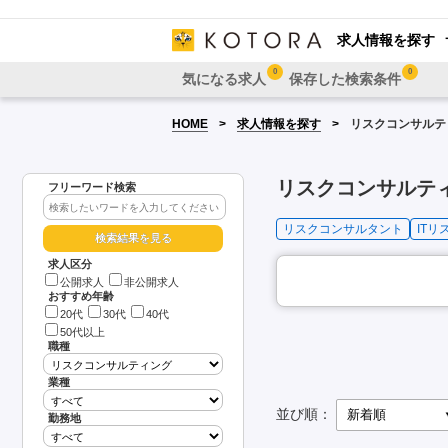
求人情報を探す
0
0
気になる求人
保存した検索条件
HOME
求人情報を探す
リスクコンサルティ
リスクコンサルティ
フリーワード検索
リスクコンサルタント
IT
求人区分
公開求人
非公開求人
おすすめ年齢
20代
30代
40代
50代以上
職種
業種
並び順：
勤務地