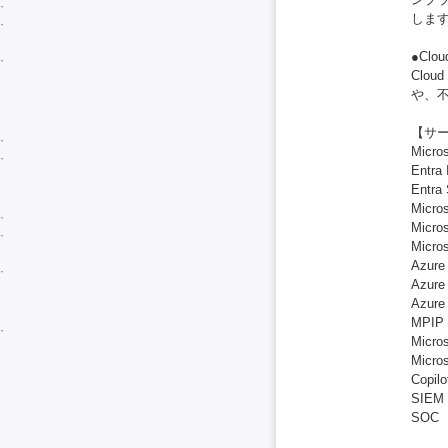
しま
●Clou
Clo
や、
【サ
Micro
Entra 
Entra
Micros
Micros
Micros
Azure 
Azure 
Azure 
MPIP (
Micros
Micros
Copilo
SIEM
SOC