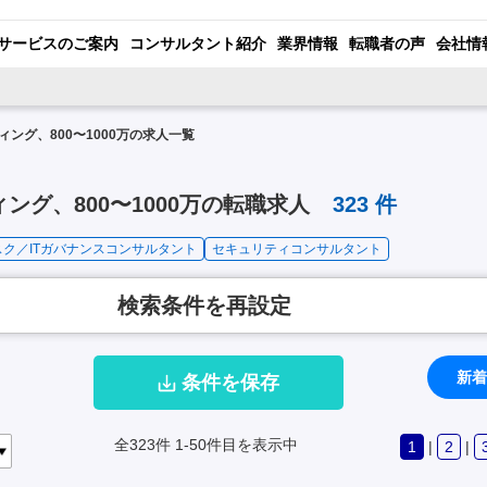
サービスのご案内
コンサルタント紹介
業界情報
転職者の声
会社情
ング、800〜1000万の求人一覧
ング、800〜1000万の転職求人
323
件
リスク／ITガバナンスコンサルタント
セキュリティコンサルタント
検索条件を再設定
新着
条件を保存
全323件
1-50件目を表示中
1
|
2
|