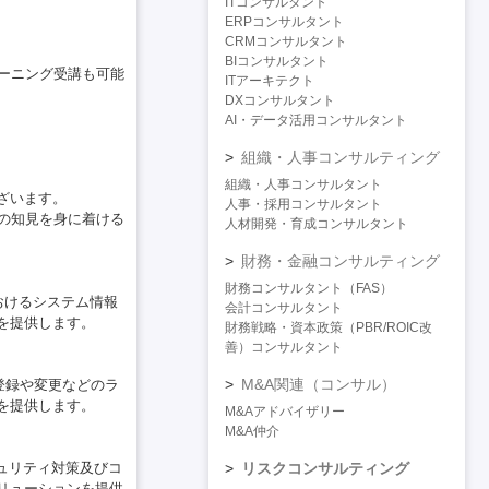
ITコンサルタント
ERPコンサルタント
CRMコンサルタント
BIコンサルタント
レーニング受講も可能
ITアーキテクト
DXコンサルタント
AI・データ活用コンサルタント
組織・人事コンサルティング
組織・人事コンサルタント
ざいます。
人事・採用コンサルタント
ィの知見を身に着ける
人材開発・育成コンサルタント
財務・金融コンサルティング
財務コンサルタント（FAS）
トおけるシステム情報
会計コンサルタント
を提供します。
財務戦略・資本政策（PBR/ROIC改
善）コンサルタント
M&A関連（コンサル）
ィの登録や変更などのラ
を提供します。
M&Aアドバイザリー
M&A仲介
セキュリティ対策及びコ
リスクコンサルティング
リューションを提供