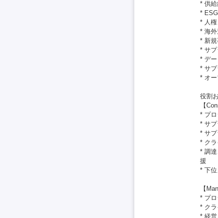
* 供
* E
* 
* 
* 
* サ
* 
* 
* 
役割
【Cons
* 
* 
* 
* 
* 
援
* 下
【Ma
* 
* 
* 経