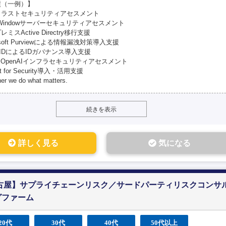
績（一例）】
トラストセキュリティアセスメント
Windowサーバーセキュリティアセスメント
ミスActive Directry移行支援
osoft Purviewによる情報漏洩対策導入支援
ra IDによるIDガバナンス導入支援
re OpenAIインフラセキュリティアセスメント
lot for Security導入・活用支援
er we do what matters.
続きを表示
詳しく見る
気になる
名古屋】サプライチェーンリスク／サードパーティリスクコンサ
グファーム
20代
30代
40代
50代以上