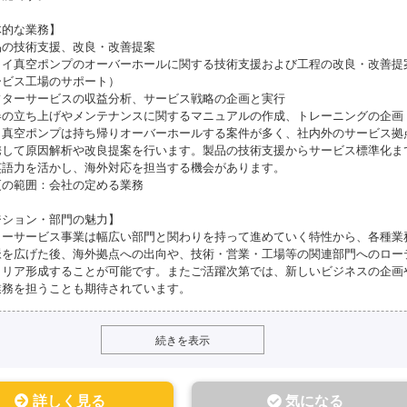
体的な業務】
品の技術支援、改良・改善提案
ライ真空ポンプのオーバーホールに関する技術支援および工程の改良・改善提
ービス工場のサポート）
フターサービスの収益分析、サービス戦略の企画と実行
器の立ち上げやメンテナンスに関するマニュアルの作成、トレーニングの企画
イ真空ポンプは持ち帰りオーバーホールする案件が多く、社内外のサービス拠
携して原因解析や改良提案を行います。製品の技術支援からサービス標準化ま
英語力を活かし、海外対応を担当する機会があります。
更の範囲：会社の定める業務
ジション・部門の魅力】
ターサービス事業は幅広い部門と関わりを持って進めていく特性から、各種業
脈を広げた後、海外拠点への出向や、技術・営業・工場等の関連部門へのロー
ャリア形成することが可能です。またご活躍次第では、新しいビジネスの企画
業務を担うことも期待されています。
続きを表示
詳しく見る
気になる