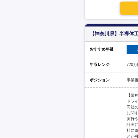
【神奈川県】半導体
おすすめ年齢
年収レンジ
720
ポジション
事業
【業
ドラ
同社
に関
実行
計画
社に
とが