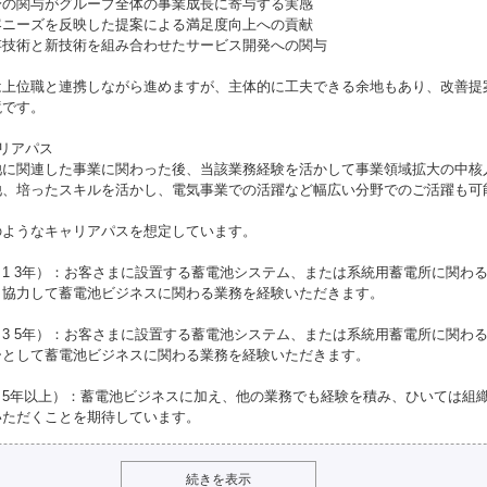
身の関与がグループ全体の事業成長に寄与する実感
客ニーズを反映した提案による満足度向上への貢献
存技術と新技術を組み合わせたサービス開発への関与
は上位職と連携しながら進めますが、主体的に工夫できる余地もあり、改善提
境です。
リアパス
池に関連した事業に関わった後、当該業務経験を活かして事業領域拡大の中核
他、培ったスキルを活かし、電気事業での活躍など幅広い分野でのご活躍も可
のようなキャリアパスを想定しています。
（1 3年）：お客さまに設置する蓄電池システム、または系統用蓄電所に関わ
と協力して蓄電池ビジネスに関わる業務を経験いただきます。
（3 5年）：お客さまに設置する蓄電池システム、または系統用蓄電所に関わ
ーとして蓄電池ビジネスに関わる業務を経験いただきます。
（5年以上）：蓄電池ビジネスに加え、他の業務でも経験を積み、ひいては組
いただくことを期待しています。
続きを表示