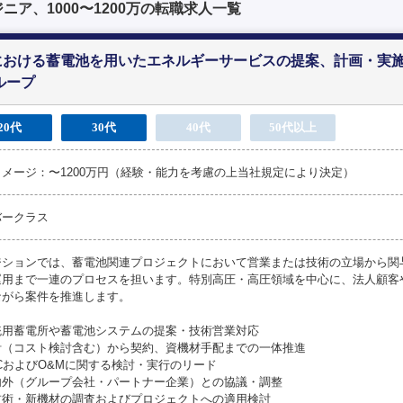
ア、1000〜1200万の転職求人一覧
における蓄電池を用いたエネルギーサービスの提案、計画・実
ループ
20代
30代
40代
50代以上
メージ：〜1200万円（経験・能力を考慮の上当社規定により決定）
バークラス
ジションでは、蓄電池関連プロジェクトにおいて営業または技術の立場から関
運用まで一連のプロセスを担います。特別高圧・高圧領域を中心に、法人顧客
ながら案件を推進します。
統用蓄電所や蓄電池システムの提案・技術営業対応
計（コスト検討含む）から契約、資機材手配までの一体推進
CおよびO&Mに関する検討・実行のリード
内外（グループ会社・パートナー企業）との協議・調整
技術・新機材の調査およびプロジェクトへの適用検討