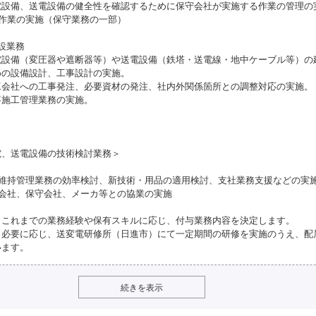
電設備、送電設備の健全性を確認するために保守会社が実施する作業の管理の
営作業の実施（保守業務の一部）
設業務
電設備（変圧器や遮断器等）や送電設備（鉄塔・送電線・地中ケーブル等）の
めの設備設計、工事設計の実施。
工会社への工事発注、必要資材の発注、社内外関係箇所との調整対応の実施。
事施工管理業務の実施。
電、送電設備の技術検討業務＞
備維持管理業務の効率検討、新技術・用品の適用検討、支社業務支援などの実
工会社、保守会社、メーカ等との協業の実施
、これまでの業務経験や保有スキルに応じ、付与業務内容を決定します。
、必要に応じ、送変電研修所（日進市）にて一定期間の研修を実施のうえ、配
います。
続きを表示