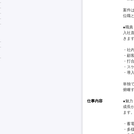
案件
位職
●職責
入社
きま
・社
・顧
・打
・ス
・導
単独
俯瞰
仕事内容
●魅
成長
ます
・蓄
・多