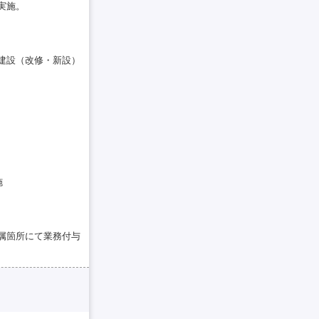
実施。
建設（改修・新設）
施
属箇所にて業務付与