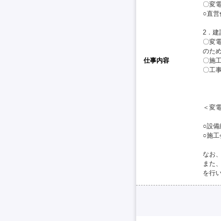
〇変
○直
2．建
〇変
のた
仕事内容
〇施
〇工
＜変
○設
○施
なお
また
を行