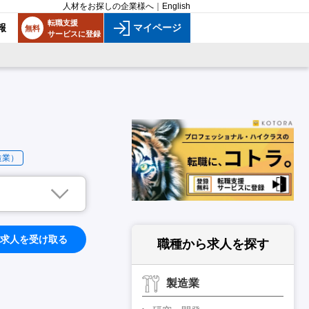
人材をお探しの企業様へ
｜
English
転職支援
報
マイページ
無料
サービスに登録
造業）
求人を受け取る
職種から求人を探す
製造業