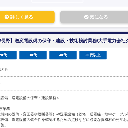
詳しく見る
気になる
岐阜/長野】送変電設備の保守・建設・技術検討業務/大手電力会社
20代
30代
40代
50代以上
00万円
者
電設備、送電設備の保守・建設業務＞
守業務
電所内の設備（変圧器や遮断器等）や送電設備（鉄塔・送電線・地中ケーブル
電設備、送電設備の健全性を確認するための点検などに必要な資機材の発注お
実施。