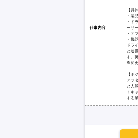
【具
・製
・ド
仕事内容
ーサ
・ア
・機
ドラ
と連
す。
※変
【ポ
アフ
と人
くキ
する