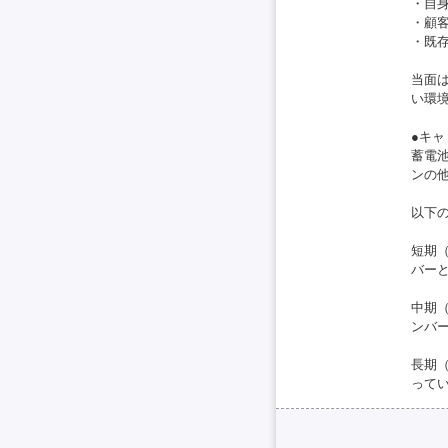
・自
・顧
・既
当面
い環
●キャ
蓄電
ンの
以下
短期
バー
中期
ンバ
長期
って