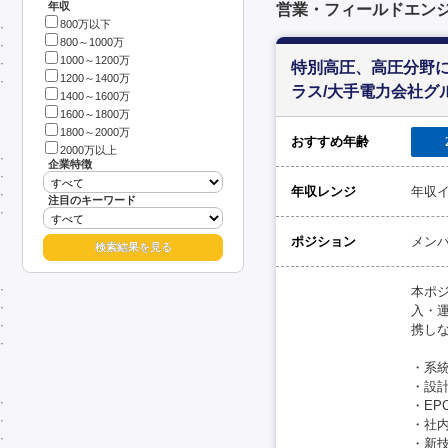
年収
営業・フィールドエンジニ
800万以下
800～1000万
1000～1200万
特別高圧、高圧分野
1200～1400万
ラス/大手電力会社グ
1400～1600万
1600～1800万
1800～2000万
おすすめ年齢
2000万以上
企業特徴
年収レンジ
年収イ
注目のキーワード
ポジション
メン
本ポ
入・
携し
・系
・設
・EP
・社
・新