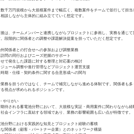
は数千万円規模から大規模案件まで幅広く、複数案件をチームで並行して担当
と相談しながら主体的に組み立てていく想定です。
直後は、チームメンバーと連携しながらプロジェクトに参画し、実務を通じて
す。段階的に関係者との調整や課題解決提案を担っていただく想定です。
内外関係者との打合せへの参加および調整業務
客訪問の同行およびニーズ把握のサポート
合せで発生した課題に対する整理と対応案の検討
ケジュール調整や進行管理などプロジェクト運営支援
入時期・仕様・契約条件に関する合意形成への関与
で業務を担うのではなく、チームで補完しながら進める体制です。関係者も多
する視点が求められるポジションです。
力・やりがい
が期待される蓄電池分野において、大規模な実証・商用案件に関わりながら経
。社会インフラに直結する領域であり、業務の影響範囲も広い点が特徴です。
電池分野における実践的な知見とプロジェクト経験の蓄積
様な関係者（顧客・パートナー企業）とのネットワーク構築