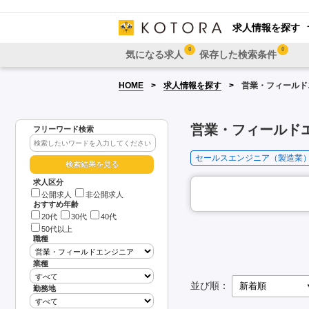
求人情報を探す
0
0
気になる求人
保存した検索条件
HOME
求人情報を探す
営業・フィールドエ
営業・フィールドエ
フリーワード検索
セールスエンジニア（製造業
求人区分
公開求人
非公開求人
おすすめ年齢
20代
30代
40代
50代以上
職種
業種
並び順：
勤務地