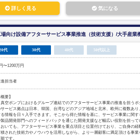
詳しく見る
気になる
工場向け設備アフターサービス事業推進（技術支援）/大手産業
20代
30代
40代
50代以上
万円〜1200万円
推進担当者
務概要】
イ真空ポンプにおけるグループ連結でのアフターサービス事業の推進を担うポ
のサービス拠点は日本、韓国、台湾などのアジア地域と北米、欧州に複数あり
する情報を日々入手できます。そこから得た情報を基に、サービス事業に関す
や製品開発部門へのフィードバックを通じた開発支援など幅広い役割を担って
においても、アフターサービス事業を重点項目と位置付けており、ご自身の経
蓄積された技術力やノウハウを活用しながら、より一層顧客に満足頂ける事業
可能です。