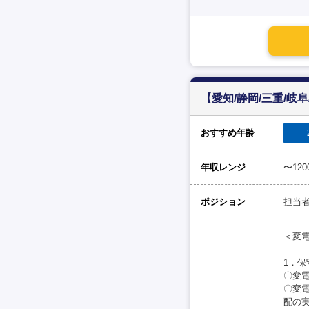
【愛知/静岡/三重/
おすすめ年齢
年収レンジ
〜12
ポジション
担当
＜変
1．保
〇変
〇変
配の