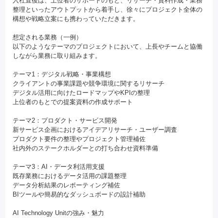
入社直後は、上位者のサポートのもと、リサーチ・資料作成・業務
整理といったアウトプットから着手し、徐々にプロジェクト全体の
構想や戦略立案にも携わっていただきます。
想定される業務（一例）
以下のようなテーマのプロジェクトにおいて、上長やチームと協働
しながら業務に取り組みます。
テーマ1：デジタル戦略・事業構想
クライアントの事業課題や競争環境に関するリサーチ
デジタル活用に向けたロードマップやKPIの整理
上位者のもとでの提案資料の作成サポート
テーマ2：プロダクト・サービス開発
新サービス企画におけるアイデアリサーチ・ユーザー調査
プロダクト要件の整理やプロジェクト管理補佐
社内外のステークホルダーとの打ち合わせ資料準備
テーマ3：AI・データ利活用支援
既存業務におけるデータ活用の課題整理
データ分析結果のレポーティング補佐
BIツールや簡易的なダッシュボードの設計補助
AI Technology Unitの強み・魅力