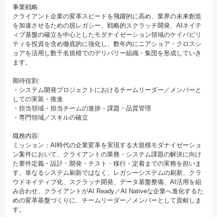
事業戦略:
クライアント企業の変革スピードを飛躍的に高め、業界の未来創造
を加速させるための脱レガシー、戦略的スクラッチ開発、AIネイテ
ィブ基盤の確立を中心としたモダナイゼーション領域のケイパビリ
ティを投資を含め徹底的に強化し、数年内にニアショア・クロスシ
ョアを活用し数千名規模でのデリバリー組織・集団を形成していき
ます。
期待役割:
・システム開発プロジェクトにおけるチームリーダー／メンバーと
しての実装・推進
・担当領域・担当チームの進捗・課題・品質管理
・専門領域／スキルの確立
職務内容:
ミッション：AI時代の企業変革を実現する大規模モダナイゼーショ
ン案件において、クライアントの業務・システム課題の解決に向け
た要件定義・設計・開発・テスト・移行・定着までの実務を担いま
す。単なるシステム刷新ではなく、レガシーシステムの刷新、クラ
ウドネイティブ化、スクラッチ開発、データ基盤整備、AI活用を組
み合わせ、クライアントがAI Ready／AI Nativeな企業へ進化するた
めの変革基盤づくりに、チームリーダー／メンバーとして貢献しま
す。