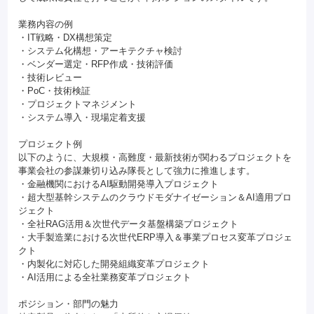
業務内容の例
・IT戦略・DX構想策定
・システム化構想・アーキテクチャ検討
・ベンダー選定・RFP作成・技術評価
・技術レビュー
・PoC・技術検証
・プロジェクトマネジメント
・システム導入・現場定着支援
プロジェクト例
以下のように、大規模・高難度・最新技術が関わるプロジェクトを
事業会社の参謀兼切り込み隊長として強力に推進します。
・金融機関におけるAI駆動開発導入プロジェクト
・超大型基幹システムのクラウドモダナイゼーション＆AI適用プロ
ジェクト
・全社RAG活用＆次世代データ基盤構築プロジェクト
・大手製造業における次世代ERP導入＆事業プロセス変革プロジェ
クト
・内製化に対応した開発組織変革プロジェクト
・AI活用による全社業務変革プロジェクト
ポジション・部門の魅力