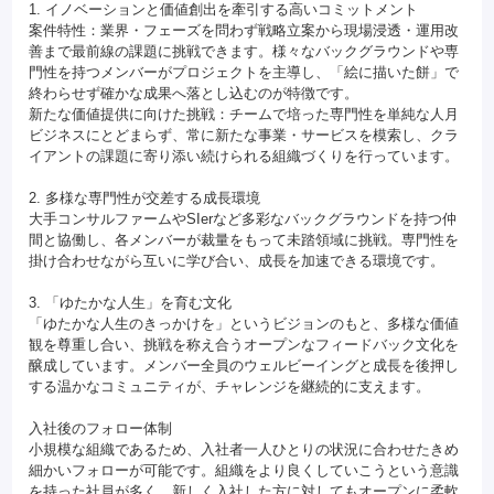
1. イノベーションと価値創出を牽引する高いコミットメント
案件特性：業界・フェーズを問わず戦略立案から現場浸透・運用改
善まで最前線の課題に挑戦できます。様々なバックグラウンドや専
門性を持つメンバーがプロジェクトを主導し、「絵に描いた餅」で
終わらせず確かな成果へ落とし込むのが特徴です。
新たな価値提供に向けた挑戦：チームで培った専門性を単純な人月
ビジネスにとどまらず、常に新たな事業・サービスを模索し、クラ
イアントの課題に寄り添い続けられる組織づくりを行っています。
2. 多様な専門性が交差する成長環境
大手コンサルファームやSIerなど多彩なバックグラウンドを持つ仲
間と協働し、各メンバーが裁量をもって未踏領域に挑戦。専門性を
掛け合わせながら互いに学び合い、成長を加速できる環境です。
3. 「ゆたかな人生」を育む文化
「ゆたかな人生のきっかけを」というビジョンのもと、多様な価値
観を尊重し合い、挑戦を称え合うオープンなフィードバック文化を
醸成しています。メンバー全員のウェルビーイングと成長を後押し
する温かなコミュニティが、チャレンジを継続的に支えます。
入社後のフォロー体制
小規模な組織であるため、入社者一人ひとりの状況に合わせたきめ
細かいフォローが可能です。組織をより良くしていこうという意識
を持った社員が多く、新しく入社した方に対してもオープンに柔軟