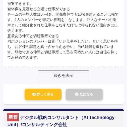
提案できます。
全体像を見渡せる立場で仕事ができる
チームの平均人数は3〜4名。開発案件でも10名を超えることは稀で
す。1人のメンバーが幅広い役割をこなします。巨大なチームの歯
車として細分化された仕事をこなすだけでは得られない面白さに出
会えます。
意欲ある仲間と切磋琢磨できる
同ポジションのメンバーは皆「いい仕事をしたい」という思いを持
ち、お客様の課題と真正面から向き合い、自己研鑽を重ねていま
す。尊敬できる仲間と切磋琢磨して己を高めたい人には自信を持っ
てお勧めできます。
続きを表示
詳しく見る
気になる
新着
デジタル戦略コンサルタント（AI Technology
Unit）/コンサルティング会社