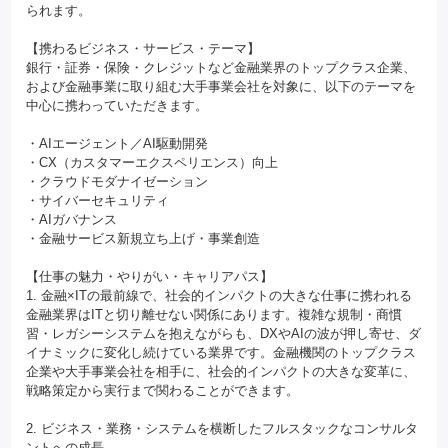
られます。
【携わるビジネス・サービス・テーマ】
銀行・証券・保険・クレジットなど金融業界のトップクラス企業、
および金融事業に取り組む大手事業会社を対象に、以下のテーマを
中心に携わっていただきます。
・AIエージェント／AI駆動開発
・CX（カスタマーエクスペリエンス）向上
・クラウドモダナイゼーション
・サイバーセキュリティ
・AIガバナンス
・金融サービス新規立ち上げ・事業創造
【仕事の魅力・やりがい・キャリアパス】
1. 金融×ITの最前線で、社会的インパクトの大きな仕事に携われる
金融業界はITと切り離せない関係にあります。複雑な規制・商慣
習・レガシーシステムを抱えながらも、DXやAIの波が押し寄せ、ダ
イナミックに変化し続けている業界です。金融機関のトップクラス
企業や大手事業会社を相手に、社会的インパクトの大きな変革に、
戦略策定から実行まで関わることができます。
2. ビジネス・業務・システムを横断したフルスタックなコンサルタ
ントへの成長