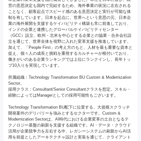
営の意思決定も国内で完結するため、海外事業の状況に左右される
ことなく、顧客起点でスピード感のある意思決定と実行が可能な体
制を有しています。日本を起点に、世界へという意思の元、日本企
業の海外展開を支援するケイパビリティ構築も常に前進しており、
インドの企業と連携したグローバルケイパビリティセンター
（GCC）設立、欧州・北米を中心とする企業との協業・合弁会社設
立を通じて、世界全体を視野に入れた変革支援を推進しています。
加えて、「People First」の考え方のもと、人材を最も重要な資本と
捉え、個々人の成長と挑戦を重視するカルチャーが根付いており、
働きがいのある企業ランキングでは上位にランクインし、長年トッ
プ10入りを実現しています。
所属組織：Technology Transformation BU Custom & Modernization
Sector。
採用クラス：Consultant/Senior Consultantクラスを想定。スキル・
経験によってはManagerとしての採用可能性もございます。
Technology Transformation BU配下に位置する、大規模スクラッチ
開発案件のデリバリーを強みとするセクターです。Custom &
Modernization Sectorは、AI時代における企業変革の土台となるテ
クノロジー基盤の刷新を支援する組織です。AI・データ・クラウド
活用が企業競争力を左右する中、レガシーシステムの刷新からAI活
用を前提としたアーキテクチャ設計と実装を通じて、クライアント