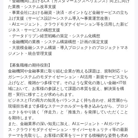
・金融機関におけるCX（カスタマーエクスペリエンス）向上に向け
た業務・システム改革支援
・事業会社における融資・決済・ポイントなど金融サービスの立ち
上げ支援（サービス設計〜システム導入〜事業運営改善）
・AIエージェント、クラウドモダナイゼーション等を活用した新ビ
ジネス・サービスの構想支援
・データドリブン経営戦略の策定・システム化構想
・金融機関の業務・システム構築構想・計画の策定支援
・大規模金融システム構築・導入プロジェクトのプロジェクトマネ
ジメント・統合管理支援
【募集職種の期待役割】
金融機関や金融事業に取り組む企業が抱える課題は、規制対応・レ
ガシーシステムのモダナイゼーション・AI活用・新規サービス立ち
上げなど、複雑かつ多様です。そのような変化の激しい金融×IT領
域において、お客様の参謀として課題の本質を捉え、解決策を構
想・実行に移すことが求められます。
ビジネスとITの両方の知見をバランスよく持ち合わせ、経営層から
現場担当者まで多様なステークホルダーを巻き込みながら、プロジ
ェクトをやり抜く「伴走力」と「推進力」を発揮していただくこと
を期待します。
また、金融業界の深い知見に加え、AIエージェント・AIガバナン
ス・クラウドモダナイゼーション・サイバーセキュリティ等の最新
テーマを先取りし、お客様の変革をリードする積極的な姿勢も求め