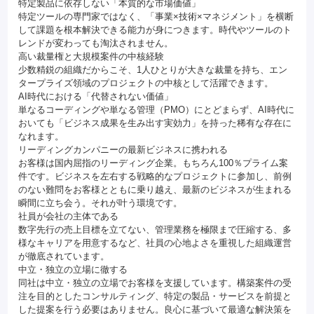
特定製品に依存しない「本質的な市場価値」
特定ツールの専門家ではなく、「事業×技術×マネジメント」を横断
して課題を根本解決できる能力が身につきます。時代やツールのト
レンドが変わっても淘汰されません。
高い裁量権と大規模案件の中核経験
少数精鋭の組織だからこそ、1人ひとりが大きな裁量を持ち、エン
タープライズ領域のプロジェクトの中核として活躍できます。
AI時代における「代替されない価値」
単なるコーディングや単なる管理（PMO）にとどまらず、AI時代に
おいても「ビジネス成果を生み出す実効力」を持った稀有な存在に
なれます。
リーディングカンパニーの最新ビジネスに携われる
お客様は国内屈指のリーディング企業。もちろん100％プライム案
件です。ビジネスを左右する戦略的なプロジェクトに参加し、前例
のない難問をお客様とともに乗り越え、最新のビジネスが生まれる
瞬間に立ち会う。それが叶う環境です。
社員が会社の主体である
数字先行の売上目標を立てない、管理業務を極限まで圧縮する、多
様なキャリアを用意するなど、社員の心地よさを重視した組織運営
が徹底されています。
中立・独立の立場に徹する
同社は中立・独立の立場でお客様を支援しています。構築案件の受
注を目的としたコンサルティング、特定の製品・サービスを前提と
した提案を行う必要はありません。良心に基づいて最適な解決策を