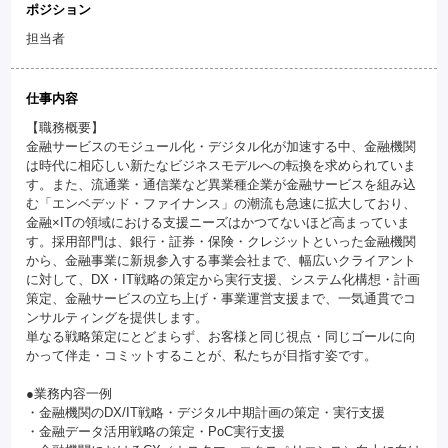
ポジション
担当者
仕事内容
【職務概要】
金融サービスのモジュール化・デジタル化が加速する中、金融機関
は時代に相応しい新たなビジネスモデルへの転換を求められていま
す。また、流通業・通信業など異業種企業が金融サービスを組み込
む「エンベデッド・ファイナンス」の潮流も急速に拡大しており、
金融×ITの領域における支援ニーズはかつてないほど高まっていま
す。採用部門は、銀行・証券・保険・クレジットといった金融機関
から、金融事業に新規参入する事業会社まで、幅広いクライアント
に対して、DX・IT戦略の策定から実行支援、システム化構想・計画
策定、金融サービスの立ち上げ・事業運営支援まで、一気通貫でコ
ンサルティングを提供します。
単なる戦略策定にとどまらず、お客様と同じ視点・同じゴールに向
かって伴走・コミットすることが、私たちが目指す姿です。
●業務内容一例
・金融機関のDX/IT戦略・デジタル中期計画の策定・実行支援
・金融データ活用戦略の策定・PoC実行支援