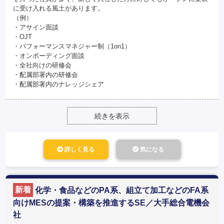
に受け入れる風土があります。
（例）
・アサイン面談
・OJT
・パフォーマンスマネジャー制（1on1）
・オンボーディング面談
・全社向けの研修会
・配属部署内の研修会
・配属部署内のナレッジシェア
続きを表示
詳しく見る
気になる
新着
化学・食品などのPA系、組立て加工などのFA系
向けMESの提案・構築を推進するSE／大手総合電機会
社