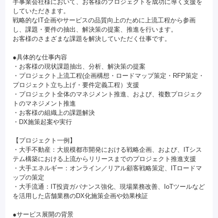
手事業会社様において、お客様のプロジェクトを成功に導く支援を
していただきます。
戦略的なIT企画やサービスの品質向上のために上流工程から参画
し、課題・要件の抽出、解決策の提案、推進を行います。
お客様のさまざまな課題を解決していただく仕事です。
●具体的な仕事内容
・お客様の現状課題抽出、分析、解決策の提案
・プロジェクト上流工程(企画構想・ロードマップ策定・RFP策定・
プロジェクト立ち上げ・要件定義工程）支援
・プロジェクト全体のマネジメント推進、および、複数プロジェク
トのマネジメント推進
・お客様の組織上の課題解決
・DX施策起案や実行
【プロジェクト一例】
・大手不動産：大規模都市開発における戦略企画、および、ITシス
テム構築における上流からリリースまでのプロジェクト推進支援
・大手エネルギー：オンライン／リアル顧客戦略策定、ITロードマ
ップの策定
・大手流通：IT投資ガバナンス強化、現場業務改善、IoTツールなど
を活用した店舗業務のDX化施策企画や効果検証
●サービス展開の背景