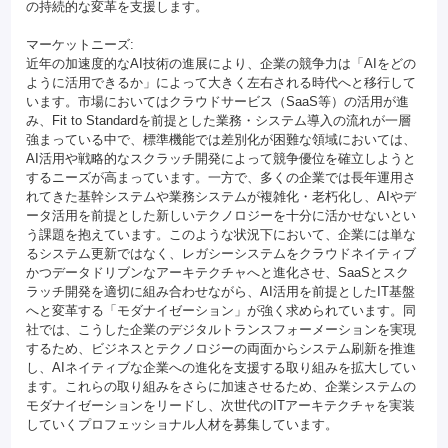
の持続的な変革を支援します。
マーケットニーズ:
近年の加速度的なAI技術の進展により、企業の競争力は「AIをどの
ように活用できるか」によって大きく左右される時代へと移行して
います。市場においてはクラウドサービス（SaaS等）の活用が進
み、Fit to Standardを前提とした業務・システム導入の流れが一層
強まっている中で、標準機能では差別化が困難な領域においては、
AI活用や戦略的なスクラッチ開発によって競争優位を確立しようと
するニーズが高まっています。一方で、多くの企業では長年運用さ
れてきた基幹システムや業務システムが複雑化・老朽化し、AIやデ
ータ活用を前提とした新しいテクノロジーを十分に活かせないとい
う課題を抱えています。このような状況下において、企業には単な
るシステム更新ではなく、レガシーシステムをクラウドネイティブ
かつデータドリブンなアーキテクチャへと進化させ、SaaSとスク
ラッチ開発を適切に組み合わせながら、AI活用を前提としたIT基盤
へと変革する「モダナイゼーション」が強く求められています。同
社では、こうした企業のデジタルトランスフォーメーションを実現
するため、ビジネスとテクノロジーの両面からシステム刷新を推進
し、AIネイティブな企業への進化を支援する取り組みを拡大してい
ます。これらの取り組みをさらに加速させるため、企業システムの
モダナイゼーションをリードし、次世代のITアーキテクチャを実装
していくプロフェッショナル人材を募集しています。