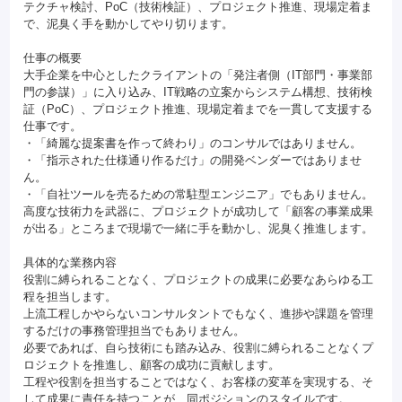
テクチャ検討、PoC（技術検証）、プロジェクト推進、現場定着ま
で、泥臭く手を動かしてやり切ります。
仕事の概要
大手企業を中心としたクライアントの「発注者側（IT部門・事業部
門の参謀）」に入り込み、IT戦略の立案からシステム構想、技術検
証（PoC）、プロジェクト推進、現場定着までを一貫して支援する
仕事です。
・「綺麗な提案書を作って終わり」のコンサルではありません。
・「指示された仕様通り作るだけ」の開発ベンダーではありませ
ん。
・「自社ツールを売るための常駐型エンジニア」でもありません。
高度な技術力を武器に、プロジェクトが成功して「顧客の事業成果
が出る」ところまで現場で一緒に手を動かし、泥臭く推進します。
具体的な業務内容
役割に縛られることなく、プロジェクトの成果に必要なあらゆる工
程を担当します。
上流工程しかやらないコンサルタントでもなく、進捗や課題を管理
するだけの事務管理担当でもありません。
必要であれば、自ら技術にも踏み込み、役割に縛られることなくプ
ロジェクトを推進し、顧客の成功に貢献します。
工程や役割を担当することではなく、お客様の変革を実現する、そ
して成果に責任を持つことが、同ポジションのスタイルです。