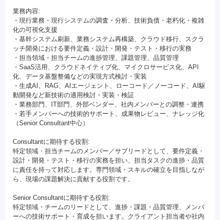
業務内容:
・現行業務・現行システムの調査・分析、技術負債・老朽化・複雑
化の可視化支援
・基幹システム刷新、業務システム再構築、クラウド移行、スクラ
ッチ開発における要件定義・設計・開発・テスト・移行の実務
・担当領域・担当チームの進捗管理、課題管理、品質管理
・SaaS活用、クラウドネイティブ化、マイクロサービス化、API
化、データ基盤整備などの実現方式検討・実装
・生成AI、RAG、AIエージェント、ローコード／ノーコード、AI駆
動開発など新技術の適用検討・実装・検証
・業務部門、IT部門、外部ベンダー、社内メンバーとの調整・連携
・若手メンバーへの技術的サポート、成果物レビュー、ナレッジ化
（Senior Consultant中心）
Consultantに期待する役割:
特定領域・担当チームのメンバー／サブリードとして、要件定義・
設計・開発・テスト・移行の実務を担い、担当タスクの進捗・品質
に責任を持って対応します。専門領域・スキルの確立を目指しなが
ら、現場の課題解決に貢献する役割です。
Senior Consultantに期待する役割:
特定領域・チームのリードとして、進捗・課題・品質管理、メンバ
ーへの技術サポート・育成を担います。クライアント担当者や社内