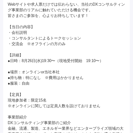
Webサイトや求人票だけでは伝わらない、当社のDXコンサルティン
グ事業部のリアルに触れていただける機会です。
皆さまのご参加を、心よりお待ちしています！
【当日の内容】
・会社説明
・コンサルタントによるトークセッション
・交流会 ※オフラインの方のみ
【詳細】
●日時：8月26日(水)19:30〜（現地受付開始 19:10〜）
●場所：オンラインor当社本社
●持ち物：特になし ※費用はかかりません
●服装：自由
【定員】
現地参加者：限定15名
※オンラインに関しては定員人数を設けておりません
事業部紹介
DXコンサルティング事業部のご紹介
金融、流通、製造、エネルギー業界などエンタープライズ領域の大