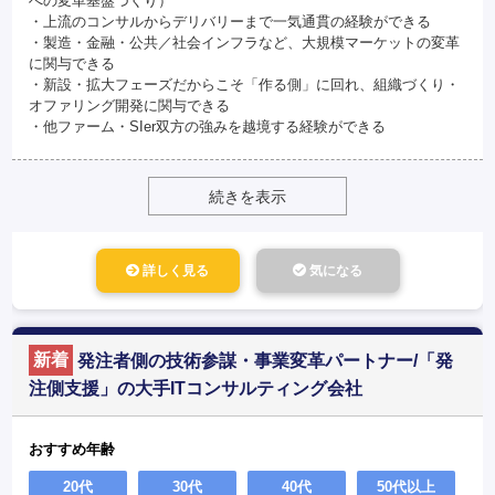
への変革基盤づくり）
・上流のコンサルからデリバリーまで一気通貫の経験ができる
・製造・金融・公共／社会インフラなど、大規模マーケットの変革
に関与できる
・新設・拡大フェーズだからこそ「作る側」に回れ、組織づくり・
オファリング開発に関与できる
・他ファーム・SIer双方の強みを越境する経験ができる
続きを表示
詳しく見る
気になる
新着
発注者側の技術参謀・事業変革パートナー/「発
注側支援」の大手ITコンサルティング会社
おすすめ年齢
20代
30代
40代
50代以上