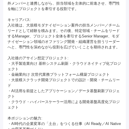
外メンバーと連携しながら、担当領域を主体的に前進させ、専門性
を軸にプロジェクトを牽引する役割です。
キャリアパス:
入社後は、大規模モダナイゼーション案件の担当メンバー／チーム
リードとして経験を積みます。その後、特定領域・チームをリード
するManager、プロジェクト全体を牽引するSenior Manager、モダ
ナイゼーション領域のオファリング開発・組織運営を担うリーダー
へと、専門性を深めながら役割を広げていくことを期待されます。
入社後のアサイン想定プロジェクト:
・大手製造業向け 基幹システム刷新・クラウドネイティブ化プロジ
ェクト
・金融業向け 次世代業務プラットフォーム構築プロジェクト
・大規模スクラッチ開発プロジェクトでの設計・開発・チームリー
ド
・AI活用を前提としたアプリケーション／データ基盤刷新プロジェ
クト
・クラウド・ハイパースケーラー活用による開発基盤高度化プロジ
ェクト
本ポジションの魅力:
・AI時代の企業変革の「土台」をつくる仕事（AI Ready／AI Native