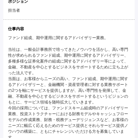
ポジション
担当者
仕事内容
ファンド組成、期中運用に関するアドバイザリー業務。
当社は、一般会計事務所で培ってきたノウハウを活かし、高い専門
性が求められるファンド組成、期中運用に関するアドバイザリー、
多種多様な証券化案件の組成に関するアドバイザリー等によって、
金融、不動産を中心とするビジネスをサポートするために立ち上が
った法人です。
当面は、お客様からニーズの高い、ファンド組成、期中運用に関す
るアドバイザリーと、金融機関・資産管理者に対する業務サポート
の2つを軸にサービスを提供しますが、高い専門性を発揮して、金
融、不動産を中心とするビジネスをサポートするというビジョンの
もとに、サービス領域を随時拡大していきます。
今回の採用については、ファンドスキーム組成時のアドバイザリー
業務、投資ストラクチャーにおける財務モデルやキャッシュフロー
モデルの作成業務、財務・税務デューデリジェンスなど、お客様の
ニーズに幅広く応えるためのサービス提供とそれらサービス提供ノ
ウハウの構築に、ともにチャレンジいただける方を募集していま
す。