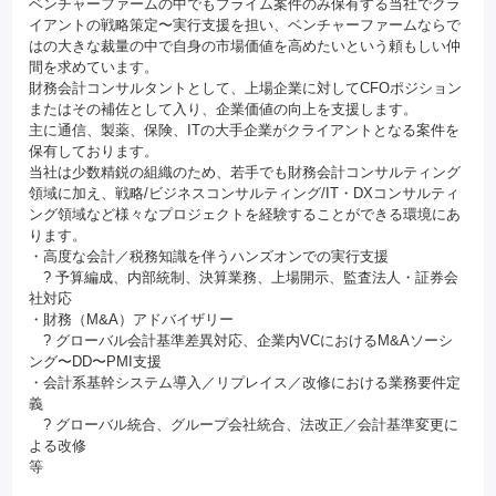
ベンチャーファームの中でもプライム案件のみ保有する当社でクラ
イアントの戦略策定〜実行支援を担い、ベンチャーファームならで
はの大きな裁量の中で自身の市場価値を高めたいという頼もしい仲
間を求めています。
財務会計コンサルタントとして、上場企業に対してCFOポジション
またはその補佐として入り、企業価値の向上を支援します。
主に通信、製薬、保険、ITの大手企業がクライアントとなる案件を
保有しております。
当社は少数精鋭の組織のため、若手でも財務会計コンサルティング
領域に加え、戦略/ビジネスコンサルティング/IT・DXコンサルティ
ング領域など様々なプロジェクトを経験することができる環境にあ
ります。
・高度な会計／税務知識を伴うハンズオンでの実行支援
? 予算編成、内部統制、決算業務、上場開示、監査法人・証券会
社対応
・財務（M&A）アドバイザリー
? グローバル会計基準差異対応、企業内VCにおけるM&Aソーシ
ング〜DD〜PMI支援
・会計系基幹システム導入／リプレイス／改修における業務要件定
義
? グローバル統合、グループ会社統合、法改正／会計基準変更に
よる改修
等