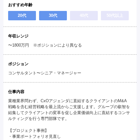
おすすめ年齢
20代
30代
40代
50代以上
年収レンジ
〜1800万円 ※ポジションにより異なる
ポジション
コンサルタント〜シニア・マネージャー
仕事内容
業種業界問わず、CxOアジェンダに直結するクライアントのM&A
戦略を含む経営戦略を最上流からご支援します。グループの叡智を
結集してクライアントの変革を促し企業価値向上に直結するコンサ
ルティングを行う専門部隊です。
【プロジェクト事例】
・事業ポートフォリオ見直し