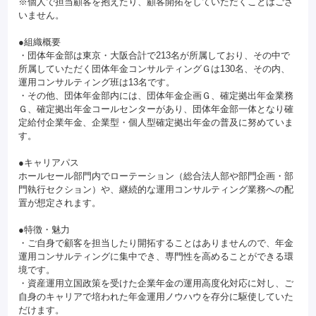
※個人で担当顧客を抱えたり、顧客開拓をしていただくことはござ
いません。
●組織概要
・団体年金部は東京・大阪合計で213名が所属しており、その中で
所属していただく団体年金コンサルティングＧは130名、その内、
運用コンサルティング班は13名です。
・その他、団体年金部内には、団体年金企画Ｇ、確定拠出年金業務
Ｇ、確定拠出年金コールセンターがあり、団体年金部一体となり確
定給付企業年金、企業型・個人型確定拠出年金の普及に努めていま
す。
●キャリアパス
ホールセール部門内でローテーション（総合法人部や部門企画・部
門執行セクション）や、継続的な運用コンサルティング業務への配
置が想定されます。
●特徴・魅力
・ご自身で顧客を担当したり開拓することはありませんので、年金
運用コンサルティングに集中でき、専門性を高めることができる環
境です。
・資産運用立国政策を受けた企業年金の運用高度化対応に対し、ご
自身のキャリアで培われた年金運用ノウハウを存分に駆使していた
だけます。