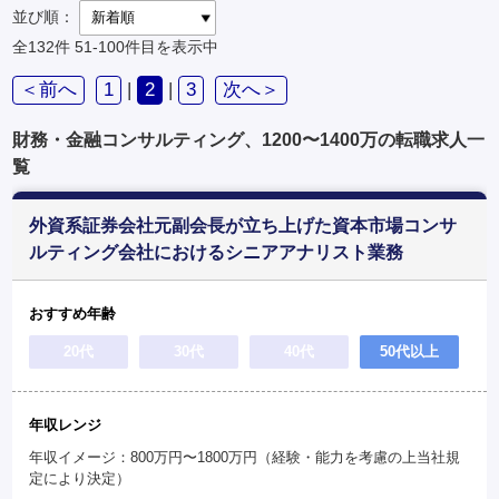
並び順：
全132件
51-100件目を表示中
＜前へ
1
|
2
|
3
次へ＞
財務・金融コンサルティング、1200〜1400万の転職求人一
覧
外資系証券会社元副会長が立ち上げた資本市場コンサ
ルティング会社におけるシニアアナリスト業務
おすすめ年齢
20代
30代
40代
50代以上
年収レンジ
年収イメージ：800万円〜1800万円（経験・能力を考慮の上当社規
定により決定）