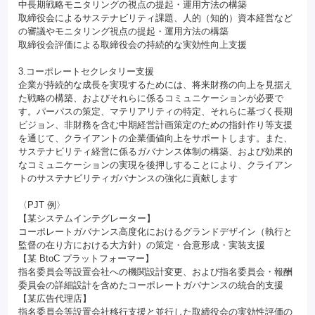
中長期戦略モニタリングの視点の提起・運用方法の構築
取締役会によるサステナビリティ課題、人的（知的）資本経営など
の審議やモニタリング視点の提起・運用方法の構築
取締役会評価による取締役会の持続的な実効性向上支援
3.コーポレートセクレタリー支援
企業が持続的な成長を実現するためには、将来財務の向上を見据え
た戦略の構築、およびそれらに係るコミュニケーションが必要で
す。パーパスの策定、マテリアリティの特定、それらに基づく長期
ビジョン、非財務を含む中期経営計画策定のための指針作り等支援
を通じて、クライアントの企業価値向上をサポートします。また、
サステナビリティ経営に係るガバナンス体制の構築、および効果的
なコミュニケーションの実現を後押しすることにより、クライアン
トのサステナビリティガバナンスの強化に貢献します
〈PJT 例〉
【某システムインテグレーター】
コーポレートガバナンス高度化におけるグランドデザイン（執行と
監督の在り方における大方針）の策定・合意形成・実装支援
【某 BtoC プラットフォーマー】
指名委員会等設置会社への機関設計変更、および指名委員会・報酬
委員会の詳細設計を含めたコーポレートガバナンスの統合的支援
【某広告代理店】
指名委員会等設置会社移行支援と並行した取締役会の実効性評価の