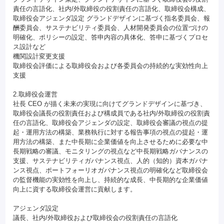
責任の言語化、社内/外取締役の役割責任の言語化、取締役会構成、
取締役会アジェンダ設定 グランドデザインに基づく指名委員会、報
酬委員会、サステナビリティ委員会、人材開発委員会の位置づけの
明確化、ポリシーの設定、答申内容の具体化、答申に基づくプロセ
ス設計など
機関設計変更支援
取締役会評価による取締役会および各委員会の持続的な実効性向上
支援
2.取締役会運営
社長 CEO が描く未来の実現に向けてグランドデザインに基づき、
取締役会議長の役割責任および構成員である社内/外取締役の役割責
任の言語化、取締役会アジェンダの設定、取締役会審議の視点の提
起・運用方法の構築、業務執行に対する報告事項の視点の提起・運
用方法の構築、また中長期に企業価値を向上させるために必要な中
長期戦略の審議、モニタリングの視点など中長期戦略ガバナンスの
支援、サステナビリティガバナンス視点、人的（知的）資本ガバナ
ンス視点、ポートフォーリオガバナンス視点の明確化など取締役会
の監督機能の実効性を向上し、持続的な成長、中長期的な企業価値
向上に資する取締役会運営に貢献します。
アジェンダ設定
議長、社内/外取締役および取締役会の役割責任の言語化