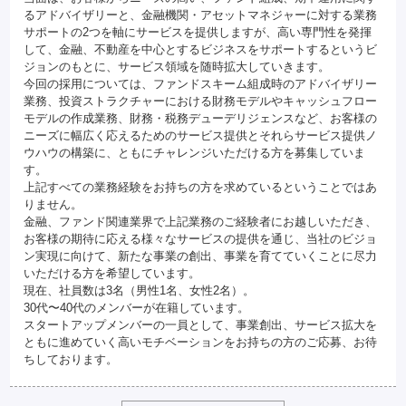
るアドバイザリーと、金融機関・アセットマネジャーに対する業務
サポートの2つを軸にサービスを提供しますが、高い専門性を発揮
して、金融、不動産を中心とするビジネスをサポートするというビ
ジョンのもとに、サービス領域を随時拡大していきます。
今回の採用については、ファンドスキーム組成時のアドバイザリー
業務、投資ストラクチャーにおける財務モデルやキャッシュフロー
モデルの作成業務、財務・税務デューデリジェンスなど、お客様の
ニーズに幅広く応えるためのサービス提供とそれらサービス提供ノ
ウハウの構築に、ともにチャレンジいただける方を募集していま
す。
上記すべての業務経験をお持ちの方を求めているということではあ
りません。
金融、ファンド関連業界で上記業務のご経験者にお越しいただき、
お客様の期待に応える様々なサービスの提供を通じ、当社のビジョ
ン実現に向けて、新たな事業の創出、事業を育てていくことに尽力
いただける方を希望しています。
現在、社員数は3名（男性1名、女性2名）。
30代〜40代のメンバーが在籍しています。
スタートアップメンバーの一員として、事業創出、サービス拡大を
ともに進めていく高いモチベーションをお持ちの方のご応募、お待
ちしております。