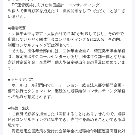
・DC運管獲得に向けた制度設計・コンサルティング
※個人で担当顧客を抱えたり、顧客開拓をしていただくことはござ
いません。
●組織概要
・団体年金部は東京・大阪合計で213名が所属しており、その中で
所属していただく団体年金コンサルティングＧは130名、その内、
制度コンサルティング班は20名です。
・その他、団体年金部内には、団体年金企画Ｇ、確定拠出年金業務
Ｇ、確定拠出年金コールセンターがあり、団体年金部一体となり確
定給付企業年金、企業型・個人型確定拠出年金の普及に努めていま
す。
●キャリアパス
・ホールセール部門内でローテーション（総合法人部や部門企画・
部門執行セクション）や、継続的な退職給付コンサルティング業務
への配置が想定されます。
●特徴・魅力
・ご自身で顧客を担当したり開拓することはありませんので、退職
給付コンサルティングに集中でき、専門性を高めることができる環
境です。
・資産運用立国政策を受けた企業年金の退職給付制度運営高度化対