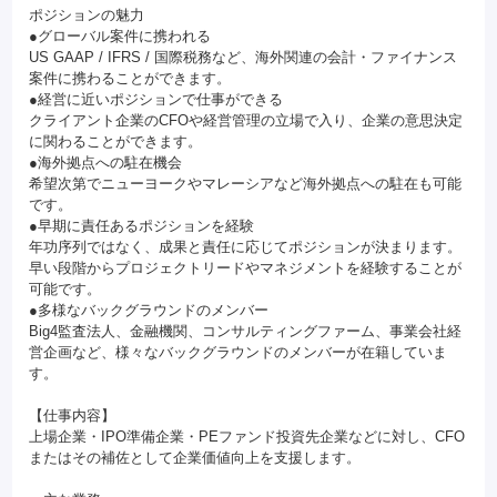
ポジションの魅力
●グローバル案件に携われる
US GAAP / IFRS / 国際税務など、海外関連の会計・ファイナンス
案件に携わることができます。
●経営に近いポジションで仕事ができる
クライアント企業のCFOや経営管理の立場で入り、企業の意思決定
に関わることができます。
●海外拠点への駐在機会
希望次第でニューヨークやマレーシアなど海外拠点への駐在も可能
です。
●早期に責任あるポジションを経験
年功序列ではなく、成果と責任に応じてポジションが決まります。
早い段階からプロジェクトリードやマネジメントを経験することが
可能です。
●多様なバックグラウンドのメンバー
Big4監査法人、金融機関、コンサルティングファーム、事業会社経
営企画など、様々なバックグラウンドのメンバーが在籍していま
す。
【仕事内容】
上場企業・IPO準備企業・PEファンド投資先企業などに対し、CFO
またはその補佐として企業価値向上を支援します。