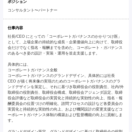
ポジション
コンサルタント〜パートナー
仕事内容
社長/CEO にとっての「コーポレートガバナンスのかかりつけ医」
として、上場企業の持続的な成長・企業価値向上に向けて、取締役
会だけでなく指名・報酬までを含めた、コーポレート・ガバナンス
のあるべき姿の設計・実装・運用を並走支援します。
具体的には、
コーポレートガバナンス全般
コーポレートガバナンスのグランドデザイン、具体的には社長
CEO が描く将来像の実現のためのコーポレートガバナンスのグラ
ンドデザインを策定し、それに基づき取締役会の役割責任、社内/外
取締役の役割責任、取締役会構成、取締役会アジェンダ設定、取締
役会評価など取締役会の実質化と持続的な実効性の向上、指名・報
酬委員会の位置づけの明確化、諮問プロセスの設計など各委員会の
実質化と持続的な実効性の向上、および機関設計の変更支援などコ
ーポレートガバナンス体制の構築および監督機能の向上に貢献しま
す。
グランドデザイン策定、グランドデザインに基づく取締役会の役割