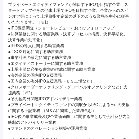
プライベートエクイティファンドが関係するIPOを目指す企業、ス
タートアップやその他未上場でIPOを目指す企業、企業からのスピ
ンオフ等によって上場目指す企業の以下のような業務を中心に従事
いただきます。（※1）
●IPO課題調査（ショートレビュー）およびフォローアップ
●決算業務に関する助言業務（決算プロセスの構築、決算早期化、
決算作業の効率化）
●IFRSの導入に関する助言業務
●J-SOX対応に関する助言業務
●事業計画の策定に関する助言業務
●エクイティストーリーに関する助言業務
●上場申請に必要な書類の作成に関する助言業務
●海外企業の国内IPO支援業務
●国内企業の海外IPO支援業務（ＵＳ上場など）
●クロスボーダーオファリング（グローバルオファリングなど）支
援業務（※2）
●その他海外関連IPOアドバイザリー業務
●プライベートエクイティファンドの買収からIPOによるExitの支援
に関する上記業務 （M＆Aに関連した業務含む）
●IPO後の事業成長及び企業価値向上に関する主として会計及び内部
統制のアドバイザリー業務
●ファンドのオペレーション構築や運用業務