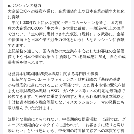
●ポジションの魅力
大企業CxOへの提案を通じ、企業価値向上や日本企業の競争力強化
に貢献
年間1,000件以上に及ぶ提案・ディスカッションを通じ、国内有
数の大企業のCxOの「生の声」を大量に蓄積、一般論や机上の論理
ではない、「生の声に裏付けされた仮説（現解）」を武器に、企業
の価値向上と日本企業の競争力強化という壮大なミッションに貢献
できます。
上記業務を通して、国内有数の大企業を中心としたお客様の企業価
値向上や日本企業の競争力 に貢献している達成感に加え、自らの成
長実感を得られます。
財務資本戦略/非財務資本戦略に関する専門性の獲得
伝統的なコーポレートファイナンス・財務戦略の「基礎の基礎」
から徹底的に身につけること が可能です。また資本市場の変化を踏
まえた非財務資本戦略（ESG、ガバナンス等）への対応を最前線で
経験できます。将来的に重要度が増すと考えられる財務資本戦略と
非財務資本戦略を融合等新たなディスカッションテーマの発掘にも
取り組んでいただけます。
短期的な目線にとらわれない、中長期的な提案活動 当部では、グ
ループの短期的なマネタイズに捉われず、「お客さまに確りと寄り
添いたい」という思いから、中長期の時間軸で顧客への本質的な提