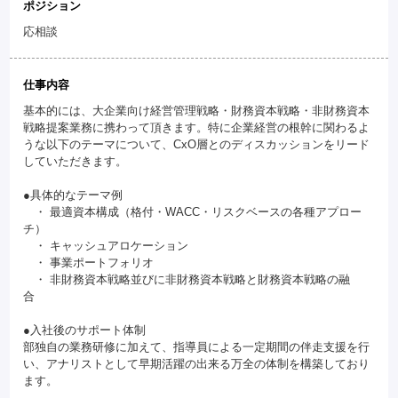
ポジション
応相談
仕事内容
基本的には、大企業向け経営管理戦略・財務資本戦略・非財務資本
戦略提案業務に携わって頂きます。特に企業経営の根幹に関わるよ
うな以下のテーマについて、CxO層とのディスカッションをリード
していただきます。
●具体的なテーマ例
・ 最適資本構成（格付・WACC・リスクベースの各種アプロー
チ）
・ キャッシュアロケーション
・ 事業ポートフォリオ
・ 非財務資本戦略並びに非財務資本戦略と財務資本戦略の融
合
●入社後のサポート体制
部独自の業務研修に加えて、指導員による一定期間の伴走支援を行
い、アナリストとして早期活躍の出来る万全の体制を構築しており
ます。