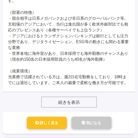
す。
（部署の特徴）
・競合相手は日系メガバンクおよび非日系のグローバルバンク等。
主戦場のアジアにおいて、当行は進出国が多く欧米外銀対比でも相
応のプレゼンスあり（各種サーベイでも上位ランク）
・アジアにおけるトランザクションバンキングは銀行としても注力
分野であり、デジタライゼーション、ESG等の動きにも関わる重要
な業務
・世界各地に海外室があり、日本採用でも海外勤務のチャンスあり
（現在約150名の日本採用部員のうち40名が海外勤務）
（就業環境）
当業務で活躍されている方は、週2日在宅勤務をしており、18時ま
でには退社しています。ご本人の裁量で柔軟な働き方が可能です。
続きを表示
詳しく見る
気になる