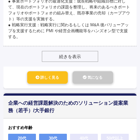
● 事業ポートフォリオの最適化支援：成長戦略や組織目標に対し
て、現在のポートフォリオの課題を整理し、将来のあるべきポート
フォリオやポートフォオの組み替え、既存事業の売却（カーブアウ
ト）等の支援を実施する。
● 戦略実行支援：戦略実行に関わるもしくは M&A 後バリューアッ
プを支援するために PMI や経営企画機能等をハンズオン型で支援
する。
続きを表示
詳しく見る
気になる
企業への経営課題解決のためのソリューション提案業
務（若手）/大手銀行
おすすめ年齢
20代
30代
40代
50代以上