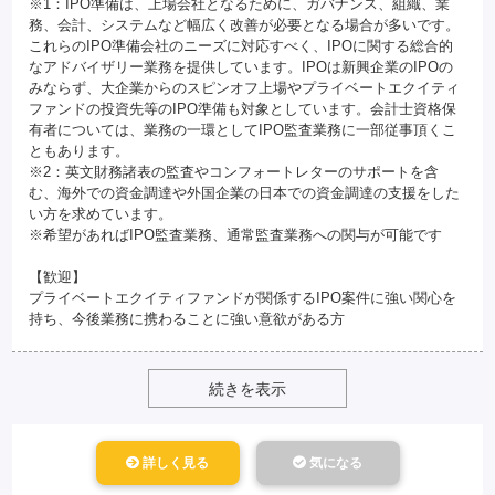
※1：IPO準備は、上場会社となるために、ガバナンス、組織、業
務、会計、システムなど幅広く改善が必要となる場合が多いです。
これらのIPO準備会社のニーズに対応すべく、IPOに関する総合的
なアドバイザリー業務を提供しています。IPOは新興企業のIPOの
みならず、大企業からのスピンオフ上場やプライベートエクイティ
ファンドの投資先等のIPO準備も対象としています。会計士資格保
有者については、業務の一環としてIPO監査業務に一部従事頂くこ
ともあります。
※2：英文財務諸表の監査やコンフォートレターのサポートを含
む、海外での資金調達や外国企業の日本での資金調達の支援をした
い方を求めています。
※希望があればIPO監査業務、通常監査業務への関与が可能です
【歓迎】
プライベートエクイティファンドが関係するIPO案件に強い関心を
持ち、今後業務に携わることに強い意欲がある方
続きを表示
詳しく見る
気になる