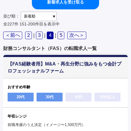
新着求人を受け取る
並び順：
全227件
151-200件目を表示中
＜前へ
2
|
3
|
4
|
5
次へ＞
財務コンサルタント（FAS）の転職求人一覧
【FAS経験者用】M&A・再生分野に強みをもつ会計プ
ロフェッショナルファーム
おすすめ年齢
20代
30代
40代
50代以上
年収レンジ
前職考慮のうえ決定（イメージ〜1,500万円）