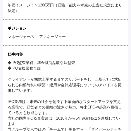
年収イメージ：〜1200万円（経験・能力を考慮の上当社規定により
決定）
ポジション
マネージャー/シニアマネージャー
仕事内容
◆IPO監査業務 準金融商品取引法監査
◆IPO支援業務全般
クライアントが株式上場するまでのサポートをし、上場会社に求め
られる内部統制の構築・運用や会計処理等についてのアバイスを提
供しています。
IPO業務は、未来の社会を創造する革新的なスタートアップを支え
る業務で、経営者との距離の近さが魅力。将来CFOや起業を目指し
ている方も歓迎します。
当社の国内IPO監査実績は、2018年から5年連続No.1を達成してい
ます！
当グループならではの「チームで仕事をする」「ダイバーシティを