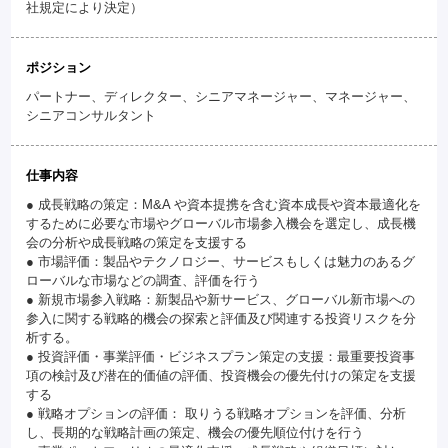
社規定により決定）
ポジション
パートナー、ディレクター、シニアマネージャー、マネージャー、
シニアコンサルタント
仕事内容
● 成長戦略の策定：M&A や資本提携を含む資本成長や資本最適化を
するために必要な市場やグローバル市場参入機会を選定し、成長機
会の分析や成長戦略の策定を支援する
● 市場評価：製品やテクノロジー、サービスもしくは魅力のあるグ
ローバルな市場などの調査、評価を行う
● 新規市場参入戦略：新製品や新サービス、グローバル新市場への
参入に関する戦略的機会の探索と評価及び関連する投資リスクを分
析する。
● 投資評価・事業評価・ビジネスプラン策定の支援：最重要投資事
項の検討及び潜在的価値の評価、投資機会の優先付けの策定を支援
する
● 戦略オプションの評価： 取りうる戦略オプションを評価、分析
し、長期的な戦略計画の策定、機会の優先順位付けを行う