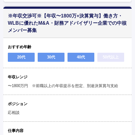
※年収交渉可※【年収〜1800万+決算賞与】働き方・
WLBに優れたM&A・財務アドバイザリー企業での中核
メンバー募集
おすすめ年齢
20代
30代
40代
50代以上
年収レンジ
〜1800万円 ※前職以上の年収提示を想定、別途決算賞与支給
ポジション
応相談
仕事内容