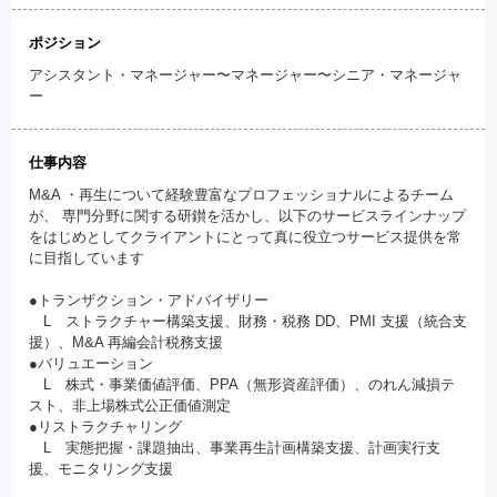
ポジション
アシスタント・マネージャー〜マネージャー〜シニア・マネージャ
ー
仕事内容
M&A ・再生について経験豊富なプロフェッショナルによるチーム
が、 専門分野に関する研鑚を活かし、以下のサービスラインナップ
をはじめとしてクライアントにとって真に役立つサービス提供を常
に目指しています
●トランザクション・アドバイザリー
L ストラクチャー構築支援、財務・税務 DD、PMI 支援（統合支
援）、M&A 再編会計税務支援
●バリュエーション
L 株式・事業価値評価、PPA（無形資産評価）、のれん減損テ
スト、非上場株式公正価値測定
●リストラクチャリング
L 実態把握・課題抽出、事業再生計画構築支援、計画実行支
援、モニタリング支援