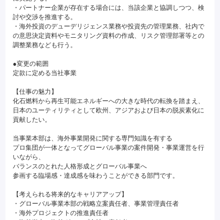
・パートナー企業が存在する場合には、当該企業と協調しつつ、検
討や交渉を推進する。
・海外投資のデューデリジェンス業務や投資先の管理業務、社内で
の意思決定資料やモニタリング資料の作成、リスク管理部署等との
調整業務なども行う。
●変更の範囲
定款に定める当社事業
【仕事の魅力】
化石燃料から再生可能エネルギーへの大きな時代の転換を踏まえ、
日本のユーティリティとして欧州、アジアおよび日本の脱炭素化に
貢献したい。
当事業本部は、海外事業開発に関する専門知識を有する
プロ集団が一体となってグローバル事業の案件開発・事業運営を行
いながら、
バランスのとれた人格形成とグローバル事業へ
参画する臨場感・達成感を味わうことができる部門です。
【考えられる将来的なキャリアアップ】
・グローバル事業本部の戦略立案責任者、事業管理責任者
・海外プロジェクトの推進責任者