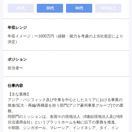
20代
30代
40代
50代以上
年収レンジ
年収イメージ：〜1600万円（経験・能力を考慮の上当社規定により
決定）
ポジション
担当者〜
仕事内容
【主な業務】
アジア・パシフィック及び中東を中心としたエリアにおける事業の
推進/拡大・再編/再構築を担う部門(アジア豪州事業グループ)での業
務。
同部門のミッションは、各国※の現地法人（8連結現地法人及び4持
分法適用会社）というプラットホームを軸に以下の業務を推進。
※韓国、シンガポール、マレーシア、インドネシア、タイ、イン