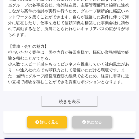
当グループの各事業会社、海外駐在員、主要管理部門と綿密に連携
しながら案件の検討や実行を行うため、グループ横断的に幅広いネ
ットワークを築くことができます。自らが担当した案件に伴って海
外に駐在したり、仕事を通じて信頼関係を構築した事業会社に請わ
れて異動するなど、所属にとらわれないキャリアパスの広がりが得
られます。
【業務・会社の魅力】
担当いただく案件は、国や内容が毎回多様で、幅広い業務領域で経
験を積むことができる。
少人数でスピード感をもってビジネスを推進していく社内風土があ
り、中途入社の方でも即戦力として活躍いただける環境です。ま
た、当部はグループ経営層直轄の組織であるため、経営に非常に近
い立場で経験を積むことができる貴重なポジションとなります。
続きを表示
詳しく見る
気になる