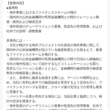
【業務内容】
●雇用時
・海外事業におけるファイナンススキームの検討
・国内外の公的金融機関や民間金融機関との間のリレーション構
築・維持および融資交渉
・海外投資のデューデリジェンス業務、投資先の管理業務、および
社内での説明・調整業務
具体的には・・・
・当社が検討する海外プロジェクトや出資先の海外事業に関して、
国内外の公的金融機関が設けている融資制度などを踏まえて、最適
なファイナンススキームを検討する。
・国内外の公的金融機関や民間金融機関との間で日頃から積極的に
当社の海外投資について紹介するなどコミュニケーションを図り、
良好なリレーションを築くとともに、金融機関の融資制度や融資姿
勢等の情報収集に努める。
・また、具体的に融資を組成する際には、マージンや期間をはじ
め、当社に有利な条件での融資組成を実現するよう交渉を行い、フ
ァイナンスクローズを目指す。クローズ後の完済までの管理も着実
に実施する。
・パートナー企業が存在する場合には、当該企業と協調しつつ、検
討や交渉を推進する。
・海外投資のデューデリジェンス業務や投資先の管理業務、社内で