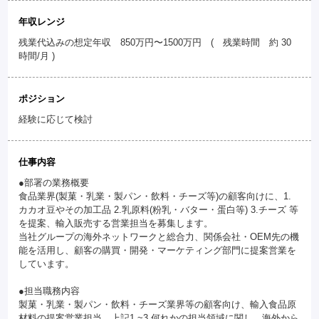
年収レンジ
残業代込みの想定年収 850万円〜1500万円 ( 残業時間 約 30
時間/月 )
ポジション
経験に応じて検討
仕事内容
●部署の業務概要
食品業界(製菓・乳業・製パン・飲料・チーズ等)の顧客向けに、1.
カカオ豆やその加工品 2.乳原料(粉乳・バター・蛋白等) 3.チーズ 等
を提案、輸入販売する営業担当を募集します。
当社グループの海外ネットワークと総合力、関係会社・OEM先の機
能を活用し、顧客の購買・開発・マーケティング部門に提案営業を
しています。
●担当職務内容
製菓・乳業・製パン・飲料・チーズ業界等の顧客向け、輸入食品原
材料の提案営業担当。上記1.~3.何れかの担当領域に関し、海外から