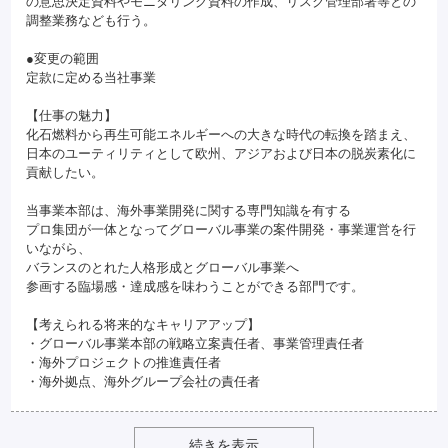
の意思決定資料やモニタリング資料の作成、リスク管理部署等との
調整業務なども行う。
●変更の範囲
定款に定める当社事業
【仕事の魅力】
化石燃料から再生可能エネルギーへの大きな時代の転換を踏まえ、
日本のユーティリティとして欧州、アジアおよび日本の脱炭素化に
貢献したい。
当事業本部は、海外事業開発に関する専門知識を有する
プロ集団が一体となってグローバル事業の案件開発・事業運営を行
いながら、
バランスのとれた人格形成とグローバル事業へ
参画する臨場感・達成感を味わうことができる部門です。
【考えられる将来的なキャリアアップ】
・グローバル事業本部の戦略立案責任者、事業管理責任者
・海外プロジェクトの推進責任者
・海外拠点、海外グループ会社の責任者
続きを表示