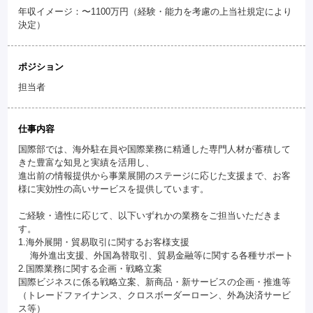
年収イメージ：〜1100万円（経験・能力を考慮の上当社規定により
決定）
ポジション
担当者
仕事内容
国際部では、海外駐在員や国際業務に精通した専門人材が蓄積して
きた豊富な知見と実績を活用し、
進出前の情報提供から事業展開のステージに応じた支援まで、お客
様に実効性の高いサービスを提供しています。
ご経験・適性に応じて、以下いずれかの業務をご担当いただきま
す。
1.海外展開・貿易取引に関するお客様支援
海外進出支援、外国為替取引、貿易金融等に関する各種サポート
2.国際業務に関する企画・戦略立案
国際ビジネスに係る戦略立案、新商品・新サービスの企画・推進等
（トレードファイナンス、クロスボーダーローン、外為決済サービ
ス等）