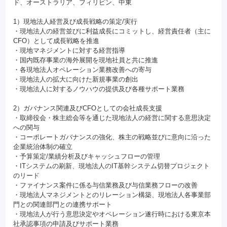
ド、オーストラリア、フィリピン、中東
1）現地法人経営及び成長戦略の策定/実行
・現地法人の経営並びに利益成長にコミットし、経営責任者（主に
CFO）として成長戦略を推進
・現地マネジメントに対する経営指導
・国内既存事業の海外展開を現地社員と共に推進
・各現地法人オペレーション業務改善への寄与
・現地法人の拡大に向けた新規事業の創出
・現地法人に対するノウハウの提供及び各種サポート業務
2）ガバナンス関連及びCFOとしての会社成長支援
・取締役会・株主総会等を通じた現地法人の経営に関する意思決定
への関与
・コーポレートガバナンスの強化、株主の戦略並びに意向に沿った
企業統治体制の確立
・予算策定/業績分析及びキャッシュフローの管理
・ITシステムの刷新、現地法人のIT基幹システム切替プロジェクト
のリード
・ファイナンス案件に係る与信業務及び与信業務フローの改善
・現地法人マネジメントとのリレーション構築、現地法人各事業部
門との関連部門との連携サポート
・現地法人が行う意思決定やオペレーション遂行時における東京本
社承認事項の申請及びサポート業務