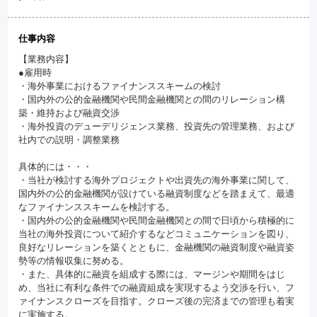
仕事内容
【業務内容】
●雇用時
・海外事業におけるファイナンススキームの検討
・国内外の公的金融機関や民間金融機関との間のリレーション構
築・維持および融資交渉
・海外投資のデューデリジェンス業務、投資先の管理業務、および
社内での説明・調整業務
具体的には・・・
・当社が検討する海外プロジェクトや出資先の海外事業に関して、
国内外の公的金融機関が設けている融資制度などを踏まえて、最適
なファイナンススキームを検討する。
・国内外の公的金融機関や民間金融機関との間で日頃から積極的に
当社の海外投資について紹介するなどコミュニケーションを図り、
良好なリレーションを築くとともに、金融機関の融資制度や融資姿
勢等の情報収集に努める。
・また、具体的に融資を組成する際には、マージンや期間をはじ
め、当社に有利な条件での融資組成を実現するよう交渉を行い、フ
ァイナンスクローズを目指す。クローズ後の完済までの管理も着実
に実施する。