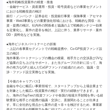
●海外戦略投資案件の精査・推進
・金融サービス・資産運用・投資・暗号資産などの事業セグメント
における戦略投資の検討
銀行・ノンバンク・証券会社・投資銀行事業・保険事業・アセマネ
事業・Web3事業などの重要強化領域における、戦略的な買収・出
資・提携の検討。社内外の関係者と協議の上で戦略的シナジー効果
を定量化し、案件の是非を検討。上記に伴う、業界リサーチ・案件
DD・資料化などを実施。
●海外ビジネスパートナーとの折衝
・上記の各事業セグメントでの戦略提携や、Co-GP投資ファンド設
立の検討
海外事業パートナーシップの機会の模索、相手方との交渉及びJVな
ど協業の立ち上げをサポート。また当グループの方針に沿って、海
外の有力なGPと組んだCoGPファンドの組成のための、協議・交
渉・ファンド設立実務などを実施。
【今後のキャリアパス】
金融を中心に幅広い事業領域で、スタートアップから上場企業まで
を対象とした幅広い投資案件の検討・実行の経験ができます。ま
た、海外のTopTierの投資ファンドや各国の地場大手財閥を率いる経
験豊富な相手との提携の協議・交渉に、直接関わることが出来ま
す。常に全社的な視点から案件の是々非々を検討するため、事業家
視点での知見や判断能力を身に付けていただくことになります。