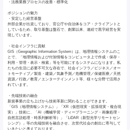
・法務業務プロセスの改善・標準化
ポジションの魅力
・安定した経営基盤
外部企業が出資しており、官公庁や自治体をコア・クライアントと
しているため、取引基盤は盤石で、創業以来、連続で黒字経営を実
現しています。
・社会インフラに貢献
GIS（Geographic Information System）は、地理情報システムのこ
とで、「地理情報および付加情報をコンピュータ上で作成・保存・
利用・管理・表示・検索」等を可能にするシステムになります。私
たちの生活に必要不可欠な存在で、社会インフラ／ビジネス／オー
トモーティブ／製造・建築／気象予測／危機管理／保健医療／天然
資源／行政／教育／エンターテインメント等、様々な分野で活用さ
れています。
・先端技術の融合
新規事業の立ち上げから技術革新に関わることができます。
「GIS（地理情報システム）」「XR（仮想現実・拡張現実・複合現
実）」技術に、「AI（機械学習・ディープラーニング・画像処理・
自然言語処理・時系列解析等）」「LiDAR（新型光学リモートセン
シング）」等の先端技術を融合させ、次世代社会の創出に寄与して
いきたいと考えております。