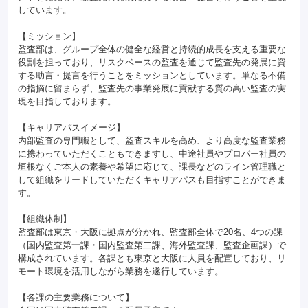
しています。
【ミッション】
監査部は、グループ全体の健全な経営と持続的成長を支える重要な
役割を担っており、リスクベースの監査を通じて監査先の発展に資
する助言・提言を行うことをミッションとしています。単なる不備
の指摘に留まらず、監査先の事業発展に貢献する質の高い監査の実
現を目指しております。
【キャリアパスイメージ】
内部監査の専門職として、監査スキルを高め、より高度な監査業務
に携わっていただくこともできますし、中途社員やプロパー社員の
垣根なくご本人の素養や希望に応じて、課長などのライン管理職と
して組織をリードしていただくキャリアパスも目指すことができま
す。
【組織体制】
監査部は東京・大阪に拠点が分かれ、監査部全体で20名、4つの課
（国内監査第一課・国内監査第二課、海外監査課、監査企画課）で
構成されています。各課とも東京と大阪に人員を配置しており、リ
モート環境を活用しながら業務を遂行しています。
【各課の主要業務について】