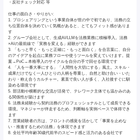
・反社チェック対応 等
仕事の面白さ・やりがい:
1. プロシェアリングという事業自体が世の中で初であり、法務の立
ち位置自体を決めていく気概があると、とてもフィット感がありま
す
2. グループ会社として、生成AI/LLMを法務業務に積極導入。法務
×AIの最前線で「実務を変える」経験ができます
3. 「もっと早く・もっと正確に・もっと面白く」を合言葉に、自分
のアイデアを起点に業務フローや使うツールを変えていけます。提
案→PoC→本格導入のサイクルを自分の手で回せる環境です
4. 「人を一番大事にする」「人間性を大切にする」風土。スキル・
成果だけでなく一人ひとりの人柄を尊重し、自然と助け合い・いた
わり・称え合うカルチャー。素直で良い人が多く、入社後すぐに馴
染める環境です
5. 部活動や横断的な交流が活発で、テレワーク主体でも温かみのあ
る関係性が築けます
6. 法務未経験から契約法務のプロフェッショナルとして成長できる
環境。マネジャーが伴走するため、判断軸を実例ベースで体得でき
ます
7. 営業経験者の方は、フロントの感覚を活かして「事業を止めな
い・推進するための法務」を体現できます
8. 全社平均年齢30歳代前半のスピード感と活力のある会社です