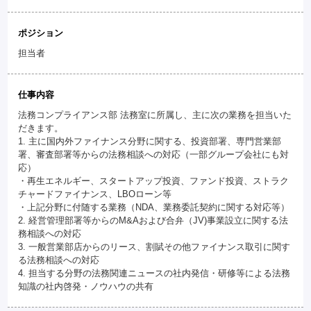
ポジション
担当者
仕事内容
法務コンプライアンス部 法務室に所属し、主に次の業務を担当いた
だきます。
1. 主に国内外ファイナンス分野に関する、投資部署、専門営業部
署、審査部署等からの法務相談への対応（一部グループ会社にも対
応）
・再生エネルギー、スタートアップ投資、ファンド投資、ストラク
チャードファイナンス、LBOローン等
・上記分野に付随する業務（NDA、業務委託契約に関する対応等）
2. 経営管理部署等からのM&Aおよび合弁（JV)事業設立に関する法
務相談への対応
3. 一般営業部店からのリース、割賦その他ファイナンス取引に関す
る法務相談への対応
4. 担当する分野の法務関連ニュースの社内発信・研修等による法務
知識の社内啓発・ノウハウの共有