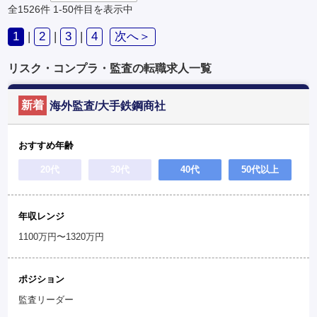
全1526件
1-50件目を表示中
1
|
2
|
3
|
4
次へ＞
リスク・コンプラ・監査の転職求人一覧
新着
海外監査/大手鉄鋼商社
おすすめ年齢
20代
30代
40代
50代以上
年収レンジ
1100万円〜1320万円
ポジション
監査リーダー