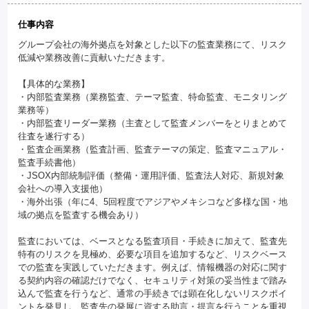
仕事内容
グループ会社の海外拠点を対象とした以下の監査業務にて、リスク
低減や業務改善に貢献いただきます。
【具体的な業務】
・内部監査業務（業務監査、テーマ監査、特命監査、モニタリング
業務等）
・内部監査リーダー業務（主査として監査メンバーをとりまとめて
往査を遂行する）
・監査企画業務（監査計画、監査テーマの策定、監査マニュアル・
監査手続書他）
・JSOX内部統制評価（整備・運用評価、監査法人対応、新規対象
会社への導入支援他）
・海外出張（年に4、5回程度でアジアやメキシコなど多様な国・地
域の拠点を監査する機会あり）
監査においては、ベースとなる監査項目・手続きに加えて、監査先
特有のリスクを見極め、必要な項目を追加するなど、リスクベース
での監査を実践していただきます。例えば、情報機器の対応に関す
る契約内容の確認だけでなく、セキュリティ対策の妥当性まで踏み
込んで監査を行うなど、通常の手続きでは顕在化しないリスクポイ
ントを発見し、監査先の発展に資する助言・提言を行うことを重視