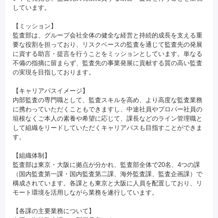
しています。
【ミッション】
監査部は、グループ会社全体の健全な経営と持続的成長を支える重
要な役割を担っており、リスクベースの監査を通じて監査先の発展
に資する助言・提言を行うことをミッションとしています。単なる
不備の指摘に留まらず、監査先の事業発展に貢献する質の高い監査
の実現を目指しております。
【キャリアパスイメージ】
内部監査の専門職として、監査スキルを高め、より高度な監査業務
に携わっていただくこともできますし、中途社員やプロパー社員の
垣根なくご本人の素養や希望に応じて、課長などのライン管理職と
して組織をリードしていただくキャリアパスも目指すことができま
す。
【組織体制】
監査部は東京・大阪に拠点が分かれ、監査部全体で20名、4つの課
（国内監査第一課・国内監査第二課、海外監査課、監査企画課）で
構成されています。各課とも東京と大阪に人員を配置しており、リ
モート環境を活用しながら業務を遂行しています。
【各課の主要業務について】