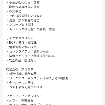
・株主総会の企画・運営
・取締役会事務局の運営
・株式事務
・社内規程管理および改定
・稟議・決裁制度の運営
・グループ会社管理
・ガバナンス強化施策の企画・推進
リスクマネジメント
・BCPの整備・高度化
・危機管理体制の構築
・コンプライアンス施策の推進
・情報セキュリティ関連施策の推進
・安全衛生・防災対応
総務企画・業務改革
・総務領域の業務改善
・ワークフローやシステム活用によるDX推進
・全社ルールの整備
・コスト最適化施策の推進
ファシリティマネジメント
・オフィス戦略立案
・オフィス移転・増床プロジェクト