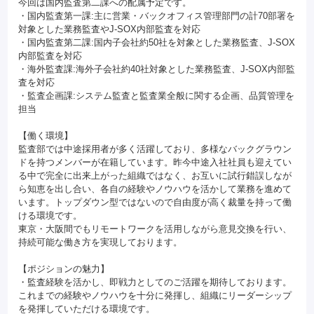
今回は国内監査第二課への配属予定です。
・国内監査第一課:主に営業・バックオフィス管理部門の計70部署を
対象とした業務監査やJ-SOX内部監査を対応
・国内監査第二課:国内子会社約50社を対象とした業務監査、J-SOX
内部監査を対応
・海外監査課:海外子会社約40社対象とした業務監査、J-SOX内部監
査を対応
・監査企画課:システム監査と監査業全般に関する企画、品質管理を
担当
【働く環境】
監査部では中途採用者が多く活躍しており、多様なバックグラウン
ドを持つメンバーが在籍しています。昨今中途入社社員も迎えてい
る中で完全に出来上がった組織ではなく、お互いに試行錯誤しなが
ら知恵を出し合い、各自の経験やノウハウを活かして業務を進めて
います。トップダウン型ではないので自由度が高く裁量を持って働
ける環境です。
東京・大阪間でもリモートワークを活用しながら意見交換を行い、
持続可能な働き方を実現しております。
【ポジションの魅力】
・監査経験を活かし、即戦力としてのご活躍を期待しております。
これまでの経験やノウハウを十分に発揮し、組織にリーダーシップ
を発揮していただける環境です。