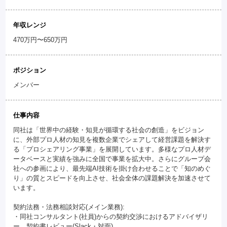
年収レンジ
470万円〜650万円
ポジション
メンバー
仕事内容
同社は「世界中の経験・知見が循環する社会の創造」をビジョン
に、外部プロ人材の知見を複数企業でシェアして経営課題を解決す
る「プロシェアリング事業」を展開しています。多様なプロ人材デ
ータベースと実績を強みに全国で事業を拡大中。さらにグループ会
社への参画により、最先端AI技術を掛け合わせることで「知のめぐ
り」の質とスピードを向上させ、社会全体の課題解決を加速させて
います。
契約法務・法務相談対応(メイン業務):
・同社コンサルタント(社員)からの契約交渉におけるアドバイザリ
ー、契約書レビュー(Slack・対面)