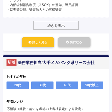
ーアップ）
・内部統制報告制度（J-SOX）の整備、運用評価
・監査等委員、監査法人との三様監査
続きを表示
詳しく見る
気になる
新着
法務業務担当/大手メガバンク系リース会社
おすすめ年齢
20代
30代
40代
50代以上
年収レンジ
応相談（経験・能力を考慮の上当社規定により決定）