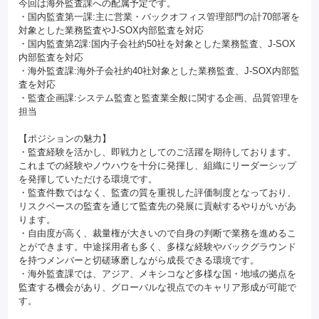
今回は海外監査課への配属予定です。
・国内監査第一課:主に営業・バックオフィス管理部門の計70部署を
対象とした業務監査やJ-SOX内部監査を対応
・国内監査第2課:国内子会社約50社を対象とした業務監査、J-SOX
内部監査を対応
・海外監査課:海外子会社約40社対象とした業務監査、J-SOX内部監
査を対応
・監査企画課:システム監査と監査業全般に関する企画、品質管理を
担当
【ポジションの魅力】
・監査経験を活かし、即戦力としてのご活躍を期待しております。
これまでの経験やノウハウを十分に発揮し、組織にリーダーシップ
を発揮していただける環境です。
・監査件数ではなく、監査の質を重視した評価制度となっており、
リスクベースの監査を通じて監査先の発展に貢献するやりがいがあ
ります。
・自由度が高く、裁量権が大きいので自身の判断で業務を進めるこ
とができます。中途採用者も多く、多様な経験やバックグラウンド
を持つメンバーと切磋琢磨しながら成長できる環境です。
・海外監査課では、アジア、メキシコなど多様な国・地域の拠点を
監査する機会があり、グローバルな視点でのキャリア形成が可能で
す。