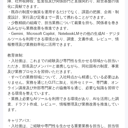
陣、社外取締役、監査役及び関係部門と直接関わり、経営基盤の強
化に貢献できます。
・既存の制度や施策を運用するだけでなく、課題の把握、企画・制
度設計、実行及び定着まで一貫して携わることができます。
・少数精鋭の組織で、担当業務について裁量を持ち、関係者を巻き
込みながら業務改善を推進できます。
・Gemini、Microsoft Copilot、NotebookLMその他の生成AI・デジタ
ルツールを利用できる環境があり、調査、文書作成、レビュー、情
報整理及び業務効率化に活用できます。
教育体制:
・入社後は、これまでの経験及び専門性を生かせる領域から担当い
ただき、部長及びメンバーと連携しながら、同社固有の制度、事業
及び業務プロセスを習得いただきます。
・すべての業務領域について、入社時点から精通している必要はあ
りません。実務を通じたOJTに加え、社外セミナー、専門書、オン
ライン講座及び外部専門家との協働等を通じ、必要な知識を習得で
きる環境を整えています。
・業務上必要なAIツールを利用できる環境があり、AIを活用した調
査、ドラフト作成、レビュー、情報整理及び業務改善を推進してい
ます。
キャリアパス:
・入社後は、ご経験や専門性を生かせる重要業務を担当し、担当領