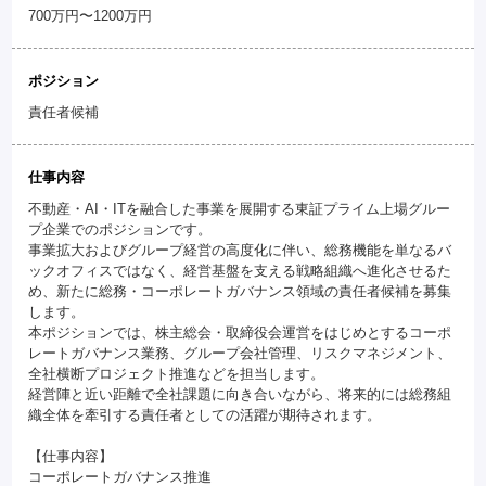
700万円〜1200万円
ポジション
責任者候補
仕事内容
不動産・AI・ITを融合した事業を展開する東証プライム上場グルー
プ企業でのポジションです。
事業拡大およびグループ経営の高度化に伴い、総務機能を単なるバ
ックオフィスではなく、経営基盤を支える戦略組織へ進化させるた
め、新たに総務・コーポレートガバナンス領域の責任者候補を募集
します。
本ポジションでは、株主総会・取締役会運営をはじめとするコーポ
レートガバナンス業務、グループ会社管理、リスクマネジメント、
全社横断プロジェクト推進などを担当します。
経営陣と近い距離で全社課題に向き合いながら、将来的には総務組
織全体を牽引する責任者としての活躍が期待されます。
【仕事内容】
コーポレートガバナンス推進