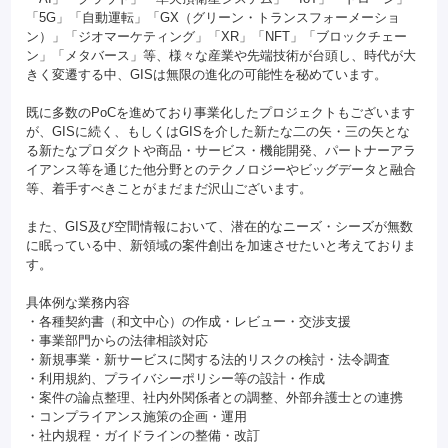
「5G」「自動運転」「GX（グリーン・トランスフォーメーショ
ン）」「ジオマーケティング」「XR」「NFT」「ブロックチェー
ン」「メタバース」等、様々な産業や先端技術が台頭し、時代が大
きく変遷する中、GISは無限の進化の可能性を秘めています。
既に多数のPoCを進めており事業化したプロジェクトもございます
が、GISに続く、もしくはGISを介した新たな二の矢・三の矢とな
る新たなプロダクトや商品・サービス・機能開発、パートナーアラ
イアンス等を通じた他分野とのテクノロジーやビッグデータと融合
等、着手すべきことがまだまだ沢山ございます。
また、GIS及び空間情報において、潜在的なニーズ・シーズが無数
に眠っている中、新領域の案件創出を加速させたいと考えておりま
す。
具体例な業務内容
・各種契約書（和文中心）の作成・レビュー・交渉支援
・事業部門からの法律相談対応
・新規事業・新サービスに関する法的リスクの検討・法令調査
・利用規約、プライバシーポリシー等の設計・作成
・案件の論点整理、社内外関係者との調整、外部弁護士との連携
・コンプライアンス施策の企画・運用
・社内規程・ガイドラインの整備・改訂