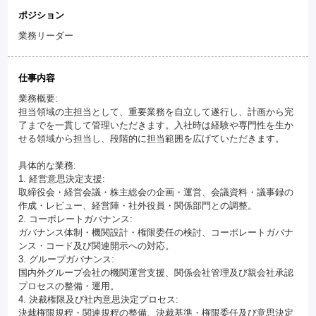
ポジション
業務リーダー
仕事内容
業務概要:
担当領域の主担当として、重要業務を自立して遂行し、計画から完
了までを一貫して管理いただきます。入社時は経験や専門性を生か
せる領域から担当し、段階的に担当範囲を広げていただきます。
具体的な業務:
1. 経営意思決定支援:
取締役会・経営会議・株主総会の企画・運営、会議資料・議事録の
作成・レビュー、経営陣・社外役員・関係部門との調整。
2. コーポレートガバナンス:
ガバナンス体制・機関設計・権限委任の検討、コーポレートガバナ
ンス・コード及び関連開示への対応。
3. グループガバナンス:
国内外グループ会社の機関運営支援、関係会社管理及び親会社承認
プロセスの整備・運用。
4. 決裁権限及び社内意思決定プロセス:
決裁権限規程・関連規程の整備、決裁基準・権限委任及び意思決定