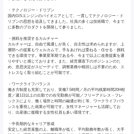
・テクノロジー・ドリブン
国内GISエンジンのパイオニアとして、一貫してテクノロジー・ド
リブンの思想を追及してきました。社員の多くは技術職で、今まで
に多数のプロダクトを開発して参りました。
・挑戦を推奨するカルチャー
カルチャーは、自由で風通しが良く、自主性は求められますが、上
層部への提案もウェルカムで、手をあげれば委ねる・任せる・挑戦
できる環境です。事業変革期である今、今まで以上に改善提案を通
りやすいと感じております。また、経営層直下のポジションのた
め、意思決定がスピーディで、調整業務や根回しは不要のため、ス
トレスなく取り組むことが可能です。
・ワークライフバランス
働き方制度も充実しており、実働7.5時間／月の平均残業時間20H程
度／週1日以上の出勤での在宅勤務が可能／フリーアドレス・フレ
ックスにより、働く場所と時間の融通が利く等、ワークライフバラ
ンスを重視した就業が可能です。女性マネージャーも活躍してお
り、出産後に復職する女性社員も多い環境です。
・中長期的なキャリア形成
安定した経営基盤の上、離職率が低く、平均勤務年数が長く、大手