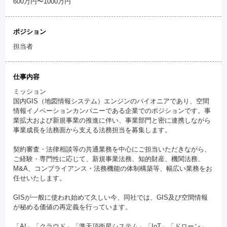
600万円〜1000万円
ポジション
担当者
仕事内容
ミッション
国内GIS（地図情報システム）エンジンのパイオニアであり、空間
情報イノベーションカンパニーである企業でのポジションです。事
業拡大および新規事業の推進に伴い、事業部門と密に連携しながら
事業成長を法務面から支える法務担当を募集します。
契約審査・法律相談等の共通業務を中心にご担当いただきながら、
ご経験・専門性に応じて、新規事業法務、知的財産、機関法務、
M&A、コンプライアンス・法務機能の体制構築等、幅広い業務をお
任せいたします。
GISが一般に使われ始めて久しい今、同社では、GIS及び空間情報
が秘める価値の再定義を行っています。
「AI」「クラウド」「準天頂衛星システム」「IoT」「ドローン」