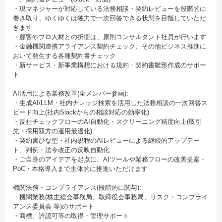
・現マネジャーが対応している法務相談・契約レビューを段階的に
巻き取り、ゆくゆくは独力で一次回答できる状態を目指していただ
きます
・顧客やプロ人材との折衝は、原則コンサルタント社員が行います
・金融機関連携アライアンス契約チェック、その他ビジネス推進に
おいて発生する各種契約書チェック
・新サービス・新事業構想における規約・契約書雛形作成のサポー
ト
AI活用による業務改革(全メンバー参画):
・生成AI/LLM・社内ナレッジ検索を活用した法務相談の一次回答ス
ピード向上(社内Slackからの相談対応の効率化)
・反社チェックフローのAI自動化・スクリーニング精度向上(取引
先・採用双方の運用最適化)
・契約書ひな型・社内規程のAIレビューによる継続的アップデー
ト、判例・法令改正の反映自動化
・ご自身のアイデアを起点に、AIツールや業務フローの改善提案・
PoC・本格導入まで主体的に推進いただけます
機関法務・コンプライアンス(段階的に関与):
・機関業務(株主総会事務局、取締役会事務局、リスク・コンプライ
アンス委員会 等)のサポート
・商標、許認可等の取得・管理サポート