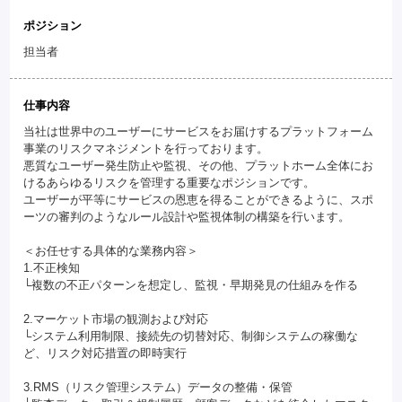
ポジション
担当者
仕事内容
当社は世界中のユーザーにサービスをお届けするプラットフォーム
事業のリスクマネジメントを行っております。
悪質なユーザー発生防止や監視、その他、プラットホーム全体にお
けるあらゆるリスクを管理する重要なポジションです。
ユーザーが平等にサービスの恩恵を得ることができるように、スポ
ーツの審判のようなルール設計や監視体制の構築を行います。
＜お任せする具体的な業務内容＞
1.不正検知
└複数の不正パターンを想定し、監視・早期発見の仕組みを作る
2.マーケット市場の観測および対応
└システム利用制限、接続先の切替対応、制御システムの稼働な
ど、リスク対応措置の即時実行
3.RMS（リスク管理システム）データの整備・保管