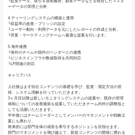
└監査データ、取引＆規制履歴、顧客データなどを統合したマスタ
ーデータの管理と分析
4.ディーリングシステムの構築と運用
└収益率の改善・ブリッジの設定
└ユーザー動向・利用データを元にしたレポートの作成と分析。
└営業・マーケティングチームへ最適な提案を行います。
5.海外連携
└海外のチームや国外のベンダーとの連携
└ビジネスインフラや数値取得を共同対応
└LP関連の対応
キャリアパス
入社後はまず自社コンテンツの基礎を学び、監査・測定方法の習
得、システム理解を行っていただきます。
3ヶ月目以降は新しいモニタリングシステムの提案や、既存の管理
体制についての改善施策を提案していただきチーム内外の調整役と
しても活躍いただきます。
半年後にはチームリーダーとしてメンバーのマネジメントや戦略立
案にも携わり、
将来的には部門全体の成長を牽引するポジションを目指せます。
部門のマネジメントを飛び越えて、新規コンテンツの開発に携わる