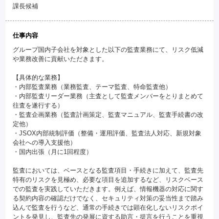
課長候補
仕事内容
グループ国内子会社を対象とした以下の監査業務にて、リスク低減
や業務改善に貢献いただきます。
【具体的な業務】
・内部監査業務（業務監査、テーマ監査、特命監査他）
・内部監査リーダー業務（主査として監査メンバーをとりまとめて
往査を遂行する）
・監査企画業務（監査計画策定、監査マニュアル、監査手続書の改
定他）
・JSOX内部統制評価（整備・運用評価、監査法人対応、新規対象
会社への導入支援他）
・国内出張（月に1回程度）
監査においては、ベースとなる監査項目・手続きに加えて、監査先
特有のリスクを見極め、必要な項目を追加するなど、リスクベース
での監査を実践していただきます。例えば、情報機器の対応に関す
る契約内容の確認だけでなく、セキュリティ対策の妥当性まで踏み
込んで監査を行うなど、通常の手続きでは顕在化しないリスクポイ
ントを発見し、監査先の発展に資する助言・提言を行うことを重視