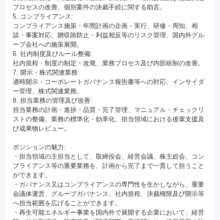
プロセスの改善、個別案件の決裁手続に関する助言。
5. コンプライアンス:
コンプライアンス施策・年間計画の企画・実行、研修・周知、相
談・事案対応、贈収賄防止・利益相反等のリスク管理、国内外グル
ープ会社への施策展開。
6. 社内制度及びルール整備:
社内規程・制度の制定・改廃、業務プロセス及び内部統制の改善。
7. 開示・株式関連業務:
適時開示・コーポレートガバナンス報告書等への対応、インサイダ
ー管理、株式関連業務。
8. 担当業務の管理及び改善:
担当業務の計画・進捗・品質・完了管理、マニュアル・チェックリ
ストの整備、業務の標準化・効率化、担当領域における後輩支援及
び成果物レビュー。
ポジションの魅力:
・担当領域の主担当として、取締役会、経営会議、株主総会、コン
プライアンス等の重要業務を、計画から完了まで一貫して担うこと
ができます。
・ガバナンス又はコンプライアンスの専門性を生かしながら、重要
会議体運営、グループガバナンス、社内規程、決裁権限及び開示等
へ担当範囲を広げることができます。
・再生可能エネルギー事業を国内外で展開する企業において、経営