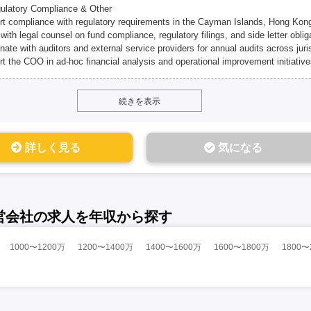
gulatory Compliance & Other
t compliance with regulatory requirements in the Cayman Islands, Hong Kon
 with legal counsel on fund compliance, regulatory filings, and side letter oblig
nate with auditors and external service providers for annual audits across juri
t the COO in ad-hoc financial analysis and operational improvement initiativ
続きを表示
詳しく見る
気になる
営会社の求人を年収から探す
1000〜1200万
1200〜1400万
1400〜1600万
1600〜1800万
1800〜