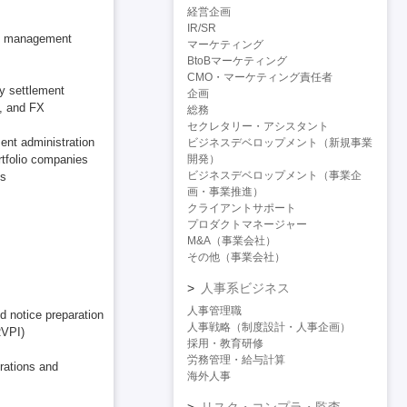
経営企画
IR/SR
GP management
マーケティング
BtoBマーケティング
CMO・マーケティング責任者
y settlement
企画
, and FX
総務
セクレタリー・アシスタント
ent administration
ビジネスデベロップメント（新規事業
開発）
rtfolio companies
ビジネスデベロップメント（事業企
ns
画・事業推進）
クライアントサポート
プロダクトマネージャー
M&A（事業会社）
その他（事業会社）
人事系ビジネス
人事管理職
nd notice preparation
人事戦略（制度設計・人事企画）
RVPI)
採用・教育研修
労務管理・給与計算
erations and
海外人事
リスク・コンプラ・監査