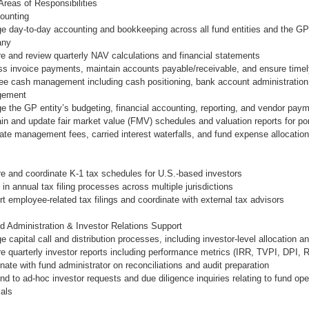
reas of Responsibilities
ounting
e day-to-day accounting and bookkeeping across all fund entities and the 
any
e and review quarterly NAV calculations and financial statements
s invoice payments, maintain accounts payable/receivable, and ensure timel
e cash management including cash positioning, bank account administration
gement
 the GP entity’s budgeting, financial accounting, reporting, and vendor paym
in and update fair market value (FMV) schedules and valuation reports for po
ate management fees, carried interest waterfalls, and fund expense allocatio
e and coordinate K-1 tax schedules for U.S.-based investors
 in annual tax filing processes across multiple jurisdictions
t employee-related tax filings and coordinate with external tax advisors
d Administration & Investor Relations Support
 capital call and distribution processes, including investor-level allocation a
e quarterly investor reports including performance metrics (IRR, TVPI, DPI, 
nate with fund administrator on reconciliations and audit preparation
d to ad-hoc investor requests and due diligence inquiries relating to fund op
ials