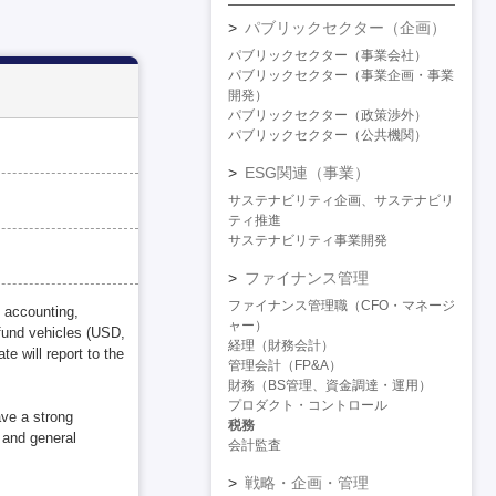
パブリックセクター（企画）
パブリックセクター（事業会社）
パブリックセクター（事業企画・事業
開発）
パブリックセクター（政策渉外）
パブリックセクター（公共機関）
ESG関連（事業）
サステナビリティ企画、サステナビリ
ティ推進
サステナビリティ事業開発
ファイナンス管理
ファイナンス管理職（CFO・マネージ
d accounting,
ャー）
 fund vehicles (USD,
経理（財務会計）
 will report to the
管理会計（FP&A）
財務（BS管理、資金調達・運用）
プロダクト・コントロール
ave a strong
税務
, and general
会計監査
戦略・企画・管理