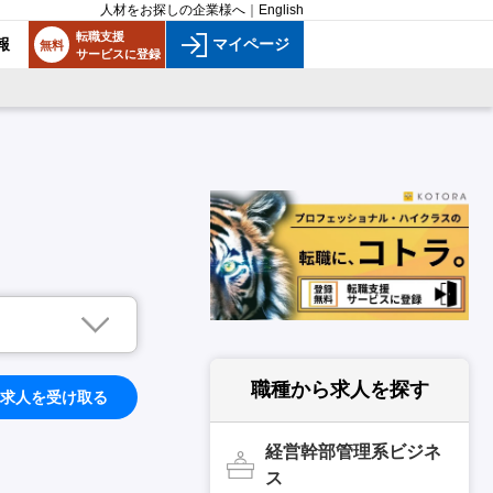
人材をお探しの企業様へ
｜
English
転職支援
報
マイページ
無料
サービスに登録
職種から求人を探す
求人を受け取る
経営幹部管理系ビジネ
ス