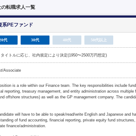
社の転職求人一覧
資系PEファンド
20代
30代
40代
50代以上
タイトルに応じ、社内規定により決定(1950〜2500万円想定)
st/Associate
osition is a role within our Finance team. The key responsibilities include fun
ial reporting, treasury management, and entity administration across multiple
nd offshore structures) as well as the GP management company. The candidate
ndidate will have to be able to speak/read/write English and Japanese and h
tanding of fund accounting, financial reporting, private equity fund structures
ate finance/administration.