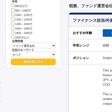
年収
税務、ファンド運営会
800万以下
800～1000万
1000～1200万
1200～1400万
ファイナンス担当/外
1400～1600万
1600～1800万
おすすめ年齢
1800～2000万
2000万以上
企業特徴
年収レンジ
経験・
注目のキーワード
ポジション
Analy
This p
financ
JPY, a
COO.
The ca
unders
corpor