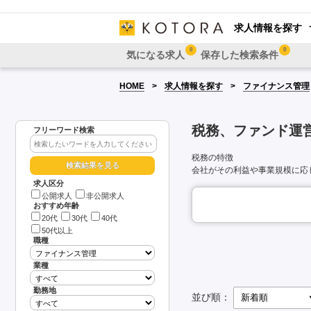
求人情報を探す
0
0
気になる求人
保存した検索条件
HOME
求人情報を探す
ファイナンス管理
税務、ファンド運
フリーワード検索
税務の特徴
会社がその利益や事業規模に応
求人区分
公開求人
非公開求人
おすすめ年齢
20代
30代
40代
50代以上
職種
業種
勤務地
並び順：