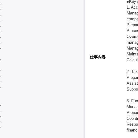
●Key A
1. Acc
Manag
comp
Prepar
Proces
Overse
mana
Manage
Mainta
仕事内容
Calcul
2. Tax
Prepar
Assist
Suppor
3. Fun
Manage
Prepar
Coordi
Respon
financ