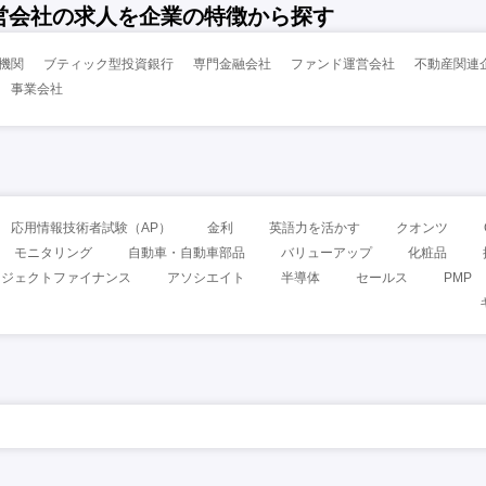
営会社の求人を企業の特徴から探す
機関
ブティック型投資銀行
専門金融会社
ファンド運営会社
不動産関連
事業会社
応用情報技術者試験（AP）
金利
英語力を活かす
クオンツ
モニタリング
自動車・自動車部品
バリューアップ
化粧品
ロジェクトファイナンス
アソシエイト
半導体
セールス
PMP