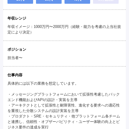
年収レンジ
年収イメージ：1000万円〜2000万円（経験・能力を考慮の上当社規
定により決定）
ポジション
担当者〜
仕事内容
具体的には以下の業務を想定しています。
・メッセージングプラットフォームにおいて拡張性考慮したバック
エンド機能およびAPIの設計・実装を主導
・アーキテクトとして拡張性と耐障害性、進化する要求への適応性
を重視した分散システムの設計実装を主導
・プロダクト・SRE・セキュリティ・他プラットフォーム各チーム
と連携し、信頼性・オブザーバビリティ・ユーザー体験の向上とビ
ジネス要件の達成を実行