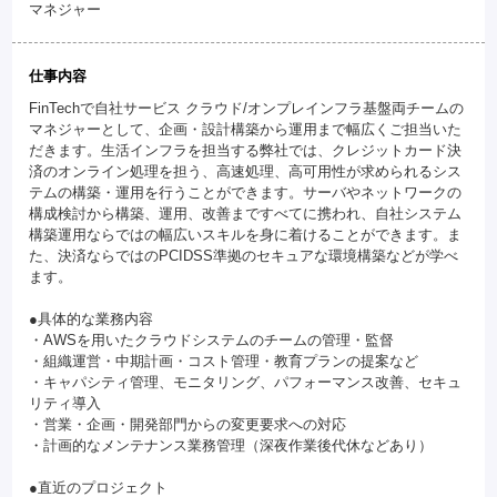
マネジャー
仕事内容
FinTechで自社サービス クラウド/オンプレインフラ基盤両チームの
マネジャーとして、企画・設計構築から運用まで幅広くご担当いた
だきます。生活インフラを担当する弊社では、クレジットカード決
済のオンライン処理を担う、高速処理、高可用性が求められるシス
テムの構築・運用を行うことができます。サーバやネットワークの
構成検討から構築、運用、改善まですべてに携われ、自社システム
構築運用ならではの幅広いスキルを身に着けることができます。ま
た、決済ならではのPCIDSS準拠のセキュアな環境構築などが学べ
ます。
●具体的な業務内容
・AWSを用いたクラウドシステムのチームの管理・監督
・組織運営・中期計画・コスト管理・教育プランの提案など
・キャパシティ管理、モニタリング、パフォーマンス改善、セキュ
リティ導入
・営業・企画・開発部門からの変更要求への対応
・計画的なメンテナンス業務管理（深夜作業後代休などあり）
●直近のプロジェクト