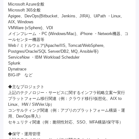
Microsoft Azure全般
Microsoft 365全般
Apigee、DevOps(Bitbucket、Jenkins、JIRA)、UiPath ・Linux,
AIX, Windows
VMWare (vSphere)、VDI
メインフレーム ・PC (Windows/Mac)、iPhone ・Network機器、コ
ールセンター機器等
Web / ミドルウェア(Apache/IIS, Tomcat/WebSphere,
Postgres/Oracle/SQL Server/DB2, MQ, Ansible等)
ServiceNow ・IBM Workload Scheduler
Splunk
Dynatrace
BIG-IP など
◆主なプロジェクト
上記のテクノロジー・サービスに関するインフラ戦略立案〜実行
プラットフォーム移行関連（例：クラウド移行/仮想化、AIX to
Linux、HW / SWVer.Up）
コンサルティング関連（例：アプリのプラットフォーム構築・運
用、DevOps導入）
セキュリティ関連（例：脆弱性対応、SSO、MFA構築/保守等）
◆保守・運用管理