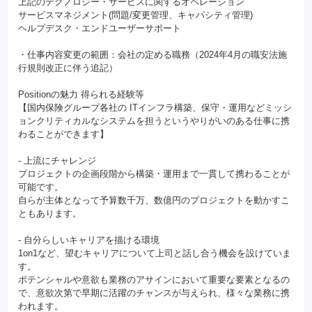
上記のテクノロジー・サービスに関するオペレーション
サービスマネジメント(問題/変更管理、キャパシティ管理)
ヘルプデスク・エンドユーザーサポート
・仕事内容変更の範囲：会社の定める職務（2024年4月の職安法施
行規則改正に伴う追記）
Positionの魅力 得られる経験等
【国内保険グループ各社の ITインフラ構築、保守・運用などミッシ
ョンクリティカルなシステムを担うというやりがいのある仕事に携
わることができます】
- 上流にチャレンジ
プロジェクトの企画段階から構築・運用まで一貫して携わることが
可能です。
自らが主体となって予算数千万、数億円のプロジェクトを動かすこ
ともあります。
- 自分らしいキャリアを描ける環境
1on1など、望むキャリアについて上司と話し合う機会を設けていま
す。
ポテンシャルや意欲も業務のアサインにおいて重要な要素となるの
で、意欲次第で早期に活躍のチャンスが与えられ、様々な業務に携
われます。