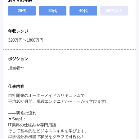
おすすめ年齢
20代
30代
40代
50代以上
年収レンジ
320万円〜1800万円
ポジション
担当者〜
仕事内容
自社開発のオーダーメイドカリキュラムで
平均10か月間、現役エンジニアからしっかり学びます!
――研修の流れ
▼Step1：
IT業界の仕組みや専門用語、
そして基本的なビジネススキルを学びます。
◎学習分析機能で状況をグラフで可視化！