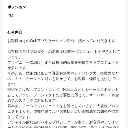
ポジション
PM
仕事内容
お客様向けのWebアプリケーション開発に携わっていただきます。
お客様の自社プロダクトの新規 継続開発プロジェクトを得意として
います。
プライム（一次請け）または技術的裁量を発揮できるプロジェクト
が多いです。
そのため、技術力に加えて課題解決力やヒアリング力、提案力など
のコミュニケーション能力も活かして、お客様に価値を提供してい
ます。
技術的にはWebフロントエンド（React など）をセールスポイント
としています。プロジェクトの必要性に応じて、サーバサイドも含
めフルスタックに対応します。
基本的にチームでプロジェクトをお請けしています。大規模プロジ
ェクトよりも、少数精鋭でよりお客様と近い距離感での開発を得意
としています。
アジャイル的な進行をするプロジェクトが多く、お客様やデザイナ
ーとの要件や仕様の検討および調整、設計 実装、テストまで一通り