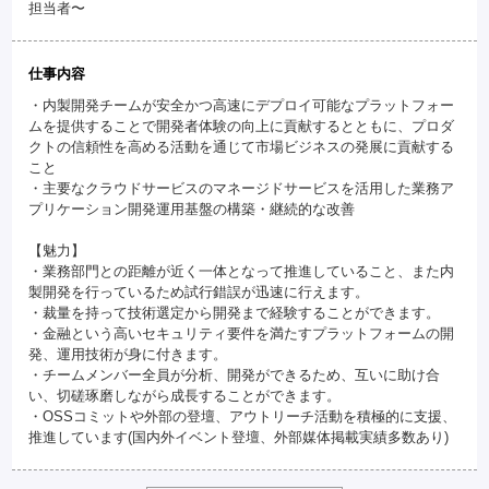
担当者〜
仕事内容
・内製開発チームが安全かつ高速にデプロイ可能なプラットフォー
ムを提供することで開発者体験の向上に貢献するとともに、プロダ
クトの信頼性を高める活動を通じて市場ビジネスの発展に貢献する
こと
・主要なクラウドサービスのマネージドサービスを活用した業務ア
プリケーション開発運用基盤の構築・継続的な改善
【魅力】
・業務部門との距離が近く一体となって推進していること、また内
製開発を行っているため試行錯誤が迅速に行えます。
・裁量を持って技術選定から開発まで経験することができます。
・金融という高いセキュリティ要件を満たすプラットフォームの開
発、運用技術が身に付きます。
・チームメンバー全員が分析、開発ができるため、互いに助け合
い、切磋琢磨しながら成長することができます。
・OSSコミットや外部の登壇、アウトリーチ活動を積極的に支援、
推進しています(国内外イベント登壇、外部媒体掲載実績多数あり)