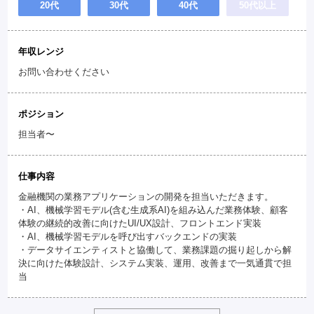
20代
30代
40代
50代以上
年収レンジ
お問い合わせください
ポジション
担当者〜
仕事内容
金融機関の業務アプリケーションの開発を担当いただきます。
・AI、機械学習モデル(含む生成系AI)を組み込んだ業務体験、顧客
体験の継続的改善に向けたUI/UX設計、フロントエンド実装
・AI、機械学習モデルを呼び出すバックエンドの実装
・データサイエンティストと協働して、業務課題の掘り起しから解
決に向けた体験設計、システム実装、運用、改善まで一気通貫で担
当