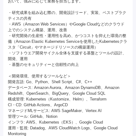
おいて、強みに応じて業務を担当します。
・研究成果を組み込む際の、開発設計リード、実装、ベストプラク
ティスの共有
・AWS（Amazon Web Services）やGoogle Cloudなどのクラウド
上でのシステム構築、運用、改善
・研究開発の生産性・運用性を高め、かつコストを抑えた環境の整
備（Amazon Elastic Kubernetes Serviceを使用したKubernetesクラ
スタ「Circuit」やマネージドリソースの構築運用）
・ソフトウエア開発サイクル全体を支援する基盤とツールの設計、
開発、運用
・基盤のセキュリティーと信頼性の向上
＜開発環境、使用するツールなど＞
開発言語: Go、Python、Shell Script、C#、C++
データベース: Amazon Aurora、Amazon DynamoDB、Amazon
Redshift、OpenSearch、BigQuery、Google Cloud SQL
構成管理: Kubernetes（Kustomize、Helm）、Terraform
CI・CD: GitHub Actions、ArgoCD
マネージドMLサービス: AWS SageMaker、Vertex AI
管理ツール: GitHub、Notion
インフラ: AWS、Kubernetes（EKS）、Google Cloud
運用・監視: Datadog、AWS CloudWatch Logs、Google Cloud
Monitoring