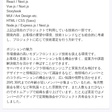
React / Next.js
Vue.js / Nuxt.js
Storybook
MUI / Ant Design etc.
HTML / CSS (Sass)
Node.js / Express.js / Nest.js
上記は現在のプロジェクトで利用している技術の一部です。
開発内容、お客様の要望や環境、技術トレンドなどを総合的に考慮
し、プロジェクトに応じて技術選定を行う方針です。
ポジションの魅力
市場価値の高いモダンフロントエンド技術を扱える環境です。
お客様と直接コミュニケーションを取る機会が多く、提案力や課題
解決能力を活かす / 伸ばすことができます。
サーバサイドやインフラ領域のエンジニアと実装方式を検討する、
デザイナーと情報設計について議論するなど、他領域のメンバーと
のコラボレーションの機会があり、広い知識や視野を活かせます。
20代 30代までの年齢が近いメンバーが集まってい るため、毎月懇
親会を開くなど和気藹々とした雰囲気です。また人数もまだ少ない
のでボトムアップで組織を盛り上げています。たとえば直近ではメ
ンバーのアイディアで定期勉強会やプロジェクト共有会をスタート
しました。