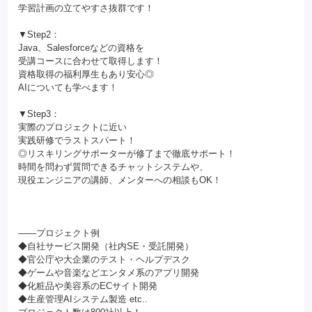
学習計画の立てやすさ抜群です！
▼Step2：
Java、Salesforceなどの資格を
受講コースに合わせて取得します！
資格取得の福利厚生もあり安心◎
AIについても学べます！
▼Step3：
実際のプロジェクトに近い
実践研修でラストスパート！
◎リスキリングサポーターが修了まで徹底サポート！
時間を問わず質問できるチャットシステムや、
現役エンジニアの講師、メンターへの相談もOK！
――プロジェクト例
◆自社サービス開発（社内SE・受託開発）
◆官公庁や大企業のテスト・ヘルプデスク
◆ゲームや音楽などエンタメ系のアプリ開発
◆化粧品や美容系のECサイト開発
◆生産管理AIシステム製造 etc..