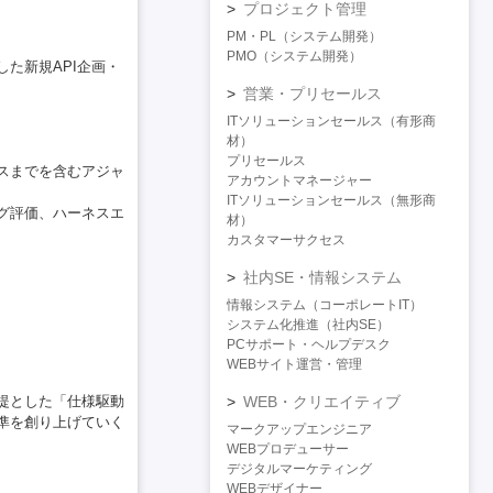
プロジェクト管理
PM・PL（システム開発）
PMO（システム開発）
た新規API企画・
営業・プリセールス
ITソリューションセールス（有形商
材）
プリセールス
スまでを含むアジャ
アカウントマネージャー
ITソリューションセールス（無形商
グ評価、ハーネスエ
材）
カスタマーサクセス
社内SE・情報システム
情報システム（コーポレートIT）
システム化推進（社内SE）
PCサポート・ヘルプデスク
WEBサイト運営・管理
提とした「仕様駆動
WEB・クリエイティブ
準を創り上げていく
マークアップエンジニア
WEBプロデューサー
デジタルマーケティング
WEBデザイナー