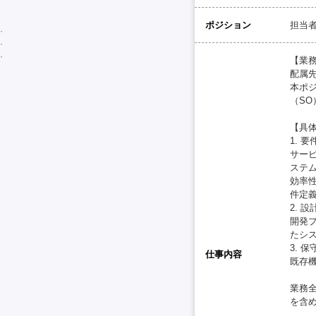
ポジション
担当
【業
配属
本ポ
（S
【具
1. 
サー
ステ
効率
件定
2. 設
開発
たシ
3. 
仕事内容
既存
業務
を含