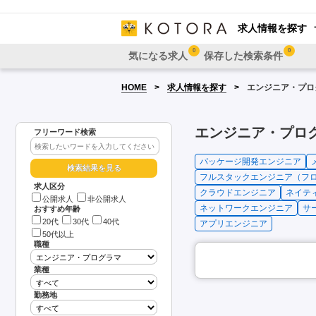
求人情報を探す
0
0
気になる求人
保存した検索条件
HOME
求人情報を探す
エンジニア・プロ
エンジニア・プログ
フリーワード検索
パッケージ開発エンジニア
フルスタックエンジニア（フ
求人区分
クラウドエンジニア
ネイテ
公開求人
非公開求人
ネットワークエンジニア
サ
おすすめ年齢
20代
30代
40代
アプリエンジニア
50代以上
職種
業種
勤務地