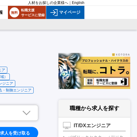
人材をお探しの企業様へ
｜
English
転職支援
報
マイページ
無料
サービスに登録
ニア
領域）
ンジニア
込・制御エンジニア
職種から求人を探す
IT/DXエンジニア
求人を受け取る