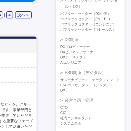
パブリックセクター（デジタ
ル・DX）
パブリックセクター（DX企画）
3
|
4
次へ＞
パブリックセクター（PM・PL）
パブリックセクター（エンジニア）
パブリックセクター（ITセールス）
DX関連
DXプロデューサー
DXビジネスデザイナー
DXアーキテクト
AIエンジニア
ESG関連（デジタル）
サステナビリティ・データエンジニア
ESGコンサルタント（デジタル・
DX）
経営企画・管理
報など）を、グルー
CTO
ンです。事業部門と
CIO
を推進していただき
社内コンサルタント
する重要なフェーズ
システム企画
ーとして活躍いただ