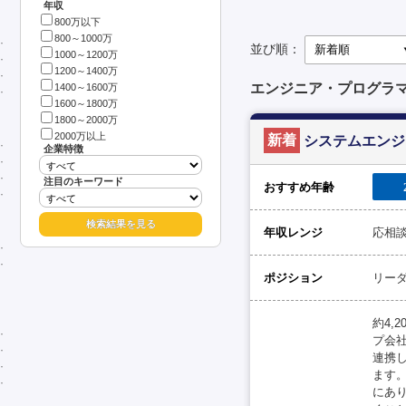
年収
800万以下
800～1000万
並び順：
1000～1200万
1200～1400万
エンジニア・プログラマ
1400～1600万
1600～1800万
1800～2000万
2000万以上
新着
システムエンジ
企業特徴
注目のキーワード
おすすめ年齢
年収レンジ
応相
ポジション
リー
約4,
プ会
連携
ます
にあ