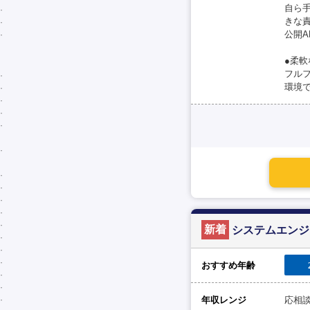
自ら
きな責
公開
●柔
フル
環境
新着
システムエンジ
おすすめ年齢
年収レンジ
応相