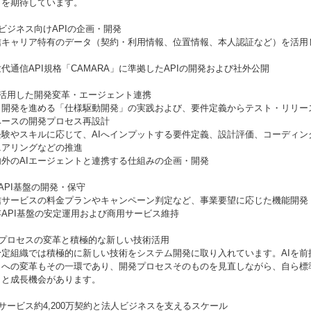
とを期待しています。
ビジネス向けAPIの企画・開発
信キャリア特有のデータ（契約・利用情報、位置情報、本人認証など）を活用し
代通信API規格「CAMARA」に準拠したAPIの開発および社外公開
を活用した開発変革・エージェント連携
Iと開発を進める「仕様駆動開発」の実践および、要件定義からテスト・リリー
ベースの開発プロセス再設計
経験やスキルに応じて、AIへインプットする要件定義、設計評価、コーディン
ニアリングなどの推進
内外のAIエージェントと連携する仕組みの企画・開発
API基盤の開発・保守
信サービスの料金プランやキャンペーン判定など、事業要望に応じた機能開発
API基盤の安定運用および商用サービス維持
発プロセスの変革と積極的な新しい技術活用
予定組織では積極的に新しい技術をシステム開発に取り入れています。AIを前
」への変革もその一環であり、開発プロセスそのものを見直しながら、自ら標
さと成長機会があります。
サービス約4,200万契約と法人ビジネスを支えるスケール