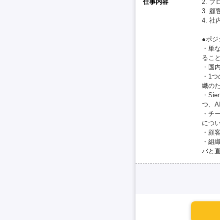
仕事内容
2. 
3.
4. 
●ポ
・単
るこ
・国内
・1
織の
・S
つ、
・チ
につ
・顧
・組
バと