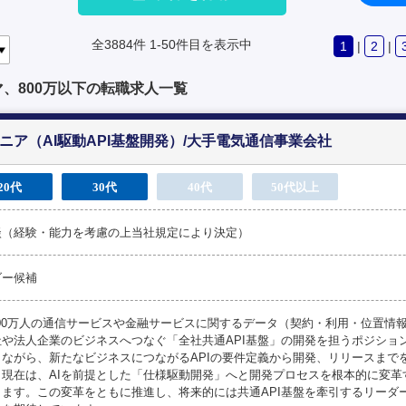
全3884件
1-50件目を表示中
1
|
2
|
、800万以下の転職求人一覧
ニア（AI駆動API基盤開発）/大手電気通信事業会社
20代
30代
40代
50代以上
談（経験・能力を考慮の上当社規定により決定）
ダー候補
200万人の通信サービスや金融サービスに関するデータ（契約・利用・位置情
社や法人企業のビジネスへつなぐ「全社共通API基盤」の開発を担うポジショ
しながら、新たなビジネスにつながるAPIの要件定義から開発、リリースまで
。現在は、AIを前提とした「仕様駆動開発」へと開発プロセスを根本的に変革
ります。この変革をともに推進し、将来的には共通API基盤を牽引するリーダ