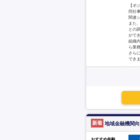
【ポ
同社
関連
また
との
がで
組織
ら業
さら
でき
新着
地域金融機関向け
おすすめ年齢