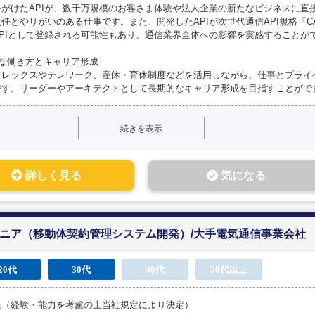
手がけたAPIが、数千万規模のお客さま体験や法人企業の新たなビジネスに直
任とやりがいのある仕事です。また、開発したAPIが次世代通信API規格「C
APIとして登録される可能性もあり、通信業界全体への影響を実感することが
軟な働き方とキャリア形成
フレックスやテレワーク、産休・育休制度などを活用しながら、仕事とプライ
です。リーダーやアーキテクトとして長期的なキャリア形成を目指すことがで
続きを表示
詳しく見る
気になる
ニア（移動体契約管理システム開発）/大手電気通信事業会社
20代
30代
40代
50代以上
談（経験・能力を考慮の上当社規定により決定）