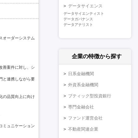
データサイエンス
データサイエンティスト
データガバナンス
データアナリスト
。
スオーダーシステム
企業の特徴
から探す
改善案件に対し、シ
日系金融機関
門と連携しながら要
外資系金融機関
ブティック型投資銀行
化の品質向上に向け
専門金融会社
。
ファンド運営会社
コミュニケーション
不動産関連企業