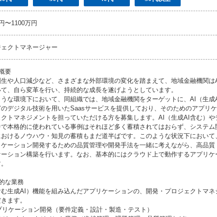
万円〜1100万円
ジェクトマネージャー
概要
創生や人口減少など、さまざまな外部環境の変化を踏まえて、地域金融機関はA
いて、自ら変革を行い、持続的な成長を遂げようとしています。
ような環境下において、同組織では、地域金融機関をターゲットに、AI（生成
どのデジタル技術を用いたSaasサービスを提供しており、そのためのアプリ
ェクトマネジメントを担っていただける方を募集します。AI（生成AI含む）
中で本格的に使われている事例はそれほど多く蓄積されてはおらず、システム
におけるノウハウ・知見の蓄積もまだ道半ばです。このような状況下において
リケーション開発するための品質管理や開発手法を一緒に考えながら、高品質
ケーション構築を行います。なお、基本的にはクラウド上で動作するアプリケ
す。
的な業務
（含む生成AI）機能を組み込んだアプリケーションの、開発・プロジェクトマ
だきます。
アプリケーション開発（要件定義・設計・製造・テスト）