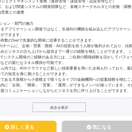
プロジェクトマネジメント業務（進捗管理・課題管理・品質管理など）
 顧客、および関連システムの開発部隊など、各種ステークホルダとの折衝・調整
社内営業との連携
ジション・部門の魅力
なるアプリケーション開発ではなく、生成AIの機能を組み込んだアプリケーシ
とができます。
有数のSierで先進的な開発に従事することができます。
つのチームに、企画・営業・開発・AIの役割を担う人材が集約されており、比
ためビジネスの立ち上げから提供まで一通りの経験を積むことができます。（
ierでシステム開発のご経験のある方には、ご自身の開発経験を活かしてパフォ
AIなどの新たなスキル獲得が可能です。
ーム内では、AIやクラウドなど新しい技術要素を用いた企画も行っており、最
いての知見を身に着けることができます。
客である大規模から小規模まで様々なタイプの金融機関への提案経験を積むこ
織内に「企画」「開発」「営業」「運用」ができるメンバが揃っています。そ
直接コミュニケーションしながらビジネスを共に作り上げることができます。
続きを表示
詳しく見る
気になる