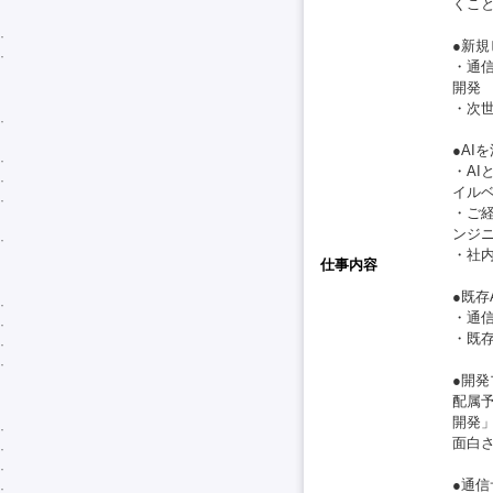
くこ
●新規
・通
開発
・次世
●AI
・A
イル
・ご
ンジ
・社
仕事内容
●既存
・通
・既存
●開
配属
開発
面白
●通信