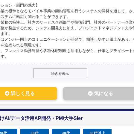
ジション・部門の魅力】
事業の根幹となるモバイル事業の契約管理を行うシステムの開発を通じて、さ
システムに幅広く関わることができます。
、業務の特性上、社内のサービス企画部門や技術部門、社外のパートナー企業
調整が発生するため、システム開発力に加え、プロジェクトマネジメント力や
きます。
内はメンバー同士のコミュニケーションが活発で、相談しやすい風土があり、
務を進められる環境です。
に、フレックス勤務制度や各種休暇制度も活用しながら、仕事とプライベート
ます。
続きを表示
詳しく見る
気になる
AI/データ活用AP開発・PM/大手SIer
20代
30代
40代
50代以上