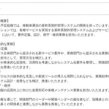
者
務概要】
先予定組織では、移動体通信の基幹系契約管理システムの開発を担っています
ジションでは、各種サービスを実現する基幹系契約管理システムおよびサービ
O）において、要件定義、設計、保守・維持業務を担当いただきます。
体的な業務】
要件定義
ビス企画部門から提示される新サービス案件や、業務部門から提示される業務
ム担当として、実現方法を検討します。
性や将来的な拡張性、汎用性を考慮しながらシステム化要件を整理し、関係部
義を推進いただきます。
計
プロセスの抜本的な見直しや新規ツールの導入も視野に入れながら、業務効率
ステム設計・改善などを検討、推進いただきます。
保守・維持
機能の品質向上に向けた改善対応や各種メンテナンス業務を担当いただきます
全般を通じて、関係部門のリーダーや開発ベンダーの責任者など、役職者との
め多くの関係者と連携しながら業務を推進していただきます。