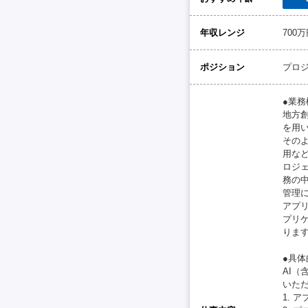
年収レンジ
700
ポジション
プロ
●業務
地方
を用
その
用な
ロジ
務の
管理
アプ
プリ
りま
●具体
AI
いた
1. 