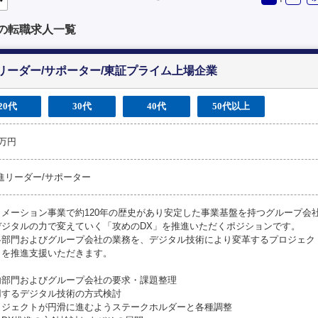
の転職求人一覧
リーダー/サポーター/東証プライム上場企業
20代
30代
40代
50代以上
0万円
進リーダー/サポーター
トメーション事業で約120年の歴史があり安定した事業基盤を持つグループ会
デジタルの力で変えていく「攻めのDX」を推進いただくポジションです。
各部門およびグループ会社の業務を、デジタル技術により変革するプロジェク
トを推進支援いただきます。
内部門およびグループ会社の要求・課題整理
用するデジタル技術の方式検討
ロジェクトが円滑に進むようステークホルダーと各種調整