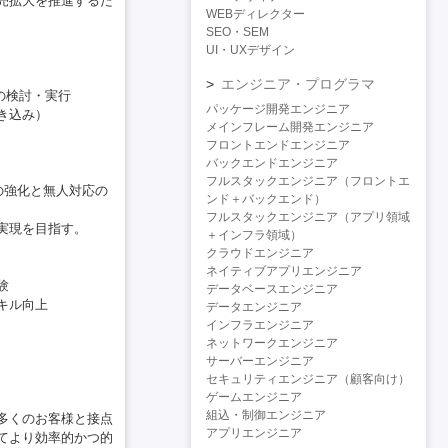
売拡大を推進するた
WEBディレクター
SEO・SEM
UI・UXデザイン
エンジニア・プログラマ
の検討・実行
パッケージ開発エンジニア
き込み）
メインフレーム開発エンジニア
フロントエンドエンジニア
バックエンドエンジニア
フルスタックエンジニア（フロントエ
の強化と無人対応の
ンド＋バックエンド）
フルスタックエンジニア（アプリ領域
の実現を目指す。
＋インフラ領域）
クラウドエンジニア
ネイティブアプリエンジニア
験
データベースエンジニア
キル向上
データエンジニア
インフラエンジニア
ネットワークエンジニア
サーバーエンジニア
セキュリティエンジニア（顧客向け）
ゲームエンジニア
組込・制御エンジニア
多くのお客様と接点
アプリエンジニア
てより効率的かつ的