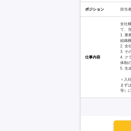
ポジション
担当
全社
て、
1. 
組織
2. 
3. 
仕事内容
4. 
体制
5. 
＜入
まず
等）