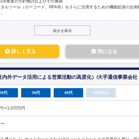
社DX推進の方針検討およびその展開
ジタルツール（ローコード、RPA等）をさらに活用するための機能拡張の企画
す。
続きを表示
詳しく見る
気になる
I/社内外データ活用による営業活動の高度化）/大手通信事業会社
20代
30代
40代
50代以上
円〜1,070万円
者〜