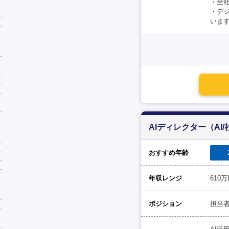
・全
・デ
いま
AIディレクター（A
おすすめ年齢
年収レンジ
610万
ポジション
担当