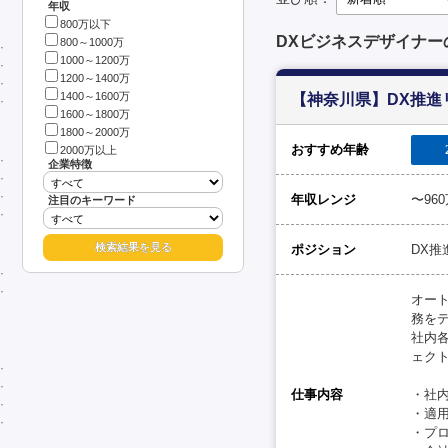
年収
800万以下
DXビジネスデザイナー
800～1000万
1000～1200万
1200～1400万
1400～1600万
【神奈川県】DX推進
1600～1800万
1800～2000万
おすすめ年齢
2000万以上
企業特徴
年収レンジ
〜96
注目のキーワード
ポジション
DX推
オー
務を
社内
ェク
仕事内容
・社
・適
・プ