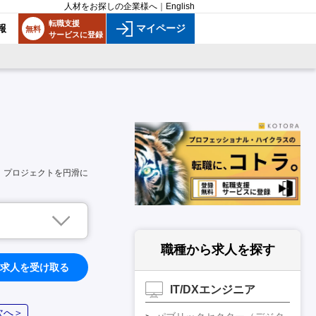
人材をお探しの企業様へ
｜
English
転職支援
報
マイページ
無料
サービスに登録
、プロジェクトを円滑に
職種から求人を探す
求人を受け取る
IT/DXエンジニア
次へ＞