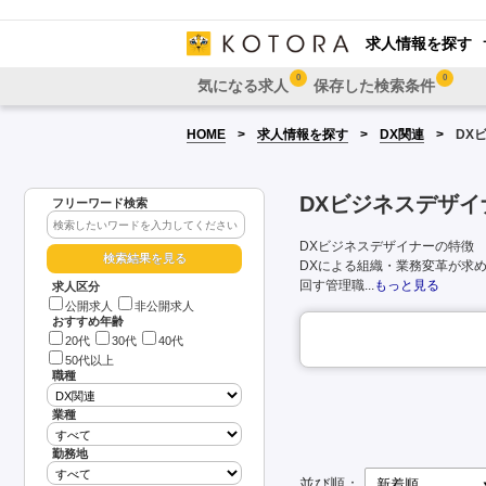
求人情報を探す
0
0
気になる求人
保存した検索条件
HOME
求人情報を探す
DX関連
DX
DXビジネスデザ
フリーワード検索
DXビジネスデザイナーの特徴
DXによる組織・業務変革が求
回す管理職...
もっと見る
求人区分
公開求人
非公開求人
おすすめ年齢
20代
30代
40代
50代以上
職種
業種
勤務地
並び順：