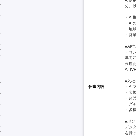
AI
め、
・A
・A
・地域
・営
●AI
・コン
年間
高度
AI-
●入
仕事内容
・A
・大
・経
・グル
・多
●ポ
デジ
を持