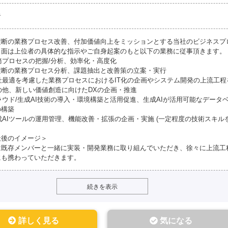
者
横断の業務プロセス改善、付加価値向上をミッションとする当社のビジネスプ
当面は上位者の具体的な指示やご自身起案のもと以下の業務に従事頂きます。
業務プロセスの把握/分析、効率化・高度化
横断の業務プロセス分析、課題抽出と改善策の立案・実行
全社最適を考慮した業務プロセスにおけるIT化の企画やシステム開発の上流工
その他、新しい価値創造に向けたDXの企画・推進
クラウド/生成AI技術の導入・環境構築と活用促進、生成AIが活用可能なデータ
の構築
生成AIツールの運用管理、機能改善・拡張の企画・実施 (一定程度の技術スキル
社後のイメージ＞
は既存メンバーと一緒に実装・開発業務に取り組んでいただき、徐々に上流工
にも携わっていただきます。
続きを表示
詳しく見る
気になる