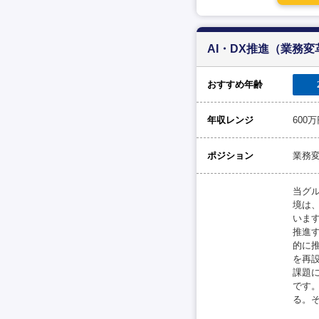
AI・DX推進（業務
おすすめ年齢
年収レンジ
600
ポジション
業務
当グ
境は
いま
推進
的に
を再
課題
です
る。そ