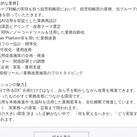
体的な業務】
ループ戦略の実現を担う経営戦略部において、経営戦略部の業務、当グループ
推進を担っていただきます。
生成AI活用を前提とした業務再設計
業務課題ヒアリング・改善テーマ選定
AI／RPA／ノーコードツールを活用した業務自動化
ower Platform等を用いた業務改善
業務フロー設計・標準化
KPI可視化・運用改善
AI活用促進施策の企画・推進
ベンダー・関係部署との調整
PoC企画・実装・運用支援
 小規模ツール／業務改善施策のプロトタイピング
ジションの魅力】
“自分で作るDX” 企画だけではなく、自ら手を動かしながら改善を推進できます
作ったものがすぐ業務改善につながる環境です。
AI活用を本格推進中 生成AIを活用した業務変革を、全社横断で推進しています
なく、実業務への実装・定着まで関われます。
裁量の大きい環境 決まった正解がない中で、「何を変えるべきか」「どう実装
われます。