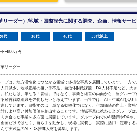
変革リーダー）/地域・国際観光に関する調査、企画、情報サー
20代
30代
40代
50代以上
万円〜900万円
変革リーダー
ループは、地方活性化につながる領域で多様な事業を展開しています。一方で
、人口減少、地域産業の担い手不足、自治体財政課題、DX人材不足など、大
す。私たちは、単なる「管理」ではなく、事業と経営の両面から、当グループ
する経営戦略組織を強化したいと考えています。当社では、AI・生成AIを活
推進しています。目指すのは、単なる効率化ではなく、付加価値の向上・業務
設計しより高い付加価値を創出することです。地域事業に携わる当グループは
に向き合った事業を多方面に展開しています。グループ内でのAI活用やDXや
。企画だけではなく、自ら手を動かし、現場に実装し、実際に活用・定着する
んな実践型のAI・DX推進人材を募集します。