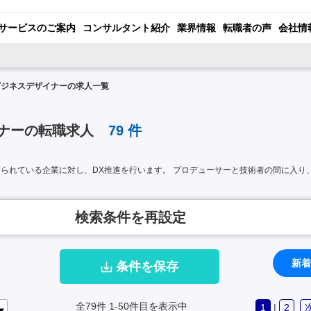
サービスのご案内
コンサルタント紹介
業界情報
転職者の声
会社情
ビジネスデザイナーの求人一覧
イナーの転職求人
79
件
められている企業に対し、DX推進を行います。 プロデューサーと技術者の間に入り
検索条件を再設定
新着
条件を保存
全79件
1-50件目を表示中
1
|
2