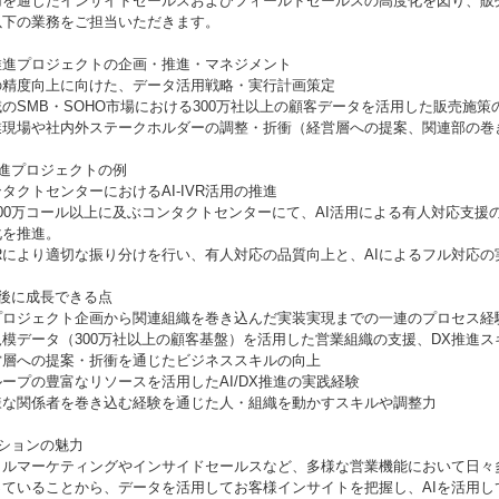
活用を通じたインサイドセールスおよびフィールドセールスの高度化を図り、販
以下の業務をご担当いただきます。
I推進プロジェクトの企画・推進・マネジメント
Iの精度向上に向けた、データ活用戦略・実行計画策定
のSMB・SOHO市場における300万社以上の顧客データを活用した販売施策
業現場や社内外ステークホルダーの調整・折衝（経営層への提案、関連部の巻
推進プロジェクトの例
タクトセンターにおけるAI-IVR活用の推進
200万コール以上に及ぶコンタクトセンターにて、AI活用による有人対応支援
化を推進。
IVRにより適切な振り分けを行い、有人対応の品質向上と、AIによるフル対応
社後に成長できる点
Iプロジェクト企画から関連組織を巻き込んだ実装実現までの一連のプロセス経
規模データ（300万社以上の顧客基盤）を活用した営業組織の支援、DX推進ス
営層への提案・折衝を通じたビジネススキルの向上
ープの豊富なリソースを活用したAI/DX推進の実践経験
様な関係者を巻き込む経験を通じた人・組織を動かすスキルや調整力
ジションの魅力
タルマーケティングやインサイドセールスなど、多様な営業機能において日々
っていることから、データを活用してお客様インサイトを把握し、AIを活用し