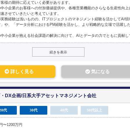
お客様の期待に応えていく必要があります。
の中小企業のお客様への付加価値提供や、各種営業機能のさらなる生産性向上
加速させていきたいと考えています。
の実務経験は浅いものの、ITプロジェクトのマネジメント経験を活かしてAI
方」や、「データ分析におけるPM経験を活かし、より戦略的な立場で活躍し
の中小企業が抱える社会課題の解決に向けて、AIとデータの力でともに貢献し
続きを表示
詳しく見る
気になる
画・DX企画/日系大手アセットマネジメント会社
20代
30代
40代
50代以上
万円〜1200万円