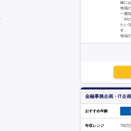
確に
地域
一層
「AI
たい
す。
地域
金融事務企画・IT企
おすすめ年齢
年収レンジ
750