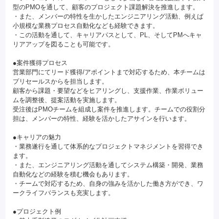
型のPMOを通して、顧客のプロジェクト課題解決を推進します。
・また、メンバーの特性を生かしたエンジニアリング活動、例えば
小規模な業務プロセス自動化なども経験できます。
・この活動を通して、キャリアパスとして、PL、そしてPMへキャ
リアアップを図ることも可能です。
●案件獲得プロセス
営業部門にてリード獲得/アポイントまで対応するため、本チームは
プリセールスからを担当します。
顧客から課題・要望などをヒアリングし、支援作業、作業ボリュー
ムを調整後、提案活動を実施します。
受注後はPMOチームを組成し案件を推進します。チームでの役割分
担は、メンバーの特性、経験を活かしたアサインを行います。
●キャリアの魅力
・業務遂行を通して体系的なプロジェクトマネジメントを習得でき
ます。
・また、エンジニアリング活動を通してシステム構築・開発、業務
自動化などの経験を積む機会もあります。
・チームで対応するため、自身の強みを活かした働き方ができ、ワ
ークライフバランスも充実します。
●プロジェクト例