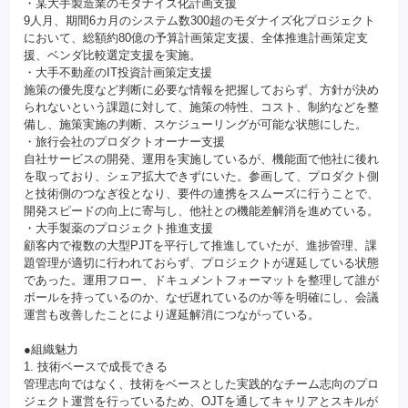
・某大手製造業のモダナイズ化計画支援
9人月、期間6カ月のシステム数300超のモダナイズ化プロジェクト
において、総額約80億の予算計画策定支援、全体推進計画策定支
援、ベンダ比較選定支援を実施。
・大手不動産のIT投資計画策定支援
施策の優先度など判断に必要な情報を把握しておらず、方針が決め
られないという課題に対して、施策の特性、コスト、制約などを整
備し、施策実施の判断、スケジューリングが可能な状態にした。
・旅行会社のプロダクトオーナー支援
自社サービスの開発、運用を実施しているが、機能面で他社に後れ
を取っており、シェア拡大できずにいた。参画して、プロダクト側
と技術側のつなぎ役となり、要件の連携をスムーズに行うことで、
開発スピードの向上に寄与し、他社との機能差解消を進めている。
・大手製薬のプロジェクト推進支援
顧客内で複数の大型PJTを平行して推進していたが、進捗管理、課
題管理が適切に行われておらず、プロジェクトが遅延している状態
であった。運用フロー、ドキュメントフォーマットを整理して誰が
ボールを持っているのか、なぜ遅れているのか等を明確にし、会議
運営も改善したことにより遅延解消につながっている。
●組織魅力
1. 技術ベースで成長できる
管理志向ではなく、技術をベースとした実践的なチーム志向のプロ
ジェクト運営を行っているため、OJTを通してキャリアとスキルが