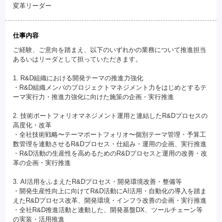
変革リーダー
仕事内容
ご経験、ご意向を踏まえ、以下のいずれかの業務について推進担当
あるいはリーダとして担っていただきます。
1. R&D組織における開発テーマの推進力強化
・R&D組織メンバのプロジェクトマネジメント力をはじめとするテ
ーマ実行力・推進力強化に向けた施策の企画・実行推進
2. 技術ポートフォリオマネジメント運用と連結したR&Dプロセスの
高度化・改革
・全社技術戦略〜テーマポートフォリオ〜個別テーマ管理・予算工
数管理を連動させるR&Dプロセス・仕組み・運用の企画、実行推進
・R&D活動の生産性を高めるためのR&Dプロセスと運用の改善・改
革の企画・実行推進
3. AI活用をふまえたR&Dプロセス・開発環境改善・整備等
・開発生産性向上に向けてR&D活動にAI活用・自動化の導入を踏ま
えたR&Dプロセス改革、開発環境・インフラ改善の企画・実行推進
・全社R&D推進活動と連動した、開発基盤DX、ツールチェーン等
の実装・活用推進