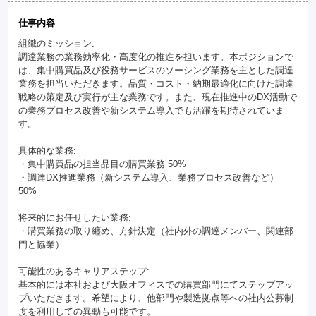
仕事内容
組織のミッション:
調達業務の業務効率化・高度化の推進を担います。本ポジションで
は、集中購買品及び役務サービスのソーシング業務を主とした調達
業務を担当いただきます。品質・コスト・納期最適化に向けた調達
戦略の策定及び実行が主な業務です。また、現在推進中のDX活動で
の業務プロセス改善や新システム導入でも活躍を期待されていま
す。
具体的な業務:
・集中購買品の担当品目の購買業務 50%
・調達DX推進業務（新システム導入、業務プロセス改善など）
50%
将来的にお任せしたい業務:
・購買業務の取り纏め、方針決定（社内外の調達メンバー、関連部
門と協業）
可能性のあるキャリアステップ:
基本的には本社および大阪オフィスでの購買部門にてステップアッ
プいただきます。希望により、他部門や製造拠点等への社内公募制
度を利用しての異動も可能です。