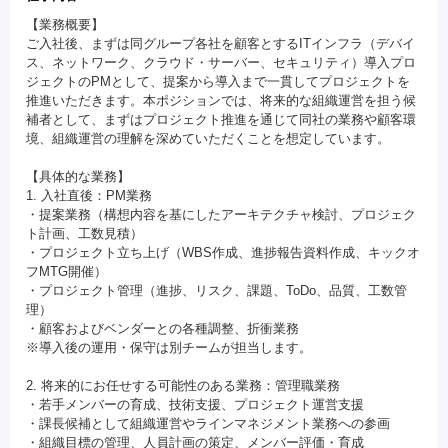
【業務概要】
ご入社後、まずは同グループ各社を顧客とするITインフラ（デバイ
ス、ネットワーク、クラウド・サーバー、セキュリティ）導入プロ
ジェクトのPMとして、提案から導入まで一貫してプロジェクトを
推進いただきます。本ポジションでは、将来的な組織運営を担う候
補者として、まずはプロジェクト推進を通じて同社の業務や顧客環
境、組織運営の理解を深めていただくことを想定しています。
【具体的な業務】
1. 入社直後：PM業務
・提案業務（構想内容を基にしたアーキテクチャ検討、プロジェク
ト計画、工数見積）
・プロジェクト立ち上げ（WBS作成、進捗報告資料作成、キックオ
フMTG開催）
・プロジェクト管理（進捗、リスク、課題、ToDo、品質、工数管
理）
・顧客およびベンダーとの各種調整、折衝業務
※導入後の運用・保守は別チームが担当します。
2. 将来的にお任せする可能性のある業務：管理職業務
・若手メンバーの育成、技術支援、プロジェクト運営支援
・課長候補として組織運営やラインマネジメント業務への参画
・組織目標の管理、人員計画の策定、メンバー評価・育成