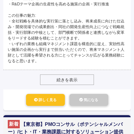
・R&Dテーマ企画の生産性を高める施策の企画・実行推進
この仕事の魅力:
・全社戦略を具体的な実行策に落とし込み、将来成長に向けた仕込
み・開発現場での成果創出・同社の開発生産性向上につなぐ戦略統
括・実行部隊の中核として、部門横断で関係者と連携しながら変革
をリードする経験を積むことができます。
・いずれの業務も組織マネジメント課題を構造的に捉え、実効性高
い施策の企画から実行まで担当いただくので、将来マネジメント人
財として活躍を希望される方にとってチャンスが広がる業務経験に
なると思います。
続きを表示
詳しく見る
気になる
新着
【東京都】PMOコンサル（ポテンシャルメンバ
ー）/ヒト・IT・業務課題に対するソリューション提供