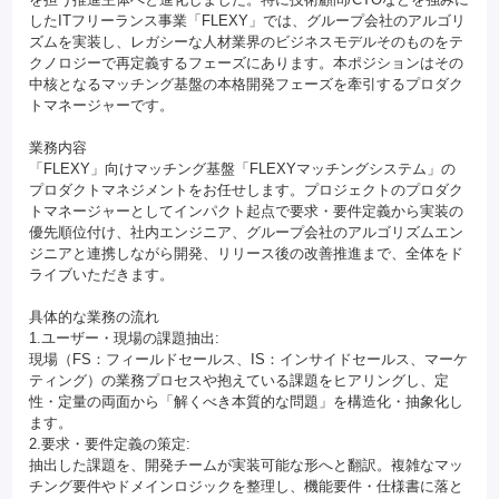
したITフリーランス事業「FLEXY」では、グループ会社のアルゴリ
ズムを実装し、レガシーな人材業界のビジネスモデルそのものをテ
クノロジーで再定義するフェーズにあります。本ポジションはその
中核となるマッチング基盤の本格開発フェーズを牽引するプロダク
トマネージャーです。
業務内容
「FLEXY」向けマッチング基盤「FLEXYマッチングシステム」の
プロダクトマネジメントをお任せします。プロジェクトのプロダク
トマネージャーとしてインパクト起点で要求・要件定義から実装の
優先順位付け、社内エンジニア、グループ会社のアルゴリズムエン
ジニアと連携しながら開発、リリース後の改善推進まで、全体をド
ライブいただきます。
具体的な業務の流れ
1.ユーザー・現場の課題抽出:
現場（FS：フィールドセールス、IS：インサイドセールス、マーケ
ティング）の業務プロセスや抱えている課題をヒアリングし、定
性・定量の両面から「解くべき本質的な問題」を構造化・抽象化し
ます。
2.要求・要件定義の策定:
抽出した課題を、開発チームが実装可能な形へと翻訳。複雑なマッ
チング要件やドメインロジックを整理し、機能要件・仕様書に落と