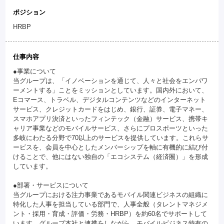
ポジション
HRBP
仕事内容
●事業について
当グループは、「イノベーションを通じて、人々と社会をエンパワ
ーメントする」ことをミッションとしています。国内外において、
Eコマース、トラベル、デジタルコンテンツなどのインターネット
サービス、クレジットカードをはじめ、銀行、証券、電子マネー、
スマホアプリ決済といったフィンテック（金融）サービス、携帯キ
ャリア事業などのモバイルサービス、さらにプロスポーツといった
多岐にわたる分野で70以上のサービスを提供しています。これらサ
ービスを、会員を中心としたメンバーシップを軸に有機的に結び付
けることで、他にはない独自の「エコシステム（経済圏）」を形成
しています。
●部署・サービスについて
当グループにおける注力事業であるモバイル関連ビジネスの組織に
特化した人事を担当している部門で、人事全般（タレントマネジメ
ント・採用・育成・評価・労務・HRBP）を約60名でサポートして
います。グループ本社と連携をしながら、モバイルビジネス特有の