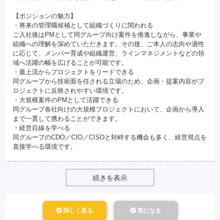
【ポジションの魅力】
・将来の管理職候補として組織づくりに関われる
ご入社後はPMとして同グループ向け案件を推進しながら、事業や
組織への理解を深めていただきます。その後、ご本人の志向や適性
に応じて、メンバー育成や組織運営、ラインマネジメントなどの領
域へ活躍の幅を広げることが可能です。
・最上流からプロジェクトをリードできる
同グループから技術面を任される立場のため、企画・提案内容がプ
ロジェクトに反映されやすい環境です。
・大規模案件のPMとして活躍できる
同グループ各社向けの大規模プロジェクトにおいて、企画から導入
まで一貫して携わることができます。
・経営目線を学べる
同グループのCDO／CIO／CISOと対峙する機会も多く、経営視点を
直接学べる環境です。
続きを表示
詳しく見る
気になる