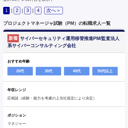
1
|
2
|
3
|
4
次へ＞
プロジェクトマネージャ試験（PM）の転職求人一覧
新着
サイバーセキュリティ運用移管推進PM/監査法人
系サイバーコンサルティング会社
おすすめ年齢
20代
30代
40代
50代以上
年収レンジ
応相談（経験・能力を考慮の上当社規定により決定）
ポジション
マネジャー