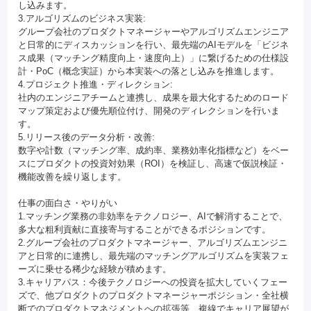
し込みます。
3.アルゴリズムのビジネス実装:
グループ会社のプロダクトマネージャーやアルゴリズムエンジニア
と日常的にディスカッションを行い、最先端のAIモデルを「ビジネ
ス成果（マッチング精度向上・速度向上）」に繋げるための仕様設
計・PoC（概念実証）から本実装への落とし込みを推進します。
4.プロジェクト推進・ディレクション:
社内のエンジニアチームと連携し、成果を最大化するためのロード
マップ策定および優先順位付け、開発のディレクションを行いま
す。
5.リリース後のデータ分析・改善:
数字や計数（マッチング率、成約率、業務効率化指標など）をベー
スにプロダクトの投資対効果（ROI）を検証し、高速で仮説検証・
機能改善を繰り返します。
仕事の面白さ・やりがい
1.マッチング業務の非効率をテクノロジー、AIで解消することで、
多大な粗利貢献に直接寄与することができるポジションです。
2.グループ会社のプロダクトマネージャー、アルゴリズムエンジニ
アと日常的に連携し、最先端のマッチングアルゴリズムを実装フェ
ーズに乗せる稀少な経験が積めます。
3.キャリアパス：今後テクノロジーへの投資を拡大していくフェー
ズで、他プロダクトのプロダクトマネージャーポジション・全社横
断でのプロダクトマネジメントへの拡張等、複線でキャリア展望が