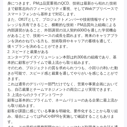
身につきます。PMは品質重視のQCD、技術は最新から枯れた技術
まで顧客志向のフィージビリティ重視、そしてWebアプリベースで
スマートフォンから基幹まで対応します。
また、OffJTとして、プロジェクトメンバーや技術情報サイトでナ
レッジを共有できること、横断的な技術・PM品質向上組織による
内部講習があること、外部講習の法人契約600IDを通した学習機会
があることで、技術ベースの成長を図れます。将来のキャリアプラ
ンを決めかねている方も、技術取得やキャリアの蓄積を通して、
後々プランを決めることができます。
2. スピードと裁量がある
エンタープライズソリューション本部は約300名の組織であり、基
本的に顧客がプライムで最上流から取り組みます。
そのため、プロジェクトの質を求められつつも、小回りの利いた動
きが可能で、スピード感と裁量を通してやりがいを感じることがで
きます。
これは通常のデリバリー部門だけでなく、営業や事業企画において
も、自己裁量とチームマネジメントの両立により実現できます。
3. 上流からのクライアントワーク
顧客は基本的にプライムで、ネームバリューのある企業に最上流か
ら取り組みます。
顧客が課題に感じている事象を明確化、要件化することから取り組
み、場合によってはPoCやBPRを実施して確認することもありま
す。