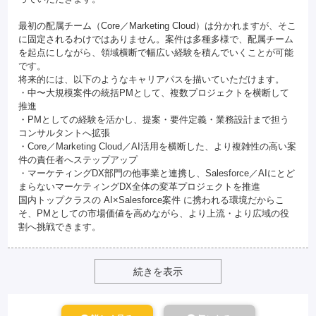
最初の配属チーム（Core／Marketing Cloud）は分かれますが、そこ
に固定されるわけではありません。案件は多種多様で、配属チーム
を起点にしながら、領域横断で幅広い経験を積んでいくことが可能
です。
将来的には、以下のようなキャリアパスを描いていただけます。
・中〜大規模案件の統括PMとして、複数プロジェクトを横断して
推進
・PMとしての経験を活かし、提案・要件定義・業務設計まで担う
コンサルタントへ拡張
・Core／Marketing Cloud／AI活用を横断した、より複雑性の高い案
件の責任者へステップアップ
・マーケティングDX部門の他事業と連携し、Salesforce／AIにとど
まらないマーケティングDX全体の変革プロジェクトを推進
国内トップクラスの AI×Salesforce案件 に携われる環境だからこ
そ、PMとしての市場価値を高めながら、より上流・より広域の役
割へ挑戦できます。
続きを表示