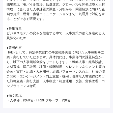
職場環境（モバイル市場、店舗運営、グローバルな開発環境と人材
構成）に合わせた人事課題の調査・分析から、問題解決に向けた企
画や施策・運営・職場コミュニケ―ションまで一気通貫で対応をす
ることができる環境です。
●募集背景
ビジネスモデルの変革を推進する中で、人事施策の強化を進める人
員強化のため
●業務内容
HRBPとして、特定事業部門の事業戦略実現に向けた人事戦略を立
案・実行していただきます。具体的には、事業部門の課題特定か
ら、以下の人事領域全般をリードします。・戦略人事：組織設計、
人材育成、採用計画、評価・報酬制度、タレントマネジメント等の
企画・実行・組織・人材開発：組織パフォーマンス向上、社員の能
力開発・エンゲージメント向上支援・採用：優秀な人材獲得に向け
た戦略立案・実行支援・人事制度：制度運用・改善、労務管理・コ
ンプライアンス徹底
●働く環境
・人事部：約60名・HRBPグループ：約8名