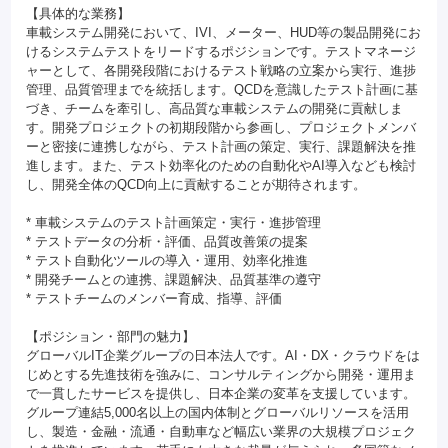
【具体的な業務】
車載システム開発において、IVI、メーター、HUD等の製品開発にお
けるシステムテストをリードするポジションです。テストマネージ
ャーとして、各開発段階におけるテスト戦略の立案から実行、進捗
管理、品質管理までを統括します。QCDを意識したテスト計画に基
づき、チームを牽引し、高品質な車載システムの開発に貢献しま
す。開発プロジェクトの初期段階から参画し、プロジェクトメンバ
ーと密接に連携しながら、テスト計画の策定、実行、課題解決を推
進します。また、テスト効率化のための自動化やAI導入なども検討
し、開発全体のQCD向上に貢献することが期待されます。
* 車載システムのテスト計画策定・実行・進捗管理
* テストデータの分析・評価、品質改善策の提案
* テスト自動化ツールの導入・運用、効率化推進
* 開発チームとの連携、課題解決、品質基準の遵守
* テストチームのメンバー育成、指導、評価
【ポジション・部門の魅力】
グローバルIT企業グループの日本法人です。AI・DX・クラウドをは
じめとする先進技術を強みに、コンサルティングから開発・運用ま
で一貫したサービスを提供し、日本企業の変革を支援しています。
グループ連結5,000名以上の国内体制とグローバルリソースを活用
し、製造・金融・流通・自動車など幅広い業界の大規模プロジェク