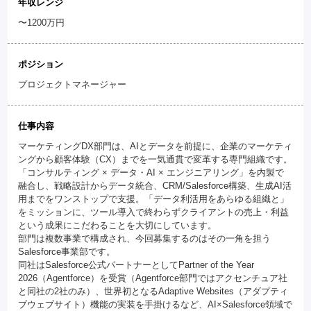
年収レンジ
〜1200万円
ポジション
プロジェクトマネージャー
仕事内容
マーケティングDX部門は、AIとデータを前提に、企業のマーケティ
ングから顧客体験（CX）までを一気通貫で変革する専門組織です。
「コンサルティング × データ・AI × エンジニアリング」を内製で
融合し、戦略設計からデータ統合、CRM/Salesforce構築、生成AI活
用までをワンストップで支援。「データ利活用をあらゆる組織と」
をミッションに、ツール導入で終わらずクライアントの売上・利益
という成果にこだわることを大切にしています。
部門は複数事業で構成され、今回募集するのはその一角を担う
Salesforce事業部です。
同社はSalesforce公式パートナーとしてPartner of the Year
2026（Agentforce）を受賞（Agentforce部門ではアクセンチュア社
と同社の2社のみ）、世界初となるAdaptive Websites（アダプティ
ブウェブサイト）機能の実装を手掛けるなど、AI×Salesforce領域で