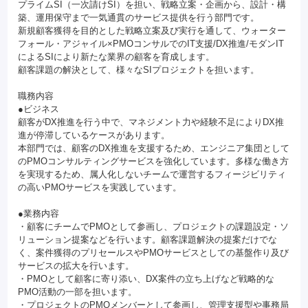
プライムSI（一次請けSI）を担い、戦略立案・企画から、設計・構
築、運用保守まで一気通貫のサービス提供を行う部門です。
新規顧客獲得を目的とした戦略立案及び実行を通して、ウォーター
フォール・アジャイル×PMOコンサルでのIT支援/DX推進/モダンIT
によるSIにより新たな業界の顧客を育成します。
顧客課題の解決として、様々なSIプロジェクトを担います。
職務内容
●ビジネス
顧客がDX推進を行う中で、マネジメント力や経験不足によりDX推
進が停滞しているケースがあります。
本部門では、顧客のDX推進を支援するため、エンジニア集団として
のPMOコンサルティングサービスを強化しています。多様な働き方
を実現するため、属人化しないチームで運営するフィージビリティ
の高いPMOサービスを実践しています。
●業務内容
・顧客にチームでPMOとして参画し、プロジェクトの課題設定・ソ
リューション提案などを行います。顧客課題解決の提案だけでな
く、案件獲得のプリセールスやPMOサービスとしての基盤作り及び
サービスの拡大を行います。
・PMOとして顧客に寄り添い、DX案件の立ち上げなど戦略的な
PMO活動の一部を担います。
・プロジェクトのPMOメンバーとして参画し、管理支援型や事務局