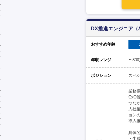
DX推進エンジニア（
おすすめ年齢
年収レンジ
〜80
ポジション
スペ
業務
Cx
つなが
入社後
ョン
導入
具体
・生