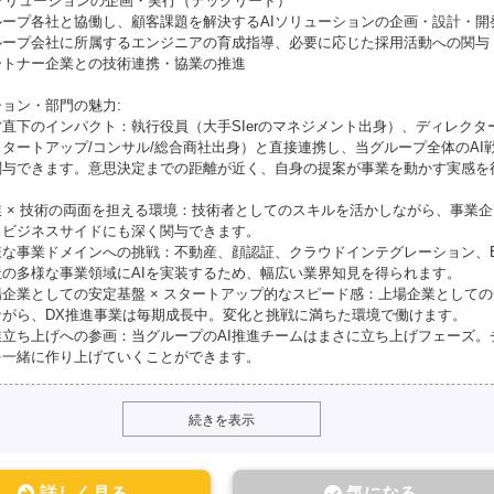
AIソリューションの企画・実行（テックリード）
ループ各社と協働し、顧客課題を解決するAIソリューションの企画・設計・開
ループ会社に所属するエンジニアの育成指導、必要に応じた採用活動への関与
ートナー企業との技術連携・協業の推進
ョン・部門の魅力:
直下のインパクト：執行役員（大手SIerのマネジメント出身）、ディレクター
スタートアップ/コンサル/総合商社出身）と直接連携し、当グループ全体のAI
関与できます。意思決定までの距離が近く、自身の提案が事業を動かす実感を
。
業 × 技術の両面を担える環境：技術者としてのスキルを活かしながら、事業
、ビジネスサイドにも深く関与できます。
様な事業ドメインへの挑戦：不動産、顔認証、クラウドインテグレーション、
社の多様な事業領域にAIを実装するため、幅広い業界知見を得られます。
場企業としての安定基盤 × スタートアップ的なスピード感：上場企業として
ながら、DX推進事業は毎期成長中。変化と挑戦に満ちた環境で働けます。
業立ち上げへの参画：当グループのAI推進チームはまさに立ち上げフェーズ。
を一緒に作り上げていくことができます。
続きを表示
詳しく見る
気になる