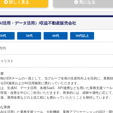
詳しく見る
気になる
AI活用・データ活用）/収益不動産販売会社
20代
30代
40代
50代以上
0万円
シャリスト
概要
O管轄のDXチームの一員として、当グループ全体の生産性向上を目的に、業務
るDX施策およびAI活用施策に携わっていただきます。
は、生成AI、データ活用、各種SaaS、API連携などを用いた業務支援ツー
の実装・改善を中心にご担当いただきます。将来的には、経験や適性に応じて
推進、運用改善などの上流工程にも携わっていただくことを期待しています。
的な業務
成AIを活用した業務支援ツール、分析機能、業務アプリケーションの設計・開