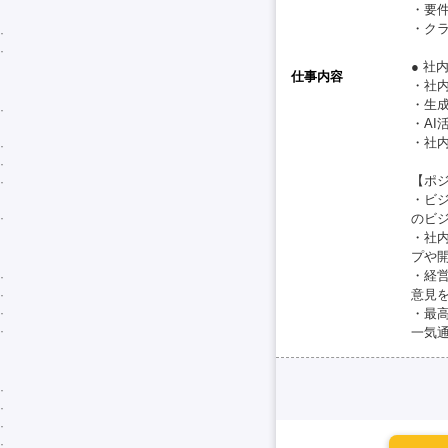
・要
・ク
● 社
仕事内容
・社
・生
・A
・社
【ポ
・ビ
のビ
・社
プや
・経
意見
・最高
一気