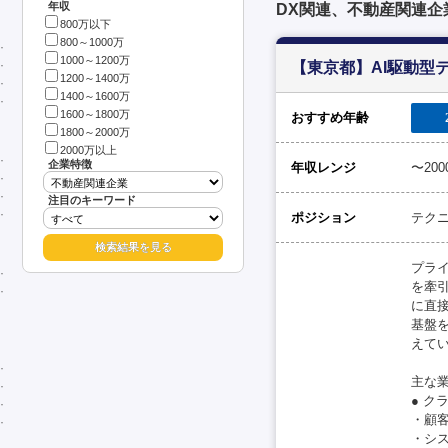
年収
DX関連、不動産関連企
800万以下
800～1000万
1000～1200万
【東京都】AI駆動型
1200～1400万
1400～1600万
1600～1800万
おすすめ年齢
1800～2000万
2000万以上
企業特徴
年収レンジ
〜20
注目のキーワード
ポジション
テク
プラ
を牽
に直
基盤
えて
主な
● 
・顧
・シス