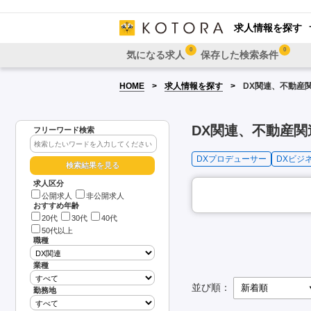
求人情報を探す
0
0
気になる求人
保存した検索条件
HOME
求人情報を探す
DX関連、不動産
DX関連、不動産
フリーワード検索
DXプロデューサー
DXビジ
求人区分
公開求人
非公開求人
おすすめ年齢
20代
30代
40代
50代以上
職種
業種
並び順：
勤務地