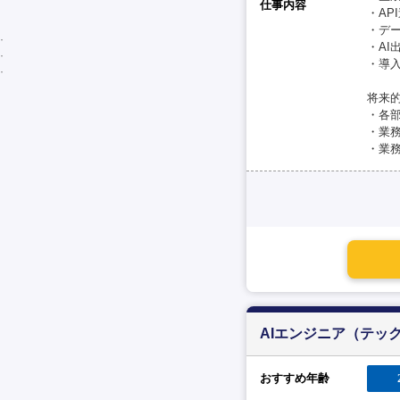
仕事内容
・AP
・デ
・A
・導
将来
・各
・業
・業
AIエンジニア（テッ
おすすめ年齢