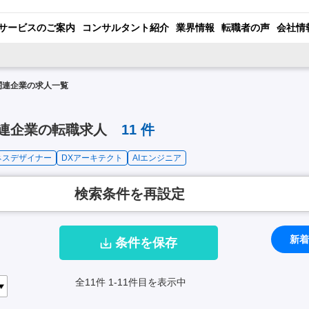
サービスのご案内
コンサルタント紹介
業界情報
転職者の声
会社情
関連企業の求人一覧
関連企業の転職求人
11
件
ネスデザイナー
DXアーキテクト
AIエンジニア
検索条件を再設定
新着
条件を保存
全11件
1-11件目を表示中