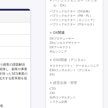
パブリックセクター（デジタ
ル・DX）
パブリックセクター（DX企画）
パブリックセクター（PM・PL）
パブリックセクター（エンジニア）
パブリックセクター（ITセールス）
DX関連
DXプロデューサー
DXビジネスデザイナー
DXアーキテクト
AIエンジニア
ESG関連（デジタル）
より顧客の課題解決
サステナビリティ・データエンジニア
発揮し、顧客や事業
ESGコンサルタント（デジタル・
培ったSES事業の
DX）
に拡大する変革期を迎
経営企画・管理
CTO
CIO
社内コンサルタント
システム企画
推進