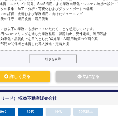
I連携、スクリプト開発、SaaS活用による業務自動化・システム連携の設計・
ータの収集・加工・分析・可視化およびダッシュボードの構築
I出力の評価・改善および業務適用に向けたチューニング
入後の保守・運用改善・活用促進
的には以下の業務にも携わっていただくことを想定しています。
部門へのヒアリングを通じた業務整理、課題抽出、要件定義、運用設計
務効率化・品質向上を目的としたDX施策・AI活用施策の企画立案
務部門や関係者と連携した導入推進・定着支援
続きを表示
詳しく見る
気になる
クリード）/収益不動産販売会社
20代
30代
40代
50代以上