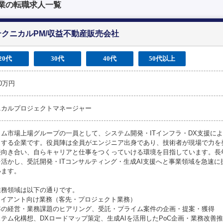
業の転職求人一覧
テクニカルPM/収益不動産販売会社
20代
30代
40代
50代以上
00万円
ニカルプロジェクトマネージャー
イム市場上場グループの一員として、システム開発・ITインフラ・DX支援に
引する企業です。役員陣は全員がエンジニア出身であり、技術者が現場で力を
接向き合い、自らキャリアと仕事をつくっていける環境を目指しています。長年
を活かし、受託開発・ITコンサルティング・生成AI支援へと事業領域を急速
います。
業務領域は以下の通りです。
クライアント向け業務（客先・プロジェクト業務）
客の経営・業務課題のヒアリング、受託・プライム案件の企画・提案・獲得
テム化構想、DXロードマップ策定、生成AIを活用したPoC企画・業務改善