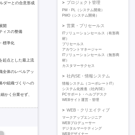
プロジェクト管理
ホルダーとの合意形成
PM・PL（システム開発）
PMO（システム開発）
営業・プリセールス
展開
ティスの整備
ITソリューションセールス（有形商
材）
・標準化
プリセールス
アカウントマネージャー
ITソリューションセールス（無形商
を起点とした最上流
材）
カスタマーサクセス
織全体のレベルアッ
社内SE・情報システム
略や組織づくりへの
情報システム（コーポレートIT）
システム化推進（社内SE）
PCサポート・ヘルプデスク
Mと細かく分業せず、
WEBサイト運営・管理
WEB・クリエイティブ
マークアップエンジニア
WEBプロデューサー
デジタルマーケティング
WEBデザイナー