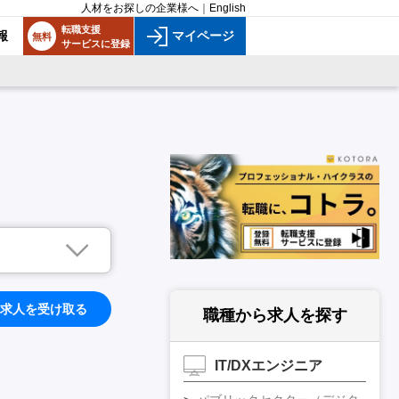
人材をお探しの企業様へ
｜
English
転職支援
報
マイページ
無料
サービスに登録
求人を受け取る
職種から求人を探す
IT/DXエンジニア