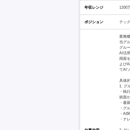
年収レンジ
120
ポジション
テッ
業務概
当グ
グルー
AI
両面
よびA
てA
具体的
1. 
・執行
術面
・最新
・グ
・A
・ナ