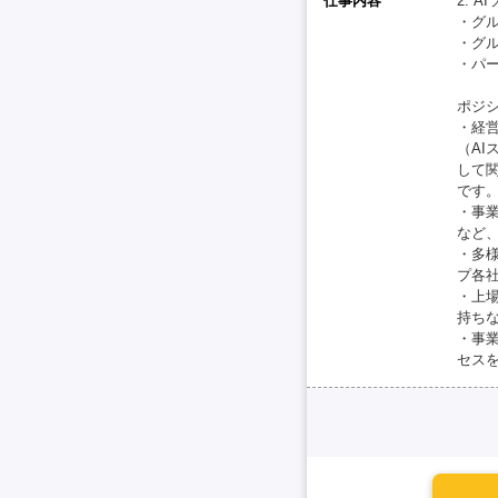
仕事内容
2. 
・グ
・グ
・パ
ポジシ
・経営
（AI
して
です
・事
など
・多
プ各
・上
持ち
・事
セス