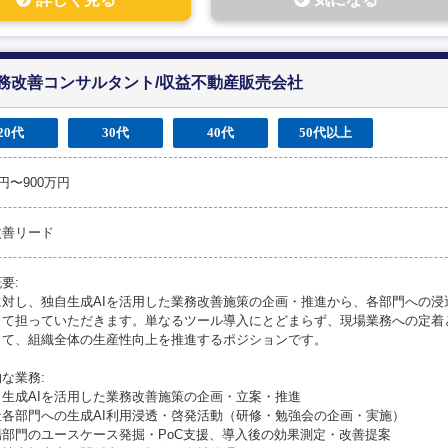
 業務改善コンサルタント/収益不動産販売会社
20代
30代
40代
50代以上
万円〜900万円
改善リード
要:
に対し、独自生成AIを活用した業務改善施策の企画・推進から、各部門への浸
して担っていただきます。単なるツール導入にとどまらず、現場業務への定着
じて、組織全体の生産性向上を推進するポジションです。
な業務:
自生成AIを活用した業務改善施策の企画・立案・推進
社各部門への生成AI利用浸透・啓発活動（研修・勉強会の企画・実施）
場部門のユースケース発掘・PoC支援、導入後の効果測定・改善提案