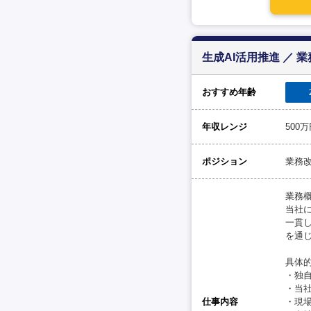
生成AI活用推進 ／
おすすめ年齢
年収レンジ
500
ポジション
業務
業務概
当社
一貫
を通
具体的
・独
・当
仕事内容
・現