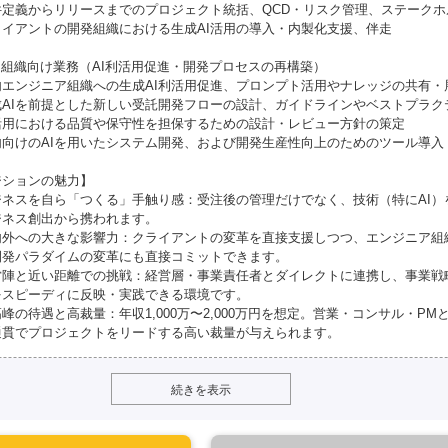
件定義からリリースまでのプロジェクト統括、QCD・リスク管理、ステーク
ライアントの開発組織における生成AI活用の導入・内製化支援、伴走
内組織向け業務（AI利活用促進・開発プロセスの再構築）
内エンジニア組織への生成AI利活用促進、プロンプト活用やナレッジの共有・
成AIを前提とした新しい受託開発フローの設計、ガイドラインやベストプラク
I活用における品質や保守性を担保するための設計・レビュー方針の策定
内向けのAIを用いたシステム開発、および開発生産性向上のためのツール導入
ジションの魅力】
ジネスを自ら「つくる」手触り感：受注後の管理だけでなく、技術（特にAI）
ジネス創出から携われます。
内外への大きな影響力：クライアントの変革を直接支援しつつ、エンジニア組
開発パラダイムの変革にも直接コミットできます。
営陣と近い距離での挑戦：経営層・事業責任者とダイレクトに連携し、事業戦
をスピーディに反映・実践できる環境です。
峰の待遇と高裁量：年収1,000万〜2,000万円を想定。営業・コンサル・P
通貫でプロジェクトをリードする高い裁量が与えられます。
続きを表示