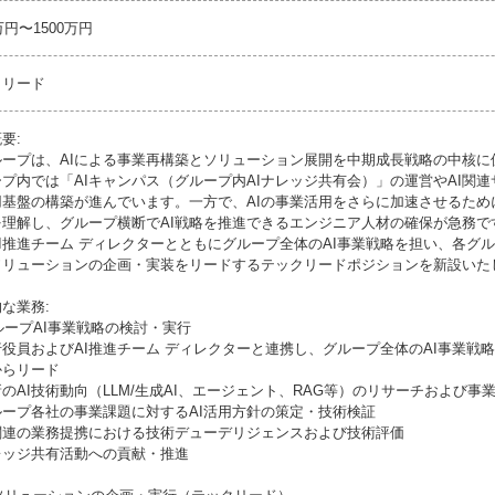
0万円〜1500万円
クリード
要:
ループは、AIによる事業再構築とソリューション展開を中期成長戦略の中核に
プ内では「AIキャンパス（グループ内AIナレッジ共有会）」の運営やAI関
活用基盤の構築が進んでいます。一方で、AIの事業活用をさらに加速させるた
を理解し、グループ横断でAI戦略を推進できるエンジニア人材の確保が急務で
I推進チーム ディレクターとともにグループ全体のAI事業戦略を担い、各グ
Iソリューションの企画・実装をリードするテックリードポジションを新設いた
な業務:
グループAI事業戦略の検討・実行
役員およびAI推進チーム ディレクターと連携し、グループ全体のAI事業戦
からリード
のAI技術動向（LLM/生成AI、エージェント、RAG等）のリサーチおよび事
ループ各社の事業課題に対するAI活用方針の策定・技術検証
I関連の業務提携における技術デューデリジェンスおよび技術評価
レッジ共有活動への貢献・推進