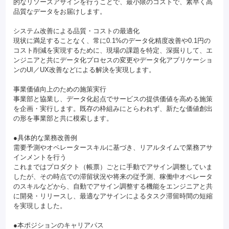
的なリソースアサインを行うことで、最小限のコストで、素早く高
品質なデータをお届けします。
システム改善による品質・コストの最適化
現状に満足することなく、常に0.1%のデータ化精度改善や0.1円の
コスト削減を実現するために、現場の課題を特定、深掘りして、エ
ンジニアと共にデータ化プロセスの変更やデータ化アプリケーショ
ンのUI／UX改善などによる解決を実現します。
事業価値向上のための施策実行
事業部と協業し、データ化起点でサービスの提供価値を高める施策
を企画・実行します。既存の枠組みにとらわれず、新たな価値創出
の形を事業部と共に模索します。
●具体的な業務改善例
需要予測やオペレータースキルに基づき、リアルタイムで業務アサ
インメントを行う
これまではプロダクト（帳票）ごとに手動でアサイン調整していま
したが、その時点での滞留状況や将来の従予測、稼働中オペレータ
のスキルなどから、自動でアサイン調整する機能をエンジニアと共
に開発・リリースし、最適なアサインによるタスク滞留時間の短縮
を実現しました。
●本ポジションのキャリアパス