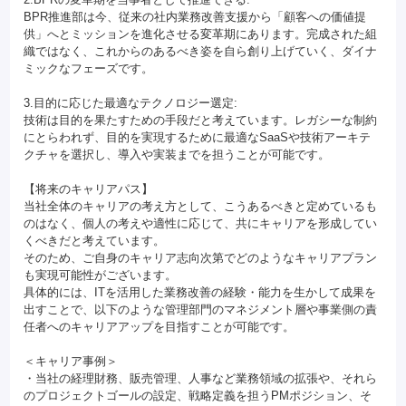
BPR推進部は今、従来の社内業務改善支援から「顧客への価値提
供」へとミッションを進化させる変革期にあります。完成された組
織ではなく、これからのあるべき姿を自ら創り上げていく、ダイナ
ミックなフェーズです。
3.目的に応じた最適なテクノロジー選定:
技術は目的を果たすための手段だと考えています。レガシーな制約
にとらわれず、目的を実現するために最適なSaaSや技術アーキテ
クチャを選択し、導入や実装までを担うことが可能です。
【将来のキャリアパス】
当社全体のキャリアの考え方として、こうあるべきと定めているも
のはなく、個人の考えや適性に応じて、共にキャリアを形成してい
くべきだと考えています。
そのため、ご自身のキャリア志向次第でどのようなキャリアプラン
も実現可能性がございます。
具体的には、ITを活用した業務改善の経験・能力を生かして成果を
出すことで、以下のような管理部門のマネジメント層や事業側の責
任者へのキャリアアップを目指すことが可能です。
＜キャリア事例＞
・当社の経理財務、販売管理、人事など業務領域の拡張や、それら
のプロジェクトゴールの設定、戦略定義を担うPMポジション、そ