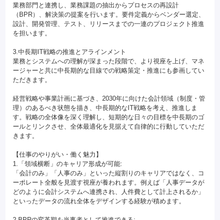
業務部門と連携し、業務課題の抽出からプロセスの再設計
（BPR）、解決策の提案を行います。要件定義からベンダー選定、
設計、開発管理、テスト、リリースまでの一連のプロジェクト推進
を担います。
3.中長期IT戦略の推進とアラインメント
業務とシステムへの理解が深まった段階で、より視座を上げ、マネ
ージャーと共に中長期的な目線での戦略策定・推進にも参画してい
ただきます。
経営戦略や事業計画に基づき、2030年に向けた会計領域（制度・管
理）のあるべき状態を描き、中長期的なIT戦略を考え、推進しま
す。戦略の全体像を深く理解し、短期的な日々の目標を中長期のゴ
ールとリンクさせ、全体最適化を見据えて自律的に行動していただ
きます。
【仕事のやりがい・働く魅力】
1.「領域横断」のキャリア形成が可能:
「会計のみ」「人事のみ」といった縦割りのキャリアではなく、コ
ーポレート全般を見渡す視座が養われます。例えば「人事データが
どのように会計システムへ連携され、人件費として計上されるか」
といったデータの流れ全体をデザインする経験が積めます。
2.BPRの変革期を当事者として推進できる: