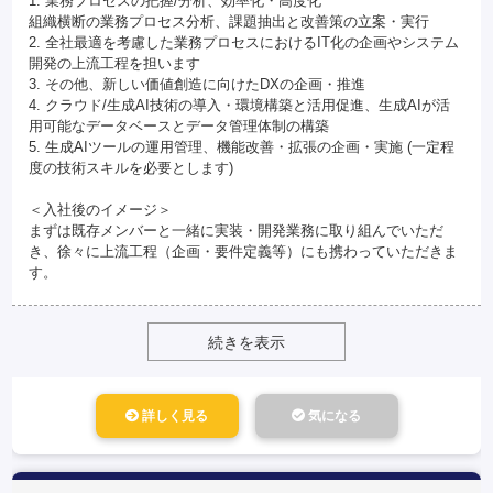
1. 業務プロセスの把握/分析、効率化・高度化
組織横断の業務プロセス分析、課題抽出と改善策の立案・実行
2. 全社最適を考慮した業務プロセスにおけるIT化の企画やシステム
開発の上流工程を担います
3. その他、新しい価値創造に向けたDXの企画・推進
4. クラウド/生成AI技術の導入・環境構築と活用促進、生成AIが活
用可能なデータベースとデータ管理体制の構築
5. 生成AIツールの運用管理、機能改善・拡張の企画・実施 (一定程
度の技術スキルを必要とします)
＜入社後のイメージ＞
まずは既存メンバーと一緒に実装・開発業務に取り組んでいただ
き、徐々に上流工程（企画・要件定義等）にも携わっていただきま
す。
続きを表示
詳しく見る
気になる