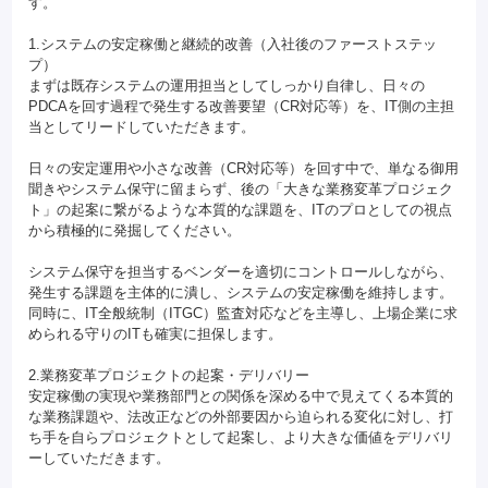
す。
1.システムの安定稼働と継続的改善（入社後のファーストステッ
プ）
まずは既存システムの運用担当としてしっかり自律し、日々の
PDCAを回す過程で発生する改善要望（CR対応等）を、IT側の主担
当としてリードしていただきます。
日々の安定運用や小さな改善（CR対応等）を回す中で、単なる御用
聞きやシステム保守に留まらず、後の「大きな業務変革プロジェク
ト」の起案に繋がるような本質的な課題を、ITのプロとしての視点
から積極的に発掘してください。
システム保守を担当するベンダーを適切にコントロールしながら、
発生する課題を主体的に潰し、システムの安定稼働を維持します。
同時に、IT全般統制（ITGC）監査対応などを主導し、上場企業に求
められる守りのITも確実に担保します。
2.業務変革プロジェクトの起案・デリバリー
安定稼働の実現や業務部門との関係を深める中で見えてくる本質的
な業務課題や、法改正などの外部要因から迫られる変化に対し、打
ち手を自らプロジェクトとして起案し、より大きな価値をデリバリ
ーしていただきます。