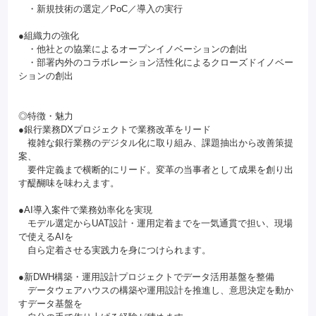
・新規技術の選定／PoC／導入の実行
●組織力の強化
・他社との協業によるオープンイノベーションの創出
・部署内外のコラボレーション活性化によるクローズドイノベー
ションの創出
◎特徴・魅力
●銀行業務DXプロジェクトで業務改革をリード
複雑な銀行業務のデジタル化に取り組み、課題抽出から改善策提
案、
要件定義まで横断的にリード。変革の当事者として成果を創り出
す醍醐味を味わえます。
●AI導入案件で業務効率化を実現
モデル選定からUAT設計・運用定着までを一気通貫で担い、現場
で使えるAIを
自ら定着させる実践力を身につけられます。
●新DWH構築・運用設計プロジェクトでデータ活用基盤を整備
データウェアハウスの構築や運用設計を推進し、意思決定を動か
すデータ基盤を