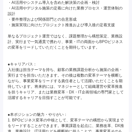
・AI活用やシステム導入を含めた解決策の企画・検討
・AI活用やデジタル施策の定着に向けた業務プロセス・運営体制の
設計
・要件整理および関係部門との合意形成
・施策実現に向けたプロジェクト推進および導入後の定着支援
単なるプロジェクト運営ではなく、課題整理から構想策定、業務設
計、実行まで一気通貫で携わり、事業・ITの両面からBPOビジネス
の変革をリードしていただくことを期待しています。
●キャリアパス：
入社後は担当テーマを持ち、顧客の業務課題分析から施策の企画・
実行までを担当いただきます。その後は複数の変革テーマを横断し
ながら、事業変革をリードする責任者として活躍いただくことを期
待しています。将来的には、マネジャーとして組織運営や変革推進
を担うキャリア、または業務変革・DX・IT企画領域の専門家として
活躍するキャリアを目指すことが可能です。
●本ポジションの魅力・やりがい：
1. BPOビジネス変革の中核として、変革テーマの構想から実現まで
をリードすることができます。事業課題を起点に、業務改革、DX推
進、業務設計、IT活用などを横断的に担うことで、事業変革そのも