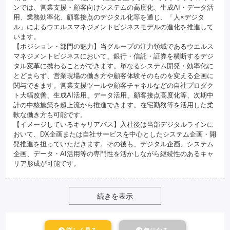
ンでは、営業支援・顧客向けシステムの高度化、生成AI・データ活
用、業務効率化、顧客接点のデジタル化等を通じ、「人×デジタ
ル」によるウエルスマネジメントビジネスモデルの進化を推進して
います。
【ポジション・部門の魅力】当グループの注力領域であるウエルス
マネジメントビジネスにおいて、銀行・信託・証券を横断するデジ
タル変革に携わることができます。単なるシステム開発・効率化に
とどまらず、営業現場の働き方や顧客体験そのものを変える企画に
関与できます。営業支援ツールや顧客チャネルなどの自社プロダク
ト大幅改善、生成AI活用、データ活用、顧客接点高度化等、次期中
計の中核施策を超上流から推進できます。在宅勤務等を活用した柔
軟な働き方も可能です。
【イメージしているキャリアパス】入社後は当部デジタルラインに
おいて、DX企画または自社サービスを中心としたシステム企画・開
発推進を担っていただきます。その後も、デジタル企画、システム
企画、データ・AI活用等の専門性を活かしながら継続性のあるキャ
リア形成が可能です。
続きを表示