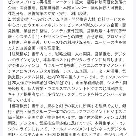
ビジネスプロセス再構築・マーケット拡大・顧客体験高度化施策の
企画・開発推進。営業担当者・本部メンバー・顧客体験の可視化、
課題分析、改善施策の立案・実行、利用浸透。
2. 営業支援ツールのシステム企画・開発推進人材: 自社サービスを
中心としたウエルスマネジメントビジネス領域のシステム企画・開
発推進、業務要件整理、システム要件定義。営業現場・本部関係部
署・システム部門・外部ベンダーとの調整、合意形成、プロジェク
ト推進、利用浸透。リリース後の利用状況分析、ユーザーの声を踏
まえた改善企画・機能高度化。
【組織構成】当部内には、戦略企画、人材開発、営業推進、デジタ
ルのラインがあり、本募集ポストはデジタルラインに所属します。
デジタルラインは、当グループを横断したウエルスマネジメントビ
ジネスにおけるデジタル戦略、システム企画、データ・AI活用、営
業支援システム開発、社内DX等を担うチームです。ラインメンバー
は20人強で平均年齢は30代半ばです。企画業務経験者、システム開
発経験者、個人営業・ウエルスマネジメントビジネス領域経験者、
キャリア採用者など、多様なバックグラウンドを持つメンバーが在
籍しています。
【部署概要】当部は、持株と銀行の双方に所属する組織であり、銀
行・信託・証券グループ一体でのウエルスマネジメントビジネスに
係る戦略・企画立案・推進を担います。部全体の業務ラインは人材
開発、デジタル、営業推進等多岐に及びますが、本募集ポストはデ
ジタルラインにおいて、ウエルスマネジメントビジネスのデジタル
戦略・システム企画・社内DX推進を担うポストです。デジタルライ