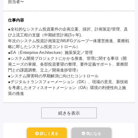
担当者〜
仕事内容
●全社的なシステム投資案件の企画立案、採択、計画策定/管理、及
び上流工程の支援（中期経営計画(3ヶ年)、
年次のシステム投資計画策定/MUFGグループ一体運営推進、業務戦
略に即したシステム投資コントロール）
●EA（Enterprise Architecture）施策策定／管理
●システム開発プロジェクトにかかる推進、管理に関する事項（開
発ニーズの掌握、各部投資要望の整理、要件定義サポート、業務部
門との課題調整、立上／開発進捗管理）
●システム障害時の早期解消に向けたコントロール
●デジタルトランスフォーメーション（DX）、現場の意見、新技術
を考慮したオフィスオートメーション（OA）環境の利便性向上施
策の推進
続きを表示
詳しく見る
気になる