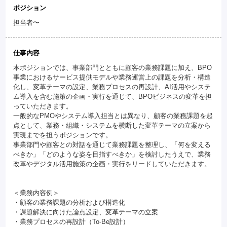
ポジション
担当者〜
仕事内容
本ポジションでは、事業部門とともに顧客の業務課題に加え、BPO
事業におけるサービス提供モデルや業務運営上の課題を分析・構造
化し、変革テーマの設定、業務プロセスの再設計、AI活用やシステ
ム導入を含む施策の企画・実行を通じて、BPOビジネスの変革を担
っていただきます。
一般的なPMOやシステム導入担当とは異なり、顧客の業務課題を起
点として、業務・組織・システムを横断した変革テーマの立案から
実現までを担うポジションです。
事業部門や顧客との対話を通じて業務課題を整理し、「何を変える
べきか」「どのような姿を目指すべきか」を検討したうえで、業務
改革やデジタル活用施策の企画・実行をリードしていただきます。
＜業務内容例＞
・顧客の業務課題の分析および構造化
・課題解決に向けた論点設定、変革テーマの立案
・業務プロセスの再設計（To-Be設計）