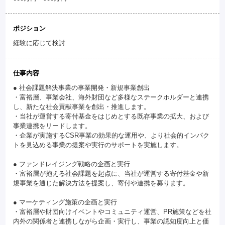
ポジション
経験に応じて検討
仕事内容
● 社会課題解決事業の事業開発・新規事業創出
・富裕層、事業会社、海外財団など多様なステークホルダーと連携
し、新たな社会貢献事業を創出・推進します。
・当社が運営する寄付基金をはじめとする既存事業の拡大、および
事業連携をリードします。
・企業が実施するCSR事業の効果的な運用や、より社会的インパク
トを見込める事業の提案や実行のサポートを実施します。
● ファンドレイジング戦略の企画と実行
・富裕層が抱える社会課題を起点に、当社が運営する寄付基金や新
規事業を通じた解決方法を提案し、寄付や連携を募ります。
● マーケティング施策の企画と実行
・富裕層や財団向けイベントやコミュニティ運営、PR施策などを社
内外の関係者と連携しながら企画・実行し、事業の認知度向上と価