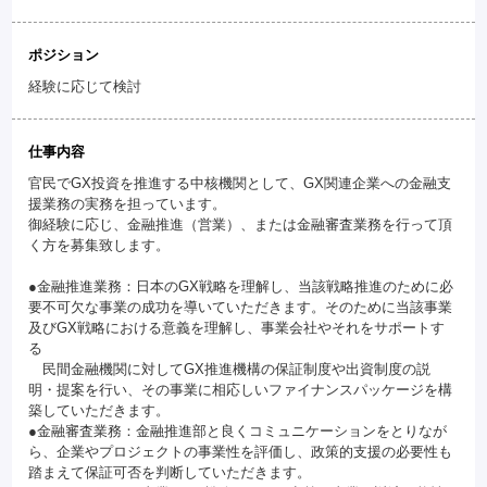
ポジション
経験に応じて検討
仕事内容
官民でGX投資を推進する中核機関として、GX関連企業への金融支
援業務の実務を担っています。
御経験に応じ、金融推進（営業）、または金融審査業務を行って頂
く方を募集致します。
●金融推進業務：日本のGX戦略を理解し、当該戦略推進のために必
要不可欠な事業の成功を導いていただきます。そのために当該事業
及びGX戦略における意義を理解し、事業会社やそれをサポートす
る
民間金融機関に対してGX推進機構の保証制度や出資制度の説
明・提案を行い、その事業に相応しいファイナンスパッケージを構
築していただきます。
●金融審査業務：金融推進部と良くコミュニケーションをとりなが
ら、企業やプロジェクトの事業性を評価し、政策的支援の必要性も
踏まえて保証可否を判断していただきます。