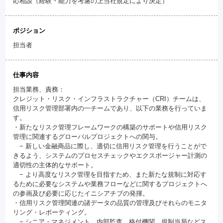
応相談（経験・能力を考慮の上当社規定により決定）
ポジション
担当者
仕事内容
担当業務、責務：
クレジット・リスク・インフラストラクチャー（CRI）チームは、
信用リスク管理部署内の一チームであり、以下の業務を行っていま
す。
・新たなリスク管理フレームワークの構築のサポートや信用リスク
管理に関連するグローバルプロジェクトへの関与。
− 新しい金融商品に際し、適切に信用リスク管理を行うことがで
きるよう、システムのプロセスチェックやエクスポージャー計測の
適切性の主体的なサポート。
− より高度なリスク管理を目指すため、また新たな規制に対応す
るために必要なシステムや業務フローなどに関するプロジェクトへ
の参画及び必要に応じたイニシアチブの発揮。
・信用リスク管理関連の諸データの品質の管理及びそれらのモニタ
リング・レポーティング。
− シニア・マネジメント、内部監査、格付機関、規制当局などス