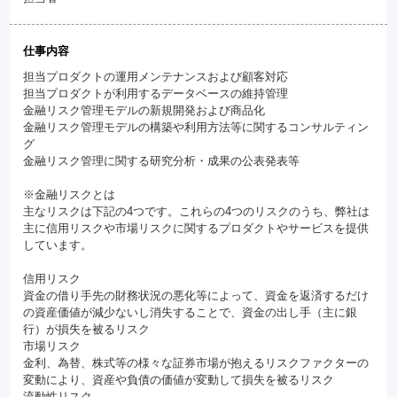
仕事内容
担当プロダクトの運用メンテナンスおよび顧客対応
担当プロダクトが利用するデータベースの維持管理
金融リスク管理モデルの新規開発および商品化
金融リスク管理モデルの構築や利用方法等に関するコンサルティン
グ
金融リスク管理に関する研究分析・成果の公表発表等
※金融リスクとは
主なリスクは下記の4つです。これらの4つのリスクのうち、弊社は
主に信用リスクや市場リスクに関するプロダクトやサービスを提供
しています。
信用リスク
資金の借り手先の財務状況の悪化等によって、資金を返済するだけ
の資産価値が減少ないし消失することで、資金の出し手（主に銀
行）が損失を被るリスク
市場リスク
金利、為替、株式等の様々な証券市場が抱えるリスクファクターの
変動により、資産や負債の価値が変動して損失を被るリスク
流動性リスク