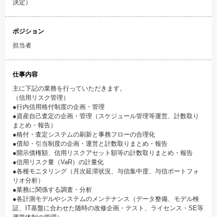
決定）
ポジション
担当者
仕事内容
主に下記の業務を行っていただきます。
（信用リスク管理）
●行内信用格付制度の企画・管理
●資産自己査定の企画・管理（スケジュール管理等運営、計数取り
まとめ・報告）
●格付・査定システムの刷新と事務フローの合理化
●償却・引当制度の企画・運営と計数取りまとめ・報告
●開示債権額、信用リスクアセット額等の計数取りまとめ・報告
●信用リスク量（VaR）の計量化
●各種モニタリング（月次延滞状況、与信集中度、与信ポートフォ
リオ分析）
●業務に関係する調査・分析
●各計測モデルやシステムのメンテナンス（データ整備、モデル検
証、IT基盤に合わせた随時の改修企画・テスト、ライセンス・SE等