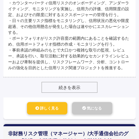
・カウンターパーティ信用リスクのオンボーディング、アンダーラ
イティング、モニタリングを実施し、信用力の評価、信用限度の設
定、およびその限度に対するエクスポージャーの管理を行う。
・日々の主要リスク指標をモニタリングし、信用状況の悪化や限度
超過、その他信用懸念が発生した場合は速やかにエスカレーション
する。
・ポートフォリオがリスク許容度の範囲内にあることを確認するた
め、信用ポートフォリオ指標の作成・モニタリングを行う。
・事前承認の枠組みのもとで大口かつ複雑な取引の監視、レビュ
ー、承認を行い、取引活動に対する効果的なセカンドラインレビュ
ーおよび牽制を提供し、リスクフレームワーク、分析、コントロー
ルの強化を目的とした信用リスク関連プロジェクトを推進する。
続きを表示
詳しく見る
気になる
非財務リスク管理（マネージャー）/大手通信会社のグ