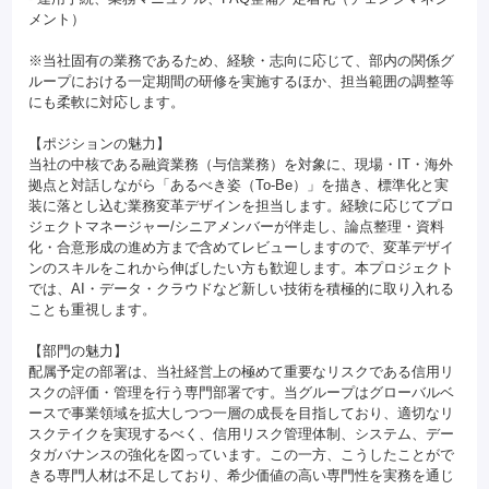
メント）
※当社固有の業務であるため、経験・志向に応じて、部内の関係グ
ループにおける一定期間の研修を実施するほか、担当範囲の調整等
にも柔軟に対応します。
【ポジションの魅力】
当社の中核である融資業務（与信業務）を対象に、現場・IT・海外
拠点と対話しながら「あるべき姿（To-Be）」を描き、標準化と実
装に落とし込む業務変革デザインを担当します。経験に応じてプロ
ジェクトマネージャー/シニアメンバーが伴走し、論点整理・資料
化・合意形成の進め方まで含めてレビューしますので、変革デザイ
ンのスキルをこれから伸ばしたい方も歓迎します。本プロジェクト
では、AI・データ・クラウドなど新しい技術を積極的に取り入れる
ことも重視します。
【部門の魅力】
配属予定の部署は、当社経営上の極めて重要なリスクである信用リ
スクの評価・管理を行う専門部署です。当グループはグローバルベ
ースで事業領域を拡大しつつ一層の成長を目指しており、適切なリ
スクテイクを実現するべく、信用リスク管理体制、システム、デー
タガバナンスの強化を図っています。この一方、こうしたことがで
きる専門人材は不足しており、希少価値の高い専門性を実務を通じ