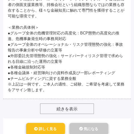
者の側面支援業務等、持株会社という組織形態ならではの業務も存
在することから、様々な金融知見に触れて専門性を獲得することが
可能な環境です。
＜業務の具体例＞
●グループ全体の危機管理対応の高度化：BCP態勢の高度化の推
進、危機事象発生時の事務局対応
●グループ全体のオペレーショナル・リスク管理態勢の強化：事故
報告の事象分析や研修の立案等
●外部委託先管理態勢の強化：サードパーティリスク管理で求めら
れる目線に沿った運用の立案等
●各種金融規制対応等
●各種会議体・経営陣向けの資料作成及び一部レポーティング
●チームビルディングに資する業務全般
※上記は一例です。ご本人の適性、ご経験、ご希望を考慮して業務
をアサイン致します。
続きを表示
詳しく見る
気になる