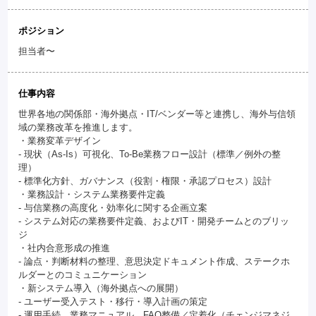
ポジション
担当者〜
仕事内容
世界各地の関係部・海外拠点・IT/ベンダー等と連携し、海外与信領
域の業務改革を推進します。
・業務変革デザイン
- 現状（As-Is）可視化、To-Be業務フロー設計（標準／例外の整
理）
- 標準化方針、ガバナンス（役割・権限・承認プロセス）設計
・業務設計・システム業務要件定義
- 与信業務の高度化・効率化に関する企画立案
- システム対応の業務要件定義、およびIT・開発チームとのブリッ
ジ
・社内合意形成の推進
- 論点・判断材料の整理、意思決定ドキュメント作成、ステークホ
ルダーとのコミュニケーション
・新システム導入（海外拠点への展開）
- ユーザー受入テスト・移行・導入計画の策定
- 運用手続、業務マニュアル、FAQ整備／定着化（チェンジマネジ