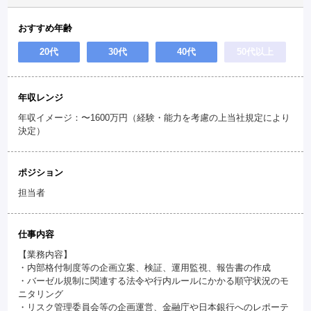
おすすめ年齢
20代
30代
40代
50代以上
年収レンジ
年収イメージ：〜1600万円（経験・能力を考慮の上当社規定により
決定）
ポジション
担当者
仕事内容
【業務内容】
・内部格付制度等の企画立案、検証、運用監視、報告書の作成
・バーゼル規制に関連する法令や行内ルールにかかる順守状況のモ
ニタリング
・リスク管理委員会等の企画運営、金融庁や日本銀行へのレポーテ