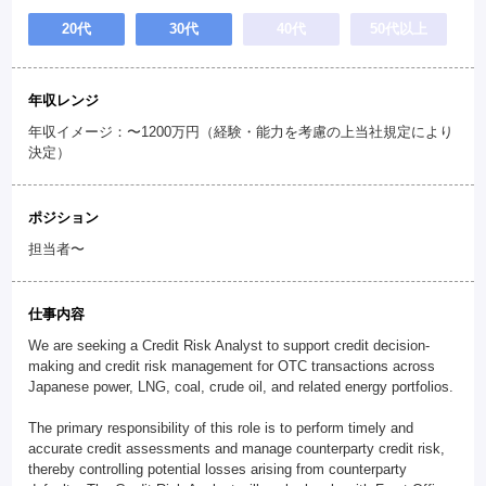
20代
30代
40代
50代以上
年収レンジ
年収イメージ：〜1200万円（経験・能力を考慮の上当社規定により
決定）
ポジション
担当者〜
仕事内容
We are seeking a Credit Risk Analyst to support credit decision-
making and credit risk management for OTC transactions across
Japanese power, LNG, coal, crude oil, and related energy portfolios.
The primary responsibility of this role is to perform timely and
accurate credit assessments and manage counterparty credit risk,
thereby controlling potential losses arising from counterparty