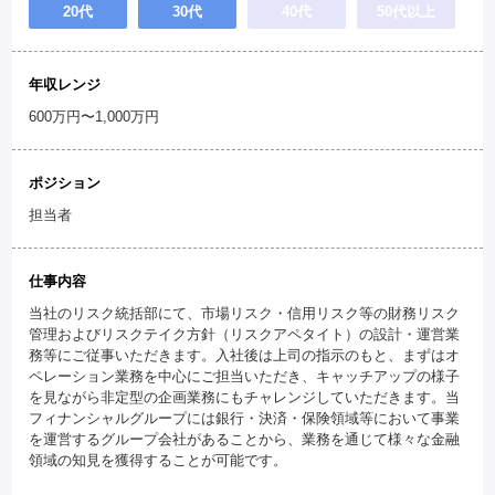
20代
30代
40代
50代以上
年収レンジ
600万円〜1,000万円
ポジション
担当者
仕事内容
当社のリスク統括部にて、市場リスク・信用リスク等の財務リスク
管理およびリスクテイク方針（リスクアペタイト）の設計・運営業
務等にご従事いただきます。入社後は上司の指示のもと、まずはオ
ペレーション業務を中心にご担当いただき、キャッチアップの様子
を見ながら非定型の企画業務にもチャレンジしていただきます。当
フィナンシャルグループには銀行・決済・保険領域等において事業
を運営するグループ会社があることから、業務を通じて様々な金融
領域の知見を獲得することが可能です。