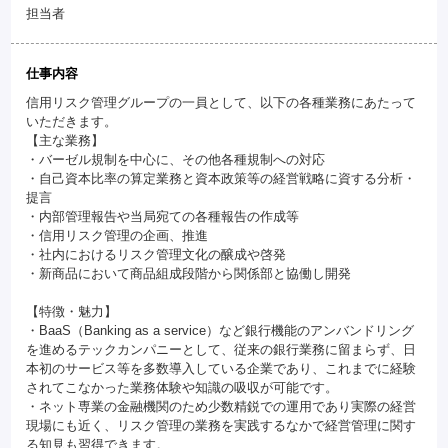
担当者
仕事内容
信用リスク管理グループの一員として、以下の各種業務にあたって
いただきます。
【主な業務】
・バーゼル規制を中心に、その他各種規制への対応
・自己資本比率の算定業務と資本政策等の経営戦略に資する分析・
提言
・内部管理報告や当局宛ての各種報告の作成等
・信用リスク管理の企画、推進
・社内におけるリスク管理文化の醸成や啓発
・新商品において商品組成段階から関係部と協働し開発
【特徴・魅力】
・BaaS（Banking as a service）など銀行機能のアンバンドリング
を進めるテックカンパニーとして、従来の銀行業務に留まらず、日
本初のサービス等を多数導入している企業であり、これまでに経験
されてこなかった業務体験や知識の吸収が可能です。
・ネット専業の金融機関のため少数精鋭での運用であり実際の経営
現場にも近く、リスク管理の業務を実践するなかで経営管理に関す
る知見も習得できます。