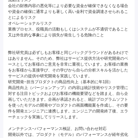
会社の財務内容の悪化等により必要な資金が確保できなくなる場合
や資金の確保に通常よりも著しく高い金利で資金調達させられるこ
とによるリスク
オペレーショナルリスク
業務プロセス、役職員の活動もしくはシステムが不適切であること
又は外生的な事象により損失が発生しうる危険のこと
弊社研究員は必ずしもお客様と同じバックグラウンドがあるわけで
はありません。そのため、弊社はサービス提供方法や研究開発のベ
ースとしてお客様のご意見を非常に重視しています。お客様の業務
をお客様から直接学び、その学びから自らの分析スキルを活かした
サービスの提供や研究開発を実践しています。
研究開発−担当プロダクトの商品性向上（基本的に年1回）
商品性向上（バージョンアップ）の内容は統計技術やリスク管理に
対する注目トピックおよびお客様の機能要望などを踏まえ、自ら企
画していただきます。企画が承認されると、統計プログラムソフト
を使ったモデルの開発やプロダクトの画面機能案を作成し、その要
件を開発エンジニアに連携します。エンジニアの開発終了後、エラ
ーチェックを実施してリリースします。
メンテナンス−パフォーマンス検証、お問い合わせ対応
開発以外では、プロダクト（モデル）のパフォーマンスが経年劣化