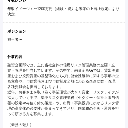
年収レンジ
年収イメージ：〜1200万円（経験・能力を考慮の上当社規定により
決定）
ポジション
担当者〜
仕事内容
融資企画部では、主に当社全体の信用リスク管理業務の企画・立
案・管理を担当しています。その中で、融資企画Grでは、貸出等資
産および投資資産の基盤強化ならびに健全性維持に関する事項の企
画立案や、与信業務および与信制度全般にわたる企画立案・管理、
各種委員会を担当しております。
近年、お客さまを取り巻く事業環境が大きく変化、リスクテイクが
拡大していく中で、集中リスク管理業務（セクター・個社上限与信
額の設定や与信方針の策定）や、出資・事業投資にかかるリスク管
理の高度化の必要性が高まってきており、同業務の企画・運営を担
って頂ける方を募集します。
【業務の魅力】