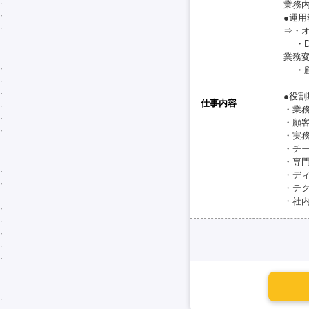
業務
●運
⇒・
・D
業務
・顧
●役割
仕事内容
・業
・顧
・実
・チ
・専
・デ
・テ
・社