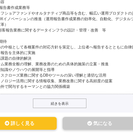
内容
用報告書作成業務等
オフショアファンドやオルタナティブ商品等を含む、幅広い運用プロダクトの
Xイノベーションの推進（運用報告書作成業務の効率化、自動化、デジタル
変革）
客報告業務に関するデータインフラの設計・管理・改善 等
期待
務の中核として各種案件の対応方針を策定し、上位者へ報告するとともに自律
客報告を主体的に実施
務課題の自律的解決
ーム業務全般の理解、業務改善のための具体的施策の立案・推進
門知識やノウハウの展開等と指導
ィスクローズ業務に関するDBやツールの深い理解と適切な活用
クノロジー活用に関する情報収集、業務改善に関する高頻度の提案
内外で関与するキーマンとの協力関係構築
続きを表示
詳しく見る
気になる