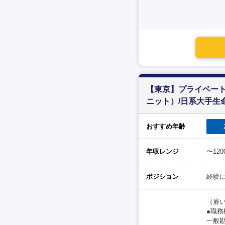
【東京】プライベー
ニット）/日系大手生
おすすめ年齢
年収レンジ
〜12
ポジション
経験
（雇
●職
一般