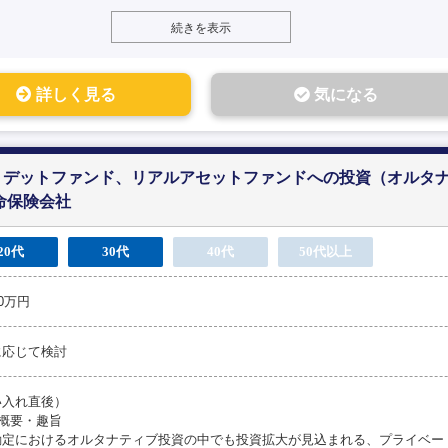
続きを表示
詳しく見る
気になる
トデットファンド、リアルアセットファンドへの投資（オルタ
命保険会社
20代
30代
40代
50代以上
00万円
に応じて検討
い入れ直後）
務概要・趣旨
勘定におけるオルタナティブ投資の中でも投資拡大が見込まれる、プライベー