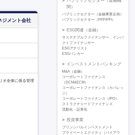
パブリックセクター（金融機
関）
パブリックセクター（金融事業企画）
パブリックセクター（PPP/PFI）
ネジメント会社
ESG関連（金融）
サステナブルファイナンサー、インパ
クトファイナンサー
ESGアナリスト
ESGバンカー
インベストメントバンキング
M&A（金融）
コーポレートファイナンス
リオ全体に係る管理
（DCM&ECM）
コーポレートファイナンス（カバレッ
ジ）
コーポレートファイナンス（IPO）
ストラクチャードファイナンス
流動化・証券化
投資事業
プリンシパルインベストメント
プライベートエクイティ（バイアウ