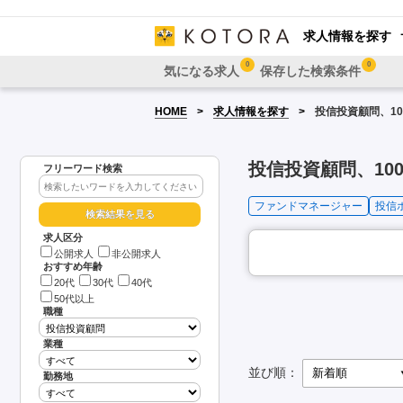
求人情報を探す
0
0
気になる求人
保存した検索条件
HOME
求人情報を探す
投信投資顧問、10
投信投資顧問、100
フリーワード検索
ファンドマネージャー
投信
求人区分
公開求人
非公開求人
おすすめ年齢
20代
30代
40代
50代以上
職種
業種
並び順：
勤務地