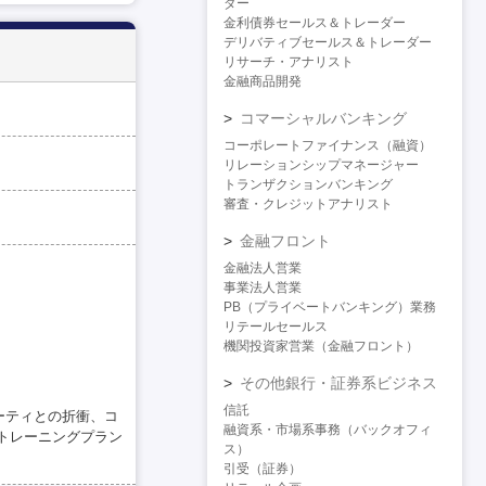
ダー
金利債券セールス＆トレーダー
デリバティブセールス＆トレーダー
リサーチ・アナリスト
金融商品開発
コマーシャルバンキング
コーポレートファイナンス（融資）
リレーションシップマネージャー
トランザクションバンキング
審査・クレジットアナリスト
金融フロント
金融法人営業
事業法人営業
PB（プライベートバンキング）業務
リテールセールス
機関投資家営業（金融フロント）
その他銀行・証券系ビジネス
信託
ーティとの折衝、コ
融資系・市場系事務（バックオフィ
トレーニングプラン
ス）
引受（証券）