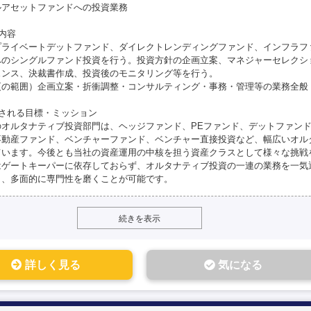
ルアセットファンドへの投資業務
内容
プライベートデットファンド、ダイレクトレンディングファンド、インフラフ
へのシングルファンド投資を行う。投資方針の企画立案、マネジャーセレクシ
ェンス、決裁書作成、投資後のモニタリング等を行う。
更の範囲）企画立案・折衝調整・コンサルティング・事務・管理等の業務全般
待される目標・ミッション
のオルタナティブ投資部門は、ヘッジファンド、PEファンド、デットファン
不動産ファンド、ベンチャーファンド、ベンチャー直接投資など、幅広いオル
ています。今後とも当社の資産運用の中核を担う資産クラスとして様々な挑戦
はゲートキーパーに依存しておらず、オルタナティブ投資の一連の業務を一気
き、多面的に専門性を磨くことが可能です。
続きを表示
詳しく見る
気になる