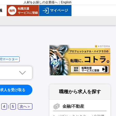
人材をお探しの企業様へ
｜
English
転職支援
報
マイページ
無料
サービスに登録
問マーケター
求人を受け取る
職種から求人を探す
金融/不動産
|
4
|
5
次へ＞