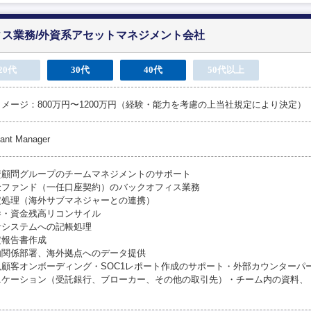
ス業務/外資系アセットマネジメント会社
20代
30代
40代
50代以上
メージ：800万円〜1200万円（経験・能力を考慮の上当社規定により決定）
tant Manager
資顧問グループのチームマネジメントのサポート
金ファンド（一任口座契約）のバックオフィス業務
処理（海外サブマネジャーとの連携）
・資金残高リコンサイル
システムへの記帳処理
報告書作成
関係部署、海外拠点へのデータ提供
規顧客オンボーディング・SOC1レポート作成のサポート・外部カウンターパ
ニケーション（受託銀行、ブローカー、その他の取引先）・チーム内の資料、