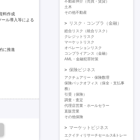
不動産仲介（売買・賃貸）
土木
その他不動産
資料作成
ツール導入等による
リスク・コンプラ（金融）
総合リスク（統合リスク）
クレジットリスク
マーケットリスク
オペレーションリスク
的に推進
コンプライアンス（金融）
AML・金融犯罪対策
保険ビジネス
アクチュアリー・保険数理
保険バックオフィス（保全・支払事
務）
引受（保険）
調査・査定
代理店営業・ホールセラー
直販営業
その他保険
マーケットビジネス
エクイティリサーチセールス&トレー