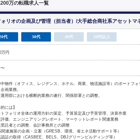
1200万の転職求人一覧
フォリオの企画及び管理（担当者）/大手総合商社系アセットマ
20代
30代
40代
50代以上
30万円
者〜
用中物件（オフィス、レジデンス、ホテル、商業、物流施設等）のポートフォ
、企画業務。
産運用部における横断的業務の遂行、関係部署との調整。
体的には】
ートフォリオ全体の運用方針の策定、予算策定及び予実管理、決算作業
定評価、エンジニアリングレポート、マーケットレポート関連業務
託受託者との調整、会計事務所との調整
G関連施策の企画・立案（GRESB、環境、省エネ活動サポート等）
認証の取得（CASBEE、BELS、DBJグリーンビルディング等）