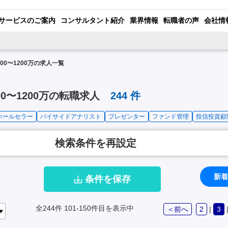
サービスのご案内
コンサルタント紹介
業界情報
転職者の声
会社情
00〜1200万の求人一覧
0〜1200万の転職求人
244
件
ホールセラー
バイサイドアナリスト
プレゼンター
ファンド管理
投信投資顧
検索条件を再設定
新着
条件を保存
全244件
101-150件目を表示中
＜前へ
2
|
3