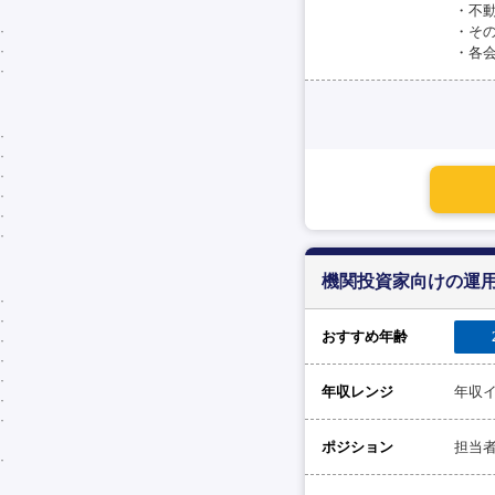
・不
・そ
・各
機関投資家向けの運用
おすすめ年齢
年収レンジ
年収イ
ポジション
担当