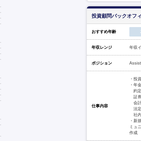
投資顧問バックオフィ
おすすめ年齢
年収レンジ
年収イ
ポジション
Assis
・投
・年
約定
証券
会計
仕事内容
法定
社内
・新
ミュ
作成