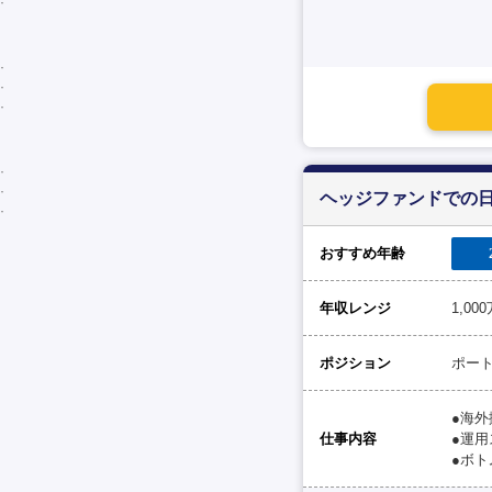
ヘッジファンドでの
おすすめ年齢
年収レンジ
1,0
ポジション
ポー
●海
仕事内容
●運用
●ボ