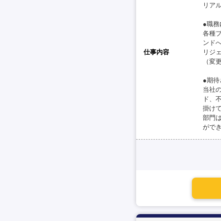
リア
●職務
各種
ンド
仕事内容
リジ
（変
●期
当社
ド、
掛け
部門
がで