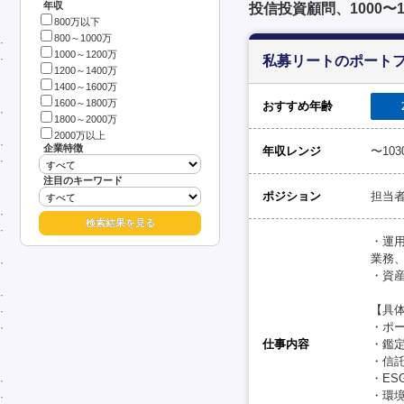
年収
投信投資顧問、1000〜
800万以下
800～1000万
1000～1200万
私募リートのポート
1200～1400万
1400～1600万
1600～1800万
おすすめ年齢
1800～2000万
2000万以上
企業特徴
年収レンジ
〜10
注目のキーワード
ポジション
担当
・運
業務
・資
【具
・ポ
仕事内容
・鑑
・信
・ES
・環境