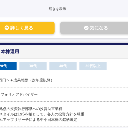
続きを表示
詳しく見る
気になる
日本株運用
20代
30代
40代
50代以上
00万円〜＋成果報酬（次年度以降）
トフォリオアドバイザー
外拠点の投資執行部隊への投資助言業務
スタイルはL&Sを軸として、各人の投資方針を尊重
トムアップリサーチによる中小日本株の銘柄選定