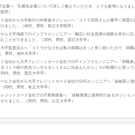
手IT企業へ「応募先企業について詳しく教えていただき、とても参考になりまし
学院卒）
ド会社から大手銀行のAI推進ポジションへ「コトラ吉田さんの素早く精度の
けました」（40代、男性、私立大学院卒）
アから大手地銀でのインフラエンジニアへ「幅広い社会見識や経験を存分に伝
むことができました」（30代、男性、国立大学卒）
ら大手監査法人へ「コトラがなければ私の就職はきっと長く続いたので、就職
代、男性、海外大学卒）
ド会社から大手クレジットカード会社でのITインフラエンジニアへ「求職者
けるコトラ様の担当コンサルタントさんに出会えたからこその転職だと思って
50代、男性、国立大学卒）
ービス会社から大手クレジットカード会社のSASエンジニアへ「金融系に強
（50代、男性、私立大学卒）
レジットカード会社でのIT業務推進へ 「経験業務と親和性のあるポジショ
がりました」（50代、男性、公立大学卒）