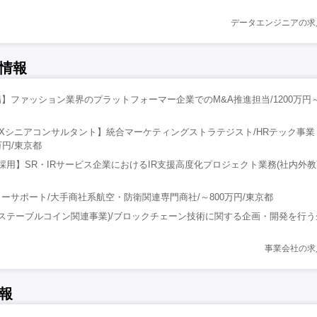
データエンジニアの求
情報
】ファッション業界のプラットフォーマー企業でのM&A推進担当/1200万円～1
Xシニアコンサルタント】統合マーケティングストラテジスト/HRテック事業
0万円/東京都
al/嘱託採用】SR・IRサービス企業におけるIR支援高度化プロジェクト業務(社内外教育
ーサポート/大手商社系航空・防衛関連専門商社/～800万円/東京都
v(ステーブルコイン関連事業)/ブロックチェーン技術に関する企画・開発を行う企
事業会社の求
報