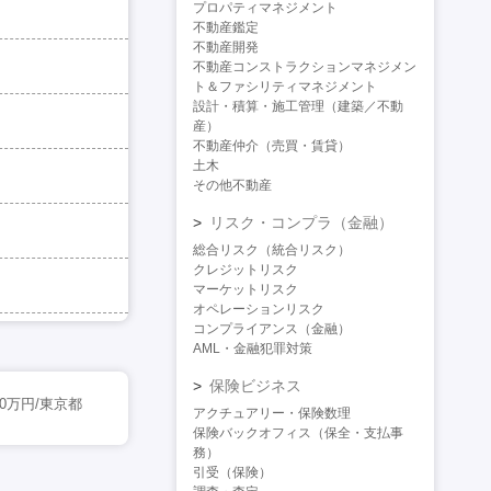
プロパティマネジメント
不動産鑑定
不動産開発
不動産コンストラクションマネジメン
ト＆ファシリティマネジメント
設計・積算・施工管理（建築／不動
産）
不動産仲介（売買・賃貸）
土木
その他不動産
リスク・コンプラ（金融）
総合リスク（統合リスク）
クレジットリスク
マーケットリスク
オペレーションリスク
コンプライアンス（金融）
AML・金融犯罪対策
保険ビジネス
0万円/東京都
アクチュアリー・保険数理
保険バックオフィス（保全・支払事
務）
引受（保険）