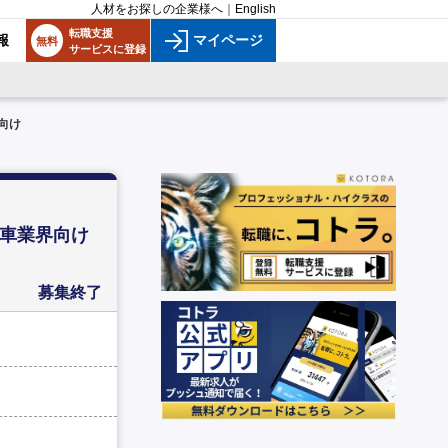
人材をお探しの企業様へ
｜
English
転職支援
報
マイページ
無料
サービスに登録
向け
動車業界向け
募集終了