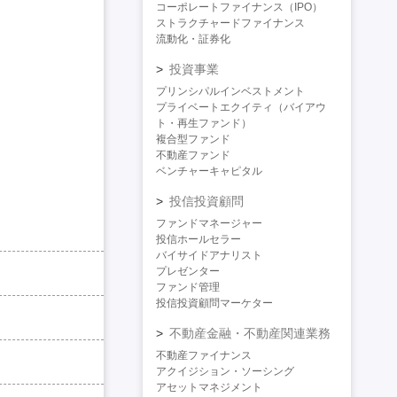
コーポレートファイナンス（IPO）
ストラクチャードファイナンス
流動化・証券化
投資事業
プリンシパルインベストメント
プライベートエクイティ（バイアウ
ト・再生ファンド）
複合型ファンド
不動産ファンド
ベンチャーキャピタル
投信投資顧問
ファンドマネージャー
投信ホールセラー
バイサイドアナリスト
プレゼンター
ファンド管理
投信投資顧問マーケター
不動産金融・不動産関連業務
不動産ファイナンス
アクイジション・ソーシング
アセットマネジメント