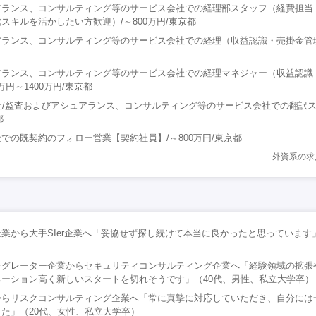
アランス、コンサルティング等のサービス会社での経理部スタッフ（経費担当
スキルを活かしたい方歓迎）/～800万円/東京都
アランス、コンサルティング等のサービス会社での経理（収益認識・売掛金管
アランス、コンサルティング等のサービス会社での経理マネジャー（収益認識
万円～1400万円/東京都
合同会社/監査およびアシュアランス、コンサルティング等のサービス会社での翻訳
都
での既契約のフォロー営業【契約社員】/～800万円/東京都
外資系の求
企業から大手SIer企業へ「妥協せず探し続けて本当に良かったと思っています
テグレーター企業からセキュリティコンサルティング企業へ「経験領域の拡張
ーション高く新しいスタートを切れそうです」（40代、男性、私立大学卒）
からリスクコンサルティング企業へ「常に真摯に対応していただき、自分には
た」（20代、女性、私立大学卒）