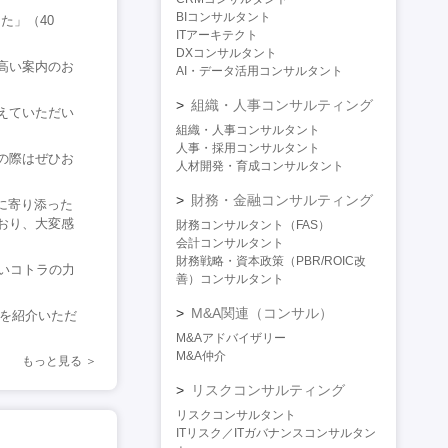
BIコンサルタント
た」（40
ITアーキテクト
DXコンサルタント
高い案内のお
AI・データ活用コンサルタント
組織・人事コンサルティング
えていただい
組織・人事コンサルタント
人事・採用コンサルタント
の際はぜひお
人材開発・育成コンサルタント
財務・金融コンサルティング
に寄り添った
おり、大変感
財務コンサルタント（FAS）
会計コンサルタント
財務戦略・資本政策（PBR/ROIC改
いコトラの力
善）コンサルタント
M&A関連（コンサル）
ンを紹介いただ
M&Aアドバイザリー
M&A仲介
もっと見る
リスクコンサルティング
リスクコンサルタント
ITリスク／ITガバナンスコンサルタン