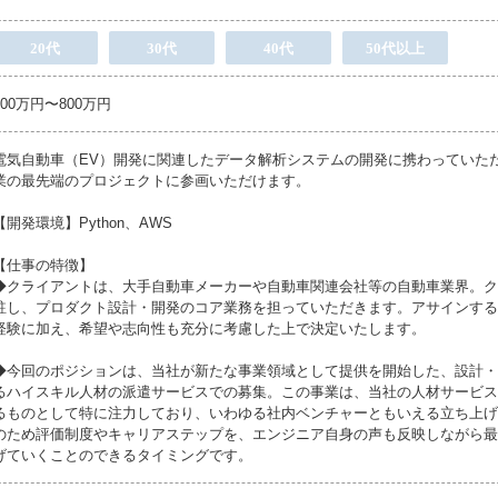
20代
30代
40代
50代以上
500万円〜800万円
電気自動車（EV）開発に関連したデータ解析システムの開発に携わっていた
業の最先端のプロジェクトに参画いただけます。
【開発環境】Python、AWS
【仕事の特徴】
◆クライアントは、大手自動車メーカーや自動車関連会社等の自動車業界。ク
駐し、プロダクト設計・開発のコア業務を担っていただきます。アサインする
経験に加え、希望や志向性も充分に考慮した上で決定いたします。
◆今回のポジションは、当社が新たな事業領域として提供を開始した、設計・
るハイスキル人材の派遣サービスでの募集。この事業は、当社の人材サービス
るものとして特に注力しており、いわゆる社内ベンチャーともいえる立ち上げ
のため評価制度やキャリアステップを、エンジニア自身の声も反映しながら最
げていくことのできるタイミングです。