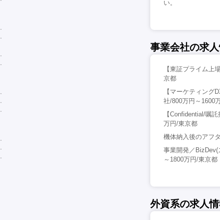
い。
事業会社の求人
【東証プライム上場
京都
【マーケティングD
社/800万円～160
【Confidenti
万円/東京都
機体納入後のアフタ
事業開発／BizDe
～1800万円/東京都
外資系の求人情