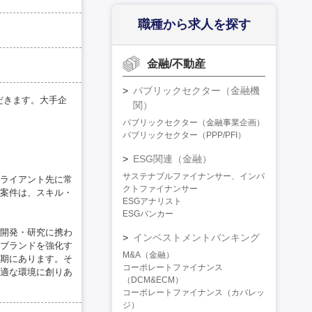
職種から求人を探す
金融/不動産
パブリックセクター（金融機
だきます。大手企
関）
パブリックセクター（金融事業企画）
パブリックセクター（PPP/PFI）
ESG関連（金融）
サステナブルファイナンサー、インパ
ライアント先に常
クトファイナンサー
案件は、スキル・
ESGアナリスト
ESGバンカー
開発・研究に携わ
インベストメントバンキング
ブランドを強化す
M&A（金融）
期にあります。そ
コーポレートファイナンス
適な環境に創りあ
（DCM&ECM）
コーポレートファイナンス（カバレッ
ジ）