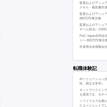
監査およびアシュ
スキル・報告書作成
監査およびアシュ
800万円/東京都
監査およびアシュ
チーム担当）/1000
PwC Japan
ト/～800万円/東京
外資系生命保険会社
転職体験記
AIソリューション
性、国立大学卒）
ネットワークイン
も実現でき、モチベ
ソフトウエア企業
たエージェントでし