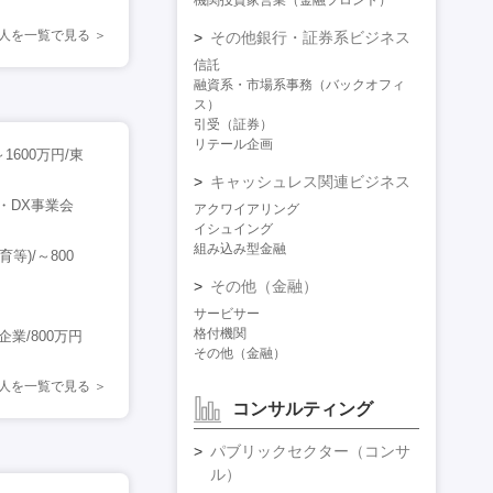
機関投資家営業（金融フロント）
人を一覧で見る
その他銀行・証券系ビジネス
信託
融資系・市場系事務（バックオフィ
ス）
引受（証券）
リテール企画
600万円/東
キャッシュレス関連ビジネス
・DX事業会
アクワイアリング
イシュイング
組み込み型金融
等)/～800
その他（金融）
サービサー
格付機関
業/800万円
その他（金融）
人を一覧で見る
コンサルティング
パブリックセクター（コンサ
ル）