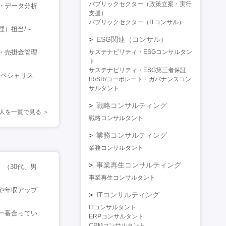
パブリックセクター（政策立案・実行
・データ分析
支援）
パブリックセクター（ITコンサル）
理）担当/～
ESG関連（コンサル）
・売掛金管理
サステナビリティ・ESGコンサルタン
ト
サステナビリティ・ESG第三者保証
スペシャリス
IR/SR/コーポレート・ガバナンスコン
サルタント
戦略コンサルティング
人を一覧で見る
戦略コンサルタント
業務コンサルティング
業務コンサルタント
事業再生コンサルティング
」（30代、男
事業再生コンサルタント
や年収アップ
ITコンサルティング
ITコンサルタント
一番合ってい
ERPコンサルタント
CRMコンサルタント