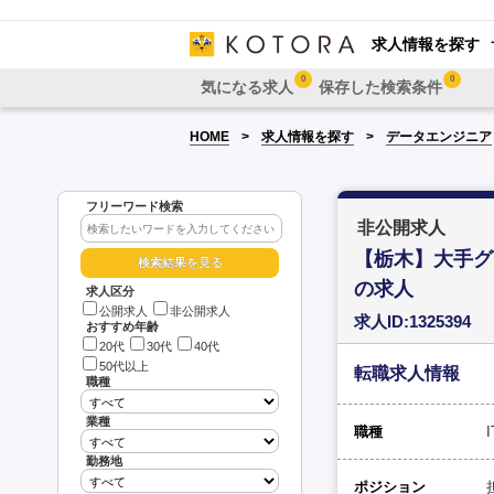
求人情報を探す
0
0
気になる求人
保存した検索条件
HOME
求人情報を探す
データエンジニア
フリーワード検索
非公開求人
【栃木】大手グ
の求人
求人区分
公開求人
非公開求人
求人ID:1325394
おすすめ年齢
20代
30代
40代
50代以上
転職求人情報
職種
業種
職種
勤務地
ポジション