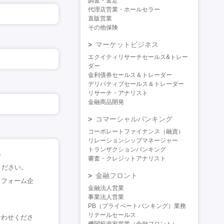
調査・査定
代理店営業・ホールセラー
直販営業
その他保険
マーケットビジネス
エクイティリサーチセールス&トレー
ダー
金利債券セールス＆トレーダー
デリバティブセールス＆トレーダー
リサーチ・アナリスト
金融商品開発
コマーシャルバンキング
コーポレートファイナンス（融資）
リレーションシップマネージャー
トランザクションバンキング
都
審査・クレジットアナリスト
ください。
金融フロント
ラットフォーム企
金融法人営業
事業法人営業
。
PB（プライベートバンキング）業務
リテールセールス
合わせくださ