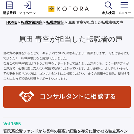
新規登録
マイページ
求人検索
メニュー
HOME
>
転職対策講座
>
転職体験記
> 原田 青空が担当した転職者様の声
原田 青空が担当した転職者の声
他の方の事例を知ることで、キャリアについての思考がより一層深まります。 ぜひご参考にし
て頂きたく、転職体験記をご用意いたしました。
なおこの転職体験記はコトラが転職をサポートさせて頂きました方のうち、ごく一部の方々が
ご厚意で、公表に差し支えない範囲で執筆くださっています。より多様な、より詳しいキャリ
アの事例を知りたい方は、コンサルタントにご相談ください。 多くの情報をご提供、整理する
ことによって皆様の転職をサポートいたします。
Vol.1555
官民系投資ファンドから長年の幅広い経験を存分に活かせる独立系ベン