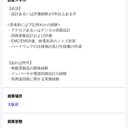
必要スキル
【必須】
・設計あるいは評価経験が1年以上ある方
<具体的には下記何れかの経験>
・アナログあるいはデジタル回路設計
・回路基板設計および評価
・EMC/EMI評価、静電気等のノイズ対策
・ハードウェアの仕様検討及び仕様書の作成
【あれば尚可】
・車載系製品の開発経験
・インバータや電源回路設計の経験
・高周波回路に関する実務経験
就業場所
大阪府
就業形態