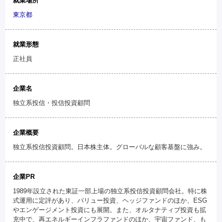
就業場所
東京都
就業形態
正社員
企業名
独立系投信・投信投資顧問
企業概要
独立系投信投資顧問。日本株主体。グローバルな顧客基盤に強み。
企業PR
1989年設立された東証一部上場の独立系投信投資顧問会社。特に株
式運用に定評があり、バリュー投資、ヘッジファンドのほか、ESG
やエンゲージメント投資にも展開。また、オルタナティブ投資も拡
充中で、再エネルギーインフラファンドのほか、宇宙ファンド、も