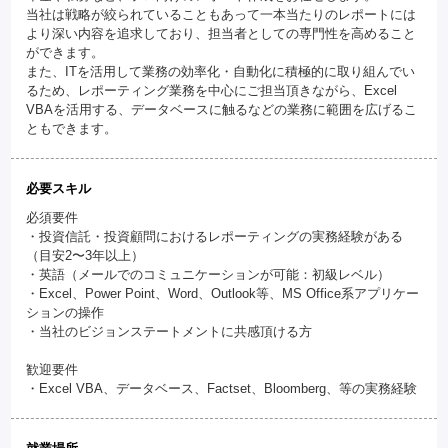
当社は戦略が絞られていることもあって一本当たりのレポートには
より深い内容を追求しており、担当者としての専門性を高めること
ができます。
また、ITを活用して業務の効率化・自動化に積極的に取り組んでい
るため、レポーティング業務を中心にご担当頂きながら、Excel
VBAを活用する、データベースに触るなどの業務に範囲を広げるこ
ともできます。
必要スキル
必須要件
・投資信託・投資顧問におけるレポーティングの実務経験がある
（目安2〜3年以上）
・英語（メールでのコミュニケーションが可能：初級レベル）
・Excel、Power Point、Word、Outlook等、MS Office系アプリケー
ションの操作
・当社のビジョンステートメントに共感頂ける方
歓迎要件
・Excel VBA、データベース、Factset、Bloomberg、等の実務経験