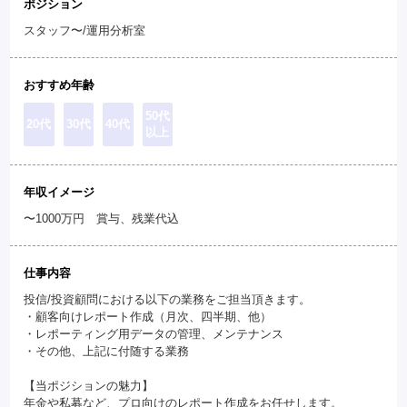
ポジション
スタッフ〜/運用分析室
おすすめ年齢
50代
20代
30代
40代
以上
年収イメージ
〜1000万円 賞与、残業代込
仕事内容
投信/投資顧問における以下の業務をご担当頂きます。
・顧客向けレポート作成（月次、四半期、他）
・レポーティング用データの管理、メンテナンス
・その他、上記に付随する業務
【当ポジションの魅力】
年金や私募など、プロ向けのレポート作成をお任せします。