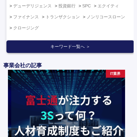
デューデリジェンス
投資銀行
SPC
エクイティ
ファイナンス
トランザクション
ノンリコースローン
クロージング
キーワード一覧へ ＞
事業会社の記事
IT業界