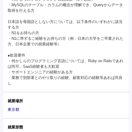
・MySQLのテーブル・カラムの概念が理解でき、Queryからデータ
取得を行える方
日本語を母国語としない方については、以下条件のいずれかに該当
する方
・N1をお持ちの方
・N1に準ずるご経験をお持ちの方（例：日本の大学をご卒業された
方、日本企業での就業経験等）
●歓迎要件
・何かしらのプログラミング言語については、Ruby on Railsであれ
ば尚可。SaaS経験者も大歓迎
・サポートエンジニアの経験がある方
・業務で別部署とのやり取りの経験、顧客対応の経験等あれば尚良
し
就業場所
東京都
就業形態