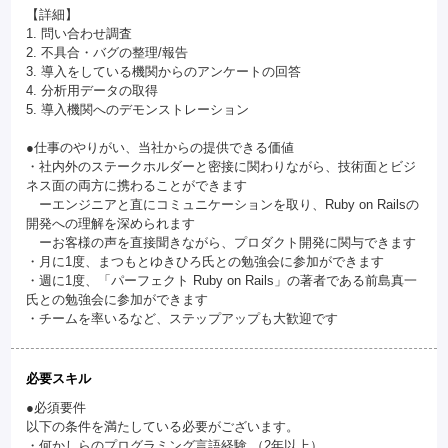
【詳細】
1. 問い合わせ調査
2. 不具合・バグの整理/報告
3. 導入をしている機関からのアンケートの回答
4. 分析用データの取得
5. 導入機関へのデモンストレーション
●仕事のやりがい、当社からの提供できる価値
・社内外のステークホルダーと密接に関わりながら、技術面とビジ
ネス面の両方に携わることができます
ーエンジニアと直にコミュニケーションを取り、Ruby on Railsの
開発への理解を深められます
ーお客様の声を直接聞きながら、プロダクト開発に関与できます
・月に1度、まつもとゆきひろ氏との勉強会に参加ができます
・週に1度、「パーフェクト Ruby on Rails」の著者である前島真一
氏との勉強会に参加ができます
・チームを率いるなど、ステップアップも大歓迎です
必要スキル
●必須要件
以下の条件を満たしている必要がございます。
・何かしらのプログラミング言語経験 （2年以上）