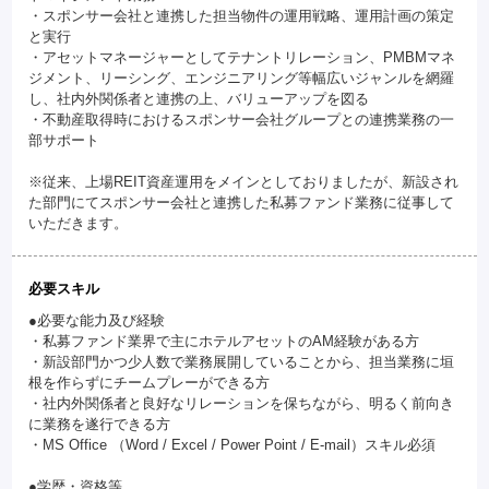
・スポンサー会社と連携した担当物件の運用戦略、運用計画の策定
と実行
・アセットマネージャーとしてテナントリレーション、PMBMマネ
ジメント、リーシング、エンジニアリング等幅広いジャンルを網羅
し、社内外関係者と連携の上、バリューアップを図る
・不動産取得時におけるスポンサー会社グループとの連携業務の一
部サポート
※従来、上場REIT資産運用をメインとしておりましたが、新設され
た部門にてスポンサー会社と連携した私募ファンド業務に従事して
いただきます。
必要スキル
●必要な能力及び経験
・私募ファンド業界で主にホテルアセットのAM経験がある方
・新設部門かつ少人数で業務展開していることから、担当業務に垣
根を作らずにチームプレーができる方
・社内外関係者と良好なリレーションを保ちながら、明るく前向き
に業務を遂行できる方
・MS Office （Word / Excel / Power Point / E-mail）スキル必須
●学歴・資格等