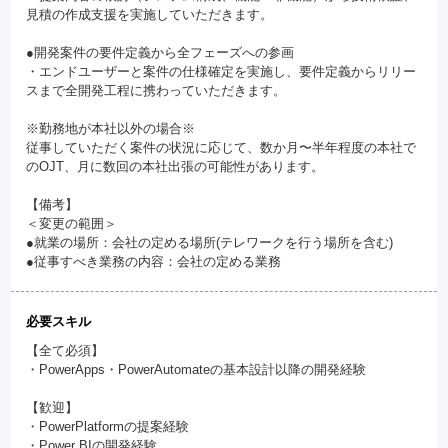
見積の作成支援を実施していただきます。
●開発案件の要件定義から全フェーズへの参画
・エンドユーザーと案件の仕様確定を実施し、要件定義からリリー
スまで全開発工程に携わっていただきます。
※勤務地が本社以外の場合※
従事していただく案件の状況に応じて、数か月〜半年程度の本社で
のOJT、月に数回の本社出張の可能性があります。
【備考】
＜変更の範囲＞
●就業の場所：会社の定める場所(テレワークを行う場所を含む)
●従事すべき業務の内容：会社の定める業務
必要スキル
【全て必須】
・PowerApps・PowerAutomateの基本設計以降の開発経験
【歓迎】
・PowerPlatformの提案経験
・Power BIの開発経験