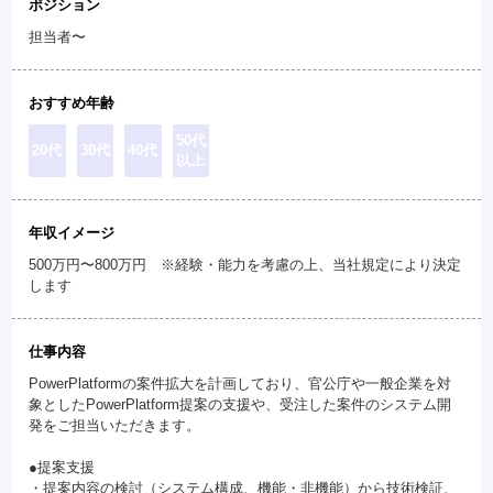
ポジション
担当者〜
おすすめ年齢
50代
20代
30代
40代
以上
年収イメージ
500万円〜800万円 ※経験・能力を考慮の上、当社規定により決定
します
仕事内容
PowerPlatformの案件拡大を計画しており、官公庁や一般企業を対
象としたPowerPlatform提案の支援や、受注した案件のシステム開
発をご担当いただきます。
●提案支援
・提案内容の検討（システム構成、機能・非機能）から技術検証、