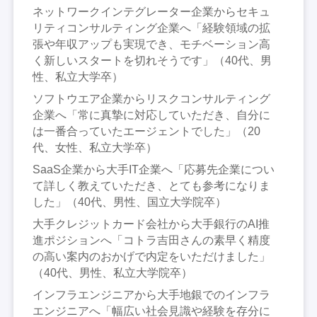
ネットワークインテグレーター企業からセキュ
リティコンサルティング企業へ「経験領域の拡
張や年収アップも実現でき、モチベーション高
く新しいスタートを切れそうです」（40代、男
性、私立大学卒）
ソフトウエア企業からリスクコンサルティング
企業へ「常に真摯に対応していただき、自分に
は一番合っていたエージェントでした」（20
代、女性、私立大学卒）
SaaS企業から大手IT企業へ「応募先企業につい
て詳しく教えていただき、とても参考になりま
した」（40代、男性、国立大学院卒）
大手クレジットカード会社から大手銀行のAI推
進ポジションへ「コトラ吉田さんの素早く精度
の高い案内のおかげで内定をいただけました」
（40代、男性、私立大学院卒）
インフラエンジニアから大手地銀でのインフラ
エンジニアへ「幅広い社会見識や経験を存分に