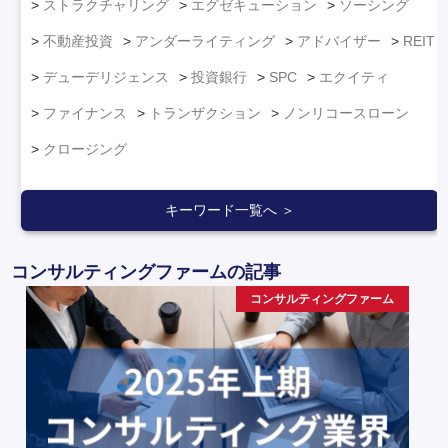
ストラクチャリング
エグゼキューション
ソーシング
不動産投資
アンダーライティング
アドバイザー
REIT
デューデリジェンス
投資銀行
SPC
エクイティ
ファイナンス
トランザクション
ノンリコースローン
クロージング
キーワード一覧へ ＞
コンサルティングファームの記事
コンサルティングファーム