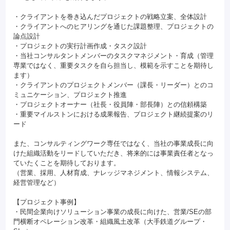
・クライアントを巻き込んだプロジェクトの戦略立案、全体設計
・クライアントへのヒアリングを通じた課題整理、プロジェクトの
論点設計
・プロジェクトの実行計画作成・タスク設計
・当社コンサルタントメンバーのタスクマネジメント・育成（管理
専業ではなく、重要タスクを自ら担当し、模範を示すことを期待し
ます）
・クライアントのプロジェクトメンバー（課長・リーダー）とのコ
ミュニケーション、プロジェクト推進
・プロジェクトオーナー（社長・役員陣・部長陣）との信頼構築
・重要マイルストンにおける成果報告、プロジェクト継続提案のリ
ード
また、コンサルティングワーク専任ではなく、当社の事業成長に向
けた組織活動をリードしていただき、将来的には事業責任者となっ
ていたくことを期待しております。
（営業、採用、人材育成、ナレッジマネジメント、情報システム、
経営管理など）
【プロジェクト事例】
・民間企業向けソリューション事業の成長に向けた、営業/SEの部
門横断オペレーション改革・組織風土改革（大手鉄道グループ・