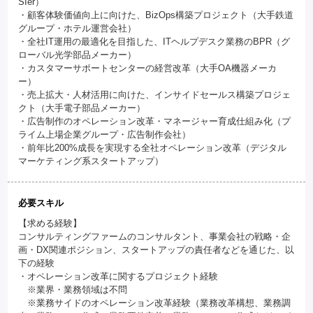
SIer）
・顧客体験価値向上に向けた、BizOps構築プロジェクト（大手鉄道
グループ・ホテル運営会社）
・全社IT運用の最適化を目指した、ITヘルプデスク業務のBPR（グ
ローバル光学部品メーカー）
・カスタマーサポートセンターの経営改革（大手OA機器メーカ
ー）
・売上拡大・人材活用に向けた、インサイドセールス構築プロジェ
クト（大手電子部品メーカー）
・広告制作のオペレーション改革・マネージャー育成仕組み化（プ
ライム上場企業グループ・広告制作会社）
・前年比200%成長を実現する全社オペレーション改革（デジタル
マーケティング系スタートアップ）
必要スキル
【求める経験】
コンサルティングファームのコンサルタント、事業会社の戦略・企
画・DX関連ポジション、スタートアップの責任者などを通じた、以
下の経験
・オペレーション改革に関するプロジェクト経験
※業界・業務領域は不問
※業務サイドのオペレーション改革経験（業務改革構想、業務調