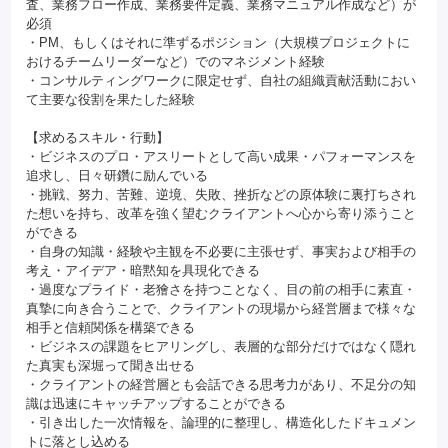
査、業務フロー作成、業務要件定義、業務マニュアル作成など）が
必須
・PM、もしくはそれに準ずるポジション（大規模プロジェクトに
おけるチームリーダーなど）でのマネジメント経験
・コンサルティングワークに限定せず、自社の組織貢献活動におい
て主要な役割を果たした経験
【求めるスキル・行動】
・ビジネスのプロ・アスリートとして高い成果・パフォーマンスを
追求し、日々研鑽に励んでいる
・挑戦、努力、苦難、逆境、失敗、挫折などの原体験に裏打ちされ
た想いを持ち、改革を強く望むクライアントへ心から寄り添うこと
ができる
・自身の知識・経験や主観を不必要に主張せず、事実および相手の
考え・アイデア・暗黙知を具現化できる
・過度なプライド・老獪さを持つことなく、目の前の相手に素直・
真摯に向き合うことで、クライアントの現場から経営層まで様々な
相手と信頼関係を構築できる
・ビジネスの課題をヒアリングし、表層的な部分だけではなく隠れ
た真実も深堀って聞き出せる
・クライアントの経営層とも会話できる思考力があり、不足分の知
識は迅速にキャッチアップすることができる
・引き出した一次情報を、論理的に整理し、構造化したドキュメン
トに落とし込める