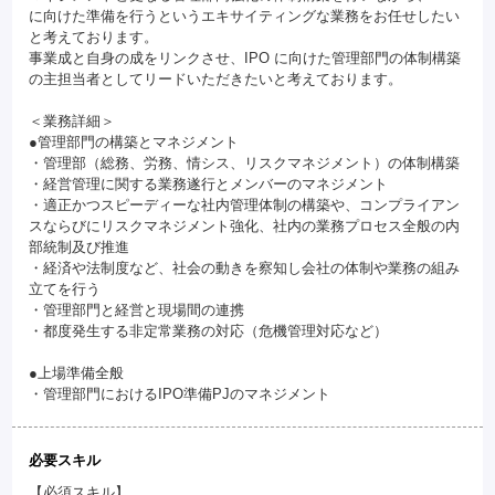
に向けた準備を行うというエキサイティングな業務をお任せしたい
と考えております。
事業成と自身の成をリンクさせ、IPO に向けた管理部門の体制構築
の主担当者としてリードいただきたいと考えております。
＜業務詳細＞
●管理部門の構築とマネジメント
・管理部（総務、労務、情シス、リスクマネジメント）の体制構築
・経営管理に関する業務遂行とメンバーのマネジメント
・適正かつスピーディーな社内管理体制の構築や、コンプライアン
スならびにリスクマネジメント強化、社内の業務プロセス全般の内
部統制及び推進
・経済や法制度など、社会の動きを察知し会社の体制や業務の組み
立てを行う
・管理部門と経営と現場間の連携
・都度発生する非定常業務の対応（危機管理対応など）
●上場準備全般
・管理部門におけるIPO準備PJのマネジメント
必要スキル
【必須スキル】