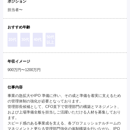
ポジション
担当者〜
おすすめ年齢
50代
20代
30代
40代
以上
年収イメージ
900万円〜1200万円
仕事内容
事業の急拡大やIPO 準備に伴い、その成と準備を着実に支えるため
の管理体制の強化が必要となっております。
管理部長候補として、CFO直下で管理部門の構築とマネジメント、
および上場準備全般を担当しご活躍いただける人材を募集しており
ます。
スピード感のある事業成を支える、各プロフェッショナルチームの
マネジメントと更なる管理部門強化の体制構築を行いながら、IPO