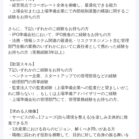
・経営視点でコーポレート全体を俯瞰し、最適化できる能力
・上場会社または上場準備企業にて内部統制基盤の構築に関するご
経験をお持ちの方
さらに、下記いずれかのご経験をお持ちの方
・IPO準備会社において、IPO推進のご経験をお持ちの方
・法務・情報システム関連の最適化・リスクマネジメント含む管理
部門全般の業務のいずれかにおいてに責任者として携わった経験を
お持ちの方（実務経験3年以上）
【歓迎スキル】
下記いずれかのご経験をお持ちの方
・ベンチャー企業、スタートアップでの管理部長などの経験
・経理部門の所掌経験
・監査法人での監査経験（上場準備企業への監査だと望ましいがこ
れに限らない）、もしくは上場準備アドバイザリーのご経験
・上場準備会社の管理部門にて、管理業務経験をお持ちの方。
【求める人物像】
・サービスの0→1フェーズ(自ら環境を整える)を楽しみ主体的に推
進できる方
・1次産業における自らのビジョン、解くべき問いがある方
・職種に囚われず役割を横断して、目的に対して自身の振る舞いを