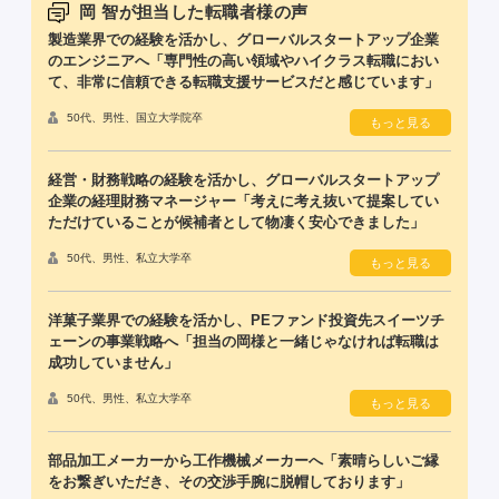
岡 智が担当した転職者様の声
製造業界での経験を活かし、グローバルスタートアップ企業
のエンジニアへ「専門性の高い領域やハイクラス転職におい
て、非常に信頼できる転職支援サービスだと感じています」
50代、男性、国立大学院卒
もっと見る
経営・財務戦略の経験を活かし、グローバルスタートアップ
企業の経理財務マネージャー「考えに考え抜いて提案してい
ただけていることが候補者として物凄く安心できました」
50代、男性、私立大学卒
もっと見る
洋菓子業界での経験を活かし、PEファンド投資先スイーツチ
ェーンの事業戦略へ「担当の岡様と一緒じゃなければ転職は
成功していません」
50代、男性、私立大学卒
もっと見る
部品加工メーカーから工作機械メーカーへ「素晴らしいご縁
をお繋ぎいただき、その交渉手腕に脱帽しております」