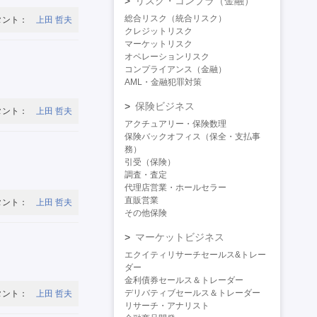
リスク・コンプラ（金融）
総合リスク（統合リスク）
タント：
上田 哲夫
クレジットリスク
マーケットリスク
オペレーションリスク
コンプライアンス（金融）
AML・金融犯罪対策
保険ビジネス
タント：
上田 哲夫
アクチュアリー・保険数理
保険バックオフィス（保全・支払事
務）
引受（保険）
調査・査定
代理店営業・ホールセラー
直販営業
タント：
上田 哲夫
その他保険
マーケットビジネス
エクイティリサーチセールス&トレー
ダー
金利債券セールス＆トレーダー
デリバティブセールス＆トレーダー
タント：
上田 哲夫
リサーチ・アナリスト