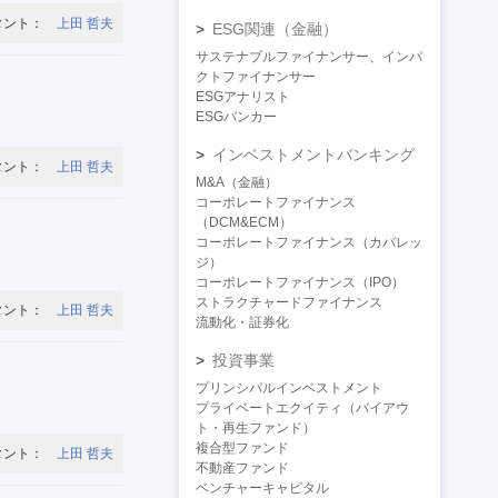
タント：
上田 哲夫
ESG関連（金融）
サステナブルファイナンサー、インパ
クトファイナンサー
ESGアナリスト
ESGバンカー
インベストメントバンキング
タント：
上田 哲夫
M&A（金融）
コーポレートファイナンス
（DCM&ECM）
コーポレートファイナンス（カバレッ
ジ）
コーポレートファイナンス（IPO）
ストラクチャードファイナンス
タント：
上田 哲夫
流動化・証券化
投資事業
プリンシパルインベストメント
プライベートエクイティ（バイアウ
ト・再生ファンド）
複合型ファンド
タント：
上田 哲夫
不動産ファンド
ベンチャーキャピタル