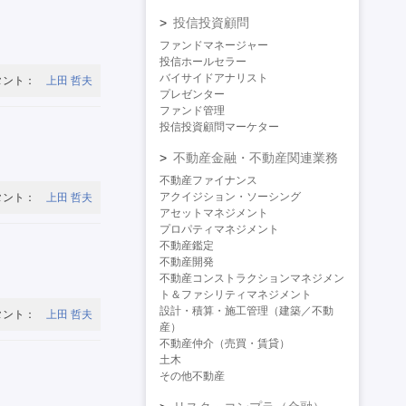
投信投資顧問
ファンドマネージャー
投信ホールセラー
バイサイドアナリスト
タント：
上田 哲夫
プレゼンター
ファンド管理
投信投資顧問マーケター
不動産金融・不動産関連業務
不動産ファイナンス
アクイジション・ソーシング
タント：
上田 哲夫
アセットマネジメント
プロパティマネジメント
不動産鑑定
不動産開発
不動産コンストラクションマネジメン
ト＆ファシリティマネジメント
設計・積算・施工管理（建築／不動
タント：
上田 哲夫
産）
不動産仲介（売買・賃貸）
土木
その他不動産