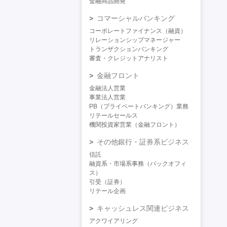
金融商品開発
コマーシャルバンキング
コーポレートファイナンス（融資）
リレーションシップマネージャー
トランザクションバンキング
審査・クレジットアナリスト
金融フロント
金融法人営業
事業法人営業
PB（プライベートバンキング）業務
リテールセールス
機関投資家営業（金融フロント）
その他銀行・証券系ビジネス
信託
融資系・市場系事務（バックオフィ
ス）
引受（証券）
リテール企画
キャッシュレス関連ビジネス
アクワイアリング