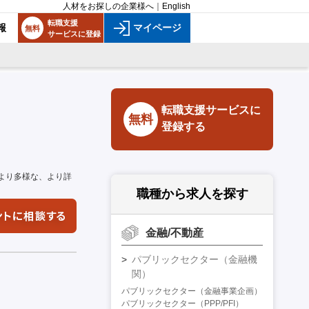
人材をお探しの企業様へ
｜
English
転職支援
報
マイページ
無料
サービスに登録
転職支援サービスに
無料
登録する
より多様な、より詳
職種から求人を探す
金融/不動産
パブリックセクター（金融機
関）
パブリックセクター（金融事業企画）
パブリックセクター（PPP/PFI）