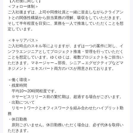
【入社後に関して】
＜フォロー体制＞
ご入社後まずは、上司や同僚社員と一緒に並走しながらクライアン
トとの関係性構築から担当業務の理解、吸収をしていただきます。
そして半年程度を目安に、業務を一人で推進していただくことを想
定しています。
＜キャリアパス＞
ご入社時点のスキル等によりますが、まずは一つの案件に対し、イ
ンフラエンジニアとしてプロジェクト推進・管理を行っていただく
ことを想定しています。ゆくゆくは、複数プロジェクトをご担当い
ただきます。マネージャー→部長、シニア→エグゼクティブなどマ
ネジメント・エキスパート両方のパスが用意されております。
＜働く環境＞
・残業時間
平均10〜20時間程度です。
※サービスリリース前の繁忙期は、超過する場合がございます。
・出勤について
リモートワークとオフィスワークを組み合わせたハイブリット勤
務
・休日勤務
原則ございません。休日勤務いただく場合は、必ず代休を取得い
ただきます。