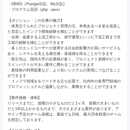
・DBMS（PostgreSQL、MySQL)
・プログラム言語（php・java）
【ポジション・この仕事の魅力】
・体系立てられたプロジェクト管理の元、本来あるべき姿を追及し
た安定したインフラ開発経験を積むことができます
・企画・提案する上流工程から、保守運用といった下流工程まで全
工程の経験を積むことができます
・多くのエンドユーザーが使用する社会的影響力が高いサービスも
あり、システムを支える責任感・達成感を得ることができます
・取引先は、国内大手の企業様が多く、プロジェクト規模やビジネ
スインパクトが大きい案件に携わることができます
・新技術の利用提案など、より良いシステムの実現につなげること
ができます
・インフラ領域ををリードする立ち位置で、社内外の各専門領域の
プロフェッショナルと協業しながら、業務をすることができます
【案件規模・体制】
リリースまでに、規模の小さなものだと1ヶ月、規模の大きいもの
だと1年以上かかるものまで、大小さまざまな案件があります。ア
サイン予定のチーム規模は、最低でも10名、最大25名程度のチーム
を想定しております。