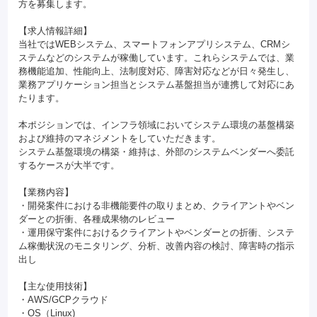
方を募集します。
【求人情報詳細】
当社ではWEBシステム、スマートフォンアプリシステム、CRMシ
ステムなどのシステムが稼働しています。これらシステムでは、業
務機能追加、性能向上、法制度対応、障害対応などが日々発生し、
業務アプリケーション担当とシステム基盤担当が連携して対応にあ
たります。
本ポジションでは、インフラ領域においてシステム環境の基盤構築
および維持のマネジメントをしていただきます。
システム基盤環境の構築・維持は、外部のシステムベンダーへ委託
するケースが大半です。
【業務内容】
・開発案件における非機能要件の取りまとめ、クライアントやベン
ダーとの折衝、各種成果物のレビュー
・運用保守案件におけるクライアントやベンダーとの折衝、システ
ム稼働状況のモニタリング、分析、改善内容の検討、障害時の指示
出し
【主な使用技術】
・AWS/GCPクラウド
・OS（Linux)