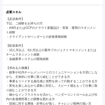
必要スキル
【必須条件】
下記、ご経験をお持ちの方
・AWSまたはGCPのクラウド基盤設計・実装・運用のマネジメン
ト経験
・クライアントやベンダーとの折衝業務経験
【歓迎条件】
・10人月以上、6か月以上の案件プロジェクトマネジメントまたは
チームマネジメント経験
・金融業界システムの開発経験
【求める人物像】
・顧客や社内チームメンバーとのコミュニケーションを大切にしな
がら、主体的に仕事に取り組むことができる方
・事業をリードする責任感と視野を持って行動することができる方
・変化を楽しみながら柔軟に対応し、スピード感をもって仕事に取
り組むことができる方
・確かなインフラスキルを活かし、ベンダーコントロールおよび社
内の各連携部署との調整を図れる方
・技術に対する興味・好奇心が強く、チャレンジ精神の強い方