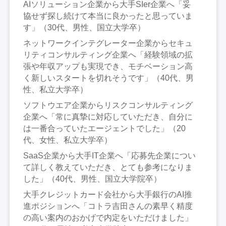
AIソリューション企業から大手SIer企業へ「妥
協せず探し続けて本当に良かったと思っていま
す」（30代、男性、国立大学卒）
ネットワークインテグレーター企業からセキュ
リティコンサルティング企業へ「経験領域の拡
張や年収アップも実現でき、モチベーション高
く新しいスタートを切れそうです」（40代、男
性、私立大学卒）
ソフトウエア企業からリスクコンサルティング
企業へ「常に真摯に対応していただき、自分に
は一番合っていたエージェントでした」（20
代、女性、私立大学卒）
SaaS企業から大手IT企業へ「応募先企業につい
て詳しく教えていただき、とても参考になりま
した」（40代、男性、国立大学院卒）
大手クレジットカード会社から大手銀行のAI推
進ポジションへ「コトラ吉田さんの素早く精度
の高い案内のおかげで内定をいただけました」