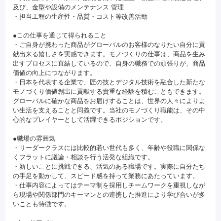
及び、金型や設備のメンテナンス 管理
・担当工程の生産性・品質・コスト等改善活動
●この仕事を通じて得られること
・ご自身が携わった商品がグローバルのお客様のなりたい自分に貢
献出来る嬉しさを実感できます。モノづくりの仕事は、商品を生み
出すプロセスに直結しているので、自身の職務での頑張りが、商品
価値の向上につながります。
・日本を代表する企業で、匠の技とデジタル技術を融合した新たな
モノづくり価値創出に貢献する貴重な経験を積むこともできます。
グローバルに確かな商品をお届けすることは、世界の人々によりよ
い生活を支えることと同義です。当社のモノづくり職能は、その中
心的なプレイヤーとして活躍できるポジションです。
●職場の雰囲気
・リーダークラスには比較的若い世代も多く、年齢や役職に関係な
くフラットに議論・相談を行う活発な組織です。
・新しいことに挑戦できる、活気のある職場です。実際に自分たち
の手足を動かして、スピード感を持って業務にあたっています。
・仕事内容によってはテーマ制を採用しチームワークを重視しなが
ら現場や関係部門のキーマンとの連携した推進により学び合いが多
いことも特徴です。