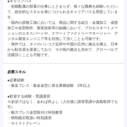
●キャリアパス
・初期配属の部署の仕事にとどまらず、様々な職務を経験いただい
て、総合的なスキルを身につけられるキャリアパスを用意していま
す。
・国内の彦根工場においては、商品に関する組立・金属加工・成形
加工や金型制作、製造技術等の組織において、プロセスオートメー
ションのエキスパートや、スマートファクトリーマネージャー、デ
ジタル製造エンジニア等を目指して頂くことも可能です。
・海外では、タイのバンコク近郊や中国の広州に拠点を構え、日本
から駐在員を派遣しており、その他の拠点も含めて、グローバルで
活躍頂くことも可能です。
必要スキル
●必要経験
・板金プレス・板金金型に係る業務経験 2年以上
●歓迎する経験・受講講習
※必須ではなく、あれば尚よし（入社後に講習受講や資格取得でも
可）
・動力プレス金型取付け特別教育
・研削砥石取扱い特別講習
・ホイストクレーン