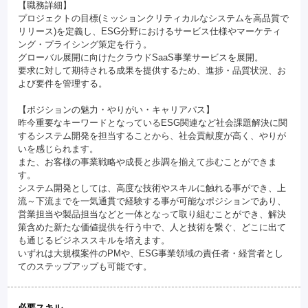
【職務詳細】
プロジェクトの目標(ミッションクリティカルなシステムを高品質で
リリース)を定義し、ESG分野におけるサービス仕様やマーケティ
ング・プライシング策定を行う。
グローバル展開に向けたクラウドSaaS事業サービスを展開。
要求に対して期待される成果を提供するため、進捗・品質状況、お
よび要件を管理する。
【ポジションの魅力・やりがい・キャリアパス】
昨今重要なキーワードとなっているESG関連など社会課題解決に関
するシステム開発を担当することから、社会貢献度が高く、やりが
いを感じられます。
また、お客様の事業戦略や成長と歩調を揃えて歩むことができま
す。
システム開発としては、高度な技術やスキルに触れる事ができ、上
流～下流までを一気通貫で経験する事が可能なポジションであり、
営業担当や製品担当などと一体となって取り組むことができ、解決
策含めた新たな価値提供を行う中で、人と技術を繋ぐ、どこに出て
も通じるビジネススキルを培えます。
いずれは大規模案件のPMや、ESG事業領域の責任者・経営者とし
てのステップアップも可能です。
必要スキル