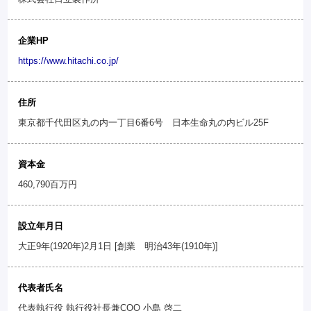
企業HP
https://www.hitachi.co.jp/
住所
東京都千代田区丸の内一丁目6番6号 日本生命丸の内ビル25F
資本金
460,790百万円
設立年月日
大正9年(1920年)2月1日 [創業 明治43年(1910年)]
代表者氏名
代表執行役 執行役社長兼COO 小島 啓二