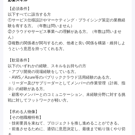
【必須条件】
以下すべてに該当する方
①サービス仕様設計やマーケティング・プライシング策定の業務経
験を有する方。（年数は問いません）
②クラウドやサービス事業への理解がある方。（年数は問いませ
ん）
③複数の関係者が関与するため、他者と良い関係を構築・維持しよ
うという意思を持ってくれる方。
【歓迎条件】
以下のいずれかの経験、スキルをお持ちの方
・アプリ開発の現場経験をしている方。
・AWS／Azure等のパブリッククラウド活用経験のある方。
・リーダー及びサブリーダーとしてメンバーの作業管理（計画、指
示）の経験がある方。
・顧客やメンバーとのコミュニケーション、未経験分野に対する挑
戦に対してフットワークが軽い方。
【求める人物像】
【その他職種特有】
・技術要員を束ねて、プロジェクトを推し進めることができる。
・前進させるために、適切に意思決定し、最後まで粘り強くやり切
る。