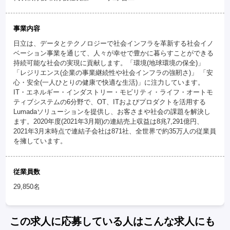
事業内容
日立は、データとテクノロジーで社会インフラを革新する社会イノ
ベーション事業を通じて、人々が幸せで豊かに暮らすことができる
持続可能な社会の実現に貢献します。「環境(地球環境の保全)」
「レジリエンス(企業の事業継続性や社会インフラの強靭さ)」 「安
心・安全(一人ひとりの健康で快適な生活)」に注力しています。
IT・エネルギー・インダストリー・モビリティ・ライフ・オートモ
ティブシステムの6分野で、OT、ITおよびプロダクトを活用する
Lumadaソリューションを提供し、お客さまや社会の課題を解決し
ます。2020年度(2021年3月期)の連結売上収益は8兆7,291億円、
2021年3月末時点で連結子会社は871社、全世界で約35万人の従業員
を擁しています。
従業員数
29,850名
この求人に応募している人はこんな求人にも