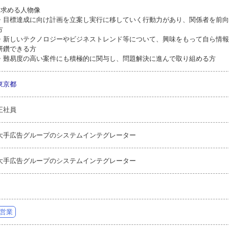
●求める人物像
・目標達成に向け計画を立案し実行に移していく行動力があり、関係者を前向
方
・新しいテクノロジーやビジネストレンド等について、興味をもって自ら情報
研鑽できる方
・難易度の高い案件にも積極的に関与し、問題解決に進んで取り組める方
東京都
正社員
大手広告グループのシステムインテグレーター
大手広告グループのシステムインテグレーター
営業