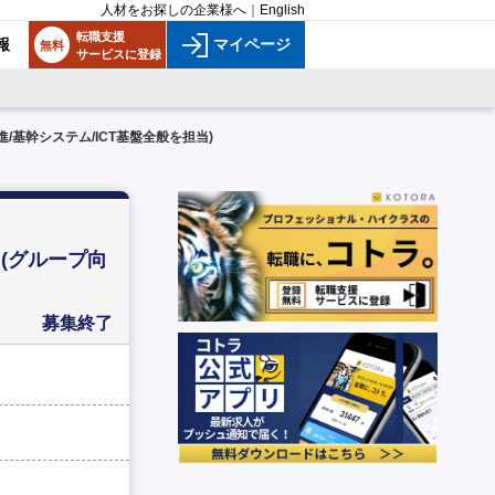
人材をお探しの企業様へ
｜
English
転職支援
報
マイページ
無料
サービスに登録
基幹システム/ICT基盤全般を担当)
(グループ向
募集終了