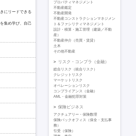
プロパティマネジメント
不動産鑑定
きにリードできる
不動産開発
不動産コンストラクションマネジメン
を集め学び、自己
ト＆ファシリティマネジメント
設計・積算・施工管理（建築／不動
産）
不動産仲介（売買・賃貸）
土木
その他不動産
リスク・コンプラ（金融）
総合リスク（統合リスク）
クレジットリスク
マーケットリスク
オペレーションリスク
コンプライアンス（金融）
AML・金融犯罪対策
保険ビジネス
アクチュアリー・保険数理
保険バックオフィス（保全・支払事
務）
引受（保険）