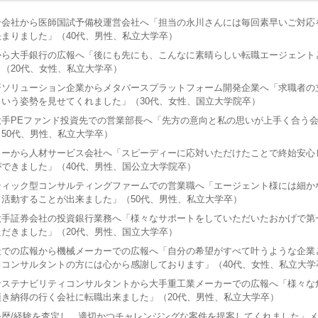
介会社から医師国試予備校運営会社へ「担当の永川さんには毎回素早いご対応
まりました」（40代、男性、私立大学卒）
から大手銀行の広報へ「後にも先にも、こんなに素晴らしい転職エージェント
（20代、女性、私立大学卒）
済ソリューション企業からメタバースプラットフォーム開発企業へ「求職者の
いう姿勢を見せてくれました」（30代、女性、国立大学院卒）
大手PEファンド投資先での営業部長へ「先方の意向と私の思いが上手く合う
50代、男性、私立大学卒）
カーから人材サービス会社へ「スピーディーに応対いただけたことで終始安心
できました」（40代、男性、国公立大学院卒）
ティック型コンサルティングファームでの営業職へ「エージェント様には細か
活動することが出来ました」（50代、男性、私立大学卒）
大手証券会社の投資銀行業務へ「様々なサポートをしていただいたおかげで第
だきました」（20代、男性、国立大学卒）
社での広報から機械メーカーでの広報へ「自分の希望がすべて叶うような企業
コンサルタントの方には心から感謝しております」（40代、女性、私立大学
サステナビリティコンサルタントから大手重工業メーカーでの広報へ「様々な
き納得の行く会社に転職出来ました」（20代、男性、私立大学卒）
経歴/経験を査定し、適切かつチャレンジングな案件を提案してくれました」