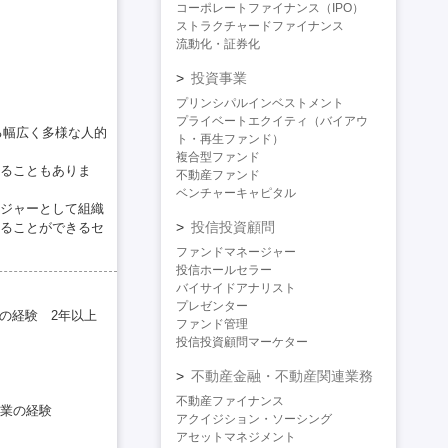
コーポレートファイナンス（IPO）
ストラクチャードファイナンス
流動化・証券化
投資事業
プリンシパルインベストメント
プライベートエクイティ（バイアウ
る幅広く多様な人的
ト・再生ファンド）
複合型ファンド
ることもありま
不動産ファンド
ベンチャーキャピタル
ジャーとして組織
投信投資顧問
ることができるセ
ファンドマネージャー
投信ホールセラー
バイサイドアナリスト
プレゼンター
の経験 2年以上
ファンド管理
投信投資顧問マーケター
不動産金融・不動産関連業務
不動産ファイナンス
業の経験
アクイジション・ソーシング
アセットマネジメント