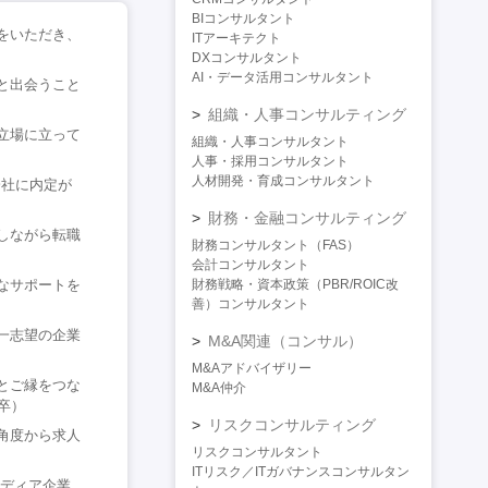
BIコンサルタント
をいただき、
ITアーキテクト
DXコンサルタント
AI・データ活用コンサルタント
と出会うこと
組織・人事コンサルティング
立場に立って
組織・人事コンサルタント
人事・採用コンサルタント
人材開発・育成コンサルタント
会社に内定が
財務・金融コンサルティング
しながら転職
財務コンサルタント（FAS）
会計コンサルタント
なサポートを
財務戦略・資本政策（PBR/ROIC改
善）コンサルタント
一志望の企業
M&A関連（コンサル）
M&Aアドバイザリー
とご縁をつな
M&A仲介
卒）
リスクコンサルティング
角度から求人
リスクコンサルタント
ITリスク／ITガバナンスコンサルタン
メディア企業