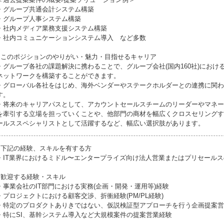
・グループ共通会計システム構築
・グループ人事システム構築
・社内メディア業務支援システム構築
・社内コミュニケーションシステム導入 など多数
●このポジションのやりがい・魅力・目指せるキャリア
・グループ各社の課題解決に携わることで、グループ会社(国内160社)におけ
ネットワークを構築することができます。
・グローバル各社をはじめ、海外ベンダーやステークホルダーとの連携に関わ
す。
・将来のキャリアパスとして、アカウントセールスチームのリーダーやマネー
を牽引する立場を担っていくことや、他部門の商材を幅広くクロスセリングす
ールススペシャリストとして活躍するなど、幅広い選択肢があります。
●下記の経験、スキルを有する方
・IT業界におけるミドル〜エンタープライズ向け法人営業またはプリセールス
●歓迎する経験・スキル
・事業会社のIT部門における実務(企画・開発・運用等)経験
・プロジェクトにおける顧客交渉、折衝経験(PM/PL経験)
・特定のプロダクトありきではない、仮説検証型アプローチを行う企画提案営
・特にSI、基幹システム導入など大規模案件の提案営業経験