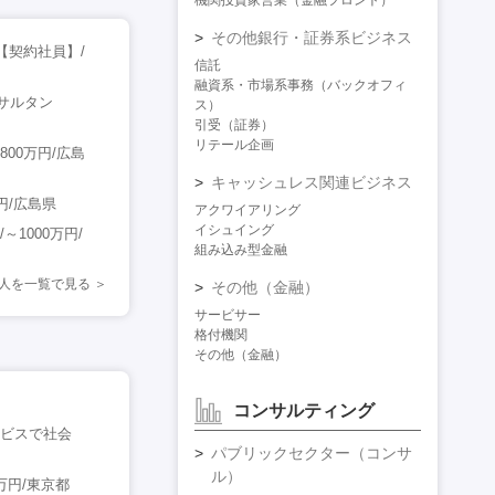
機関投資家営業（金融フロント）
その他銀行・証券系ビジネス
【契約社員】/
信託
融資系・市場系事務（バックオフィ
サルタン
ス）
引受（証券）
リテール企画
00万円/広島
キャッシュレス関連ビジネス
円/広島県
アクワイアリング
イシュイング
1000万円/
組み込み型金融
人を一覧で見る
その他（金融）
サービサー
格付機関
その他（金融）
コンサルティング
ービスで社会
パブリックセクター（コンサ
ル）
万円/東京都