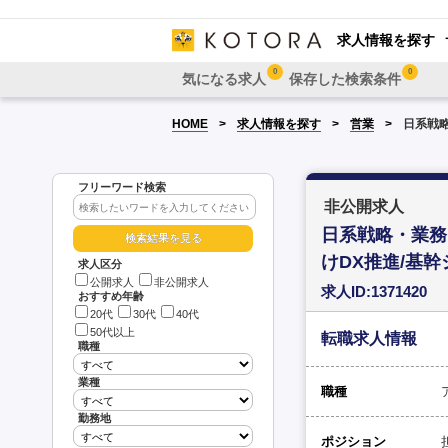
求人情報を探す
0
0
気になる求人
保存した検索条件
HOME
求人情報を探す
営業
日系戦略
フリーワード検索
非公開求人
日系戦略・業務
けDX推進/基幹
求人区分
公開求人
非公開求人
求人ID:1371420
おすすめ年齢
20代
30代
40代
50代以上
転職求人情報
職種
業種
職種
勤務地
ポジション