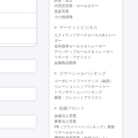
調査・査定
代理店営業・ホールセラー
直販営業
その他保険
マーケットビジネス
エクイティリサーチセールス&トレー
ダー
金利債券セールス＆トレーダー
デリバティブセールス＆トレーダー
リサーチ・アナリスト
金融商品開発
コマーシャルバンキング
コーポレートファイナンス（融資）
リレーションシップマネージャー
トランザクションバンキング
審査・クレジットアナリスト
金融フロント
金融法人営業
事業法人営業
PB（プライベートバンキング）業務
リテールセールス