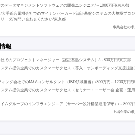
のデータマネジメントソフトウェアの開発エンジニア/～1000万円/東京都
所/大手総合電機会社でのマイナンバーカード認証基盤システムの大規模プロ
リーダ/お問い合わせください/東京都
事業会社の求
情報
社でのプロジェクトマネージャー（認証基盤システム）/～800万円/東京都
ステム提供企業でのカスタマーサクセス（導入・オンボーディング支援担当）/
ィング会社でのM&Aコンサルタント（IBD領域担当）/800万円～1200万円/
ステム提供企業でのカスタマーサクセス（セミナー・ユーザー会 企画・運用担
イムグループのインフラエンジニア（サーバー設計構築運用保守）/～800万
上場企業の求