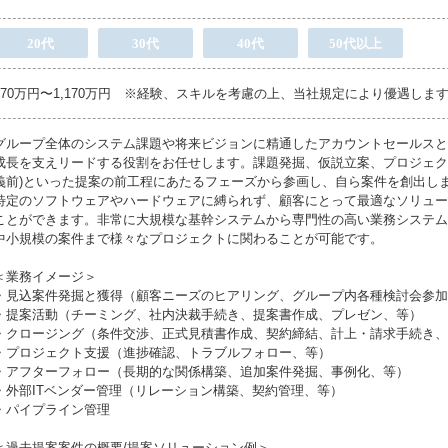
20代
30代
40代
50代以上
570万円〜1,170万円 ※経験、スキルを考慮の上、当社規定により優遇しま
グループ全体のシステム課題や将来ビジョンに精通したアカウントセールスと
成長を支えリードする役割をお任せします。課題発掘、仮説立案、プロジェク
義前)といった提案の前工程にあたるフェーズから参画し、自ら案件を創出し
特定のソフトウェアやハードウェアに縛られず、顧客にとって最適なソリュー
ことができます。非常に大規模な基幹システムから専門性の高い業務システム
中小規模の案件まで様々なプロジェクトに関わることが可能です。
＜業務イメージ＞
・見込案件発掘と獲得（顧客ニーズのヒアリング、グループ内各種検討会参加
・提案活動（チーミング、社内決裁手続き、提案書作成、プレゼン、等）
・クロージング（条件交渉、正式見積書作成、契約締結、計上・請求手続き、
・プロジェクト支援（進捗確認、トラブルフォロー、等）
・アフターフォロー（長期的な関係構築、追加案件発掘、事例化、等）
・外部ITベンダー管理（リレーション構築、契約管理、等）
・パイプライン管理
＜過去提案案件の概要/提案ソリューション例＞