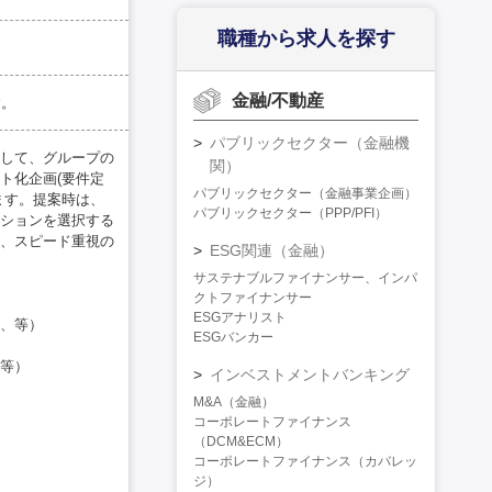
職種から求人を探す
金融/不動産
す。
パブリックセクター（金融機
して、グループの
関）
ト化企画(要件定
パブリックセクター（金融事業企画）
ます。提案時は、
パブリックセクター（PPP/PFI）
ションを選択する
、スピード重視の
ESG関連（金融）
サステナブルファイナンサー、インパ
クトファイナンサー
ESGアナリスト
、等）
ESGバンカー
等）
インベストメントバンキング
M&A（金融）
コーポレートファイナンス
（DCM&ECM）
コーポレートファイナンス（カバレッ
ジ）