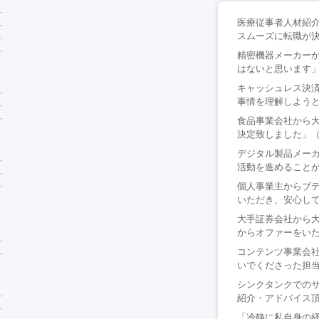
医療従事者人材紹
スムーズに転職が決
精密機器メーカー
はないと思います」
キャッシュレス決
事情を理解しようと
食品事業会社から
決定致しました」（
デジタル製品メー
活動を進めることが
個人事業主からブ
いただき、安心して
大手証券会社から
からオファーをいた
コンテンツ事業会
いでくださった担当
シンクタンクでの
紹介・アドバイス頂
「冷静に私自身の