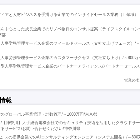
ィアと人材ビジネスを手掛ける企業でのインサイドセールス業務（IT領域）
業を中心とした成長企業でのリノベ物件のコンサル提案（ライフスタイルコン
京都
人事労務管理サービス企業のフィールドセールス（支社立上げフェーズ）/～8
人事労務管理サービス企業のカスタマーサクセス（支社立ち上げ）/～800万
型人事労務管理サービス企業のパートナーアライアンス/パートナーセールス/～
営業の求
情報
のグローバル事業管理・計数管理/～1000万円/東京都
所/【神奈川】大手総合電機会社でのセキュリティ技術を活用したクラウドサ
るサービス/お問い合わせください/神奈川県
ーヒ スの提供企業でのAIコンサルティングエンジニア（システム開発）/～800