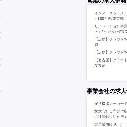
営業の求人情報
インターネットメデ
～800万円/東京都
リノベーション事
ト）/～800万円/東
【広島】クラウド型
県
【広島】クラウド型
【名古屋】クラウド
愛知県
事業会社の求人
光学機器メーカーで
株式会社日立製作
の課題解決に寄与す
製造業向け AI サ