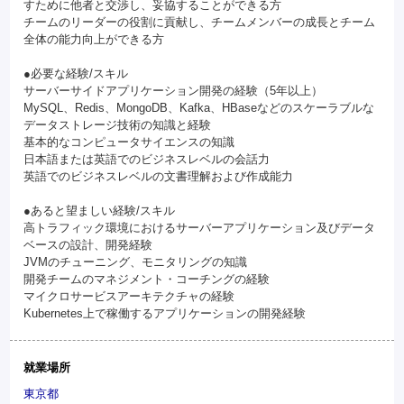
すために他者と交渉し、妥協することができる方
チームのリーダーの役割に貢献し、チームメンバーの成長とチーム
全体の能力向上ができる方
●必要な経験/スキル
サーバーサイドアプリケーション開発の経験（5年以上）
MySQL、Redis、MongoDB、Kafka、HBaseなどのスケーラブルな
データストレージ技術の知識と経験
基本的なコンピュータサイエンスの知識
日本語または英語でのビジネスレベルの会話力
英語でのビジネスレベルの文書理解および作成能力
●あると望ましい経験/スキル
高トラフィック環境におけるサーバーアプリケーション及びデータ
ベースの設計、開発経験
JVMのチューニング、モニタリングの知識
開発チームのマネジメント・コーチングの経験
マイクロサービスアーキテクチャの経験
Kubernetes上で稼働するアプリケーションの開発経験
就業場所
東京都