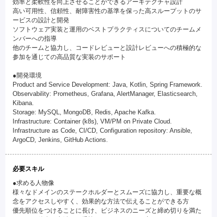
効率と柔軟性を向上させることができるアーキテクチャ設計
高い可用性、信頼性、耐障害性の基準を保った高スループットのサ
ービスの設計と開発
ソフトウェア実装と運用のベストプラクティスについてのチームメ
ンバーへの指導
他のチームと協力し、コードレビューと設計レビューへの積極的な
参加を通じての高品質な実装のサポート
●開発環境
Product and Service Development: Java, Kotlin, Spring Framework.
Observability: Prometheus, Grafana, AlertManager, Elasticsearch,
Kibana.
Storage: MySQL, MongoDB, Redis, Apache Kafka.
Infrastructure: Container (k8s), VM/PM on Private Cloud.
Infrastructure as Code, CI/CD, Configuration repository: Ansible,
ArgoCD, Jenkins, GitHub Actions.
必要スキル
●求める人物像
様々なドメインのステークホルダーとスムーズに協力し、重要な概
念をアクセスしやすく、効果的な方法で伝えることができる方
優先順位をつけることに長け、ビジネスのニーズと締め切りを満た