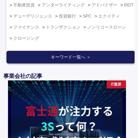
不動産投資
アンダーライティング
アドバイザー
REIT
デューデリジェンス
投資銀行
SPC
エクイティ
ファイナンス
トランザクション
ノンリコースローン
クロージング
キーワード一覧へ ＞
事業会社の記事
IT業界