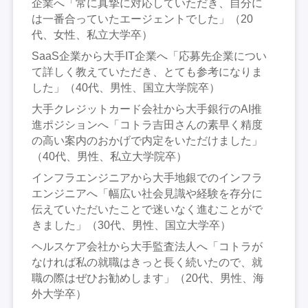
企業へ「常に真摯に対応していただき、自分に
は一番合っていたエージェントでした」（20
代、女性、私立大学卒）
SaaS企業から大手IT企業へ「応募先企業につい
て詳しく教えていただき、とても参考になりま
した」（40代、男性、国立大学院卒）
大手クレジットカード会社から大手銀行のAI推
進ポジションへ「コトラ吉田さんの素早く精度
の高い案内のおかげで内定をいただけました」
（40代、男性、私立大学院卒）
インフラエンジニアから大手地銀でのインフラ
エンジニアへ「幅広い社会見識や経験を存分に
伝えていただいたことで迷いなく進むことがで
きました」（30代、男性、国立大学卒）
ヘルスケア会社から大手監査法人へ「コトラが
なければ私の就職はきっと長く続いたので、就
職の際はぜひお勧めします」（20代、男性、海
外大学卒）