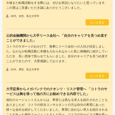
今後また転職活動をする際には、ぜひお世話になりたいと思っています。
この度はご支援いただき誠にありがとうございました。
20代、女性、私立大学卒
もっと見る
公的金融機関から大手リース会社へ 「自分のキャリアを見つめ直す
ことができました」
コトラのサポートのおかげで、無事にリース会社への入社が決定しまし
た。なかなか転職活動に本腰を入れられなかった私に積極的に紹介してい
ただき、良い意味で焦らせてもらいました。自分のキャリアを見つめ直す
ことができたので、大変感謝しております。
20代、男性、私立大学卒
もっと見る
大手証券からメガバンクでのクオンツ・リスク管理へ 「コトラのサ
ービスは胸を張って他の方にお勧めできる内容でした」
他社のエージェントさんからは、希望とは異なる求人を紹介されたことも
ありましたが、コトラの担当コンサルタントの方は自分の希望にあった
様々な会社を紹介してくださいました。希望に合わない求人を紹介される
ことがあった他社エージェントさんと比べ、コトラのサービスは胸を張っ