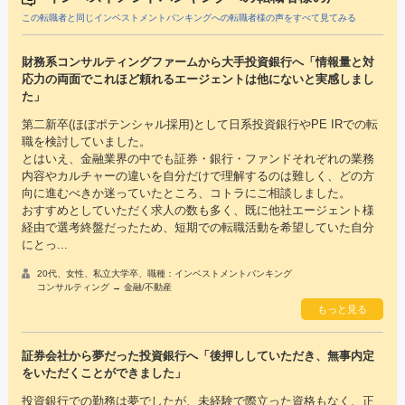
この転職者と同じインベストメントバンキングへの転職者様の声をすべて見てみる
財務系コンサルティングファームから大手投資銀行へ「情報量と対
応力の両面でこれほど頼れるエージェントは他にないと実感しまし
た」
第二新卒(ほぼポテンシャル採用)として日系投資銀行やPE IRでの転
職を検討していました。
とはいえ、金融業界の中でも証券・銀行・ファンドそれぞれの業務
内容やカルチャーの違いを自分だけで理解するのは難しく、どの方
向に進むべきか迷っていたところ、コトラにご相談しました。
おすすめとしていただく求人の数も多く、既に他社エージェント様
経由で選考終盤だったため、短期での転職活動を希望していた自分
にとっ...
20代、女性、私立大学卒、職種：インベストメントバンキング
コンサルティング → 金融/不動産
もっと見る
証券会社から夢だった投資銀行へ「後押ししていただき、無事内定
をいただくことができました」
投資銀行での勤務は夢でしたが、未経験で際立った資格もなく、正