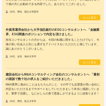
て他の方にお勧めできる内容でした。ありがとうございました。
20代、男性、国立大学院卒
もっと見る
外資系運用会社から大手信託銀行のESGコンサルタントへ 「金融業
界、ESG関連のポジションで内定を頂けました」
担当コンサルタントの方からは、今回の転職に関することだけでなく、今
後の長い社会人人生にも通ずるアドバイスをいただけたと感じています。
誠にありがとうございました。
20代、女性、海外大学卒
もっと見る
建設会社からM&Aコンサルティング会社のコンサルタントへ 「最初
の面談で数十社の求人をご紹介いただきました」
M&A業界に進めたことはもちろんのこと、その中でも志望度が高い会社に
内定をいただけるまでサポートをしていただきまして本当に感謝していま
す。業界で活躍し、なにかしらの形で恩返しができるように頑張ります！
20代、男性、私立大学卒