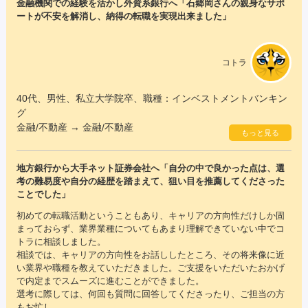
金融機関での経験を活かし外資系銀行へ「石郷岡さんの親身なサポ
ートが不安を解消し、納得の転職を実現出来ました」
コトラ
40代、男性、私立大学院卒、職種：インベストメントバンキン
グ
金融/不動産 → 金融/不動産
もっと見る
地方銀行から大手ネット証券会社へ「自分の中で良かった点は、選
考の難易度や自分の経歴を踏まえて、狙い目を推薦してくださった
ことでした」
初めての転職活動ということもあり、キャリアの方向性だけしか固
まっておらず、業界業種についてもあまり理解できていない中でコ
トラに相談しました。
相談では、キャリアの方向性をお話ししたところ、その将来像に近
い業界や職種を教えていただきました。ご支援をいただいたおかげ
で内定までスムーズに進むことができました。
選考に際しては、何回も質問に回答してくださったり、ご担当の方
もお忙し...