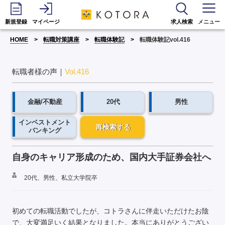
新規登録
マイページ
求人検索
メニュー
HOME
転職対策講座
転職体験記
転職体験記vol.416
転職者様の声｜
Vol.416
金融/不動産
20代
男性
インベストメント
再検索する
バンキング
自身のキャリア形成のため、国内大手証券会社へ
20代、男性、私立大学院卒
初めての転職活動でしたが、コトラさんに伴走いただけたお陰
で、大変満足いく結果となりました。本当にありがとうござい