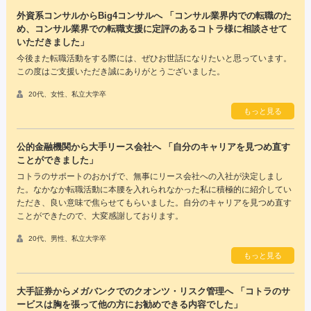
外資系コンサルからBig4コンサルへ 「コンサル業界内での転職のた
め、コンサル業界での転職支援に定評のあるコトラ様に相談させて
いただきました」
今後また転職活動をする際には、ぜひお世話になりたいと思っています。
この度はご支援いただき誠にありがとうございました。
20代、女性、私立大学卒
もっと見る
公的金融機関から大手リース会社へ 「自分のキャリアを見つめ直す
ことができました」
コトラのサポートのおかげで、無事にリース会社への入社が決定しまし
た。なかなか転職活動に本腰を入れられなかった私に積極的に紹介してい
ただき、良い意味で焦らせてもらいました。自分のキャリアを見つめ直す
ことができたので、大変感謝しております。
20代、男性、私立大学卒
もっと見る
大手証券からメガバンクでのクオンツ・リスク管理へ 「コトラのサ
ービスは胸を張って他の方にお勧めできる内容でした」