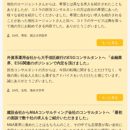
他社のエージェントさんからは、希望とは異なる求人を紹介されたことも
ありましたが、コトラの担当コンサルタントの方は自分の希望にあった
様々な会社を紹介してくださいました。希望に合わない求人を紹介される
ことがあった他社エージェントさんと比べ、コトラのサービスは胸を張っ
て他の方にお勧めできる内容でした。ありがとうございました。
20代、男性、国立大学院卒
もっと見る
外資系運用会社から大手信託銀行のESGコンサルタントへ 「金融業
界、ESG関連のポジションで内定を頂けました」
担当コンサルタントの方からは、今回の転職に関することだけでなく、今
後の長い社会人人生にも通ずるアドバイスをいただけたと感じています。
誠にありがとうございました。
20代、女性、海外大学卒
もっと見る
建設会社からM&Aコンサルティング会社のコンサルタントへ 「最初
の面談で数十社の求人をご紹介いただきました」
M&A業界に進めたことはもちろんのこと、その中でも志望度が高い会社に