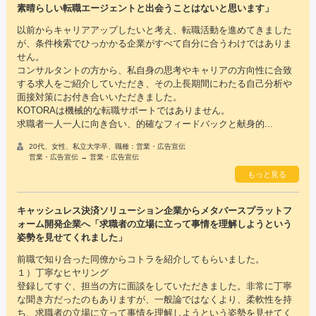
素晴らしい転職エージェントと出会うことはないと思います」
以前からキャリアアップしたいと考え、転職活動を進めてきました
が、条件検索でひっかかる企業がすべて自分に合うわけではありま
せん。
コンサルタントの方から、私自身の思考やキャリアの方向性に合致
する求人をご紹介していただき、その上長期間にわたる自己分析や
面接対策にお付き合いいただきました。
KOTORAは機械的な転職サポートではありません。
求職者一人一人に向き合い、的確なフィードバックと献身的...
20代、女性、私立大学卒、職種：営業・広告宣伝
営業・広告宣伝 → 営業・広告宣伝
もっと見る
キャッシュレス決済ソリューション企業からメタバースプラットフ
ォーム開発企業へ「求職者の立場に立って事情を理解しようという
姿勢を見せてくれました」
前職で知り合った同僚からコトラを紹介してもらいました。
１）丁寧なヒヤリング
登録してすぐ、担当の方に面談をしていただきました。非常に丁寧
な聞き方だったのもありますが、一般論ではなくより、柔軟性を持
ち、求職者の立場に立って事情を理解しようという姿勢を見せてく