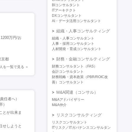
BIコンサルタント
ITアーキテクト
DXコンサルタント
AI・データ活用コンサルタント
組織・人事コンサルティング
200万円/お
組織・人事コンサルタント
人事・採用コンサルタント
人材開発・育成コンサルタント
財務・金融コンサルティング
東京都
財務コンサルタント（FAS）
の求人を一覧で見る
会計コンサルタント
財務戦略・資本政策（PBR/ROIC改
善）コンサルタント
M&A関連（コンサル）
ム責任者へ）
M&Aアドバイザリー
卒）
M&A仲介
ことが出来ま
リスクコンサルティング
リスクコンサルタント
任せしようと
ITリスク／ITガバナンスコンサルタン