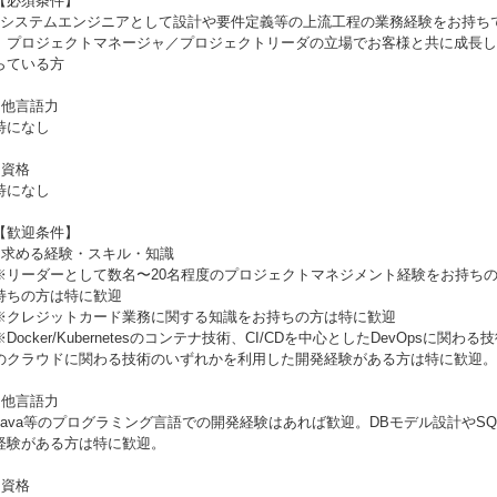
【必須条件】
?システムエンジニアとして設計や要件定義等の上流工程の業務経験をお持ち
プロジェクトマネージャ／プロジェクトリーダの立場でお客様と共に成長し
らている方
●他言語力
特になし
●資格
特になし
【歓迎条件】
●求める経験・スキル・知識
※リーダーとして数名〜20名程度のプロジェクトマネジメント経験をお持ちの
持ちの方は特に歓迎
※クレジットカード業務に関する知識をお持ちの方は特に歓迎
※Docker/Kubernetesのコンテナ技術、CI/CDを中心としたDevOpsに関わる
のクラウドに関わる技術のいずれかを利用した開発経験がある方は特に歓迎。
●他言語力
Java等のプログラミング言語での開発経験はあれば歓迎。DBモデル設計やS
経験がある方は特に歓迎。
●資格