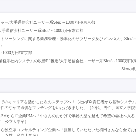
ー/大手通信会社ユーザー系SIer/～1000万円/東京都
手通信会社ユーザー系SIer/～1000万円/東京都
トソーシングに関する業務管理・効率化のサブリーダ及びメンバ/大手SIer/～1
い。
～1000万円/東京都
務系社内システムの改善PJ推進/大手通信会社ユーザー系SIer/～1000万円/
SIer
までのキャリアを活かした次のステップへ！（社内DX責任者から基幹システ
件のなかで適切なマッチングをいただきました」（40代、男性、国立大学院
PMからIT企業PMへ「中さんのおかげで年齢の壁を越えて希望の会社へ入る
性、公立大学卒）
から独立系コンサルティング企業へ「担当していただいた梅田さんなら全てお
代、女性、私立大学卒）