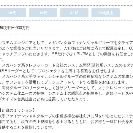
20代
30代
40代
50代以上
450万円〜900万円
システムエンジニアとして、メガバンク系フィナンシャルグループをクライア
のような業務をご担当いただきます。入社後はご経験に応じて配属決定し、O
キャッチアップいただきます。SEだけでなくPL/PMとしての業務をお任せし
す。
・メガバンク系クレジットカード会社のシステム開発(基幹系システムのモダ
務SEリーダーとして、プロジェクトを主導する役割をお任せします。
・メガバンク系大手ファイナンシャルグループの多種多様なシステムの業務シ
て、オフショアを活用してプロジェクトをリードする役割をお任せします。
・開発グループのリーダーもしくはサブリーダーとして、大手クレジットカー
のシステム化ニーズの把握、システム上の問題点の把握をし、新規サービスや
ダナイズを営業担当とともに提案していただきます。
【組織のミッション】
大手ファイナンシャルグループの多種多様な会社向けにSIを中心としたシス
部門であり、現在の売上規模を引き上げるとともに、お客様と一緒に社会を変
提供することを目指しています。