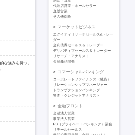
調査・査定
代理店営業・ホールセラー
直販営業
その他保険
マーケットビジネス
エクイティリサーチセールス&トレー
ダー
金利債券セールス＆トレーダー
デリバティブセールス＆トレーダー
リサーチ・アナリスト
金融商品開発
的な強みを持つ。
。
コマーシャルバンキング
コーポレートファイナンス（融資）
リレーションシップマネージャー
トランザクションバンキング
審査・クレジットアナリスト
金融フロント
金融法人営業
事業法人営業
PB（プライベートバンキング）業務
リテールセールス