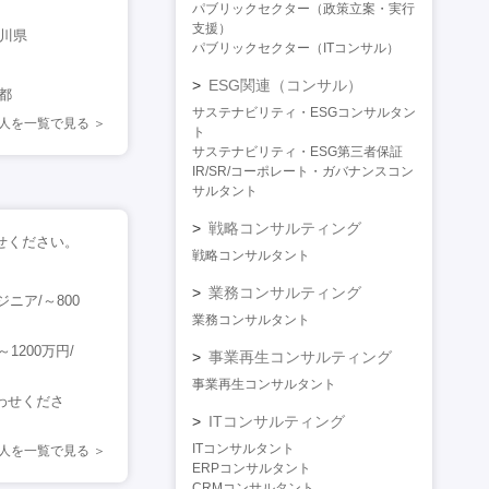
パブリックセクター（政策立案・実行
支援）
奈川県
パブリックセクター（ITコンサル）
ESG関連（コンサル）
都
サステナビリティ・ESGコンサルタン
求人を一覧で見る
ト
サステナビリティ・ESG第三者保証
IR/SR/コーポレート・ガバナンスコン
サルタント
戦略コンサルティング
わせください。
戦略コンサルタント
業務コンサルティング
ア/～800
業務コンサルタント
200万円/
事業再生コンサルティング
事業再生コンサルタント
合わせくださ
ITコンサルティング
ITコンサルタント
人を一覧で見る
ERPコンサルタント
CRMコンサルタント