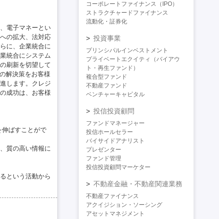
コーポレートファイナンス（IPO）
ストラクチャードファイナンス
流動化・証券化
、電子マネーとい
への拡大、法対応
投資事業
らに、企業統合に
プリンシパルインベストメント
業統合にシステム
プライベートエクイティ（バイアウ
の刷新を切望して
ト・再生ファンド）
めの解決策をお客様
複合型ファンド
進します。クレジ
不動産ファンド
の成功は、お客様
ベンチャーキャピタル
投信投資顧問
ファンドマネージャー
を伸ばすことがで
投信ホールセラー
バイサイドアナリスト
、質の高い情報に
プレゼンター
ファンド管理
投信投資顧問マーケター
るという活動から
不動産金融・不動産関連業務
不動産ファイナンス
アクイジション・ソーシング
アセットマネジメント