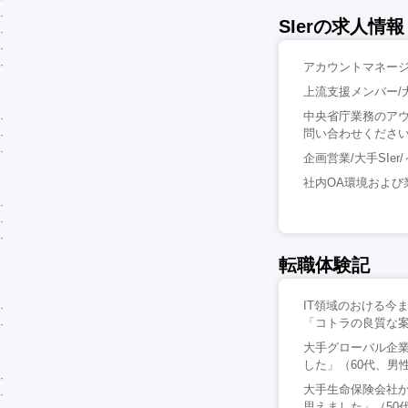
SIerの求人情報
アカウントマネージャ
上流支援メンバー/大
中央省庁業務のアウ
問い合わせくださ
企画営業/大手SIer/
社内OA環境および業
転職体験記
IT領域のおける今
「コトラの良質な案
大手グローバル企業
した」（60代、男
大手生命保険会社
思えました」（50