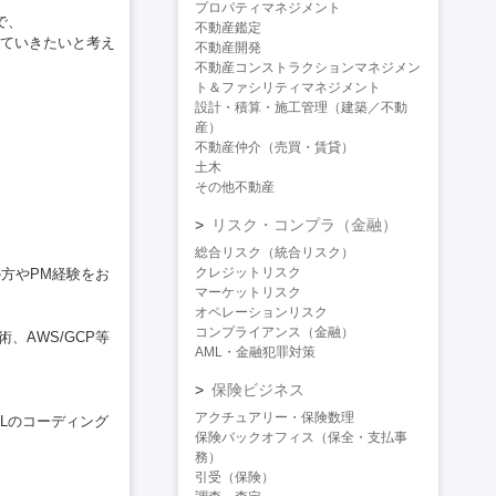
プロパティマネジメント
で、
不動産鑑定
ていきたいと考え
不動産開発
不動産コンストラクションマネジメン
ト＆ファシリティマネジメント
設計・積算・施工管理（建築／不動
産）
不動産仲介（売買・賃貸）
土木
その他不動産
リスク・コンプラ（金融）
総合リスク（統合リスク）
クレジットリスク
方やPM経験をお
マーケットリスク
オペレーションリスク
コンプライアンス（金融）
技術、AWS/GCP等
AML・金融犯罪対策
保険ビジネス
アクチュアリー・保険数理
QLのコーディング
保険バックオフィス（保全・支払事
務）
引受（保険）