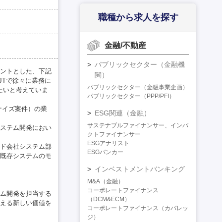
職種から求人を探す
金融/不動産
パブリックセクター（金融機
ントとした、下記
関）
JTで徐々に業務に
パブリックセクター（金融事業企画）
たいと考えていま
パブリックセクター（PPP/PFI）
ナイズ案件）の業
ESG関連（金融）
サステナブルファイナンサー、インパ
ステム開発におい
クトファイナンサー
ESGアナリスト
ド会社システム部
ESGバンカー
既存システムのモ
インベストメントバンキング
M&A（金融）
コーポレートファイナンス
テム開発を担当する
（DCM&ECM）
える新しい価値を
コーポレートファイナンス（カバレッ
ジ）