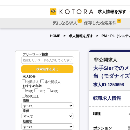
求人情報を探す
0
0
気になる求人
保存した検索条件
HOME
求人情報を探す
PM・PL（システ
フリーワード検索
非公開求人
大手SIerで
当（モダナイズ
求人区分
公開求人
非公開求人
求人ID:1250698
おすすめ年齢
20代
30代
40代
50代以上
転職求人情報
職種
業種
職種
勤務地
ポジション