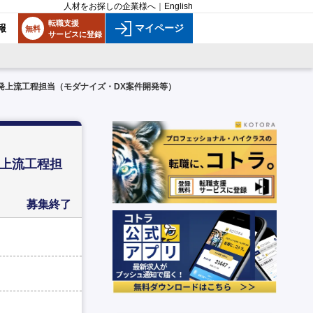
人材をお探しの企業様へ
｜
English
転職支援
報
マイページ
無料
サービスに登録
開発上流工程担当（モダナイズ・DX案件開発等）
発上流工程担
募集終了