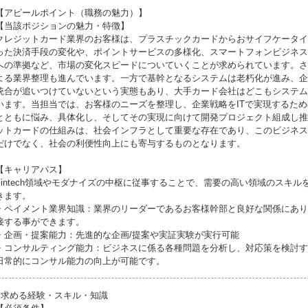
【アピールポイント（職務の魅力）】
【当該ポジションの魅力・特徴】
クレジットカード業界のお客様は、プラスチックカードからおサイフケータイ
った決済手段の変化や、ポイントサービスの多様化、スマートフォンビジネス
への準拠など、市場の変化スピードについていくことが求められています。さ
よる業界整理も進んでいます。一方で基幹となるシステムは老朽化が進み、企
統合が追いつけていないという実態もあり、大手カード会社はどこもシステム
います。当担当では、お客様のニーズを整理し、企業戦略をITで実現するた
とともに悩み、具体化し、そしてその実現に向けて開発プロジェクト組成し推
ットカードの仕組みは、社会インフラとして重要な存在であり、このビジネス
だけでなく、社会の利便性向上にも寄与するものとなります。
【キャリアパス】
Fintech領域やモダナイズの中枢に従事することで、需要の高い領域のスキル
きます。
・ペイメント業界知識：業界のリーダーであるお客様幹部と良好な関係にあり
接する事ができます。
・企画・提案能力：先進的な企画/提案や実証実験が実行可能
・コンサルティング能力：ビジネスに係る各種問題を分析し、対応策を検討す
日常的にコンサル能力の向上が可能です。
●求める経験・スキル・知識