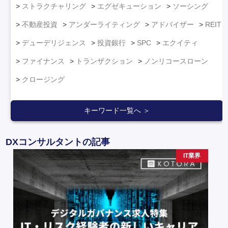
ストラクチャリング
エグゼキューション
ソーシング
不動産投資
アンダーライティング
アドバイザー
REIT
デューデリジェンス
投資銀行
SPC
エクイティ
ファイナンス
トランザクション
ノンリコースローン
クロージング
キーワード一覧へ ＞
DXコンサルタントの記事
IT業界