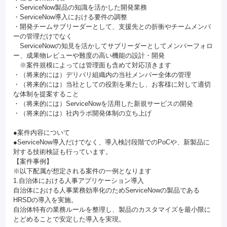
・ServiceNow製品の知識を活かした開発業務
・ServiceNow導入における要件の調整
・開発チームサブリーダーとして、支援先との折衝やチームメンバ
ーの管理だけでなく
ServiceNowの知見を活かしてサブリーダーとしてメンバーフォロ
ー、成果物レビューや難度の高い機能の設計・開発
※案件規模によっては管理面も含めて対応頂きます
・（将来的には）デリバリ組織内の当社メンバー全体の管理
・（将来的には）当社としての役割を果たし、お客様に対して適切
な体制を提案すること
・（将来的には）ServiceNowを活用した新規サービスの開発
・（将来的には）社内ラボ開発体制の立ち上げ
●案件内容について
●ServiceNow導入だけでなく、導入検討段階でのPoCや、新製品に
対する技術検証も行っています。
【案件事例】
※以下配属が想定される案件の一例となります
1.自治体における人事アプリケーション導入
自治体における人事業務効率化のためServiceNowの製品である
HRSDの導入を実施。
自治体特有の業務ルールを整理し、製品のカスタマイズを最小限に
とどめることで安定した導入を実現。