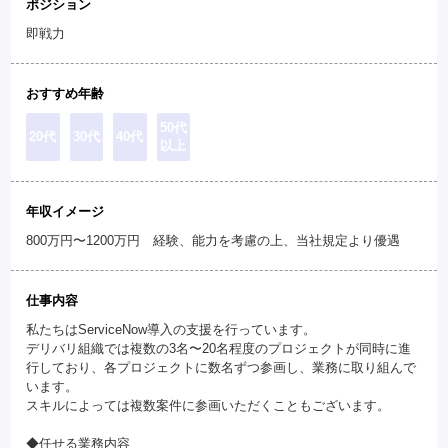
ポジション
即戦力
おすすめ年齢
50代
20代
30代
40代
以上
年収イメージ
800万円〜1200万円 経験、能力を考慮の上、当社規定より優遇
仕事内容
私たちはServiceNow導入の支援を行っています。
デリバリ組織では複数の3名〜20名程度のプロジェクトが同時に進
行しており、各プロジェクトに数名ずつ参画し、業務に取り組んで
います。
スキルによっては複数案件に参画いただくこともございます。
◆任せる業務内容