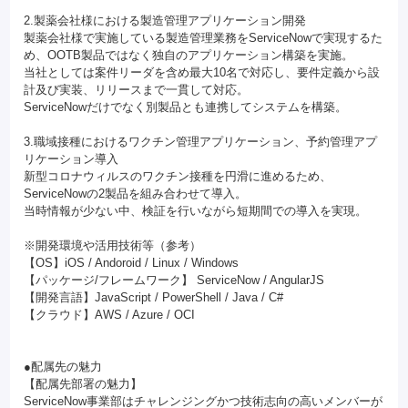
2.製薬会社様における製造管理アプリケーション開発
製薬会社様で実施している製造管理業務をServiceNowで実現するた
め、OOTB製品ではなく独自のアプリケーション構築を実施。
当社としては案件リーダを含め最大10名で対応し、要件定義から設
計及び実装、リリースまで一貫して対応。
ServiceNowだけでなく別製品とも連携してシステムを構築。
3.職域接種におけるワクチン管理アプリケーション、予約管理アプ
リケーション導入
新型コロナウィルスのワクチン接種を円滑に進めるため、
ServiceNowの2製品を組み合わせて導入。
当時情報が少ない中、検証を行いながら短期間での導入を実現。
※開発環境や活用技術等（参考）
【OS】iOS / Andoroid / Linux / Windows
【パッケージ/フレームワーク】 ServiceNow / AngularJS
【開発言語】JavaScript / PowerShell / Java / C#
【クラウド】AWS / Azure / OCI
●配属先の魅力
【配属先部署の魅力】
ServiceNow事業部はチャレンジングかつ技術志向の高いメンバーが