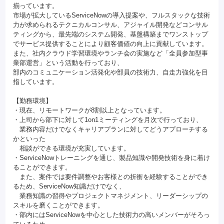
揃っています。
市場が拡大しているServiceNowの導入提案や、フルスタックな技術
力が求められるテクニカルコンサル、アジャイル開発などコンサル
ティングから、最先端のシステム開発、基盤構築までワンストップ
でサービス提供することにより顧客価値の向上に貢献しています。
また、社内クラウド学習環境やランチ会の実施など「全員参加型事
業部運営」という活動を行っており、
部内のコミュニケーション活発化や部員の技術力、自走力強化を目
指しています。
【勤務環境】
・現在、リモートワークが8割以上となっています。
・上司から部下に対して1on1ミーティングを月次で行っており、
業務内容だけでなくキャリアプランに対してどうアプローチする
かといった
相談ができる環境が充実しています。
・ServiceNowトレーニングを通じ、製品知識や開発技術を身に着け
ることができます。
また、案件では要件調整やお客様との折衝を経験することができ
るため、ServiceNow知識だけでなく、
業務知識の習得やプロジェクトマネジメント、リーダーシップの
スキルを磨くことができます。
・部内にはServiceNowを中心とした技術力の高いメンバーがそろっ