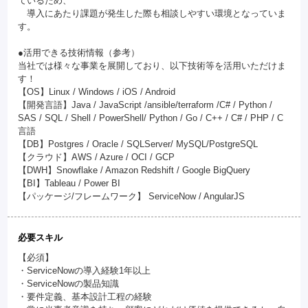
ているため、
導入にあたり課題が発生した際も相談しやすい環境となっていま
す。
●活用できる技術情報（参考）
当社では様々な事業を展開しており、以下技術等を活用いただけま
す！
【OS】Linux / Windows / iOS / Android
【開発言語】Java / JavaScript /ansible/terraform /C# / Python /
SAS / SQL / Shell / PowerShell/ Python / Go / C++ / C# / PHP / C
言語
【DB】Postgres / Oracle / SQLServer/ MySQL/PostgreSQL
【クラウド】AWS / Azure / OCI / GCP
【DWH】Snowflake / Amazon Redshift / Google BigQuery
【BI】Tableau / Power BI
【パッケージ/フレームワーク】 ServiceNow / AngularJS
必要スキル
【必須】
・ServiceNowの導入経験1年以上
・ServiceNowの製品知識
・要件定義、基本設計工程の経験