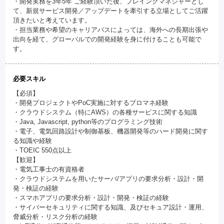
・開発実務を3年5年 ご経験頂いた後、プレイングマネジャーとし
て、新規サービス開発／アップデートを牽引する立場としてご活躍
頂きたいと考えています。
・担当業務や希望のキャリアパスによっては、海外への長期出張や
出向を経て、グローバルでの開発経験を身に付けることも可能で
す。
必要スキル
【必須】
・開発プロジェクトやPoC実施に対するプロマネ経験
・クラウドシステム（特にAWS）の各種サービスに関する知識
・Java, Javascript, python等のプログラミング技術
・電子、電気回路設計や制御基板、機器開発等のハード開発に関す
る知識や経験
・TOEIC 550点以上
【歓迎】
・電気工事士の有資格者
・クラウドシステムを用いたサーバ/アプリの要求分析・設計・開
発・検証の経験
・スマホアプリの要求分析・設計・開発・検証の経験
・サイバーセキュリティに関する知識、及びセキュア設計・運用、
脅威分析・リスク分析の経験