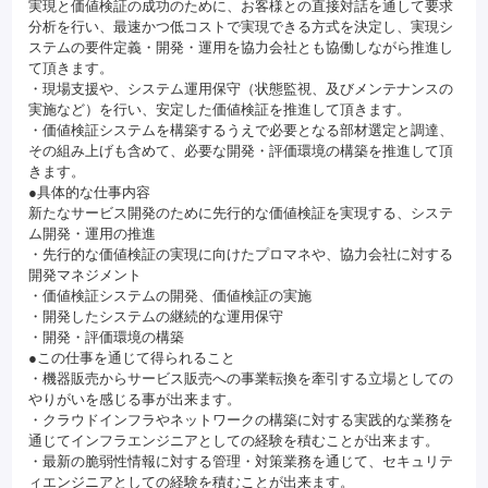
実現と価値検証の成功のために、お客様との直接対話を通して要求
分析を行い、最速かつ低コストで実現できる方式を決定し、実現シ
ステムの要件定義・開発・運用を協力会社とも協働しながら推進し
て頂きます。
・現場支援や、システム運用保守（状態監視、及びメンテナンスの
実施など）を行い、安定した価値検証を推進して頂きます。
・価値検証システムを構築するうえで必要となる部材選定と調達、
その組み上げも含めて、必要な開発・評価環境の構築を推進して頂
きます。
●具体的な仕事内容
新たなサービス開発のために先行的な価値検証を実現する、システ
ム開発・運用の推進
・先行的な価値検証の実現に向けたプロマネや、協力会社に対する
開発マネジメント
・価値検証システムの開発、価値検証の実施
・開発したシステムの継続的な運用保守
・開発・評価環境の構築
●この仕事を通じて得られること
・機器販売からサービス販売への事業転換を牽引する立場としての
やりがいを感じる事が出来ます。
・クラウドインフラやネットワークの構築に対する実践的な業務を
通じてインフラエンジニアとしての経験を積むことが出来ます。
・最新の脆弱性情報に対する管理・対策業務を通じて、セキュリテ
ィエンジニアとしての経験を積むことが出来ます。