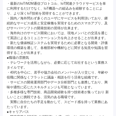
・最新のIoT/M2M通信プロトコル、IoT関連クラウドサービスを単
に利用するだけでなく、IoT機器への組込みを経験することによ
り、より深くIoT技術を習得することができます。
・国内／海外問わず多くのユーザにサービスを利用頂いており、継
続的なサービス成長と安定稼働を実現するためのスマホアプリ、及
びサーバーソフトの開発技術の習得が出来ます。
・海外向けのサービス開発においては、現地メンバとの交流を通じ
て英語によるコミュニケーション力を向上させることが出来ます。
・新たな価値検証システムを実現するために必要となる開発・評価
環境の構築を通して、各種部材や機材などに関する知見や知識を習
得することが出来ます。
●職場の雰囲気
・テレワークを活用しながら、必要に応じて出社するという業務ス
タイルです。
・40代を中心に、若手や協力会社のメンバーが入り交じり、年齢や
役職に関係なくフラットに議論・相談を行う活発な組織です。
・サービスの開発運用部門やデータ分析部門とも連携しており、興
味や適性に応じたスキルチェンジも可能となっています。
・多種多様な専門技術、商品開発経験を持つ技術者が集っており 新
しいことに挑戦できる、活気のある職場です。
実際に自分たちの手足を動かして、スピード感を持って業務にあ
たっています。
●キャリアパス