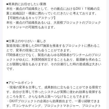
■将来的にお任せしたい業務
本社・拠点のIT組織長として、その拠点におけるDX/ＩＴ戦略の立
案と組織設計・構築に携わっていただきたいと考えております。
【可能性のあるキャリアステップ】
本社・拠点のIT組織長あるいは、大規模プロジェクトのプロジェク
トマネジャーの可能性もあります。
■仕事上のやりがい・厳しさ
製造現場に密着したDX/IT施策を推進するプロジェクトに携わるこ
とで、変革の現場に立ち会うことができます。
IT関係者だけでなく、製造のあらゆる関係者がワンチームのプロジ
ェクトがゆえに、利害関係対立することもあり、最適解を求めるこ
とが困難な場合もありますが、その分遂行した時の達成感は大きい
です。
■アピールポイント
・現場の変革を主導して、成果創出に立ち会うことができる環境で
す。自分が主導して作ったシステムが実際に使われ効果を発揮する
ところを見て、さらなる向上策へつなげることもできます。
・DX/ITプロジェクトの企画から効果創出まで、一通り経験できま
す。ITコンサルディング、プロジェクトマネジャー、プロジェクト