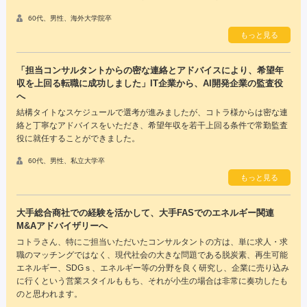
60代、男性、海外大学院卒
もっと見る
「担当コンサルタントからの密な連絡とアドバイスにより、希望年
収を上回る転職に成功しました」IT企業から、AI開発企業の監査役
へ
結構タイトなスケジュールで選考が進みましたが、コトラ様からは密な連
絡と丁寧なアドバイスをいただき、希望年収を若干上回る条件で常勤監査
役に就任することができました。
60代、男性、私立大学卒
もっと見る
大手総合商社での経験を活かして、大手FASでのエネルギー関連
M&Aアドバイザリーへ
コトラさん、特にご担当いただいたコンサルタントの方は、単に求人・求
職のマッチングではなく、現代社会の大きな問題である脱炭素、再生可能
エネルギー、SDGｓ、エネルギー等の分野を良く研究し、企業に売り込み
に行くという営業スタイルももち、それが小生の場合は非常に奏功したも
のと思われます。