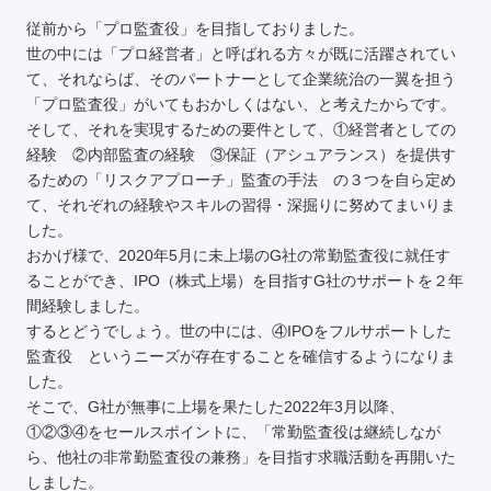
従前から「プロ監査役」を目指しておりました。
世の中には「プロ経営者」と呼ばれる方々が既に活躍されてい
て、それならば、そのパートナーとして企業統治の一翼を担う
「プロ監査役」がいてもおかしくはない、と考えたからです。
そして、それを実現するための要件として、①経営者としての
経験 ②内部監査の経験 ③保証（アシュアランス）を提供す
るための「リスクアプローチ」監査の手法 の３つを自ら定め
て、それぞれの経験やスキルの習得・深掘りに努めてまいりま
した。
おかげ様で、2020年5月に未上場のG社の常勤監査役に就任す
ることができ、IPO（株式上場）を目指すG社のサポートを２年
間経験しました。
するとどうでしょう。世の中には、④IPOをフルサポートした
監査役 というニーズが存在することを確信するようになりま
した。
そこで、G社が無事に上場を果たした2022年3月以降、
①②③④をセールスポイントに、「常勤監査役は継続しなが
ら、他社の非常勤監査役の兼務」を目指す求職活動を再開いた
しました。