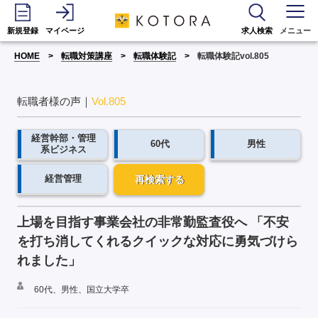
新規登録
マイページ
求人検索
メニュー
HOME
転職対策講座
転職体験記
転職体験記vol.805
転職者様の声｜
Vol.805
経営幹部・管理
60代
男性
系ビジネス
経営管理
再検索する
上場を目指す事業会社の非常勤監査役へ 「不安
を打ち消してくれるクイックな対応に勇気づけら
れました」
60代、男性、国立大学卒