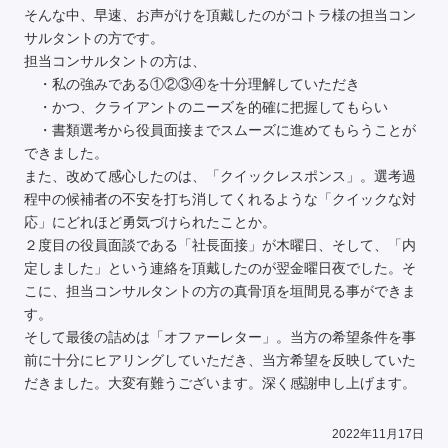
そんな中、早速、お声がけを頂戴したのがコトラ様の担当コン
サルタントの方です。
担当コンサルタントの方は、
・私の強みである①②③④を十分理解していただき
・かつ、クライアントのニーズを的確に把握してもらい
・書類選考から役員面接までスムーズに進めてもらうことが
できました。
また、改めて感心したのは、「クイックレスポンス」。選考過
程中の候補者の不安を打ち消してくれるような「クイックな対
応」にどれほど勇気づけられたことか。
２度目の役員面談である「社長面接」が木曜日、そして、「内
定しました」という連絡を頂戴したのが翌金曜日夜でした。そ
こに、担当コンサルタントの方の真骨頂を垣間見る事ができま
す。
そして最後の詰めは「オファーレター」。当方の希望条件を事
前に十分にヒアリングしていただき、当方希望を反映していた
だきました。大変有難うございます。深く感謝申し上げます。
2022年11月17日