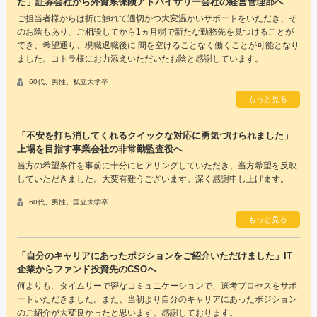
た」証券会社から外資系保険アドバイザリー会社の経営管理部へ
ご担当者様からは折に触れて適切かつ大変温かいサポートをいただき、そ
のお陰もあり、ご相談してから1ヵ月弱で新たな勤務先を見つけることが
でき、希望通り、現職退職後に 間を空けることなく働くことが可能となり
ました。コトラ様にお力添えいただいたお陰と感謝しています。
60代、男性、私立大学卒
もっと見る
「不安を打ち消してくれるクイックな対応に勇気づけられました」
上場を目指す事業会社の非常勤監査役へ
当方の希望条件を事前に十分にヒアリングしていただき、当方希望を反映
していただきました。大変有難うございます。深く感謝申し上げます。
60代、男性、国立大学卒
もっと見る
「自分のキャリアにあったポジションをご紹介いただけました」IT
企業からファンド投資先のCSOへ
何よりも、タイムリーで密なコミュニケーションで、選考プロセスをサポ
ートいただきました。また、当初より自分のキャリアにあったポジション
のご紹介が大変良かったと思います。感謝しております。