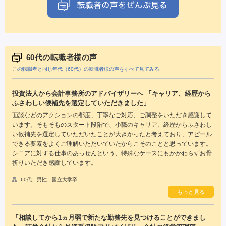
60代の転職者様の声
この転職者と同じ年代（60代）の転職者様の声をすべて見てみる
投資法人から会計事務所のアドバイザリーへ 「キャリア、経歴から
ふさわしい候補先を選定していただきました」
面談などのアクションの都度、丁寧なご対応、ご調整をいただき感謝して
います。そもそものスタート段階で、小職のキャリア、経歴からふさわし
い候補先を選定していただいたことが大きかったと考えており、アピール
できる要素をよくご理解いただいていたからこそのことと思っています。
シニアに対する仕事のあっせんという、特殊なケースにもかかわらずお骨
折りいただき感謝しています。
60代、男性、国立大学卒
もっと見る
「相談してから1ヵ月弱で新たな勤務先を見つけることができまし