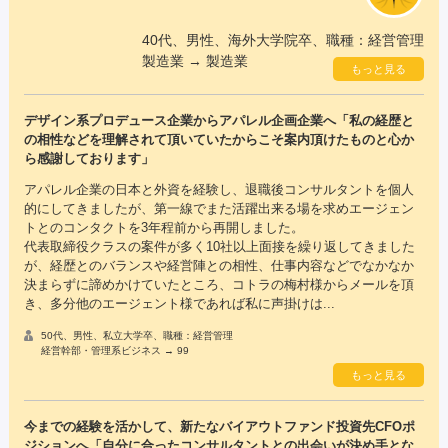
40代、男性、海外大学院卒、職種：経営管理
製造業 → 製造業
もっと見る
デザイン系プロデュース企業からアパレル企画企業へ「私の経歴と
の相性などを理解されて頂いていたからこそ案内頂けたものと心か
ら感謝しております」
アパレル企業の日本と外資を経験し、退職後コンサルタントを個人
的にしてきましたが、第一線でまた活躍出来る場を求めエージェン
トとのコンタクトを3年程前から再開しました。
代表取締役クラスの案件が多く10社以上面接を繰り返してきました
が、経歴とのバランスや経営陣との相性、仕事内容などでなかなか
決まらずに諦めかけていたところ、コトラの梅村様からメールを頂
き、多分他のエージェント様であれば私に声掛けは...
50代、男性、私立大学卒、職種：経営管理
経営幹部・管理系ビジネス → 99
もっと見る
今までの経験を活かして、新たなバイアウトファンド投資先CFOポ
ジションへ「自分に合ったコンサルタントとの出会いが決め手とな