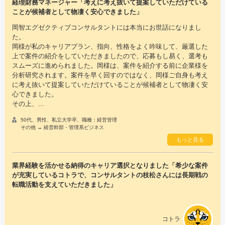
経理財務マネージャー「考えに考え抜いて提案していただけている
ことが候補者として物凄く安心できました」
岡智エグゼクティブコンサルタントには本当にお世話になりまし
た。
岡様が私のキャリアプラン、指向、性格をよく吟味して、厳選した
上で案件の紹介をしていただきましたので、応募もし易く、選考も
スムーズに進められました。岡様は、案件を紹介する前に企業様を
分析研究されます。案件を早く回すのではなく、岡様ご自身も考え
に考え抜いて提案していただけていることが候補者として物凄く安
心できました。
その上、...
50代、男性、私立大学卒、職種：経営管理
その他 → 経営幹部・管理系ビジネス
もっと見る
業界経験を活かせる納得のキャリア選択となりました「希少な案件
が充実しているコトラで、コンサルタントの枝松さんには長期戦の
転職活動を支えていただきました」
コトラ