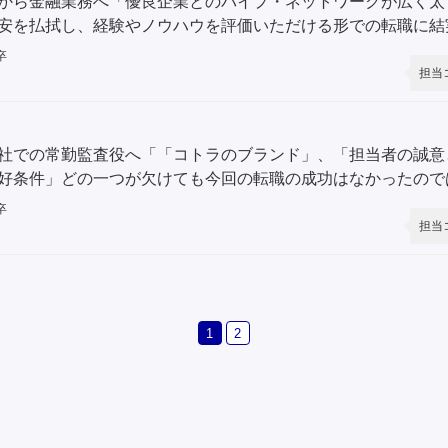
から金融業務へ「優良企業とのパイプ・ネットワークが広く太
安を払拭し、経験やノウハウを評価いただける形での転職に結
卒
担当
社での常勤監査役へ「「コトラのブランド」、「担当者の誠意
好条件」どの一つが欠けても今回の転職の成功はなかったので
卒
担当
1
2