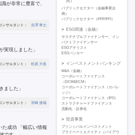
関）
知識が非常に豊富で、
パブリックセクター（金融事業企
画）
パブリックセクター（PPP/PFI）
コンサルタント：
吉澤 将士
ESG関連（金融）
サステナブルファイナンサー、イン
パクトファイナンサー
ESGアナリスト
が実現しました」
ESGバンカー
インベストメントバンキング
コンサルタント：
松原 大造
M&A（金融）
コーポレートファイナンス
（DCM&ECM）
コーポレートファイナンス（カバレ
きました」
ッジ）
コーポレートファイナンス（IPO）
コンサルタント：
宮崎 達哉
ストラクチャードファイナンス
流動化・証券化
投資事業
プリンシパルインベストメント
いた成功 「幅広い情報
プライベートエクイティ（バイアウ
鍵です。」