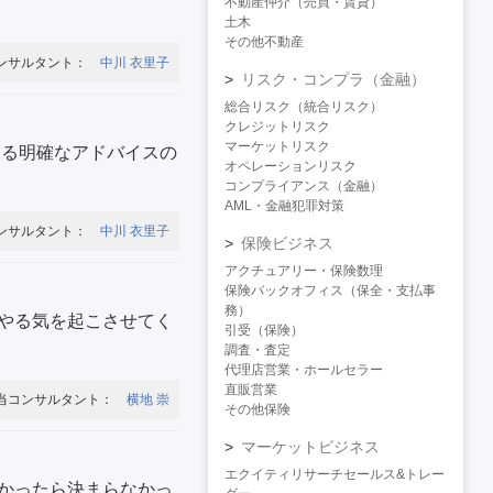
不動産仲介（売買・賃貸）
土木
その他不動産
ンサルタント：
中川 衣里子
リスク・コンプラ（金融）
総合リスク（統合リスク）
クレジットリスク
マーケットリスク
よる明確なアドバイスの
オペレーションリスク
コンプライアンス（金融）
AML・金融犯罪対策
ンサルタント：
中川 衣里子
保険ビジネス
アクチュアリー・保険数理
保険バックオフィス（保全・支払事
務）
やる気を起こさせてく
引受（保険）
調査・査定
代理店営業・ホールセラー
直販営業
当コンサルタント：
横地 崇
その他保険
マーケットビジネス
エクイティリサーチセールス&トレー
かったら決まらなかっ