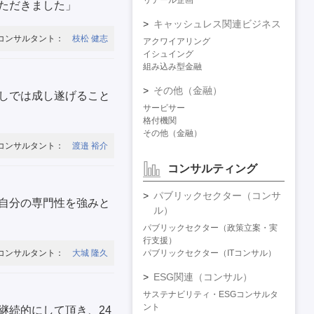
リテール企画
ただきました」
キャッシュレス関連ビジネス
コンサルタント：
枝松 健志
アクワイアリング
イシュイング
組み込み型金融
その他（金融）
しでは成し遂げること
サービサー
格付機関
その他（金融）
コンサルタント：
渡邉 裕介
コンサルティング
パブリックセクター（コンサ
自分の専門性を強みと
ル）
パブリックセクター（政策立案・実
行支援）
コンサルタント：
大城 隆久
パブリックセクター（ITコンサル）
ESG関連（コンサル）
サステナビリティ・ESGコンサルタ
ント
継続的にして頂き、24