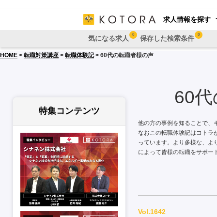
求人情報を探す
0
0
気になる求人
保存した検索条件
HOME
>
転職対策講座
>
転職体験記
> 60代の転職者様の声
60
特集コンテンツ
他の方の事例を知ることで、
なおこの転職体験記はコトラ
っています。より多様な、よ
によって皆様の転職をサポー
Vol.1642