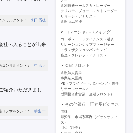
ダー
金利債券セールス＆トレーダー
デリバティブセールス＆トレーダー
リサーチ・アナリスト
コンサルタント：
柳田 秀穂
金融商品開発
コマーシャルバンキング
コーポレートファイナンス（融資）
の会社へ入ることが出来
リレーションシップマネージャー
トランザクションバンキング
審査・クレジットアナリスト
金融フロント
当コンサルタント：
中 宏太
金融法人営業
事業法人営業
PB（プライベートバンキング）業務
リテールセールス
ご紹介いただきまし
機関投資家営業（金融フロント）
その他銀行・証券系ビジネス
当コンサルタント：
柳生 一
信託
融資系・市場系事務（バックオフィ
ス）
引受（証券）