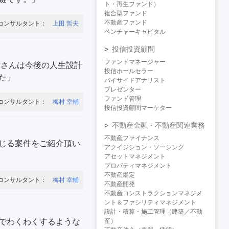
ト・再生ファンド）
複合型ファンド
不動産ファンド
コンサルタント：
上田 哲夫
ベンチャーキャピタル
投信投資顧問
ファンドマネージャー
村さんは今後の人生設計
投信ホールセラー
た」
バイサイドアナリスト
プレゼンター
ファンド管理
コンサルタント：
梅村 幸輔
投信投資顧問マーケター
不動産金融・不動産関連業務
不動産ファイナンス
じる案件をご紹介頂い
アクイジション・ソーシング
アセットマネジメント
プロパティマネジメント
不動産鑑定
コンサルタント：
梅村 幸輔
不動産開発
不動産コンストラクションマネジメ
ント＆ファシリティマネジメント
設計・積算・施工管理（建築／不動
でわくわくするような
産）