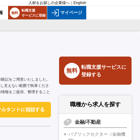
人材をお探しの企業様へ
｜
English
転職支援
報
マイページ
無料
サービスに登録
転職支援サービスに
無料
登録する
体験記をご用意いたしました。
差し支えない範囲で執筆くださ
の情報をご提供、整理すること
職種から求人を探す
金融/不動産
パブリックセクター（金融機