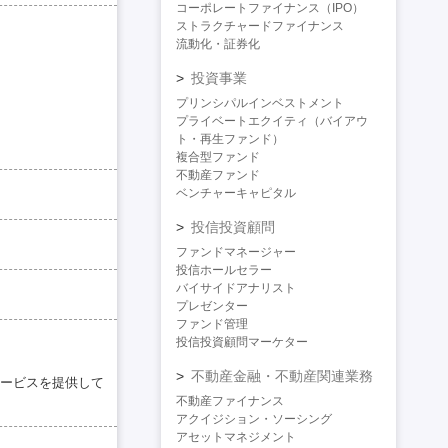
コーポレートファイナンス（IPO）
ストラクチャードファイナンス
流動化・証券化
投資事業
プリンシパルインベストメント
プライベートエクイティ（バイアウ
ト・再生ファンド）
複合型ファンド
不動産ファンド
ベンチャーキャピタル
投信投資顧問
ファンドマネージャー
投信ホールセラー
バイサイドアナリスト
プレゼンター
ファンド管理
投信投資顧問マーケター
不動産金融・不動産関連業務
ービスを提供して
不動産ファイナンス
アクイジション・ソーシング
アセットマネジメント