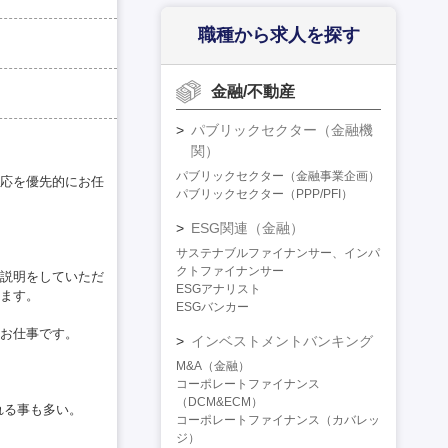
職種から求人を探す
金融/不動産
パブリックセクター（金融機
関）
パブリックセクター（金融事業企画）
応を優先的にお任
パブリックセクター（PPP/PFI）
ESG関連（金融）
サステナブルファイナンサー、インパ
クトファイナンサー
説明をしていただ
ESGアナリスト
ます。
ESGバンカー
お仕事です。
インベストメントバンキング
M&A（金融）
コーポレートファイナンス
（DCM&ECM）
れる事も多い。
コーポレートファイナンス（カバレッ
ジ）