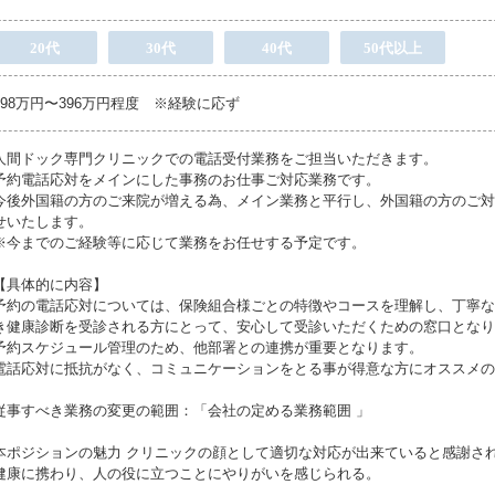
20代
30代
40代
50代以上
298万円〜396万円程度 ※経験に応ず
人間ドック専門クリニックでの電話受付業務をご担当いただきます。
予約電話応対をメインにした事務のお仕事ご対応業務です。
今後外国籍の方のご来院が増える為、メイン業務と平行し、外国籍の方のご対
せいたします。
※今までのご経験等に応じて業務をお任せする予定です。
【具体的に内容】
予約の電話応対については、保険組合様ごとの特徴やコースを理解し、丁寧な
き健康診断を受診される方にとって、安心して受診いただくための窓口となり
予約スケジュール管理のため、他部署との連携が重要となります。
電話応対に抵抗がなく、コミュニケーションをとる事が得意な方にオススメの
従事すべき業務の変更の範囲：「会社の定める業務範囲 」
本ポジションの魅力 クリニックの顔として適切な対応が出来ていると感謝さ
健康に携わり、人の役に立つことにやりがいを感じられる。