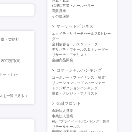
調査・査定
代理店営業・ホールセラー
直販営業
その他保険
マーケットビジネス
エクイティリサーチセールス&トレー
ダー
業務（契約社
金利債券セールス＆トレーダー
デリバティブセールス＆トレーダー
リサーチ・アナリスト
金融商品開発
00万円/東
コマーシャルバンキング
ポート）/～
コーポレートファイナンス（融資）
リレーションシップマネージャー
トランザクションバンキング
審査・クレジットアナリスト
人を一覧で見る
金融フロント
金融法人営業
事業法人営業
PB（プライベートバンキング）業務
リテールセールス