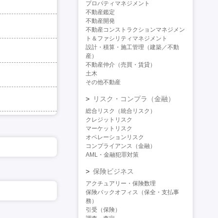
プロパティマネジメント
不動産鑑定
不動産開発
不動産コンストラクションマネジメン
ト＆ファシリティマネジメント
設計・積算・施工管理（建築／不動
産）
不動産仲介（売買・賃貸）
土木
その他不動産
リスク・コンプラ（金融）
総合リスク（統合リスク）
クレジットリスク
マーケットリスク
オペレーションリスク
コンプライアンス（金融）
AML・金融犯罪対策
保険ビジネス
アクチュアリー・保険数理
保険バックオフィス（保全・支払事
務）
引受（保険）