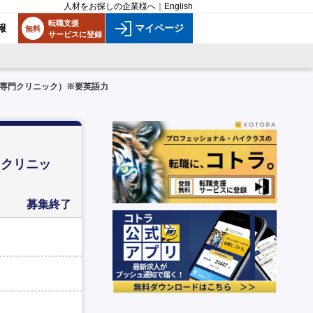
人材をお探しの企業様へ
｜
English
転職支援
報
マイページ
無料
サービスに登録
専門クリニック）※要英語力
門クリニッ
募集終了