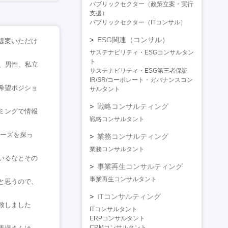
パブリックセクター（政策立案・実行
支援）
パブリックセクター（ITコンサル）
ESG関連（コンサル）
提案いただけ
サステナビリティ・ESGコンサルタン
ト
、男性、私立
サステナビリティ・ESG第三者保証
IR/SR/コーポレート・ガバナンスコン
希望ポジショ
サルタント
戦略コンサルティング
ミングで情報
戦略コンサルタント
ニーズを探っ
業務コンサルティング
業務コンサルタント
いるなとその
事業再生コンサルティング
事業再生コンサルタント
と思うので、
ITコンサルティング
致しました
ITコンサルタント
ERPコンサルタント
CRMコンサルタント