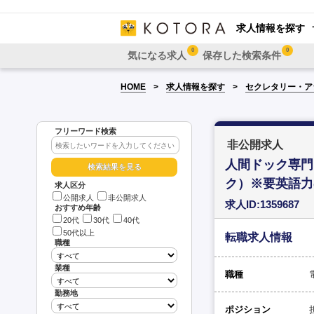
求人情報を探す
0
0
気になる求人
保存した検索条件
HOME
求人情報を探す
セクレタリー・ア
フリーワード検索
非公開求人
人間ドック専門
ク）※要英語力
求人区分
公開求人
非公開求人
求人ID:1359687
おすすめ年齢
20代
30代
40代
50代以上
転職求人情報
職種
業種
職種
勤務地
ポジション