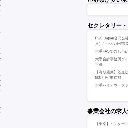
セクレタリー・
PwC Japan
員）/～800万円/東
大手FASでのTurnarou
大手会計事務所グル
京都
【有期雇用】監査
800万円/東京都
大手バイアウトファ
事業会社の求人
【東京】インターン