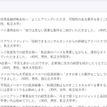
通信系金融持株会社へ「よくヒアリングいただき、可能性のある案件を多くご
男性、私立大卒）
ート運用会社へ「他では見ない貴重な案件をご紹介いただきました」（40代
バイアウトファンドへ「信頼できるコンサルタントからの的確なアドバイスで
性、私立大学卒）
ァンド投資先での経営企画へ「私自身のペースを尊重しながらも、適切なタイ
ていただきました」（40代、男性、私立大学院卒）
tech企業へ「不安も多かったのですが、企業側に当方の経歴を紹介したうえで
（50代、男性、海外大学院卒）
材メーカーから大手総合メーカーの役員候補へ「さすが多くの案件をこなして
できました」（50代、男性、国公立大学卒）
大手部品メーカーでの役員秘書へ「転職活動はものすごくエネルギーを要する
には是非コトラをお勧めします」（30代、女性、私立短大卒）
エンジニアリング事業会社での経営企画へ「今まで様々なエージェントと会話
手厚い方は初めてでした」（30代、男性、私立大学卒）