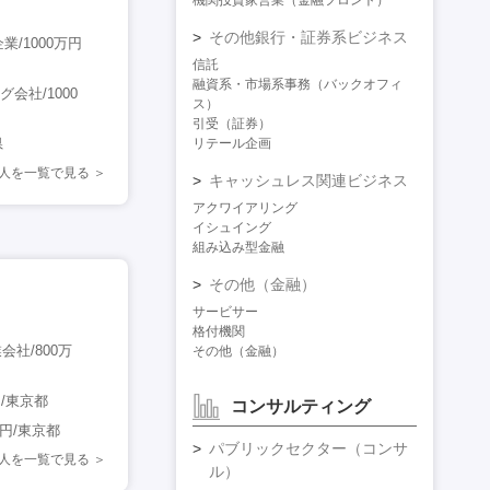
機関投資家営業（金融フロント）
その他銀行・証券系ビジネス
/1000万円
信託
融資系・市場系事務（バックオフィ
グ会社/1000
ス）
引受（証券）
県
リテール企画
人を一覧で見る
キャッシュレス関連ビジネス
アクワイアリング
イシュイング
組み込み型金融
その他（金融）
サービサー
格付機関
社/800万
その他（金融）
/東京都
コンサルティング
円/東京都
パブリックセクター（コンサ
人を一覧で見る
ル）